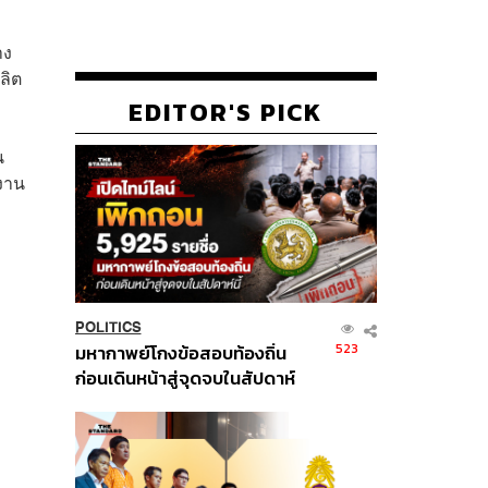
าง
ลิต
EDITOR'S PICK
น
งงาน
POLITICS
523
มหากาพย์โกงข้อสอบท้องถิ่น
ก่อนเดินหน้าสู่จุดจบในสัปดาห์
นี้