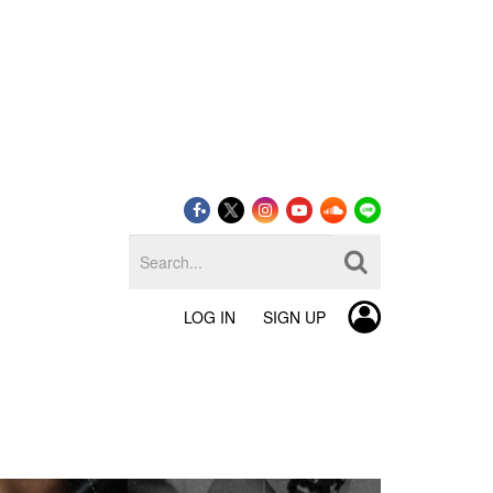
LOG IN
SIGN UP