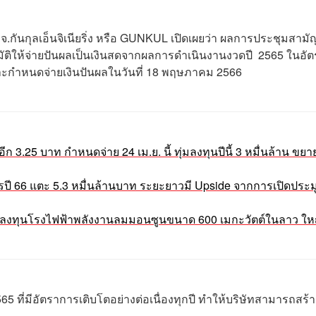
จ.กันกุลเอ็นจิเนียริ่ง หรือ GUNKUL เปิดเผยว่า ผลการประชุมสามัญผ
นุมัติให้จ่ายปันผลเป็นเงินสดจากผลการดำเนินงานงวดปี 2565 ในอั
และกำหนดจ่ายเงินปันผลในวันที่ 18 พฤษภาคม 2566
ีก 3.25 บาท กำหนดจ่าย 24 เม.ย. นี้ ทุ่มลงทุนปีนี้ 3 หมื่นล้าน ขยา
กำไรปี 66 แตะ 5.3 หมื่นล้านบาท ระยะยาวมี Upside จากการเปิดประ
 ลุยลงทุนโรงไฟฟ้าพลังงานลมมอนซูนขนาด 600 เมกะวัตต์ในลาว ใหญ
 ที่มีอัตราการเติบโตอย่างต่อเนื่องทุกปี ทำให้บริษัทสามารถสร้