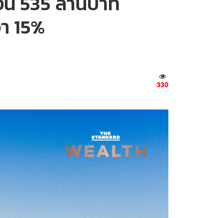
งิน 535 ล้านบาท
ว่า 15%
330