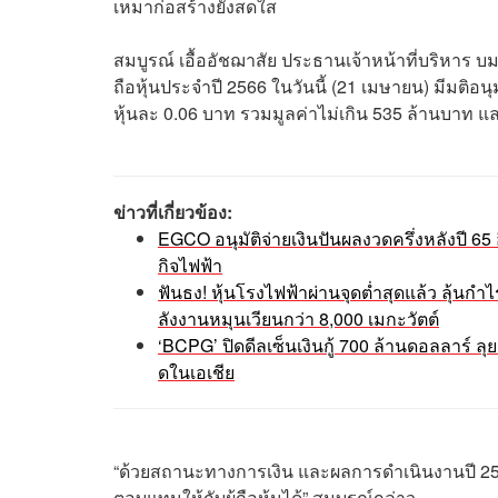
เหมาก่อสร้างยังสดใส
สมบูรณ์ เอื้ออัชฌาสัย ประธานเจ้าหน้าที่บริหาร บม
ถือหุ้นประจำปี 2566 ในวันนี้ (21 เมษายน) มีมติอ
หุ้นละ 0.06 บาท รวมมูลค่าไม่เกิน 535 ล้านบาท 
ข่าวที่เกี่ยวข้อง:
EGCO อนุมัติจ่ายเงินปันผลงวดครึ่งหลังปี 65 อ
กิจไฟฟ้า
ฟันธง! หุ้นโรงไฟฟ้าผ่านจุดต่ำสุดแล้ว ลุ้น
ลังงานหมุนเวียนกว่า 8,000 เมกะวัตต์
‘BCPG’ ปิดดีลเซ็นเงินกู้ 700 ล้านดอลลาร์
ดในเอเชีย
“ด้วยสถานะทางการเงิน และผลการดำเนินงานปี 2565
ตอบแทนให้กับผู้ถือหุ้นได้” สมบูรณ์กล่าว