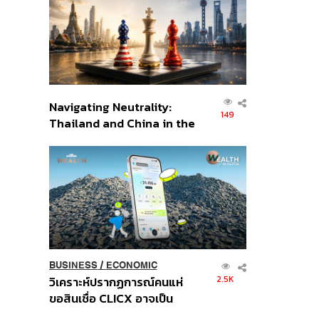
อินโดนีเซีย
Navigating Neutrality:
149
Thailand and China in the
Age of a New Global
Order
BUSINESS
/
ECONOMIC
2.5K
วิเคราะห์ปรากฏการณ์คนแห่
ขอสินเชื่อ CLICX อาจเป็น
เพียงยอดภูเขาน้ำแข็ง ของ