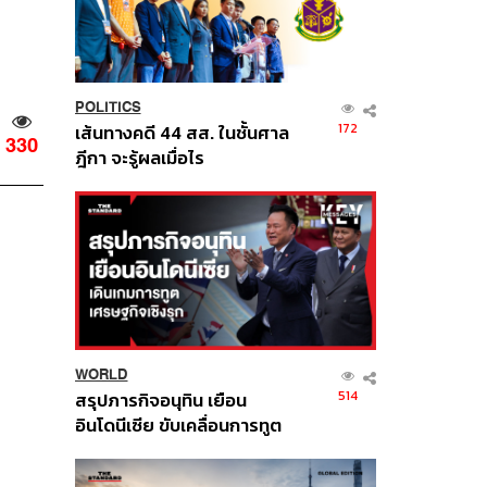
POLITICS
172
เส้นทางคดี 44 สส. ในชั้นศาล
330
ฎีกา จะรู้ผลเมื่อไร
WORLD
514
สรุปภารกิจอนุทิน เยือน
อินโดนีเซีย ขับเคลื่อนการทูต
เศรษฐกิจเชิงรุก ประกาศหุ้น
ส่วนยุทธศาสตร์ไทย –