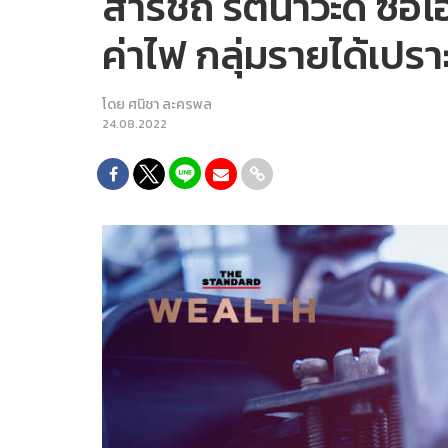
สารัชถ์ รัตนาวะดี ซี
ค่าไฟ กลุ่มรายได้เปร
โดย
ศนิชา ละครพล
24.08.2022