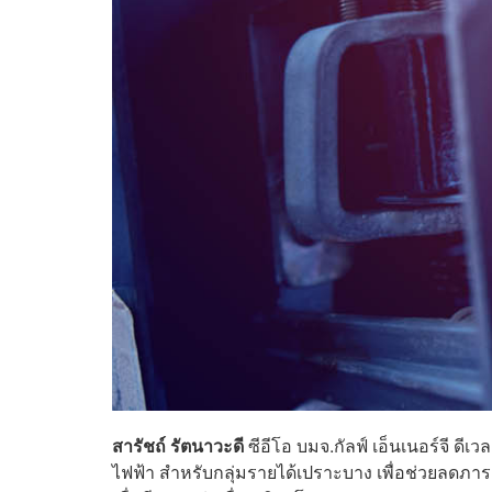
สารัชถ์ รัตนาวะดี
ซีอีโอ บมจ.กัลฟ์ เอ็นเนอร์จี ดี
ไฟฟ้า สำหรับกลุ่มรายได้เปราะบาง เพื่อช่วยลด