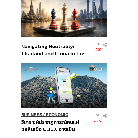
อินโดนีเซีย
Navigating Neutrality:
201
Thailand and China in the
Age of a New Global
Order
BUSINESS
/
ECONOMIC
2.7K
วิเคราะห์ปรากฏการณ์คนแห่
ขอสินเชื่อ CLICX อาจเป็น
เพียงยอดภูเขาน้ำแข็ง ของ