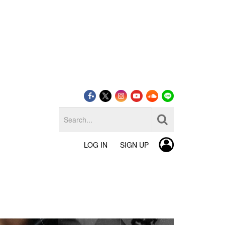
LOG IN
SIGN UP