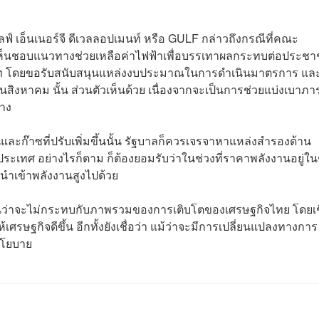
ัลฟ์ เอ็นเนอร์จี ดีเวลลอปเมนท์ หรือ GULF กล่าวถึงกรณีที่คณะ
เห็นชอบแนวทางช่วยเหลือค่าไฟฟ้าเพื่อบรรเทาผลกระทบต่อประช
บาท โดยขอรับสนับสนุนแหล่งงบประมาณในการดำเนินมาตรการ แล
ิงหาคม นั้น ส่วนตัวเห็นด้วย เนื่องจากจะเป็นการช่วยแบ่งเบาภา
บาง
นและก๊าซที่ปรับเพิ่มขึ้นนั้น รัฐบาลก็ควรเจรจาหาแหล่งสำรองด้าน
ระเทศ อย่างไรก็ตาม ก็ต้องยอมรับว่าในช่วงที่ราคาพลังงานอยู่ใน
านำเข้าพลังงานสูงไปด้วย
ินว่าจะไม่กระทบกับภาพรวมของการเติบโตของเศรษฐกิจไทย โดยเช
เศรษฐกิจดีขึ้น อีกทั้งยังเชื่อว่า แม้ว่าจะมีการเปลี่ยนแปลงทางการ
งนโยบาย