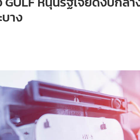
อีโอ GULF หนุนรัฐเจียดงบกลาง
าะบาง