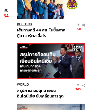
54
POLITICS
241
เส้นทางคดี 44 สส. ในชั้นศาล
ฎีกา จะรู้ผลเมื่อไร
WORLD
563
สรุปภารกิจอนุทิน เยือน
อินโดนีเซีย ขับเคลื่อนการทูต
เศรษฐกิจเชิงรุก ประกาศหุ้น
ส่วนยุทธศาสตร์ไทย –