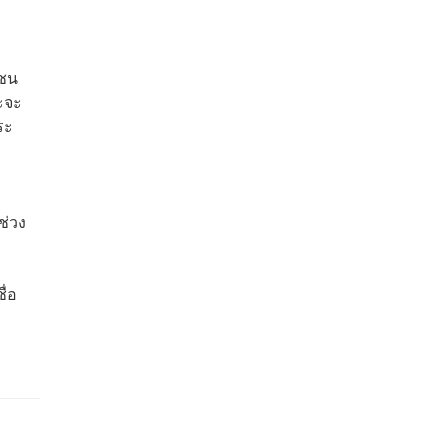
าชน
ะจะ
ระ
ช่วง
ื่อ