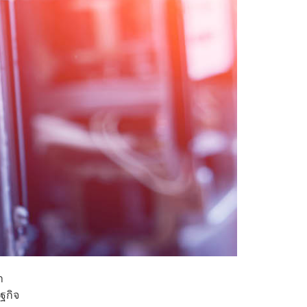
า
ฐกิจ