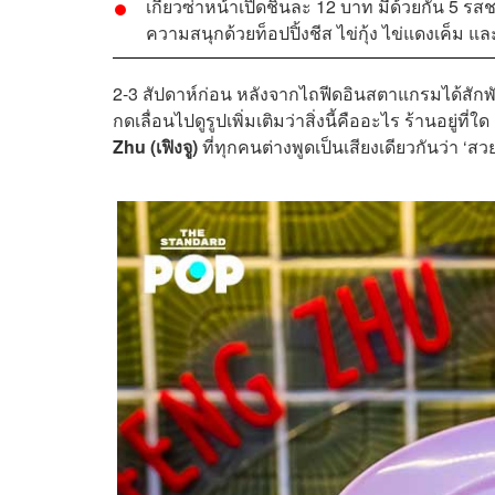
เกี๊ยวซ่าหน้าเปิดชิ้นละ 12 บาท มีด้วยกัน 5 รสชา
ความสนุกด้วยท็อปปิ้งชีส ไข่กุ้ง ไข่แดงเค็ม และ
2-3 สัปดาห์ก่อน หลังจากไถฟีดอินสตาแกรมได้สักพั
กดเลื่อนไปดูรูปเพิ่มเติมว่าสิ่งนี้คืออะไร ร้านอยู่ที
Zhu (เฟิงจู)
ที่ทุกคนต่างพูดเป็นเสียงเดียวกันว่า ‘สวย