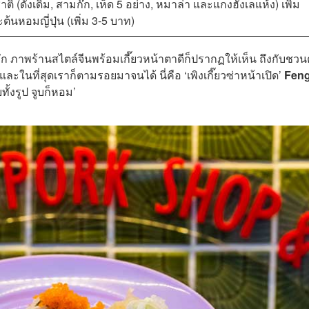
ติ (ดั้งเดิม, สามก๊ก, เห็ด 5 อย่าง, หมาล่า และแกงฮังเลแห้ง) เพิ่ม
ต้นหอมญี่ปุ่น (เพิ่ม 3-5 บาท)
ก ภาพร้านสไตล์จีนพร้อมเกี๊ยวหน้าตาดีก็ปรากฏให้เห็น ถึงกับชวน
่ใด และในที่สุดเราก็ตามรอยมาจนได้ นี่คือ ‘เพิงเกี๊ยวซ่าหน้าเปิด’
Fen
ทั้งรูป จูบก็หอม’