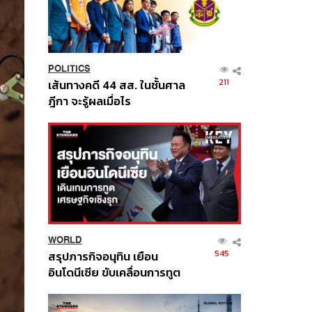
POLITICS
211
เส้นทางคดี 44 สส. ในชั้นศาล
ฎีกา จะรู้ผลเมื่อไร
WORLD
545
สรุปภารกิจอนุทิน เยือน
อินโดนีเซีย ขับเคลื่อนการทูต
เศรษฐกิจเชิงรุก ประกาศหุ้น
ส่วนยุทธศาสตร์ไทย –