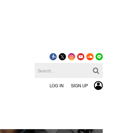
LOG IN
SIGN UP