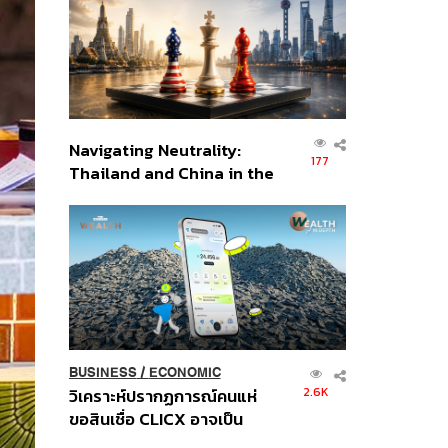
อินโดนีเซีย
Navigating Neutrality:
177
Thailand and China in the
Age of a New Global
Order
BUSINESS
/
ECONOMIC
2.6K
วิเคราะห์ปรากฏการณ์คนแห่
ขอสินเชื่อ CLICX อาจเป็น
เพียงยอดภูเขาน้ำแข็ง ของ