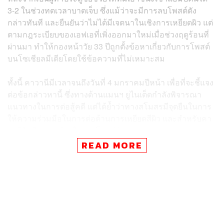
3-2 ในช่วงทดเวลาบาดเจ็บ ซึ่งแม้ว่าจะมีการลบโพสต์ดัง
กล่าวทันที และยืนยันว่าไม่ได้มีเจตนาในเชิงการเหยียดผิว แต่
ตามกฎระเบียบของเอฟเอที่เพิ่งออกมาใหม่เมื่อช่วงฤดูร้อนที่
ผ่านมา ทำให้กองหน้าวัย 33 ปีถูกตั้งข้อหาเกี่ยวกับการโพสต์
บนโซเชียลมีเดียโดยใช้ข้อความที่ไม่เหมาะสม
ทั้งนี้ คาวานีมีเวลาจนถึงวันที่ 4 มกราคมปีหน้า เพื่อที่จะชี้แจง
ต่อข้อกล่าวหานี้ ซึ่งทางด้านแมนฯ ยูไนเต็ดกำลังพิจารณา
แนวทางในการต่อสู้คดี แต่ได้ย้ำว่าทางสโมสรมีจุดยืนในการ
ให้ความร่วมมือในการต่อต้านการเหยียดสีผิว และสำหรับคา
วานีไม่มีเจตนาร้ายในการโพสต์ดังกล่าวอย่างแน่นอน
READ MORE
พิสูจน์อักษร: ลักษณ์นารา พักตร์เพียงจันทร์
อ้างอิง:
www.bbc.com/sport/football/55347164
www.theguardian.com/football/2020/dec/17/edinson-
cavani-could-face-three-game-ban-after-fa-miscondu
ct-charge-over-instagram-post-manchester-united