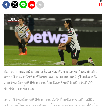
31
สมาคมฟุตบอลอังกฤษ หรือเอฟเอ สั่งดำเนินคดีกับเอดินสัน
คาวานี กองหน้าทีม ‘ปีศาจแดง’ แมนเชสเตอร์ ยูไนเต็ด หลัง
จากโพสต์ภาพที่มีข้อความในเชิงเหยียดสีผิวเมื่อวันที่ 29
พฤศจิกายนท่ีผ่านมา
คาวานีโพสต์ภาพที่มีข้อความส่อไปในเชิงการเหยียดสีผิว
หลังจากเป็นผู้ทำประตูชัยช่วยให้ทีมเอาชนะเซาแธมป์ตันได้