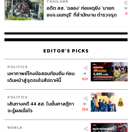
อดีต สส. ‘ฉลอง’ ก่อเหตุยิง ‘นายก
523
อบจ.นนทบุรี’ ที่สำนักงาน ตำรวจรุด
ลงพื้นที่
EDITOR'S PICKS
POLITICS
มหากาพย์โกงข้อสอบท้องถิ่น ก่อน
621
เดินหน้าสู่จุดจบในสัปดาห์นี้
POLITICS
เส้นทางคดี 44 สส. ในชั้นศาลฎีกา
254
จะรู้ผลเมื่อไร
WORLD
สรุปภารกิจอนุทิน เยือนอินโดนีเซีย