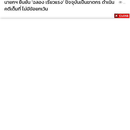
นายกฯ ยืนยัน ‘ฉลอง เรี่ยวแรง’ ปัจจุบันเป็นฆาตกร ดำเนิน
...
คดีเต็มที่ ไม่มีข้อยกเว้น
News
Wealth
Pop
Podcast
Video
Now
Opinion
Careers
Events
Privacy
About
Contact
Policy
FOR
ADVERTISING
MEMBERSHIP