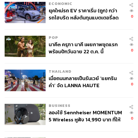
ECONOMIC
ยุคใหม่รถ EV ราคาเริ่ม (ถูก) กว่า
3.5K
รถไฮบริด หลังต้นทุนแบตเตอรี่ลด
ลง - จีนแห่บุกตลาดเกิดใหม่
POP
นาคี๓ ครุฑา นาคี เผยภาพชุดแรก
2.4K
พร้อมปักวันฉาย 22 ต.ค. นี้
THAILAND
เมื่อถนนกลายเป็นรันเวย์ ‘แยกริน
1.7K
คำ’ จัด LANNA HAUTE
COUTURE กลางสายฝน
BUSINESS
ลองใช้ Sennheiser MOMENTUM
641
5 Wireless หูฟัง 14,990 บาท ที่ให้
ผู้ใช้ถอดเปลี่ยนแบตเองได้ ก่อนกฎ
EU บังคับปีหน้า
THAILAND