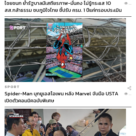
ไชยชนก ย้ำรัฐบาลมีเสถียรภาพ-มั่นคง ไม่รู้กระแส 10
...
สส.กล้าธรรม ซบภูมิใจไทย ชี้ปรับ ครม. 1 ปีแค่กรอบประเมิน
โยนนายกฯ ตัดสินใจ
SPORT
Spider-Man บุกยูเอสโอเพน หลัง Marvel จับมือ USTA
...
เปิดตัวคอมมิคฉบับพิเศษ