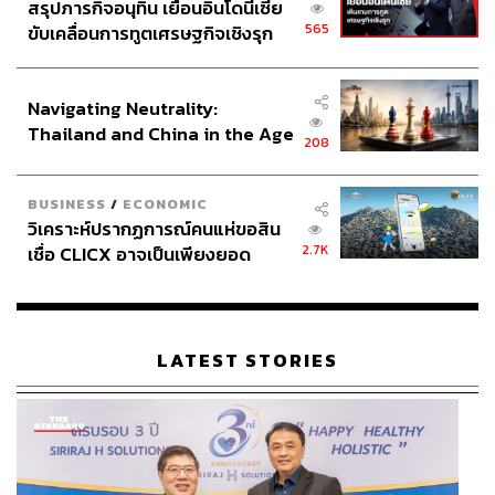
565
ขับเคลื่อนการทูตเศรษฐกิจเชิงรุก
ประกาศหุ้นส่วนยุทธศาสตร์ไทย –
อินโดนีเซีย
Navigating Neutrality:
Thailand and China in the Age
208
of a New Global Order
BUSINESS
/
ECONOMIC
วิเคราะห์ปรากฏการณ์คนแห่ขอสิน
2.7K
เชื่อ CLICX อาจเป็นเพียงยอด
ภูเขาน้ำแข็ง ของปัญหาหนี้ครัว
เรือนไทยที่ถูกซุกไว้
LATEST STORIES