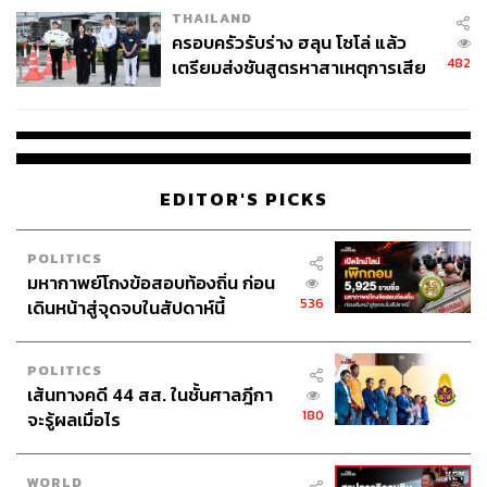
THAILAND
ครอบครัวรับร่าง ฮลุน โซโล่ แล้ว
482
เตรียมส่งชันสูตรหาสาเหตุการเสีย
ชีวิต
EDITOR'S PICKS
POLITICS
มหากาพย์โกงข้อสอบท้องถิ่น ก่อน
536
เดินหน้าสู่จุดจบในสัปดาห์นี้
POLITICS
เส้นทางคดี 44 สส. ในชั้นศาลฎีกา
180
จะรู้ผลเมื่อไร
WORLD