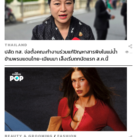
THAILAND
ปลัด ทส. จ่อตั้งคณะทำงานร่วมแก้ปัญหาสารพิษในแม่น้ำ
...
ข้ามพรมแดนไทย-เมียนมา เล็งเริ่มถกนัดแรก ส.ค.นี้
BEAUTY & GROOMING
/
FASHION