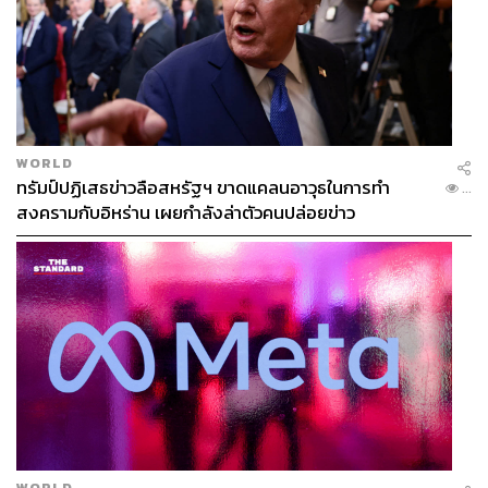
WORLD
ทรัมป์ปฏิเสธข่าวลือสหรัฐฯ ขาดแคลนอาวุธในการทำ
...
สงครามกับอิหร่าน เผยกำลังล่าตัวคนปล่อยข่าว
WORLD