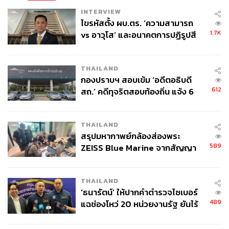
INTERVIEW
ไขรหัสตั้ง ผบ.ตร. ‘ความสามารถ
1.7K
vs อาวุโส’ และอนาคตการปฏิรูปสี
กากี กับ พล.ต.อ. เอก อังสนานนท์
THAILAND
กองปราบฯ สอบเข้ม ‘อดีตอธิบดี
612
สถ.’ คดีทุจริตสอบท้องถิ่น แจ้ง 6
ข้อหาหนัก จ่อชง ป.ป.ช. 12 ส.ค. นี้
THAILAND
สรุปมหากาพย์กล้องส่องพระ
589
ZEISS Blue Marine จากสัญญา
ผลิต 8.3 ล้าน สู่ข้อพิพาท ‘มา
เวลล์ฯ’ ฟ้อง ‘โทน บางแค’ ผิดนัด
THAILAND
จ่ายหนี้-แอบระบุแบรนด์
‘ธนารัตน์’ ให้ปากคำตำรวจไซเบอร์
489
แฉช่องโหว่ 20 หน่วยงานรัฐ ยันไร้
นัยทางการเมือง