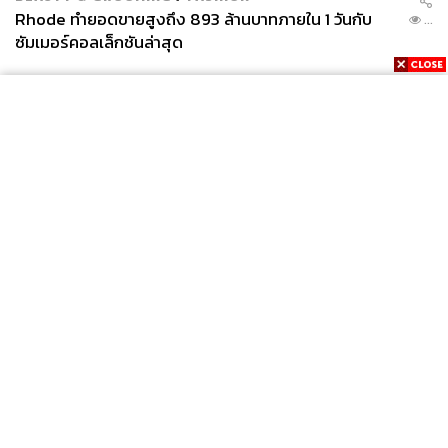
Rhode ทำยอดขายสูงถึง 893 ล้านบาทภายใน 1 วันกับ
...
ซัมเมอร์คอลเล็กชันล่าสุด
News
Wealth
Pop
Podcast
Video
Now
Opinion
Careers
Events
Privacy
About
Contact
Policy
FOR
ADVERTISING
MEMBERSHIP