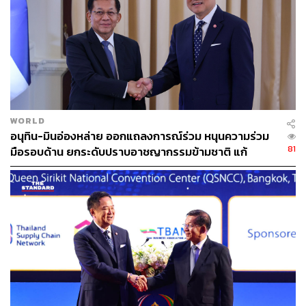
WORLD
อนุทิน-มินอ่องหล่าย ออกแถลงการณ์ร่วม หนุนความร่วม
81
มือรอบด้าน ยกระดับปราบอาชญากรรมข้ามชาติ แก้
ปัญหาหมอกควัน-มลพิษทางน้ำ