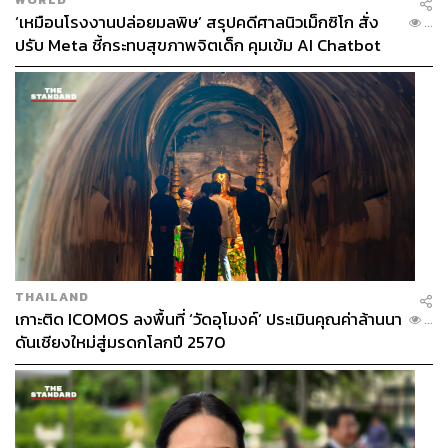
‘เหมือนโรงงานปล่อยมลพิษ’ สรุปคดีศาลนิวเม็กซิโก สั่ง
...
ปรับ Meta ชี้กระทบสุขภาพจิตเด็ก คุมเข้ม AI Chatbot
THAILAND
เกาะติด ICOMOS ลงพื้นที่ ‘วัดอุโมงค์’ ประเมินคุณค่าล้านนา
...
ดันเชียงใหม่สู่มรดกโลกปี 2570