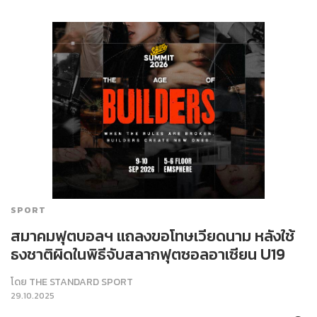
SPORT
สมาคมฟุตบอลฯ แถลงขอโทษเวียดนาม หลังใช้
ธงชาติผิดในพิธีจับสลากฟุตซอลอาเซียน U19
โดย
THE STANDARD SPORT
29.10.2025