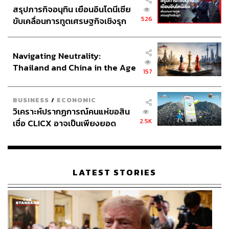
สรุปภารกิจอนุทิน เยือนอินโดนีเซีย
526
ขับเคลื่อนการทูตเศรษฐกิจเชิงรุก
ประกาศหุ้นส่วนยุทธศาสตร์ไทย –
อินโดนีเซีย
Navigating Neutrality:
Thailand and China in the Age
157
of a New Global Order
BUSINESS
/
ECONOMIC
วิเคราะห์ปรากฏการณ์คนแห่ขอสิน
2.5K
เชื่อ CLICX อาจเป็นเพียงยอด
ภูเขาน้ำแข็ง ของปัญหาหนี้ครัว
เรือนไทยที่ถูกซุกไว้
LATEST STORIES