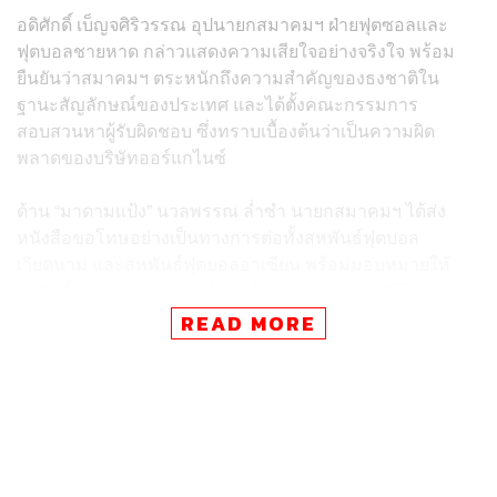
อดิศักดิ์ เบ็ญจศิริวรรณ อุปนายกสมาคมฯ ฝ่ายฟุตซอลและ
ฟุตบอลชายหาด กล่าวแสดงความเสียใจอย่างจริงใจ พร้อม
ยืนยันว่าสมาคมฯ ตระหนักถึงความสำคัญของธงชาติใน
ฐานะสัญลักษณ์ของประเทศ และได้ตั้งคณะกรรมการ
สอบสวนหาผู้รับผิดชอบ ซึ่งทราบเบื้องต้นว่าเป็นความผิด
พลาดของบริษัทออร์แกไนซ์
ด้าน “มาดามแป้ง” นวลพรรณ ล่ำซำ นายกสมาคมฯ ได้ส่ง
หนังสือขอโทษอย่างเป็นทางการต่อทั้งสหพันธ์ฟุตบอล
เวียดนาม และสหพันธ์ฟุตบอลอาเซียน พร้อมมอบหมายให้
อดิศักดิ์ และคณะเดินทางไปขอโทษต่อประธาน VFF ด้วย
ตนเองที่ประเทศเวียดนาม ในวันที่ 29 ตุลาคมนี้
READ MORE
สมาคมฯ ยืนยันว่า เหตุการณ์ดังกล่าวเป็นความผิดพลาดโดย
ไม่เจตนา และจะใช้เป็นบทเรียนสำคัญเพื่อเพิ่มความรอบคอบ
ในการจัดงานครั้งหน้า ในฐานะเจ้าภาพที่ได้รับความไว้
วางใจจากสหพันธ์ฟุตบอลอาเซียน หรือ AFF ต่อไป