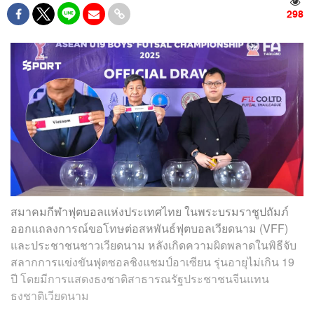
298
สมาคมกีฬาฟุตบอลแห่งประเทศไทย ในพระบรมราชูปถัมภ์
ออกแถลงการณ์ขอโทษต่อสหพันธ์ฟุตบอลเวียดนาม (VFF)
และประชาชนชาวเวียดนาม หลังเกิดความผิดพลาดในพิธีจับ
สลากการแข่งขันฟุตซอลชิงแชมป์อาเซียน รุ่นอายุไม่เกิน 19
ปี โดยมีการแสดงธงชาติสาธารณรัฐประชาชนจีนแทน
ธงชาติเวียดนาม