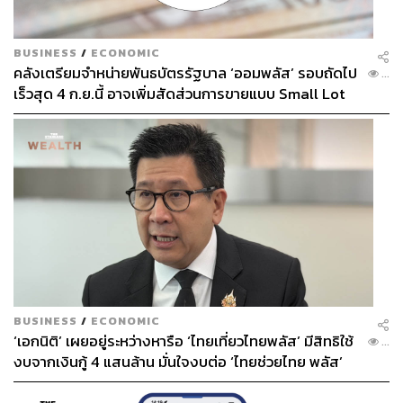
BUSINESS
/
ECONOMIC
คลังเตรียมจำหน่ายพันธบัตรรัฐบาล ‘ออมพลัส’ รอบถัดไป
...
เร็วสุด 4 ก.ย.นี้ อาจเพิ่มสัดส่วนการขายแบบ Small Lot
First มากขึ้น
BUSINESS
/
ECONOMIC
‘เอกนิติ’ เผยอยู่ระหว่างหารือ ‘ไทยเที่ยวไทยพลัส’ มีสิทธิใช้
...
งบจากเงินกู้ 4 แสนล้าน มั่นใจงบต่อ ‘ไทยช่วยไทย พลัส’
เฟส 2 มีเพียงพอ