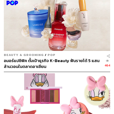
BEAUTY & GROOMING
/
POP
อมอร์แปซิฟิค ตั้งเป้าธุรกิจ K-Beauty ฟันรายได้ 5 แสน
464
ล้านวอนในตลาดอาเซียน
2. Etude House Matte Chic Lip Lacquer (Blossom Picnic)
(540 บาท)
ลิปสติกเนื้อแมตต์เม็ดสีแน่นและคมชัด ล็อกริมฝีปากได้อย่าง
รวดเร็ว จึงติดแน่นทนนาน ไม่เลอะ ไม่หลุดลอก