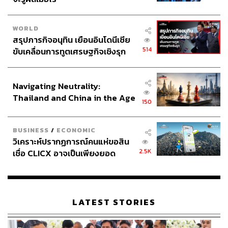
WORLD
สรุปภารกิจอนุทิน เยือนอินโดนีเซีย
514
ขับเคลื่อนการทูตเศรษฐกิจเชิงรุก
ประกาศหุ้นส่วนยุทธศาสตร์ไทย –
อินโดนีเซีย
Navigating Neutrality:
Thailand and China in the Age
150
of a New Global Order
BUSINESS
/
ECONOMIC
วิเคราะห์ปรากฏการณ์คนแห่ขอสิน
2.5K
เชื่อ CLICX อาจเป็นเพียงยอด
ภูเขาน้ำแข็ง ของปัญหาหนี้ครัว
เรือนไทยที่ถูกซุกไว้
LATEST STORIES