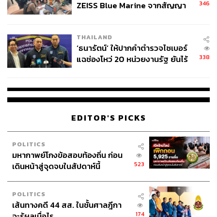
346
ZEISS Blue Marine จากสัญญา
ภูริตา บุญล้อม
ผลิต 8.3 ล้าน สู่ข้อพิพาท ‘มา
Beauty Editor | THE STANDARD LIFE
เวลล์ฯ’ ฟ้อง ‘โทน บางแค’ ผิดนัด
THAILAND
จ่ายหนี้-แอบระบุแบรนด์
‘ธนารัตน์’ ให้ปากคำตำรวจไซเบอร์
338
แฉช่องโหว่ 20 หน่วยงานรัฐ ยันไร้
นัยทางการเมือง
EDITOR'S PICKS
POLITICS
มหากาพย์โกงข้อสอบท้องถิ่น ก่อน
523
เดินหน้าสู่จุดจบในสัปดาห์นี้
POLITICS
เส้นทางคดี 44 สส. ในชั้นศาลฎีกา
174
จะรู้ผลเมื่อไร