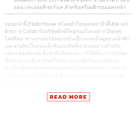
ออน และมอยส์เจอร์เบส สำหรับเตรียมผิวก่อนแต่งหน้า
ก่อนหน้านี้ Etude House ขโมยหัวใจของเหล่าบิวตี้เลิฟเวอร์
ด้วยการ Collab กับบริษัทยักษ์ใหญ่ของโลกอย่าง Disney
โดยดึงเอาคาแรกเตอร์อันน่าหมั่นเขี้ยวแกมเอ็นดูอย่างเจ้าพิก
เลต มาผลิตเป็นคอลเล็กชันเมกอัพที่น่าสะสมมากสำหรับ
แฟนๆ ของพิกเลต ทิ้งช่วงไปไม่นาน เราก็ได้เห็นการ Collab
ที่สร้างความฮือฮาอีกครั้งในการร่วมมือกับแบรนด์ขนม
ขบเคี้ยวชื่อดัง ที่ทุกคนคุ้นเคยอย่าง KitKat ซึ่งมีพาเลตต์อาย
แชโดว์ 2 โทนสี ที่มียอดสั่งซื้อออนไลน์ถล่มทลายจนกลาย
เป็นไอเท็ม Best Seller อย่างรวดเร็ว
READ MORE
ล่าสุด Etude House ประเทศไทย นำเข้าคอลเล็กชันใหม่มา
ดึงดูดสาวไทยอีกครั้ง คราวนี้เปลี่ยนแนวมาจับเอาเทรนด์ของ
ฤดูกาลมานำเสนอผ่านเครื่องสำอางคอลเล็กชั่น Blossom
Picnic แค่เห็นชื่อก็พอนึกออกแล้วว่าคอนเซปต์ของเมกอัพใน
คอลเล็กชันนี้จะต้องน่ารักสดใส มีชีวิตชีวา เหมาะกับหน้า
ร้อนที่ควรค่าแก่การหยิบมาแต่งหน้า แล้วออกไปปิกนิกที่ไหน