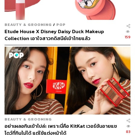
BEAUTY & GROOMING
/
POP
Etude House X Disney Daisy Duck Makeup
159
Collection เอาใจสาวกดิสนีย์เข้าไทยแล้ว
3.
Etude House Blossom Cheek (Blossom Picnic) (350
บาท)
บลัชออนเนื้อแป้งประกายไข่มุก ให้แก้มของคุณเปล่งประกาย
สดใสราวกับดอก Cherry Blossom ที่กำลังผลิบาน
BEAUTY & GROOMING
อย่าเผลอกินเข้าไปล่ะ เพราะนี่คือ KitKat เวอร์ชันอายแช
83
โดว์ที่กินไม่ได้ แต่ใช้แต่งหน้าได้