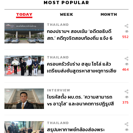
MOST POPULAR
ผลิตภัณฑ์กลายเป็นผง ก็ยังใช้ต่อได้! เพราะเป็นเนื้อสัมผัสแบบ
ใหม่ที่ไม่ต้องกลัวเสียดายถ้าจะตกแตก แค่เอามือแตะๆ แล้ว
TODAY
WEEK
MONTH
มาทาเปลือกตา ก็ได้สีสันที่สวยเป๊ะเหมือนเดิม
THAILAND
กองปราบฯ สอบเข้ม ‘อดีตอธิบดี
ภาพ:
Courtesy of ETUDE HOUSE
552
สถ.’ คดีทุจริตสอบท้องถิ่น แจ้ง 6
พิสูจน์อักษร:
ภาวิกา ขันติศรีสกุล
ข้อหาหนัก จ่อชง ป.ป.ช. 12 ส.ค. นี้
TAGS:
Etude House
THAILAND
ครอบครัวรับร่าง ฮลุน โซโล่ แล้ว
464
เตรียมส่งชันสูตรหาสาเหตุการเสีย
ชีวิต
INTERVIEW
ไขรหัสตั้ง ผบ.ตร. ‘ความสามารถ
375
vs อาวุโส’ และอนาคตการปฏิรูปสี
53
กากี กับ พล.ต.อ. เอก อังสนานนท์
THAILAND
สรุปมหากาพย์กล้องส่องพระ
ABOUT THE AUTHOR