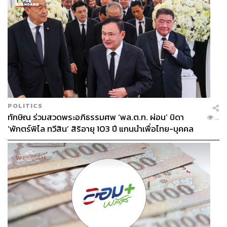
POLITICS
ทักษิณ ร่วมสวดพระอภิธรรมศพ ‘พล.ต.ท. ผ่อน’ บิดา
...
‘พักตร์พิไล ทวีสิน’ สิริอายุ 103 ปี แกนนำเพื่อไทย-บุคคล
หลากวงการร่วมอาลัย