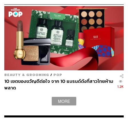
4. Etude House Air Mousse Eyes (Blossom Picnic) มีทั้ง
BEAUTY & GROOMING
/
POP
เนื้อ Metal, Shimmer และ Matte (290 บาท) อายแชโดว์เนื้อ
10 เซตของขวัญดีต่อใจ จาก 10 แบรนด์ดังที่สาวไทยห้าม
สัมผัสใหม่ที่ผสานข้อดีของอายแชโดว์เนื้อแป้งและเนื้อลิควิด
1.2K
พลาด
เอาไว้ได้อย่างลงตัว ให้สัมผัสที่เนียนนุ่ม เผยดวงตาสวยมีเสน่ห์
ยิ่งกว่าเดิม
MORE
We Say:
สิ่งที่เราชอบเกี่ยวกับอายแชโดว์ในคอลเล็กชันนี้คือ
การที่ผลิตภัณฑ์ออกแบบมาให้ใช้งานได้ต่อเนื่อง แม้จะเจอกับ
เรื่องไม่คาดฝัน เช่น เผลอทำอายแชโดว์ตกแตก จนเนื้อ