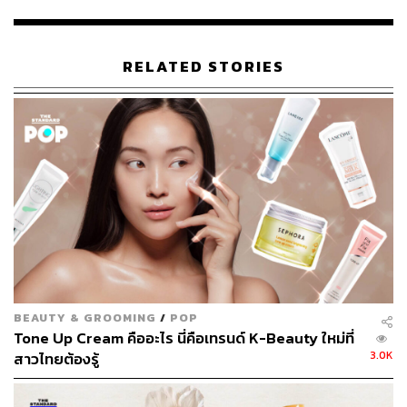
RELATED STORIES
1.
Etude House Glow On Base Hydra (Blossom Picnic)
BEAUTY & GROOMING
/
POP
(680 บาท)
Tone Up Cream คืออะไร นี่คือเทรนด์ K-Beauty ใหม่ที่
มอยส์เจอร์เบสที่ช่วยให้ผิวเปล่งประกายเป็นธรรมชาติ พร้อม
3.0K
สาวไทยต้องรู้
มอบมอยส์เจอร์ไรเซอร์เติมความชุ่มชื้นให้ผิว