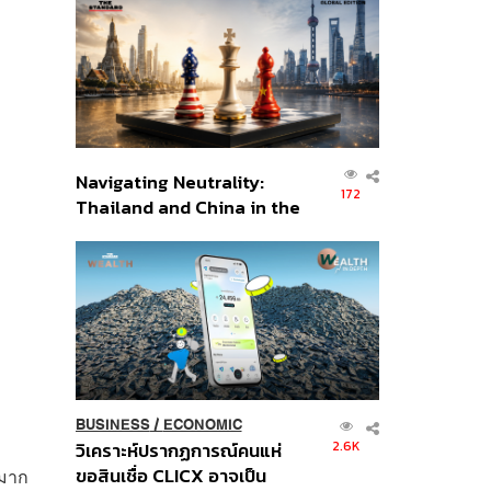
ส่วนยุทธศาสตร์ไทย –
อินโดนีเซีย
Navigating Neutrality:
172
Thailand and China in the
Age of a New Global
Order
BUSINESS
/
ECONOMIC
2.6K
วิเคราะห์ปรากฏการณ์คนแห่
ขอสินเชื่อ CLICX อาจเป็น
วมาก