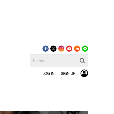
LOG IN
SIGN UP