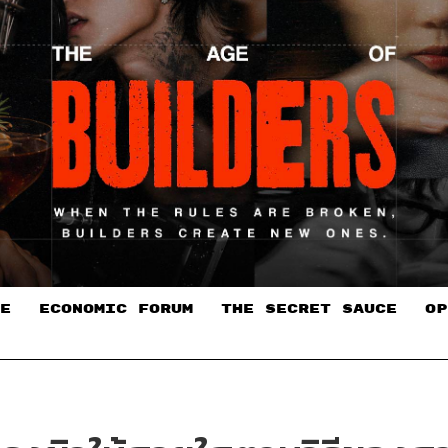
E
ECONOMIC FORUM
THE SECRET SAUCE​
OP