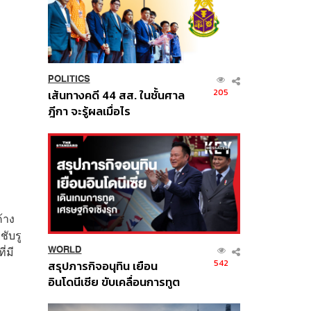
POLITICS
205
เส้นทางคดี 44 สส. ในชั้นศาล
ฎีกา จะรู้ผลเมื่อไร
้าง
ชับรู
่มี
WORLD
542
สรุปภารกิจอนุทิน เยือน
อินโดนีเซีย ขับเคลื่อนการทูต
เศรษฐกิจเชิงรุก ประกาศหุ้น