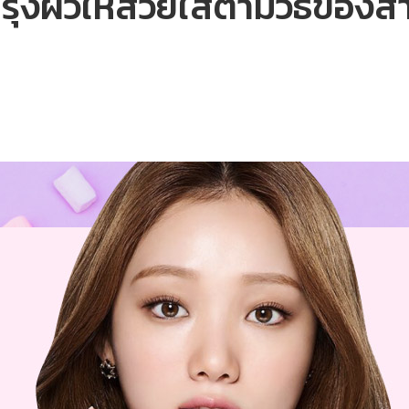
ำรุงผิวให้สวยใสตามวิธีของส