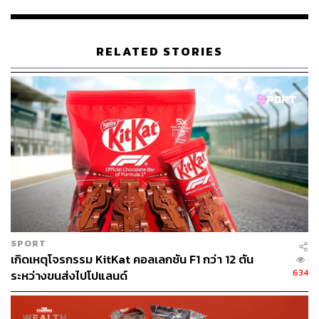
ดีไซน์เป็นอายแชโดว์ฉบับดั้งเดิมคือ รสช็อกโกแลตนม โดย
จะรวมอายแชโดว์ 6 เฉดสีในโทนน้ำตาล ซึ่งไล่ไปตั้งแต่สีเบจ
สีน้ำตาลอ่อน สีน้ำตาลเข้ม ส่วนพาเลตต์สีชมพูจะมี 6 ดีไซน์
RELATED STORIES
ตามรสช็อกโกแลต นม สตรอว์เบอร์รี เฉดสีภายในพาเลตต์จึง
เหมาะกับการแต่งตาหวานๆ ในโทนชมพู ซึ่งมีทั้งสีครีม สีพีช
ผสมชิมเมอร์ ไปจนถึงสีน้ำตาลทองที่สามารถใช้แต่งตา
สำหรับลุคประจำวันได้อย่างง่ายดาย
สาวไทยคงต้องรอลุ้นว่าต่อจากคอลเล็กชันพิกเลตต์ที่เพิ่งแลน
ดิ้งเข้าช็อปไทยไปหมาดๆ จะตามมาด้วยคอลเล็กชัน KitKat X
Etude House Eyeshadow Palette หรือไม่ แต่ถ้าใครอดใจ
รอไม่ไหวจะแวะซื้อขนม KitKat มากินเพลินๆ ก่อนก็ได้นะ
Photo:
Courtesy of Etude House
SPORT
พิสูจน์อักษร:
ภาวิกา ขันติศรีสกุล
เกิดเหตุโจรกรรม KitKat คอลเลกชัน F1 กว่า 12 ตัน
อ้างอิง:
634
ระหว่างขนส่งไปโปแลนด์
www.allure.com/story/etude-house-kit-kat-eye-shado
w-palettes