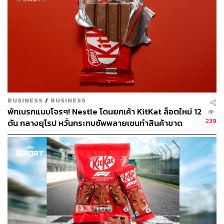
TAGS:
Etude House
KitKat
BUSINESS
/
BUSINESS
84
พักเบรกแบบโจรๆ! Nestle โดนยกเค้า KitKat ล็อตใหม่ 12
239
ตัน กลางยุโรป หวั่นกระทบซัพพลายเชนทำสินค้าขาด
ตลาดชั่วคราว
ABOUT THE AUTHOR
ภูริตา บุญล้อม
Beauty Editor | THE STANDARD LIFE