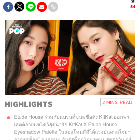
84
HIGHLIGHTS
2 MINS. READ
Etude House ร่วมกับแบรนด์ขนมชื่อดัง KitKat ออกพา
เลตต์อายแชโดว์สุดน่ารัก KitKat X Etude House
Eyeshadow Palette ในสองโทนสีที่ได้แรงบันดาลใจมา
จากรสช็อกโกแลตนม กับรสช็อกโกแลตนมสตรอว์เบอร์