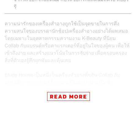
รี
ความน่ารักของเครื่องสำอางถูกใช้เป็นจุดขายในการดึง
ความสนใจของบรรดานักช้อปเครื่องสำอางอย่างได้ผลเสมอ
โดยเฉพาะในอุตสาหกรรมความงาม K-Beauty ที่นิยม
Collab กับแบรนด์หรือคาแรกเตอร์ที่อยู่ในใจของผู้คน เพื่อให้
เข้าถึงง่าย และสร้างแนวโน้มในการจับจ่าย เพื่อครอบครอง
สิ่งที่ตัวเองรู้สึกผูกพันและคุ้นเคย
Etude House เป็นหนึ่งในเครื่องสำอางที่ขยัน Collab กับ
แบรนด์ต่างๆ อยู่บ่อยครั้ง ล่าสุด Etude House เปิดตัว
ผลิตภัณฑ์ใหม่ล่าสุดที่ร่วมมือกับแบรนด์ขนมชื่อดังอย่าง
READ MORE
KitKat ผลิตอายแชโดว์พาเลตต์ที่ทำให้เราเกือบนึกว่าเป็น
ขนมเวเฟอร์ช็อกโกแลตจริงๆ เสียแล้ว เพราะแพ็กเกจจิ้งถอด
แบบมาจากซองขนม KitKat เลย โดยพาเลตต์นี้เริ่มวาง
จำหน่ายในประเทศเกาหลีเป็นที่เรียบร้อยแล้ว