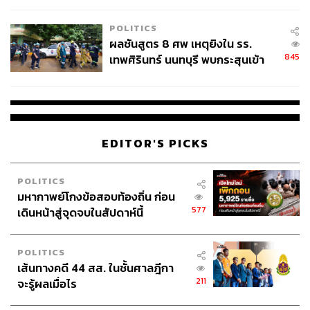
โรงเรียนคลี่คลาย
POLITICS
ผลชันสูตร 8 ศพ เหตุยิงใน รร.
845
เทพศิรินทร์ นนทบุรี พบกระสุนเข้า
จุดสำคัญ ‘ศีรษะ-หน้าอก’ ครูถูกยิง
4 นัด จากระยะไกล
EDITOR'S PICKS
POLITICS
มหากาพย์โกงข้อสอบท้องถิ่น ก่อน
577
เดินหน้าสู่จุดจบในสัปดาห์นี้
POLITICS
เส้นทางคดี 44 สส. ในชั้นศาลฎีกา
211
จะรู้ผลเมื่อไร