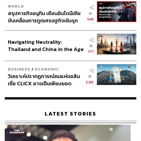
WORLD
สรุปภารกิจอนุทิน เยือนอินโดนีเซีย
545
ขับเคลื่อนการทูตเศรษฐกิจเชิงรุก
ประกาศหุ้นส่วนยุทธศาสตร์ไทย –
อินโดนีเซีย
Navigating Neutrality:
Thailand and China in the Age
177
of a New Global Order
BUSINESS
/
ECONOMIC
วิเคราะห์ปรากฏการณ์คนแห่ขอสิน
2.6K
เชื่อ CLICX อาจเป็นเพียงยอด
ภูเขาน้ำแข็ง ของปัญหาหนี้ครัว
เรือนไทยที่ถูกซุกไว้
LATEST STORIES