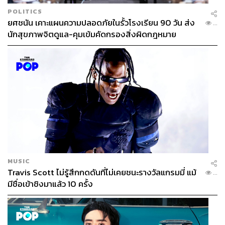
POLITICS
ยศชนัน เคาะแผนความปลอดภัยในรั้วโรงเรียน 90 วัน ส่ง
...
นักสุขภาพจิตดูแล-คุมเข้มคัดกรองสิ่งผิดกฎหมาย
MUSIC
Travis Scott ไม่รู้สึกกดดันที่ไม่เคยชนะรางวัลแกรมมี่ แม้
...
มีชื่อเข้าชิงมาแล้ว 10 ครั้ง