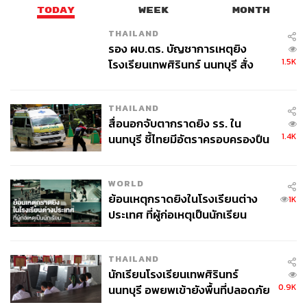
TODAY
WEEK
MONTH
THAILAND
รอง ผบ.ตร. บัญชาการเหตุยิง
1.5K
โรงเรียนเทพศิรินทร์ นนทบุรี สั่ง
ค้นหา 2 รอบยืนยันไร้คนติดค้าง พบ
ศพปู่-ย่าที่บ้านพักผู้ก่อเหตุ
THAILAND
สื่อนอกจับตากราดยิง รร. ใน
1.4K
นนทบุรี ชี้ไทยมีอัตราครอบครองปืน
สูงในระดับต้นของภูมิภาค
WORLD
ย้อนเหตุกราดยิงในโรงเรียนต่าง
1K
ประเทศ ที่ผู้ก่อเหตุเป็นนักเรียน
THAILAND
นักเรียนโรงเรียนเทพศิรินทร์
0.9K
นนทบุรี อพยพเข้ายังพื้นที่ปลอดภัย
ชั่วคราว หลังเหตุใช้อาวุธปืนภายใน