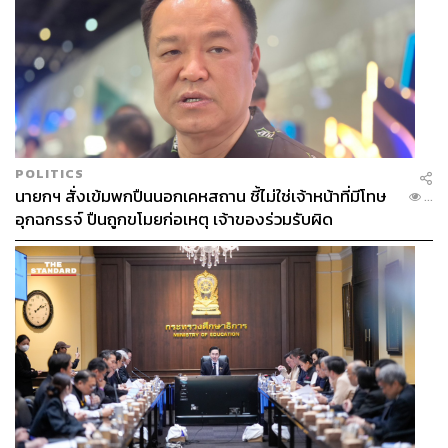
POLITICS
นายกฯ สั่งเข้มพกปืนนอกเคหสถาน ชี้ไม่ใช่เจ้าหน้าที่มีโทษ
...
อุกฉกรรจ์ ปืนถูกขโมยก่อเหตุ เจ้าของร่วมรับผิด