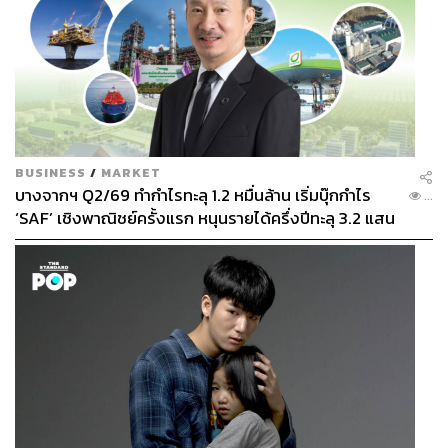
แบรนด์ THREE ภายในเซตประกอบด้วยคลีนซิ่งออยล์สุด
ฮอตที่ทำความสะอาดผิวหน้าได้สะอาดหมดจด โฟมล้างหน้า
เนื้ออ่อนโยน แผ่นเคลย์มาสก์ โลชั่นมาสก์ บาลานซิ่งโลชั่น
และแผ่นสำลีเช็ดหน้าออร์แกนิก ทั้งหมดนี้ถ้าซื้อราคาปกติจะ
อยู่ที่ 5,200 บาท พอเป็นเซตพิเศษครั้งนี้สามารถเซฟเงินใน
กระเป๋าได้ถึง 1,900 บาททีเดียว
BUSINESS
/
MARKET
บางจากฯ Q2/69 ทำกำไรทะลุ 1.2 หมื่นล้าน เริ่มบุ๊กกำไร
...
‘SAF’ เชิงพาณิชย์ครั้งแรก หนุนรายได้ครึ่งปีทะลุ 3.2 แสน
ล้าน