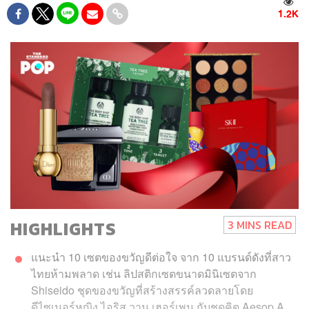
1.2K
HIGHLIGHTS
3 MINS READ
แนะนำ 10 เซตของขวัญดีต่อใจ จาก 10 แบรนด์ดังที่สาว
ไทยห้ามพลาด เช่น ลิปสติกเซตขนาดมินิเซตจาก
Shiseido ชุดของขวัญที่สร้างสรรค์ลวดลายโดย
ดีไซเนอร์หญิง ไอริส วาน เฮอร์เพน กับชุดคิต Aesop A