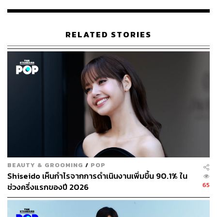
RELATED STORIES
2. Innisfree Green Christmas/ Holidays Wool Deco Ball
BEAUTY & GROOMING
/
POP
Diffuser (900 บาท)
Shiseido เห็นกำไรจากการดำเนินงานเพิ่มขึ้น 90.1% ใน
ดิฟฟิวเซอร์กลายเป็นไอเท็มที่ถูกเลือกเป็นของขวัญมากขึ้นใน
65
ช่วงครึ่งแรกของปี 2026
ช่วง 2-3 ปีที่ผ่านมา เพราะสามารถมอบให้เป็นของขวัญทั้ง
เพื่อน คนรัก และญาติสนิท จากประโยชน์การใช้งานจริงที่