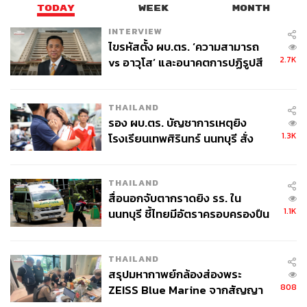
TODAY
WEEK
MONTH
INTERVIEW
ไขรหัสตั้ง ผบ.ตร. ‘ความสามารถ
2.7K
vs อาวุโส’ และอนาคตการปฏิรูปสี
กากี กับ พล.ต.อ. เอก อังสนานนท์
THAILAND
รอง ผบ.ตร. บัญชาการเหตุยิง
1.3K
โรงเรียนเทพศิรินทร์ นนทบุรี สั่ง
5.
Jurlique Rose Favorites (3,300 บาท)
ค้นหา 2 รอบยืนยันไร้คนติดค้าง พบ
เซตของขวัญเซตนี้ แม้จะไม่ใช่ดอกกุหลาบสดๆ แต่กลับ
ศพปู่-ย่าที่บ้านพักผู้ก่อเหตุ
ทดแทนความหอมได้ราวกับยืนอยู่กลางสวนกุหลาบเลยที
THAILAND
เดียว เพราะเป็นเซตรวมดาวผลิตภัณฑ์ที่โดดเด่นในเรื่องสาร
สื่อนอกจับตากราดยิง รร. ใน
สกัดจากดอกกุหลาบบริสุทธิ์ สำหรับผิวหน้าและผิวกาย
1.1K
นนทบุรี ชี้ไทยมีอัตราครอบครองปืน
ประกอบด้วย เจลอาบน้ำ บอดี้โลชั่น Rosewater Balancing
สูงในระดับต้นของภูมิภาค
Mist และหากคนใกล้ตัวเป็นสาวที่คลั่งไคล้ความหอมกลิ่น
THAILAND
กุหลาบ ควรจัดเซตนี้ไปเซอร์ไพรส์ด่วน
สรุปมหากาพย์กล้องส่องพระ
808
ZEISS Blue Marine จากสัญญา
ผลิต 8.3 ล้าน สู่ข้อพิพาท ‘มา