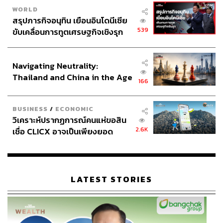
ในปลอกสีทอง ที่ช่วยยกระดับให้กับผู้หญิงทุกคนรู้สึกสวย
WORLD
อย่างมีคุณค่าในทุกโอกาส
สรุปภารกิจอนุทิน เยือนอินโดนีเซีย
539
ขับเคลื่อนการทูตเศรษฐกิจเชิงรุก
ประกาศหุ้นส่วนยุทธศาสตร์ไทย –
อินโดนีเซีย
Navigating Neutrality:
Thailand and China in the Age
166
of a New Global Order
BUSINESS
/
ECONOMIC
วิเคราะห์ปรากฏการณ์คนแห่ขอสิน
2.6K
เชื่อ CLICX อาจเป็นเพียงยอด
ภูเขาน้ำแข็ง ของปัญหาหนี้ครัว
เรือนไทยที่ถูกซุกไว้
LATEST STORIES
7.
THREE Balancing Essential Set (3,300 บาท)
แบรนด์ THREE จากประเทศญี่ปุ่น มีไอเท็มดังหลายชิ้นที่
ครองใจสาวไทย เราจึงแนะนำ Balancing Essential Set เพื่อ
ปรับผิวให้สมดุล เหมาะกับคนที่เริ่มต้นอยากใช้ผลิตภัณฑ์ของ