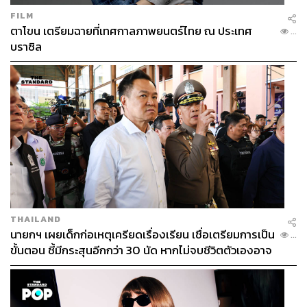
FILM
8. Aesop A Curious Connection (2,100 บาท)
ตาโขน เตรียมฉายที่เทศกาลภาพยนตร์ไทย ณ ประเทศ
...
บราซิล
Aesop เป็นหนึ่งในแบรนด์ที่สร้างความประทับใจในการ
สร้างสรรค์บรรจุภัณฑ์ ผ่านงานดีไซน์ของศิลปินจากหลาย
แขนงที่หมุนเวียนเปลี่ยนไปเรื่อยๆ ครั้งนี้ Aesop ดึงดูดเราด้วย
ดีไซน์ชุดคิตของขวัญคอลเล็กชันใหม่ในธีม Atlas of
Attraction (แผนที่แห่งแรงจูงใจ) บนกล่องของขวัญมีลวดลาย
จากเสื้อผ้าชั้นสูงของดีไซเนอร์หญิงนาม ไอริส วาน เฮอร์เพน
ที่มาร่วมออกแบบ และตกแต่งชุดคิตแต่ละชุดผ่านเทคนิค
เฉพาะตัวของไอริส จนกลายเป็นเซตสุดพิเศษที่ทั้งแปลกตา
และน่าสะสม สำหรับเซตนี้ประกอบด้วยไอเท็มยอดนิยมอย่าง
Geranium Leaf Body Cleanser และ Rind Concentrate
Body Balm
THAILAND
นายกฯ เผยเด็กก่อเหตุเครียดเรื่องเรียน เชื่อเตรียมการเป็น
...
ขั้นตอน ชี้มีกระสุนอีกกว่า 30 นัด หากไม่จบชีวิตตัวเองอาจ
สูญเสียเพิ่ม