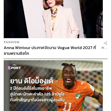
FASHION
Anna Wintour ประกาศจัดงาน Vogue World 2027 ที่
...
9.
The Body Shop Tea Tree 123 Kit (720 บาท)
ซานฟรานซิสโก
เซตของขวัญนี้เหมาะกับสาวๆ ที่มีปัญหาสิวโดยเฉพาะ
เป็นการรวมเซตของผลิตภัณฑ์ดาวเด่นที่ช่วยดูแลผิวเป็นสิว
อย่างเป็นสเตป ประกอบด้วย
Tea Tree Skin Clearing Facial
Wash ล้างหน้าได้สะอาดหมดจด ตามด้วย Tea Tree Skin
Clearing Mattifying Toner โทนเนอร์เช็ดผิวหน้า และ Tea
Tree Oil
สำหรับแต้มสิวให้แห้งไว ใครมีน้องสาว น้องชาย
หรือคนที่ห่วงใยกำลังเป็นสิวอยู่ ไม่ควรพลาดฮีโร่พิชิตสิวเซต
นี้