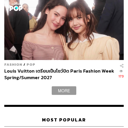
4.
Si Passione Set (6,100 บาท)
หากคุณเป็นผู้หญิงที่รักและรู้ซึ้งถึงคุณค่าในตัวเอง คุณคือผู้
หญิงในแบบของ Si ซึ่งเหมาะเหลือเกินกับเซตน้ำหอมสุด
หรูหรานี้ ที่มีการออกแบบและจัดเซตมาเพื่อผู้หญิงที่เต็มเปี่ยม
ด้วยพลัง ความรัก ความหลงใหล และความเร่าร้อน ภายใน
FASHION
/
POP
เซตประกอบด้วยน้ำหอม Si Passione 100 ml. น้ำหอม Si
Louis Vuitton เตรียมเป็นโชว์ปิด Paris Fashion Week
Passione 15 ml. และพวงกุญแจ ไม่ว่าเซตนี้จะถูกเลือกให้กับ
173
Spring/Summer 2027
ใคร ตัวคุณเองหรือคนที่คุณรัก รับรองว่าดีต่อใจทั้งผู้ให้และ
ผู้รับอย่างแน่นอน
MORE
MOST POPULAR