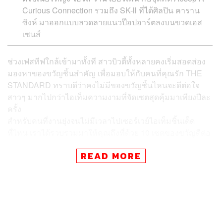
Curious Connection รวมถึง SK-ll ที่ได้ศิลปิน
คาราน
ซิงห์
มาออกแบบลวดลายแนวป๊อปอาร์ตลงบนขวดเอส
เซนส์
ช่วงเฟสทีฟใกล้เข้ามาทั้งที สาวบิวตี้ทั้งหลายคงเริ่มสอดส่อง
มองหาของขวัญชิ้นสำคัญ เพื่อมอบให้กับคนที่คุณรัก THE
STANDARD ทราบดีว่าคงไม่มีของขวัญชิ้นไหนจะดีต่อใจ
สาวๆ มากไปกว่าไอเท็มความงามที่จัดเซตสุดคุ้มมาเพียงปีละ
ครั้ง
สำหรับคนที่งานยุ่งจนไม่มีเวลาไปเซอร์เวย์ไอเท็มชิ้นเด็ด
ที่ไหน เราได้รวบรวมมาให้คุณถึงที่ด้วย 10 เซตของขวัญดีต่อ
ใจ จาก 10 แบรนด์ดังที่สาวไทยห้ามพลาด
READ MORE