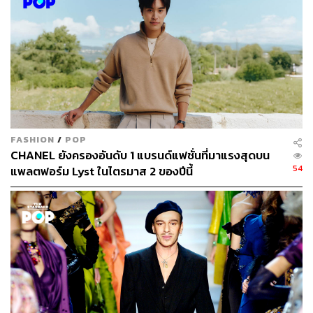
ช่วยสร้างบรรยากาศให้บ้านอบอวลไปด้วยกลิ่นอายของ
เทศกาลคริสต์มาส ดิฟฟิวเซอร์หอมๆ สักเซตจึงเป็นตัวเลือกที่
ตอบโจทย์ได้ดี เราแนะนำดิฟฟิวเซอร์จาก Innisfree เพราะมี
กลิ่นหอมที่อบอุ่น ชวนให้นึกถึงผ้าทอขนสัตว์ในฤดูหนาว แถม
ขวดยังน่ารักน่าใช้
FASHION
/
POP
CHANEL ยังครองอันดับ 1 แบรนด์แฟชั่นที่มาแรงสุดบน
54
แพลตฟอร์ม Lyst ในไตรมาส 2 ของปีนี้