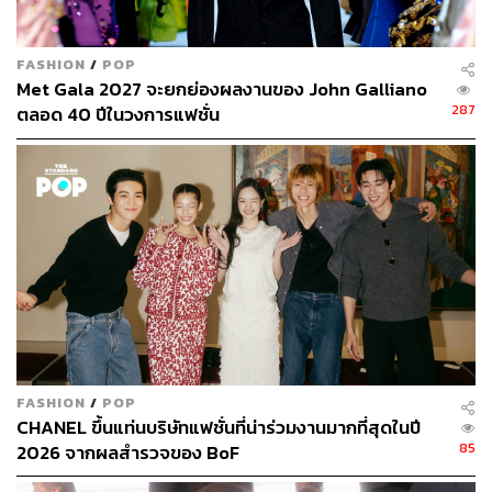
3. SK-ll Pitera Originals Set (11,390 บาท)
สาวกของ SK-ll น่าจะเห็นดีไซน์ใหม่ล่าสุดกันบ้างแล้ว
ลวดลายที่เห็นบนขวดเอสเซนส์เป็นฝีมือของศิลปิน
คาราน
FASHION
/
POP
ซิงห์
ที่ได้รับการยอมรับอย่างกว้างขวางในผลงานสไตล์ป๊อ
Met Gala 2027 จะยกย่องผลงานของ John Galliano
ปอาร์ต ยิ่งเมื่อมาอยู่บนขวดของ SK-ll ยิ่งกลายเป็นการเปลี่ยน
287
ตลอด 40 ปีในวงการแฟชั่น
ลุคครั้งสำคัญ ที่ทำให้แบรนด์ดูเด็กลงและมีความสนุกสนาน
เข้าถึงคนรุ่นใหม่ได้มากขึ้น สำหรับเซตนี้แนะนำเลยว่าคุ้มค่า
เพราะนอกจากเอสเซนส์และโลชั่นแล้ว สิ่งที่แถมมาในเซตคือ
Facial Treatment Clear Lotion กับแผ่นมาสก์หน้า ซึ่งเป็น
Talk of the Town ว่าใช้ดี เพิ่มให้อีก 2 ชิ้น
FASHION
/
POP
CHANEL ขึ้นแท่นบริษัทแฟชั่นที่น่าร่วมงานมากที่สุดในปี
85
2026 จากผลสำรวจของ BoF