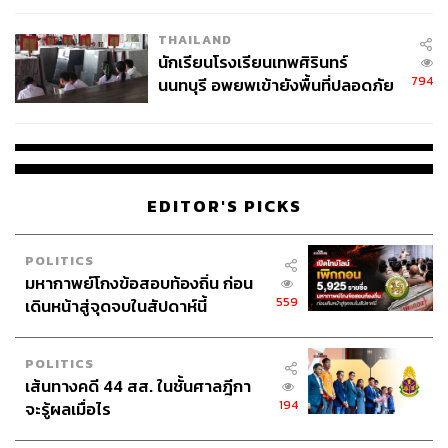
เวลล์ฯ’ ฟ้อง ‘โทน บางแค’ ผิดนัด
THAILAND
จ่ายหนี้-แอบระบุแบรนด์
นักเรียนโรงเรียนเทพศิรินทร์
794
นนทบุรี อพยพเข้ายังพื้นที่ปลอดภัย
ชั่วคราว หลังเหตุใช้อาวุธปืนภายใน
โรงเรียนคลี่คลาย
EDITOR'S PICKS
POLITICS
6.
Dior Diorific Lipstick (1,550 บาท) และ Dior Blush
มหากาพย์โกงข้อสอบท้องถิ่น ก่อน
#001 (2,000 บาท)
559
เดินหน้าสู่จุดจบในสัปดาห์นี้
คอลเล็กชันรับฮอลิเดย์จาก Dior ปีนี้ว้าวมาก! มาในคอนเซปต์
แรงอธิษฐาน หรือ Midnight Wish ที่ให้สัญญากับสาวๆ ผ่าน
POLITICS
สีสันและดีไซน์อันหรูหรา เพื่อจะบอกว่าคริสต์มาสปีนี้จะต้อง
เส้นทางคดี 44 สส. ในชั้นศาลฎีกา
ระยิบระยับไปด้วยความสุข ทั้งจากสีสันของเนื้อสัมผัส ไม่ว่า
194
จะรู้ผลเมื่อไร
จะเป็นบลัชออนประกายสว่างเหมือนละอองดาว หรือลิปสติก