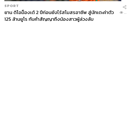
SPORT
ยาน ดิโอม็องเด้ 2 ปีก่อนยังไร้สโมสรอาชีพ สู่นักเตะค่าตัว
...
125 ล้านยูโร กับคำสัญญาถึงน้องสาวผู้ล่วงลับ
News
Wealth
Pop
Podcast
Video
Now
10. Etude House Tiny Twinkle Color Eyes (920 บาท)
Opinion
Careers
Events
สำหรับนักเรียนนักศึกษาที่กำลังมองหาสีสันใหม่ๆ เพื่อใช้
Privacy
About
Contact
เฉลิมฉลองในโอกาสสำคัญ ทั้งวันเกิด วันรับปริญญา หรือใช้
Policy
แต่งหน้าเปลี่ยนลุคในช่วงเทศกาลแห่งความสุข พาเลตต์แต่ง
FOR
ADVERTISING
ตาวิ้งวับจากแบรนด์เกาหลีอย่าง Etude House คือสิ่งที่ตอบ
โจทย์ทั้งดีไซน์ คุณภาพ และราคาที่จับต้องได้ มาเป็นพาเลตต์
MEMBERSHIP
3 โทนคือ Rose Gold Ornament, Gold Bronze Ornament
และ Silver Crystal Ornament แต่ละพาเลตต์จะรวม 9 เฉดสี