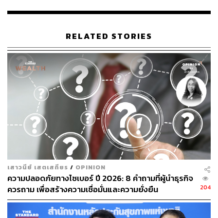
‘สมบูรณ์’ เพื่อรับมือกับภัยคุกคามด้านความปลอดภัยทาง
ไซเบอร์สมัยใหม่
RELATED STORIES
แผนผังเทียบความพร้อมด้านไซเบอร์ซิเคียวริตี้จากผลสำรวจ
‘Cybersecurity Readiness Index’ ของ Cisco
แม้องค์กรในประเทศไทยจะมีเพียง 27% ที่มีความพร้อมใน
ระดับ ‘สมบูรณ์’ (เส้นสีเขียว) แต่ต้องถือว่าเราทำได้ดีกว่าค่า
เฉลี่ยโดยรวมของโลกที่ 15% และมีองค์กรในไทยน้อยกว่า
เสาวนีย์ เสตเสถียร
/
OPINION
ครึ่งที่มีความพร้อมต่ำกว่ามาตรฐาน (39%) ในขณะที่ทั่วโลก
ความปลอดภัยทางไซเบอร์ ปี 2026: 8 คำถามที่ผู้นำธุรกิจ
ยังต่ำกว่ามาตรฐานถึง 55% ซึ่งถือเป็นสัญญาณที่ดีของความ
204
ควรถาม เพื่อสร้างความเชื่อมั่นและความยั่งยืน
ตื่นตัวในเรื่องนี้