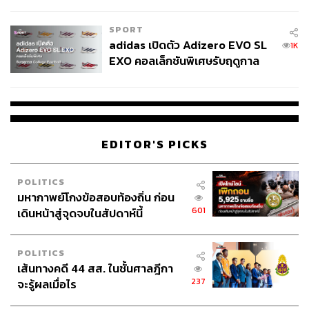
COUTURE กลางสายฝน
สำหรับระบบรักษาความปลอดภัยของ Cisco จึงคำนึงถึง 3 แง่
มุมที่สำคัญ ดังนี้
SPORT
adidas เปิดตัว Adizero EVO SL
1K
ทำให้การจัดการนโยบายด้านความปลอดภัยง่ายขึ้น
EXO คอลเล็กชันพิเศษรับฤดูกาล
ทำให้การป้องกันภัยคุกคามมีประสิทธิภาพและรวดเร็ว
College Football
มากขึ้น
ทำให้การคุ้มครองการใช้โมเดลภาษาขนาดใหญ่มี
ความปลอดภัย
EDITOR'S PICKS
ความเร่งด่วนในการพัฒนาความปลอดภัยทางไซเบอร์เป็นสิ่ง
ที่ทุกคนไม่สามารถมองข้ามได้อีกแล้ว โดยเฉพาะกับองค์กร
POLITICS
ที่ผลสำรวจของ Cisco ชี้ว่าความเสียหายอย่างต่ำอยู่ที่ 5 แสน
มหากาพย์โกงข้อสอบท้องถิ่น ก่อน
601
ดอลลาร์ แต่มูลค่านี้ยังไม่รวมความเสียหายด้านชื่อเสียงใน
เดินหน้าสู่จุดจบในสัปดาห์นี้
สายตาของลูกค้าที่สามารถส่งผลลบกับธุรกิจได้ในระยะยาว
ดังนั้นยุคของความใจเย็นในการลงทุนความปลอดภัยไซเบอร์
POLITICS
ได้ผ่านไปแล้ว เพราะองค์กรจะต้องเจอกับความท้าทายใน
เส้นทางคดี 44 สส. ในชั้นศาลฎีกา
โลกดิจิทัลมากขึ้นนับจากนี้
237
จะรู้ผลเมื่อไร