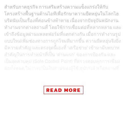
สำหรับภาคธุรกิจ การเสริมสร้างความแข็งแกร่งให้กับ
โครงสร้างพื้นฐานด้านไอทีเพื่อรักษาความยืดหยุ่นในโลกไฮ
บริดนับเป็นเรื่องที่ค่อนข้างท้าทาย เนื่องจากปัจจุบันพนักงาน
ทำงานจากต่างสถานที่ โดยใช้การเชื่อมต่อที่หลากหลาย และ
เข้าถึงข้อมูลผ่านแพลตฟอร์มที่แตกต่างกัน เมื่อการทำงานรูป
แบบใหม่เพิ่มช่องทางการถูกโจมตีมากขึ้น ความยืดหยุ่นจึงยิ่ง
มีความสำคัญ และตรงจุดนี้เองที่ ‘เครือข่าย’ เข้ามามีบทบาท
สำคัญในการทำหน้าที่เป็น ‘ด่านแรก’ ของการป้องกัน และ
เป็นจุดควบคุม (Sole Control Point) ที่ตรวจสอบทุกการเชื่อม
ต่อทั้งหมด ไม่ว่าจะเป็นในส่วนของผู้ใช้ อุปกรณ์ หรือสถานที่
น้อยกว่า 1 ใน 3 ขององค์กรไทยมีความพร้อมด้าน
READ MORE
ไซเบอร์แบบ ‘สมบูรณ์’
วีระ อารีรัตนศักดิ์ กรรมการผู้จัดการ ซิสโก้ ประเทศไทยและ
เมียนมา กล่าวว่า การโยกย้ายไปสู่ระบบคลาวด์คือส่วนหนึ่ง
ของการทำงานปัจจุบันที่ไม่ใช่ทางเลือกอีกต่อไป แต่เป็นสิ่งที่
ทุกองค์กรจำเป็นต้องใช้