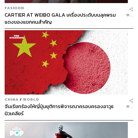
FASHION
CARTIER AT WEIBO GALA เครื่องประดับบนลุคพรม
...
แดงของแขกคนสำคัญ
CHINA
/
WORLD
จีนเรียกร้องให้ญี่ปุ่นยุติการพิจารณาครอบครองอาวุธ
...
นิวเคลียร์