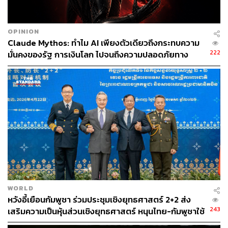
ทางด้าน ดร.กิตติ โฆษะวิสุทธิ์ ผู้จัดการบริหารความมั่นคง
ปลอดภัยด้านสารสนเทศและความปลอดภัยไซเบอร์ ธนาคาร
OPINION
Claude Mythos: ทำไม AI เพียงตัวเดียวถึงกระทบความ
กรุงเทพ จำกัด (มหาชน) กล่าวว่า สาเหตุที่องค์กรจำนวนไม่
222
มั่นคงของรัฐ การเงินโลก ไปจนถึงความปลอดภัยทาง
มากมีความพร้อมในระดับ ‘สมบูรณ์’ มาจากการขาดแคลน
ธุรกิจ
ความรู้ความเข้าใจ และอีกประเด็นที่น่าสนใจคือการที่
ประเทศไทยยังไม่ถูกหมายเป้าเป็นจุดโจมตีหลัก ซึ่งอาจจะ
สามารถมองในแง่ดีได้ แต่ในขณะเดียวกันก็สามารถเป็น
เหตุผลที่ทำให้เราไม่มีแรงจูงใจเพียงพอและย่ำอยู่กับที่ นี่จึง
เป็นเหตุผลหลักว่าทำไมทั้งเอกชนและรัฐจำเป็นต้องยกระดับ
ความรู้ให้กับผู้คน
WORLD
หวังอี้เยือนกัมพูชา ร่วมประชุมเชิงยุทธศาสตร์ 2+2 ส่ง
243
เสริมความเป็นหุ้นส่วนเชิงยุทธศาสตร์ หนุนไทย-กัมพูชาใช้
กลไกทวิภาคีสร้างความไว้วางใจ