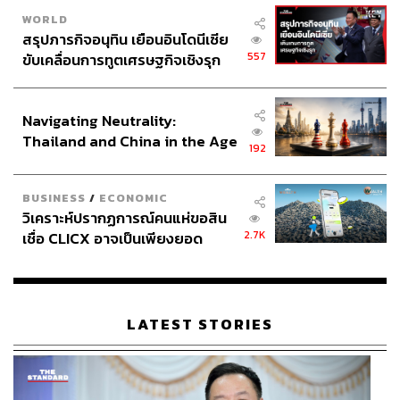
สามารถติดตาม THE STANDARD WEALTH
WORLD
สรุปภารกิจอนุทิน เยือนอินโดนีเซีย
ผ่านแอปพลิเคชันต่างๆ ที่คุณสะดวกหรือใช้งานอยู่แล้วได้เลย
557
ขับเคลื่อนการทูตเศรษฐกิจเชิงรุก
ประกาศหุ้นส่วนยุทธศาสตร์ไทย –
อินโดนีเซีย
Navigating Neutrality:
Thailand and China in the Age
192
TAGS:
Cisco
กิตติ โฆษะวิสุทธิ์
Secure Networking
of a New Global Order
วีระ อารีรัตนศักดิ์
Cybersecurity
BUSINESS
/
ECONOMIC
วิเคราะห์ปรากฏการณ์คนแห่ขอสิน
2.7K
เชื่อ CLICX อาจเป็นเพียงยอด
ภูเขาน้ำแข็ง ของปัญหาหนี้ครัว
เรือนไทยที่ถูกซุกไว้
LATEST STORIES
151
ABOUT THE AUTHOR