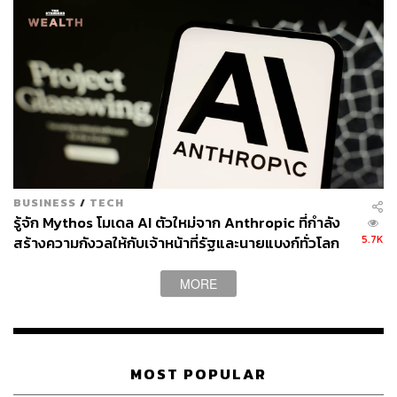
ดร.กิตติ โฆษะวิสุทธิ์ ผู้จัดการบริหารความมั่นคงปลอดภัย
ด้านสารสนเทศและความปลอดภัยไซเบอร์ ธนาคารกรุงเทพ
จำกัด (มหาชน)
BUSINESS
/
TECH
นิยามใหม่ของ ‘ระบบเครือข่าย’ ที่ปลอดภัยในโลกไฮ
รู้จัก Mythos โมเดล AI ตัวใหม่จาก Anthropic ที่กำลัง
บริด
5.7K
สร้างความกังวลให้กับเจ้าหน้าที่รัฐและนายแบงก์ทั่วโลก
วานนี้ (24 ตุลาคม) Cisco ได้เปิดตัว Secure Networking ใน
MORE
ไทย ซึ่งเป็นระบบเครือข่ายที่มุ่งเน้นการรักษาความปลอดภัย
โดยเชื่อมโยงกับคลาวด์เน็ตเวิร์ก และคลาวด์ซีเคียวริตี้ของ
Cisco (Cisco Networking Cloud & Cisco Security Cloud)
เป็นนวัตกรรมที่ผสานรวมความสามารถขั้นสูงของระบบ
MOST POPULAR
เครือข่ายและระบบรักษาความปลอดภัยทางไซเบอร์ บน