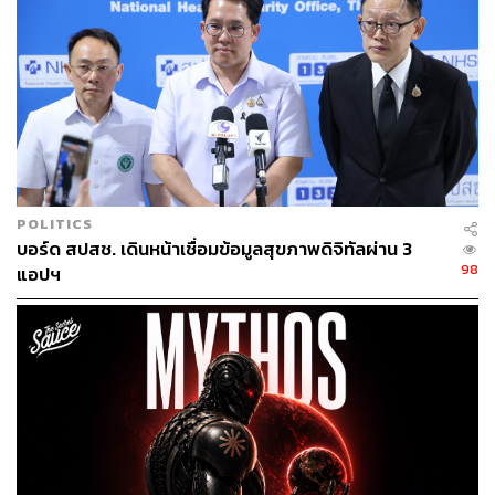
อย่างไรก็ตาม ความพร้อมในระดับ ‘สมบูรณ์’ มิได้
หมายความว่าองค์กรจะไม่มีความเสี่ยง เพราะ 89% ของผู้
ตอบแบบสอบถามในไทยคาดว่า เหตุการณ์ด้านความ
ปลอดภัยทางไซเบอร์จะทำให้ธุรกิจของพวกเขาหยุดชะงักใน
12-24 เดือนข้างหน้า
หากปราศจากการเตรียมพร้อมที่ดีก็สามารถนำไปสู่ความเสีย
หายมูลค่าสูงได้ โดย 66% ของผู้ตอบแบบสอบถามกล่าวว่า
พวกเขาประสบเหตุการณ์ด้านความปลอดภัยทางไซเบอร์ใน
POLITICS
ช่วง 12 เดือนที่ผ่านมา และองค์กรครึ่งหนึ่งที่ได้รับผลกระทบ
บอร์ด สปสช. เดินหน้าเชื่อมข้อมูลสุขภาพดิจิทัลผ่าน 3
98
ต้องแบกรับความเสียหายมูลค่าอย่างน้อย 5 แสนดอลลาร์
แอปฯ
ทั้งนี้ทั้งนั้น วีระเน้นย้ำว่า ความปลอดภัยไซเบอร์ยุคนี้ต้องมา
จากองค์ประกอบ 3 ส่วนที่ทำงานร่วมกันคือ ‘คน กระบวนการ
ทำงาน และเทคโนโลยี’ แต่สิ่งที่ควรให้ความสำคัญมากที่สุด
ในบรรดา 3 ปัจจัยนี้คือเรื่องของคน ที่จำเป็นต้องมีความรู้
ความเข้าใจที่ดี เพราะต่อให้ระบบจะล้ำสมัยแค่ไหน แต่ถ้า
ความเสียหายก็สามารถเกิดขึ้นได้อยู่ดีถ้าบุคลากรไม่มีความรู้
ที่เพียงพอ