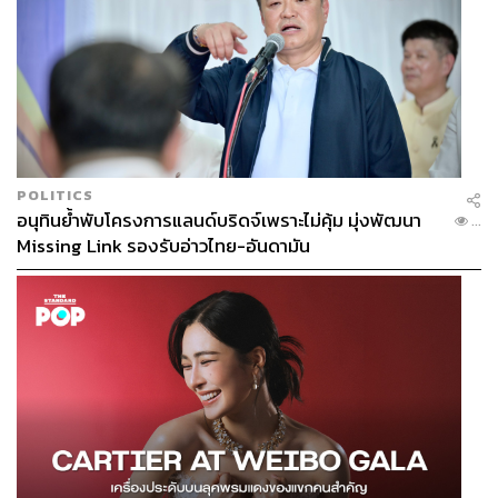
สรสิช ลีลานุกิจ
Content Creator THE STANDARD WEALTH
ผู้สนใจในการเขียนเกี่ยวกับเศรษฐกิจและการ
ลงทุนต่างประเทศ, ชื่นชอบการถ่ายทอดข้อมูล
และเรียนรู้สิ่งใหม่
POLITICS
อนุทินย้ำพับโครงการแลนด์บริดจ์เพราะไม่คุ้ม มุ่งพัฒนา
...
Missing Link รองรับอ่าวไทย-อันดามัน