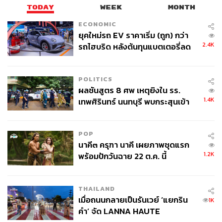
แนวคิด Zero Trust พร้อมความสามารถในการตรวจสอบและ
TODAY
WEEK
MONTH
วิเคราะห์ และการบังคับใช้นโยบายเพื่อคุ้มครองทุกการเชื่อม
ต่อโดยไม่คำนึงถึงตำแหน่งที่ตั้ง เพื่อให้องค์กรธุรกิจต่างๆ
ECONOMIC
ยุคใหม่รถ EV ราคาเริ่ม (ถูก) กว่า
เชื่อมต่อกันได้อย่างราบรื่น ปลอดภัย และพร้อมรับมือกับ
2.4K
รถไฮบริด หลังต้นทุนแบตเตอรี่ลด
ความเสี่ยงทางไซเบอร์ในโลกไฮบริดได้
ลง - จีนแห่บุกตลาดเกิดใหม่
นอกจากนี้ เทคโนโลยี AI ที่เป็นสิ่งที่ Cisco มุ่งมั่นเพื่อมอบ
POLITICS
โซลูชันไซเบอร์ซีเคียวริตี้ที่มีประสิทธิภาพสูงสุด โดย จวน
ผลชันสูตร 8 ศพ เหตุยิงใน รร.
ฮวด คู (Juan Huat Koo) ผู้อำนวยการฝ่ายไซเบอร์ซีเคียวริตี้ ซิ
1.4K
เทพศิรินทร์ นนทบุรี พบกระสุนเข้า
สโก้ ภูมิภาคอาเซียน กล่าวว่า การปรับใช้กลยุทธ์ AI สำหรับ
จุดสำคัญ ‘ศีรษะ-หน้าอก’ ครูถูกยิง
ระบบรักษาความปลอดภัย รวมถึงการปกป้องระบบ AI ให้
4 นัด จากระยะไกล
รอดพ้นจากภัยคุกคาม จะเป็นปัจจัยสำคัญที่ช่วยให้ธุรกิจต่างๆ
POP
สามารถขับเคลื่อนในระดับแมชชีน ไม่ใช่ในระดับมนุษย์
นาคี๓ ครุฑา นาคี เผยภาพชุดแรก
1.2K
พร้อมทั้งเพิ่มขีดความสามารถและโอกาสในการสร้างสรรค์
พร้อมปักวันฉาย 22 ต.ค. นี้
นวัตกรรมต่างๆ
THAILAND
อย่างไรก็ตาม ความกังวลที่เกี่ยวกับ AI ในเรื่องของความเป็น
เมื่อถนนกลายเป็นรันเวย์ ‘แยกริน
1K
ส่วนตัวของข้อมูล ความปลอดภัย การเก็บรักษาความลับ
คำ’ จัด LANNA HAUTE
สิทธิ์ในทรัพย์สินทางปัญญา และ Bias ต่างๆ ดังนั้นกลยุทธ์ AI