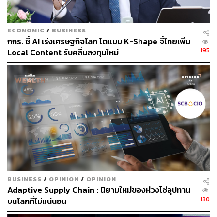
ECONOMIC
/
BUSINESS
กกร. ชี้ AI เร่งเศรษฐกิจโลก โตแบบ K-Shape จี้ไทยเพิ่ม
195
Local Content รับคลื่นลงทุนใหม่
75
ABOUT THE AUTHOR
ดำรงเกียรติ มาลา
Content Creator THE STANDARD WEALTH
BUSINESS
/
OPINION
/
OPINION
Adaptive Supply Chain : นิยามใหม่ของห่วงโซ่อุปทาน
130
บนโลกที่ไม่แน่นอน