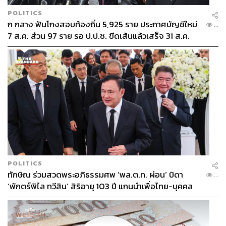
POLITICS
ก กลาง ฟันโกงสอบท้องถิ่น 5,925 ราย ประกาศบัญชีใหม่
...
7 ส.ค. ส่วน 97 ราย รอ ป.ป.ช. ขีดเส้นแล้วเสร็จ 31 ส.ค.
POLITICS
ทักษิณ ร่วมสวดพระอภิธรรมศพ ‘พล.ต.ท. ผ่อน’ บิดา
...
‘พักตร์พิไล ทวีสิน’ สิริอายุ 103 ปี แกนนำเพื่อไทย-บุคคล
หลากวงการร่วมอาลัย