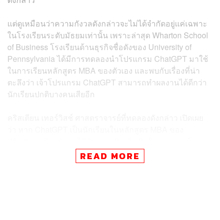
แต่ดูเหมือนว่าความกังวลดังกล่าวจะไม่ได้จำกัดอยู่แค่เฉพาะ
ในโรงเรียนระดับมัธยมเท่านั้น เพราะล่าสุด
Wharton School
of Business โรงเรียนด้านธุรกิจชื่อดังของ University of
Pennsylvania ได้มีการทดลองนำโปรแกรม ChatGPT มาใช้
ในการเรียนหลักสูตร MBA ของตัวเอง และพบกับเรื่องที่น่า
ตะลึงว่า เจ้าโปรแกรม ChatGPT สามารถทำผลงานได้ดีกว่า
นักเรียนปกติบางคนเสียอีก
คริสเตียน เทอร์วิสช์ ศาสตราจารย์ที่ทดลองดังกล่าว เปิดเผย
ว่า หาก ChatGPT เป็นนักเรียนในหลักสูตร MBA ของ
Wharton จริงๆ มันจะได้รับเกรด B หรือ B- ในการสอบ โดย
มันสามารถจัดการการดำเนินงานขั้นพื้นฐานและวิเคราะห์
READ MORE
คำถามที่มาจากกรณีศึกษาต่างๆ ได้อย่างน่าทึ่ง แต่ยังมีข้อ
บกพร่องในการวิเคราะห์คำถามขั้นสูงอยู่เช่นกัน
“ChatGPT ทำได้ดีในการจัดเตรียมเอกสารทางกฎหมาย หาก
มันได้รับการพัฒนาต่อ ก็มีความเป็นไปได้ที่เวอร์ชันต่อๆ ไป