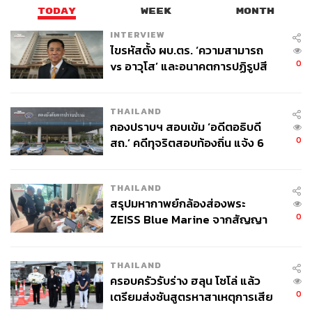
TODAY
WEEK
MONTH
INTERVIEW
ไขรหัสตั้ง ผบ.ตร. ‘ความสามารถ
0
vs อาวุโส’ และอนาคตการปฏิรูปสี
กากี กับ พล.ต.อ. เอก อังสนานนท์
THAILAND
กองปราบฯ สอบเข้ม ‘อดีตอธิบดี
0
สถ.’ คดีทุจริตสอบท้องถิ่น แจ้ง 6
ข้อหาหนัก จ่อชง ป.ป.ช. 12 ส.ค. นี้
THAILAND
สรุปมหากาพย์กล้องส่องพระ
0
ZEISS Blue Marine จากสัญญา
ผลิต 8.3 ล้าน สู่ข้อพิพาท ‘มา
เวลล์ฯ’ ฟ้อง ‘โทน บางแค’ ผิดนัด
THAILAND
จ่ายหนี้-แอบระบุแบรนด์
ครอบครัวรับร่าง ฮลุน โซโล่ แล้ว
0
เตรียมส่งชันสูตรหาสาเหตุการเสีย