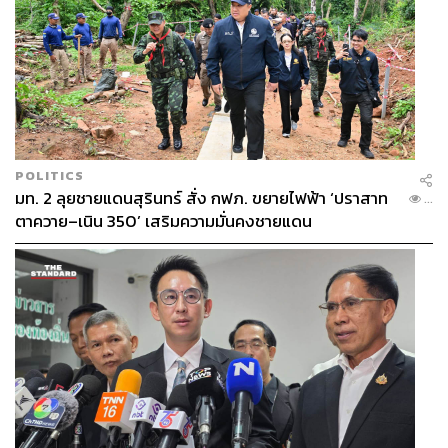
POLITICS
มท. 2 ลุยชายแดนสุรินทร์ สั่ง กฟภ. ขยายไฟฟ้า ‘ปราสาท
...
ตาควาย–เนิน 350’ เสริมความมั่นคงชายแดน