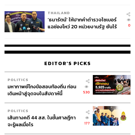
ชีวิต
THAILAND
‘ธนารัตน์’ ให้ปากคำตำรวจไซเบอร์
0
แฉช่องโหว่ 20 หน่วยงานรัฐ ยันไร้
นัยทางการเมือง
EDITOR'S PICKS
POLITICS
มหากาพย์โกงข้อสอบท้องถิ่น ก่อน
530
เดินหน้าสู่จุดจบในสัปดาห์นี้
POLITICS
เส้นทางคดี 44 สส. ในชั้นศาลฎีกา
177
จะรู้ผลเมื่อไร