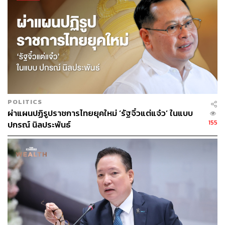
อ้างอิง:
https://www.ft.com/content/7229ba86-142a-49f6-982
1-f55c07536b7c?mibextid=Zxz2cZ&fbclid=IwAR2pD
g25VTFSTbRwgwUFmqE-3Nbg-8TsadSHJngLrF0
GneCGtVgLZ29ICIc
POLITICS
ผ่าแผนปฏิรูปราชการไทยยุคใหม่ ‘รัฐจิ๋วแต่แจ๋ว’ ในแบบ
สามารถติดตาม THE STANDARD WEALTH
155
ปกรณ์ นิลประพันธ์
ผ่านแอปพลิเคชันต่างๆ ที่คุณสะดวกหรือใช้งานอยู่แล้วได้เลย
TAGS:
ปัญญาประดิษฐ์ (Artificial intelligence - AI)
University of Michigan
ธุรกิจการศึกษา
ChatGPT
University of Pennsylvania