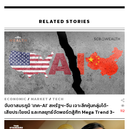
เพื่อวิเคราะห์ผลกระทบของ ChatGPT และเครื่องมืออื่นๆ ที่
คล้ายคลึงกัน พวกเขาทราบดีว่ามีนักเรียนบางคนกำลังใช้
งานอยู่ โดยคาดว่ามหาวิทยาลัยจะมีการกำหนดนโยบายเกี่ยว
RELATED STORIES
กับการใช้งาน AI อัจฉริยะออกมาในไม่ช้า
เวโลโซกล่าวว่า เพื่อหลีกเลี่ยงไม่ให้นักศึกษามีการนำ AI มา
ช่วยทำงานมากเกินไป มหาวิทยาลัยอาจพิจารณาปรับเปลี่ยน
รูปแบบการเรียน เช่น ให้กลับไปเขียนเรียงความด้วยลายมือ
หรือเพิ่มการอภิปรายและถกเถียงในห้องเรียนให้มากขึ้น
ข่าวที่เกี่ยวข้อง:
รู้จัก ‘ChatGPT’ แชตบอตโด่งดังสุดอัจฉริยะ ที่กำลังเขย่
าโลก ‘AI’ และอาจจุดชนวน Tech Disruption อีกครั้ง
โลกสะเทือนหรือไม่? การมาของ ‘ChatGPT’ จะ Disru
ECONOMIC
/
MARKET
/
TECH
จับตาสมรภูมิ ‘เทค-AI’ สหรัฐฯ-จีน เจาะลึกหุ้นกลุ่มได้-
pt วงการใดบ้าง
112
เสียประโยชน์ และกลยุทธ์จัดพอร์ตสู้ศึก Mega Trend 3-
ChatGPT ปลุกยักษ์! Google ตั้งทีมพิเศษเร่งพัฒนาเทค
5 ปีข้างหน้า
โนโลยี สู้ศึกกับ OpenAI หวังชิงเค้กคืน