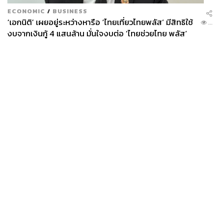
ECONOMIC
/
BUSINESS
‘เอกนิติ’ เผยอยู่ระหว่างหารือ ‘ไทยเที่ยวไทยพลัส’ มีสิทธิใช้
...
งบจากเงินกู้ 4 แสนล้าน มั่นใจงบต่อ ‘ไทยช่วยไทย พลัส’
เฟส 2 มีเพียงพอ
News
Wealth
Pop
Podcast
Video
Now
Opinion
Careers
Events
Privacy
About
Contact
Policy
FOR
ADVERTISING
MEMBERSHIP