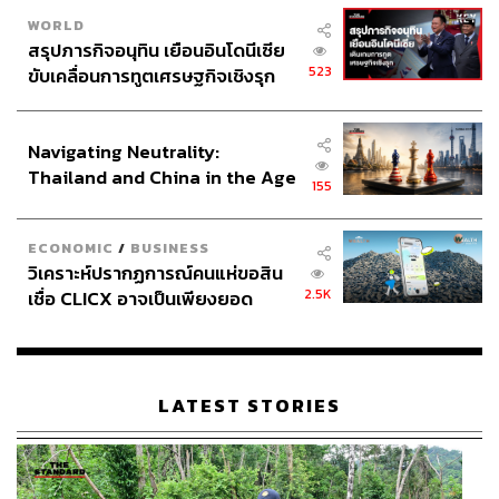
WORLD
สรุปภารกิจอนุทิน เยือนอินโดนีเซีย
523
ขับเคลื่อนการทูตเศรษฐกิจเชิงรุก
ประกาศหุ้นส่วนยุทธศาสตร์ไทย –
อินโดนีเซีย
Navigating Neutrality:
Thailand and China in the Age
155
of a New Global Order
ECONOMIC
/
BUSINESS
วิเคราะห์ปรากฏการณ์คนแห่ขอสิน
2.5K
เชื่อ CLICX อาจเป็นเพียงยอด
ภูเขาน้ำแข็ง ของปัญหาหนี้ครัว
เรือนไทยที่ถูกซุกไว้
LATEST STORIES