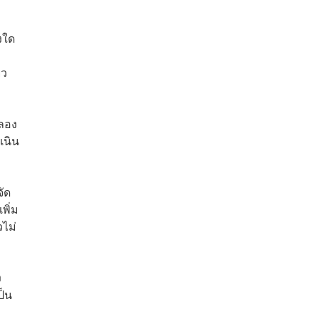
งใด
ยว
คลอง
เนิน
จัด
พิ่ม
วไม่
ง
ป็น