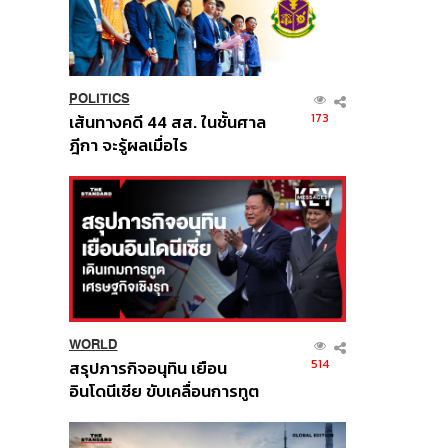
POLITICS
173
เส้นทางคดี 44 สส. ในชั้นศาล
ฎีกา จะรู้ผลเมื่อไร
WORLD
514
สรุปภารกิจอนุทิน เยือน
อินโดนีเซีย ขับเคลื่อนการทูต
เศรษฐกิจเชิงรุก ประกาศหุ้น
ส่วนยุทธศาสตร์ไทย –