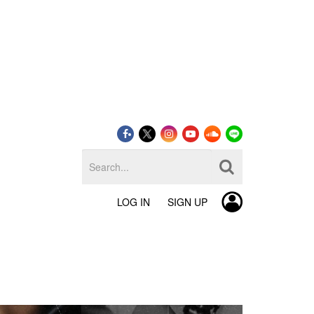
LOG IN
SIGN UP