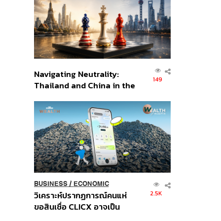
อินโดนีเซีย
Navigating Neutrality:
149
Thailand and China in the
Age of a New Global
Order
BUSINESS
/
ECONOMIC
2.5K
วิเคราะห์ปรากฏการณ์คนแห่
ขอสินเชื่อ CLICX อาจเป็น
เพียงยอดภูเขาน้ำแข็ง ของ