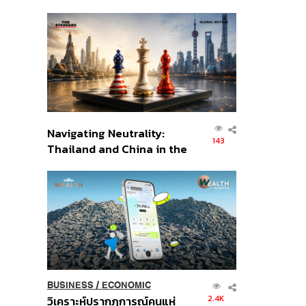
เศรษฐกิจเชิงรุก ประกาศหุ้น
ส่วนยุทธศาสตร์ไทย –
อินโดนีเซีย
Navigating Neutrality:
143
Thailand and China in the
Age of a New Global
Order
BUSINESS
/
ECONOMIC
2.4K
วิเคราะห์ปรากฏการณ์คนแห่