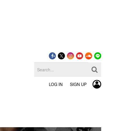
LOG IN
SIGN UP