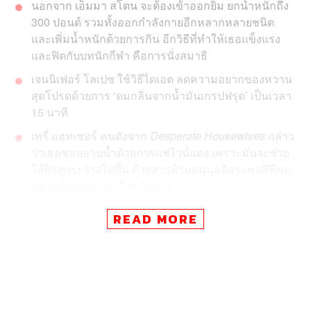
นอกจาก เอ็มมา สโตน จะต้องเข้าออกยิม ยกน้ำหนักถึง
300
ปอนด์
รวมทั้งออกกำลังกายอีกหลากหลายชนิด
และเพิ่มน้ำหนักด้วยการกิน อีกวิธีที่ทำให้เธอแข็งแรง
และฟิตกับบทนักกีฬา คือการนั่งสมาธิ
เจนนิเฟอร์ โลเปซ ใช้วิธีไดเอต ลดความอยากของหวาน
สุดโปรดด้วยการ ‘ดมกลิ่นจากน้ำมันเกรปฟรุต’ เป็นเวลา
15 นาที
เทรี่ แฮทเชอร์
คน
ดังจาก
Desperate Housewives
กล่าว
ว่าเธอชอบอาบน้ำด้วยการแช่ไวน์แดง เพราะมันจะช่วย
ให้ผิวดูกระจ่างใสขึ้น ด้วยสารต้านอนุมูลอิส
ระ
พอลีฟีนอ
ลส์
(p
olyphenols) ที่พบในองุ่น
READ MORE
ด้วยอาชีพที่ขายรูปร่างหน้าตาไปพร้อมๆ กับฝีมือ สิ่งนี้
ทำให้เหล่าคนดังจากฮอลลีวูดต้องมีวินัยในการดูแลร่างกาย
สุขภาพ ความงามของตัวเองให้พร้อมทำงานที่ต้องพบปะผู้คน
อยู่เสมอ แต่เบื้องหลังความสวยงามที่เราได้เห็นกัน เชื่อหรือ
ไม่ว่าเหล่าคนดังต่างมีเคล็ดลับส่วนตัวที่บางครั้งก็ดูแปลกๆ
แต่ได้ผลกับเจ้าตัวอย่างไม่น่าเชื่อ ว่าแล้วเราจึงขอยกตัวอย่าง