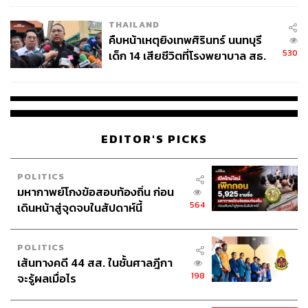
THAILAND
คืบหน้าเหตุยิงเทพศิรินทร์ นนทบุรี
530
เด็ก 14 เสียชีวิตที่โรงพยาบาล สธ.
ยืนยันครูเสียชีวิต 5 ราย เจ็บ 22
ราย
EDITOR'S PICKS
Photo: hypebeast.imgix.net
POLITICS
Karl Lagerfeld กับเคล็ดลับไดเดตด้วยอาหาร 3 อย่าง
มหากาพย์โกงข้อสอบท้องถิ่น ก่อน
ดีไซเนอร์ระดับโลกก็ต้องมีเคล็ดลับการไดเอตเช่นเดียวกัน
564
เดินหน้าสู่จุดจบในสัปดาห์นี้
แม้วิธีนี้จะดูโหด และประหลาด แต่เท่าที่เราเห็น คาร์ล ลาเก
อร์เฟลด์ ออกงาน มันก็ดูได้ผลอยู่ เพราะเขาไดเอตด้วยการกิ
นอาหารแค่ 3 อย่าง คือ โปรตีนเชกรสช็อกโกแลต, แอปเปิ้ล
POLITICS
ตุ๋น (steamed apple) และโค้กไดเอตหลายๆ กระป๋อง ด้วย
เส้นทางคดี 44 สส. ในชั้นศาลฎีกา
198
ความคิดที่ว่าเขาไม่ได้ไดเอตเพื่อตัวเอง แต่ไดเอตเพราะอยาก
จะรู้ผลเมื่อไร
ใส่เสื้อผ้าที่ดีไซน์โดย เอดี สลีมาน (Hedi Slimane) ได้สวยๆ