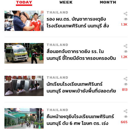
TODAY
WEEK
MONTH
THAILAND
รอง ผบ.ตร. บัญชาการเหตุยิง
1.3K
โรงเรียนเทพศิรินทร์ นนทบุรี สั่ง
ค้นหา 2 รอบยืนยันไร้คนติดค้าง พบ
Photo: remezcla.com
ศพปู่-ย่าที่บ้านพักผู้ก่อเหตุ
THAILAND
Jennifer Lopez กับการดมน้ำมันหอมระเหยเกรปฟรุต
สื่อนอกจับตากราดยิง รร. ใน
สิ่งสำคัญของเหล่านักแสดง คือการรักษารูปร่างให้ดูฟิต
1.2K
นนทบุรี ชี้ไทยมีอัตราครอบครองปืน
และเฟิร์มอยู่เสมอ แต่บางทีการออกกำลังกายอย่างเดียวก็อาจ
สูงในระดับต้นของภูมิภาค
จะไม่พอ ต้องลดอาหารหรือทานของหวานให้น้อยลงควบคู่
ไปด้วย ศิลปินสาว
เจนนิเฟอร์ โลเปซ
เลยต้องใช้วิธีไดเอต ลด
THAILAND
นักเรียนโรงเรียนเทพศิรินทร์
ความอยากของหวานสุดโปรดด้วยการ ‘ดมกลิ่นจากน้ำมัน
813
นนทบุรี อพยพเข้ายังพื้นที่ปลอดภัย
เกรปฟรุต’ เป็นเวลา 15 นาที เพราะแค่ได้กลิ่นก็อาจจะเลี่ยน
ชั่วคราว หลังเหตุใช้อาวุธปืนภายใน
จนไม่อยากอาหารใดๆ อีกต่อไปแล้ว
โรงเรียนคลี่คลาย
THAILAND
คืบหน้าเหตุยิงโรงเรียนเทพศิรินทร์
665
นนทบุรี ดับ 6 ศพ โฆษก ตร. เร่ง
สอบปมขโมยปืนปู่ก่อเหตุ