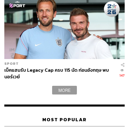
Christina Aguilera เลือกไดเอตด้วยการกินอาหาร 7 สี 7 วัน
ปกติการไดเอตอาจจะดูทรมานและใช้ระยะเวลายาวนาน
จนทำให้ใครหลายคนเบื่อได้ง่ายๆ แต่นักร้องสาว คริสตินา อา
กีเลรา
เลือกวิธีที่เธอได้มาจากหนังสือไดเอตของผู้เขียน
Mindy Weisel
ซึ่งเป็นวิธีที่ดูแปลกแต่ก็น่าสนุกในเวลาเดียวกัน
นั่นคือการเลือกกินอาหารสีตามวัน อย่างเช่นเริ่มด้วยการกิน
เฉพาะอาหารที่มีสีขาว ต่อด้วยอาหารที่มีสีแดง เขียว ส้ม ม่วง
และเหลือง และปิดท้ายวันอาทิตย์ด้วยการกินอาหารที่มีสีทุกสี
ที่กล่าวมา นี่คือวิธีที่มีชื่อเรียกว่า
The 7-Day Color Diet
จริงๆ
แล้วก็คล้ายๆ กับวิธีไดเอตของ มารายห์ แครีย์ ที่เลือกไดเอ
SPORT
เบ็คแฮมรับ Legacy Cap ครบ 115 นัด ก่อนอังกฤษ พบ
ตด้วยการกินเฉพาะอาหารสีม่วงเท่านั้น
147
นอร์เวย์
MORE
MOST POPULAR