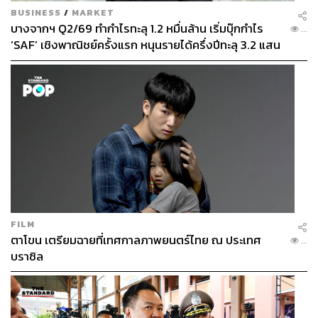
BUSINESS
/
MARKET
บางจากฯ Q2/69 ทำกำไรทะลุ 1.2 หมื่นล้าน เริ่มบุ๊กกำไร
...
‘SAF’ เชิงพาณิชย์ครั้งแรก หนุนรายได้ครึ่งปีทะลุ 3.2 แสน
ล้าน
Photo: www.kisax.com
Teri Hatcher
กับการอาบน้ำผสมไวน์แดง
ใครบ้างที่ไม่ชอบดื่มไวน์
? แต่
เทรี แฮทเชอร์
ไม่ไ
ด้แค่ชอบ
รสชาติของไวน์เท่านั้น แต่เธอยังเอาไวน์แดงมาผสมน้ำอาบ
ด้วย คนดังจาก
Desperate Housewives
กล่าวว่า เธอชอบ
อาบน้ำด้วยการแช่ไวน์แดง เพราะมันจะช่วยให้ผิวดูกระจ่าง
ใสขึ้น ด้วยสารต้านอนุมูลอิสระ
พอลีฟีนอลส์
(polyphenols) ที่
FILM
พบในองุ่น ข้อมูลจากหนังสือ
The Black Book of Hollywood
ตาโขน เตรียมฉายที่เทศกาลภาพยนตร์ไทย ณ ประเทศ
...
Beauty Secrets
โดย ซินดี้ เพิร์ลแมน (Cindy Pearlman) แล
ะ
บราซิล
คิม
ดักลาส
(Kym Douglas) ระบุไว้อย่างชัดเจนเลยว่า ให้เท
ไวน์แดง 1 แก้วลงไปในอ่างอาบน้ำที่มีน้ำอุ่นอยู่ จากนั้นก็เติม
กลีบดอกกุหลาบลงไปนิดหน่อย แล้วจึงลงไปแช่ราว 20 นาที
เทรียังพูดติดตลกว่าการอาบน้ำด้วยไวน์แดงน่ะดีไปหมด ติด