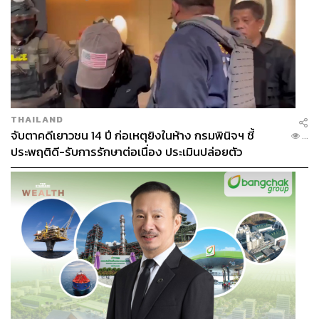
สุขภาพดีอยู่เสมอ เธอมีเคล็ดลับการรักษารูปร่างด้วยการ
เปลี่ยนกิจวัตรการออกกำลังกายให้หลากหลาย และไม่อด
อาหารเลย นิโคลเลือกที่จะกินอาหารทะเลทุกครั้งที่อยากกิน
ตั้งแต่ปลานิลไปจนถึงปลากระป๋อง และนอกจากสุขภาพ
ร่างกายที่ดีแล้ว เธอยังใส่ใจการดูแลสุขภาพจิตใจด้วย
เธอให้
สัมภาษณ์กับ Coveteur
ว่าเธอมักจะนั่งสมาธิอย่างสม่ำเสมอ
เป็นเวลา 20-30 นาทีต่อครั้ง และใช้แอปพลิเคชันนั่งสมาธิที่
THAILAND
จะช่วยจับเวลา และบอกด้วยว่ามีใครอีกที่นั่งสมาธิอยู่เช่น
จับตาคดีเยาวชน 14 ปี ก่อเหตุยิงในห้าง กรมพินิจฯ ชี้
...
เดียวกัน ณ เวลานั้น
ประพฤติดี-รับการรักษาต่อเนื่อง ประเมินปล่อยตัว