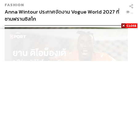
แปลกที่สุดที่เรารู้มาคือ ซานดร้า บูลล็อก นักแสดงสาวจาก
FASHION
ภาพยนตร์
Miss Congeniality
ใช้ครีมรักษาริดสีดวงทวารทา
Anna Wintour ประกาศจัดงาน Vogue World 2027 ที่
...
บริเวณถุงใต้ตา ครีม Hemorrhoid มีสาร Preparation H ซึ่ง
ซานฟรานซิสโก
ช่วยในการทำให้ผิวหนังหดตัวและดูเต่งตึงขึ้น สาวๆ จากเวที
ประกวดความงามเขาลองใช้สูตรนี้มาตั้งนานแล้ว แต่พอมี
ข่าวว่า ซานดร้า บูลล็อก ใช้เท่านั้นแหละ คนก็เริ่มหันมาลอง
ตามกันใหญ่ ส่วนใครจะลองใช้วิธีนี้ก็ต้องเช็กสารประกอบใน
ตัวยาให้ดีก่อน เพราะปัจจุบันมีการเปลี่ยนสูตรของยา
Hemorrhoid ให้สาร
Preparation H ไม่มีผลต่อการลบริ้วรอย
ได้เช่นเดิม และหากใช้ยาดังกล่าวซ้ำๆ ก็อาจจะทำให้ผิวสร้าง
การต่อต้านตัวยา ทำให้ไม่ได้ผลจากฤทธิ์ยาเช่นเดิม
SPORT
ยาน ดิโอม็องเด้ 2 ปีก่อนยังไร้สโมสรอาชีพ สู่นักเตะค่าตัว
...
125 ล้านยูโร กับคำสัญญาถึงน้องสาวผู้ล่วงลับ