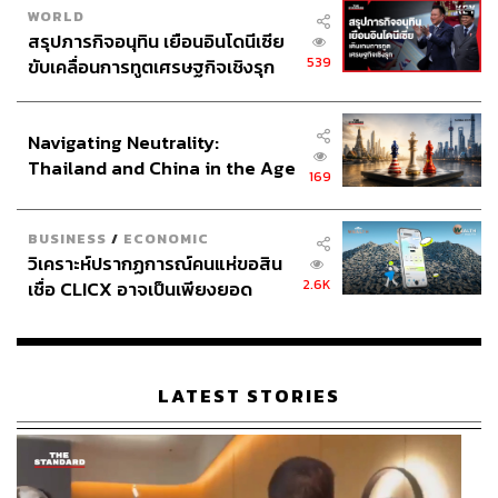
ต่างหาก
WORLD
สรุปภารกิจอนุทิน เยือนอินโดนีเซีย
539
ขับเคลื่อนการทูตเศรษฐกิจเชิงรุก
ประกาศหุ้นส่วนยุทธศาสตร์ไทย –
อินโดนีเซีย
Navigating Neutrality:
Thailand and China in the Age
169
of a New Global Order
BUSINESS
/
ECONOMIC
วิเคราะห์ปรากฏการณ์คนแห่ขอสิน
2.6K
เชื่อ CLICX อาจเป็นเพียงยอด
ภูเขาน้ำแข็ง ของปัญหาหนี้ครัว
เรือนไทยที่ถูกซุกไว้
LATEST STORIES
Photo: media1.hw-static.com
Nicole Kidman กับเมนูปลา และการนั่งสมาธิ
แม้จะเข้าสู่วัย 50 แล้ว แต่
นิโคล คิดแมน
ก็ยังดูสาว และ