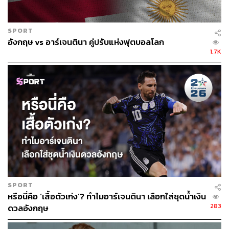
SPORT
อังกฤษ vs อาร์เจนตินา คู่ปรับแห่งฟุตบอลโลก
1.7K
SPORT
หรือนี่คือ ‘เสื้อตัวเก่ง’? ทำไมอาร์เจนตินา เลือกใส่ชุดน้ำเงิน
Photo: i.dailymail.co.uk
283
ดวลอังกฤษ