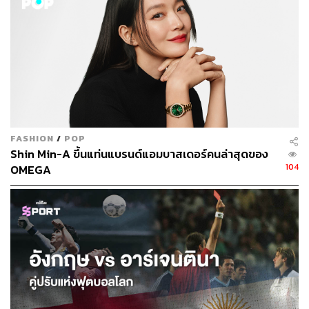
Photoา: pbs.twimg.com
Emma Stone กับการนั่งสมาธิให้ร่างกายแข็งแรง
FASHION
/
POP
ถือเป็นนักแสดงสาวที่นั่งสมาธิเป็นประจำอยู่แล้ว แต่ใน
Shin Min-A ขึ้นแท่นแบรนด์แอมบาสเดอร์คนล่าสุดของ
ภาพยนตร์เรื่องล่าสุดของเธอ
Battle of the Sexes
เอ็มมา
104
OMEGA
สโตน ต้องเข้ายิมเพื่อออกกำลังกายอย่างหนัก และเปลี่ยนตัว
เองให้เหมือนลุคของนักเทนนิสให้ได้มากที่สุด รู้หรือไม่ว่าน
อกจากเธอจะต้องเข้าออกยิม ยกน้ำหนักถึง 300 ปอนด์ รวม
ทั้งออกกำลังกายอีกหลากหลายชนิด และเพิ่มน้ำหนักด้วยการ
กิน อีกวิธีที่ทำให้เธอแข็งแรงและฟิตกับบทนักกีฬา คือการนั่ง
สมาธิ แม้ว่าน้อยคนจะมองว่าการนั่งสมาธิไม่เกี่ยวกับการ
เทรนร่างกาย แต่แท้จริงแล้วร่างกายและจิตใจนั้นเชื่อมโยง
ถึงกันโดยตรง และสำคัญพอๆ กับการออกกำลังของร่างกาย
เลยทีเดียว