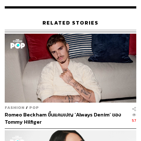
เบลค ไลฟ์ลีย์
ออกงาน เธอก็จะได้ลุคที่ดูแพง สูงสง่า และเราก็
อดไม่ได้ที่ต้องสังเกตผมบลอนด์สลวยของเธออยู่เสมอ
เบลค
เคยให้สัมภาษณ์กับเว็บไซต์ Byrdie
ว่าเธอมักดูแลผมด้วยของ
RELATED STORIES
กินอร่อยๆ แต่ไม่ใช่การเลือกอาหารที่มีวิตามินช่วยดูแล
เส้นผมนะ เพราะเบลคเลือกทาอาหารเหล่านั้นลงบนเส้นผม
ของเธอโดยตรงเลยต่างหาก
เบลคบอกว่าแม่ของเธอเคยสอนบิวตี้ทิปเจ๋งๆ เอาไว้ว่า ให้
เอามายองเนสทาลงบนช่วงปลายเส้นผม จากนั้นก็ไปอาบน้ำ
สระผมตามปกติ ตัวยาสระผมจะไม่ไหลไปโดนบริเวณปลาย
ผม เพราะมายองเนสได้เคลือบปลายเส้นผมเอาไว้ให้ดูนุ่มลื่น
เงางามอยู่เสมอ บอกสวัสดีปัญหาผมแห้งแตกปลายได้เลย
FASHION
/
POP
Romeo Beckham ขึ้นแคมเปญ ‘Always Denim’ ของ
57
Tommy Hilfiger