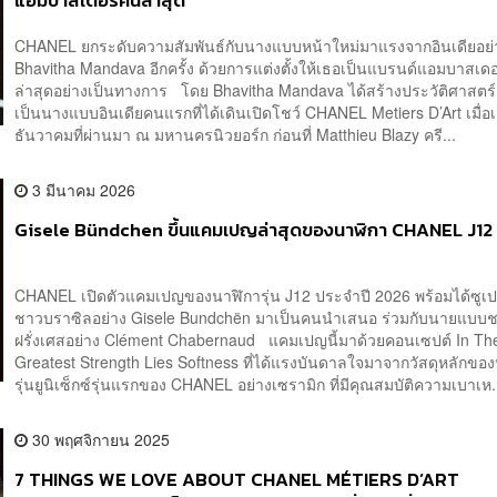
แอมบาสเดอร์คนล่าสุด
CHANEL ยกระดับความสัมพันธ์กับนางแบบหน้าใหม่มาแรงจากอินเดียอย่
Bhavitha Mandava อีกครั้ง ด้วยการแต่งตั้งให้เธอเป็นแบรนด์แอมบาสเด
ล่าสุดอย่างเป็นทางการ โดย Bhavitha Mandava ได้สร้างประวัติศาสตร
เป็นนางแบบอินเดียคนแรกที่ได้เดินเปิดโชว์ CHANEL Metiers D’Art เมื่อ
ธันวาคมที่ผ่านมา ณ มหานครนิวยอร์ก ก่อนที่ Matthieu Blazy ครี...
3 มีนาคม 2026
Gisele Bündchen ขึ้นแคมเปญล่าสุดของนาฬิกา CHANEL J12
CHANEL เปิดตัวแคมเปญของนาฬิการุ่น J12 ประจำปี 2026 พร้อมได้ซูเ
ชาวบราซิลอย่าง Gisele Bundchën มาเป็นคนนำเสนอ ร่วมกับนายแบบ
ฝรั่งเศสอย่าง Clément Chabernaud แคมเปญนี้มาด้วยคอนเซปต์ In Th
Greatest Strength Lies Softness ที่ได้แรงบันดาลใจมาจากวัสดุหลักขอ
รุ่นยูนิเซ็กซ์รุ่นแรกของ CHANEL อย่างเซรามิก ที่มีคุณสมบัติความเบาเห.
30 พฤศจิกายน 2025
7 THINGS WE LOVE ABOUT CHANEL MÉTIERS D’ART