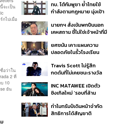
Métiers
ทบ. โต้กัมพูชา ย้ำไทยใช้
ครั้ง ตลอด 10 ปีที่ผ่านมา
ี้จะเป็น
กำลังตามกฎหมาย มุ่งเป้า
ic
หมายทางทหาร ชี้ความเสีย
์กไปเมื่อ
นายกฯ สั่งเข้มพกปืนนอก
หายไทยไม่อาจลบด้วย
เคหสถาน ชี้ไม่ใช่เจ้าหน้าที่มี
ข้อมูลบิดเบือน
โทษอุกฉกรรจ์ ปืนถูกขโมย
ยศชนัน เคาะแผนความ
ก่อเหตุ เจ้าของร่วมรับผิด
ปลอดภัยในรั้วโรงเรียน
90 วัน ส่งนักสุขภาพจิต
Travis Scott ไม่รู้สึก
ดูแล-คุมเข้มคัดกรองสิ่ง
ื่อว่าใน
กดดันที่ไม่เคยชนะรางวัล
ผิดกฎหมาย
ada 2 ที่
แกรมมี่ แม้มีชื่อเข้าชิงมา
อบ 10
INC MATAWEE เปิดตัว
แล้ว 10 ครั้ง
ose ยัน
ซิงเกิลใหม่ ‘รอบที่ล้าน
(Loop)’ ที่ได้ เน PERSES
ทำไมทรัมป์เดินหน้าจำกัด
มาแสดงในมิวสิกวิดีโอ
สิทธิการได้สัญชาติ
อเมริกันโดยกำเนิดอีกครั้ง
าม
แม้ศาลสูงสุดเคยตัดสิน
คัดค้าน