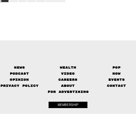
News
Wealth
Pop
Podcast
Video
Now
Opinion
Careers
Events
Privacy Policy
About
Contact
FOR ADVERTISING
MEMBERSHIP