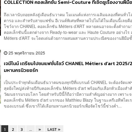
COLLECTION คอลเล็กชัน Semi-Couture ที่เชิดชูเรื่องงานฝีมื
ถึงเวลานับถอยหลังสู่เดือนธันวาคม โมเมนต์แห่งการเฉลิมฉลองที่คนทั่วโล
ตารอ และสำหรับสายแฟชั่น อีเวนต์พิเศษที่พลาดไปไม่ได้ในเดือนนี้เลยคือ
โชว์จาก CHANEL คอลเล็กชัน Métiers d’ART หลายคนอาจจะตั้งคำถามว
คอลเล็กชันนี้แตกต่างจาก Ready-to-wear และ Haute Couture อย่างไร 
Métiers d’ART จะโดดเด่นด้วยการผสมผสานความประณีตของงานฝีมือชั้น
25 พฤศจิกายน 2025
เจมีไนน์ เตรียมไปชมแฟชั่นโชว์ CHANEL Métiers d’art 2025/26
มหานครนิวยอร์ก
เป็นประจำทุกต้นเดือนธันวาคมของทุกปีที่แบรนด์ CHANEL จะต้องจัดแฟช
สุดยิ่งใหญ่ส่งท้ายปีกับคอลเล็กชัน Métiers d'art พร้อมกับเลือกหัวเมืองส
วัฒนธรรมรอบโลก โดยสำหรับปีนี้ก็ถือว่ามีความสำคัญอย่างมาก เพราะจ
คอลเล็กชัน Métiers d'art แรกของ Matthieu Blazy ในฐานะครีเอทีฟไดเร
ของแบรนด์ ซึ่งเขาก็ได้เลือกมหานครนิวยอร์กเพื่อจัดโชว์นี้ช่วงค่ำ...
1
2
3
...
»
LAST »