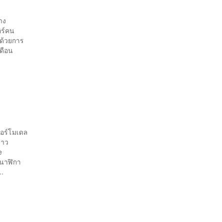
าง
อร์คน
์ด้วยการ
เดือน
ปอร์โมเดล
ชาว
e
งนาฬิกา
..