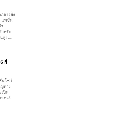
อ
กต่างตั้ง
 แฟชั่น
่า
สำหรับ
สูงเ...
 ที่
ั่นโชว์
ำคัญทาง
ะเป็น
กเตอร์