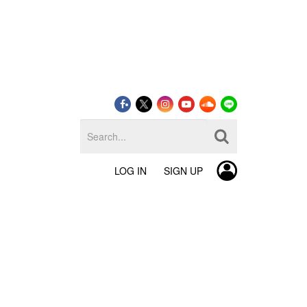
LOG IN
SIGN UP