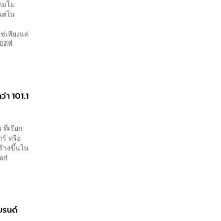
วามโม
แต่ใน
่เพียงแค่
ิที่
่า 101.1
ที่เรียก
ร์ หรือ
ร้างขึ้นใน
arl
บรนด์