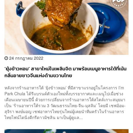
24 กรกฎาคม 2022
‘ยุ้งข้าวหอม’ สาขาใหม่ในเพลินจิต มาพร้อมเมนูอาหารใต้ที่เน้น
กลิ่นอายชาวจีนแห่งด้ามขวานไทย
หลังจากร้านอาหารใต้ ‘ยุ้งข้าวหอม’ ที่มีสาขาแรกอยู่ในโครงการ I’m
Park Chula ได้รีแบรนด์ตัวเองใหม่ทั้งบรรยากาศและเมนูไปเมื่อช่วง
เดือนเมษายนปีนี้ ด้วยการเปลี่ยนจากร้านอาหารใต้สไตล์เกาะสมุยมา
เป็น ‘ร้านอาหารใต้รวม 3 วัฒนธรรมไทย-จีน-มุสลิม’ โดยมี เชฟอ้อม-
สุจิรา พงษ์มอญ เชฟอาหารไทยรุ่นใหม่ผู้เคยนำทีมครัวในร้านอาหาร
ไทยไฟน์ไดนิ่งดีกรีดาวมิชลิน มาเป็นผู้ดูแล...