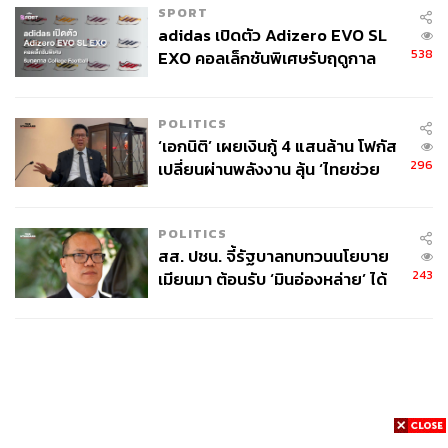
SPORT
adidas เปิดตัว Adizero EVO SL
538
EXO คอลเล็กชันพิเศษรับฤดูกาล
College Football
POLITICS
‘เอกนิติ’ เผยเงินกู้ 4 แสนล้าน โฟกัส
296
เปลี่ยนผ่านพลังงาน ลุ้น ‘ไทยช่วย
ไทยพลัส’ เฟส 2 รอประเมินความ
เหมาะสม
POLITICS
สส. ปชน. จี้รัฐบาลทบทวนนโยบาย
243
เมียนมา ต้อนรับ ‘มินอ่องหล่าย’ ได้
แค่สัญญาว่างเปล่า