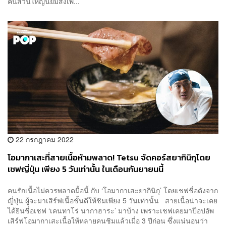
คนส่วนใหญ่นิยมสั่งเพิ...
22 กรกฎาคม 2022
โอมากาเสะที่สายเนื้อห้ามพลาด! Tetsu จัดคอร์สยากินิกุโดย
เชฟญี่ปุ่น เพียง 5 วันเท่านั้น ในเดือนกันยายนนี้
คนรักเนื้อไม่ควรพลาดมื้อนี้ กับ ‘โอมากาเสะยากินิกุ’ โดยเชฟชื่อดังจาก
ญี่ปุ่น ผู้จะมาเสิร์ฟเนื้อชั้นดีให้ชิมเพียง 5 วันเท่านั้น สายเนื้อน่าจะเคย
ได้ยินชื่อเชฟ ‘เคนทาโร่ นากาฮาระ’ มาบ้าง เพราะเชฟเคยมาป๊อปอัพ
เสิร์ฟโอมากาเสะเนื้อให้หลายคนชิมแล้วเมื่อ 3 ปีก่อน ซึ่งแน่นอนว่า