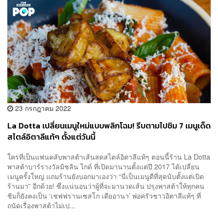
23 กรกฎาคม 2022
La Dotta เปลี่ยนเมนูใหม่แบบพลิกโฉม! รีบตามไปชิม 7 เมนูเด็ด
สไตล์อิตาลีแท้ๆ ตั้งแต่วันนี้
ใครที่เป็นแฟนคลับพาสต้าเส้นสดสไตล์อิตาลีแท้ๆ ตอนนี้ร้าน La Dotta
พาสต้าบาร์รางวัลมิชลิน ไกด์ ที่เปิดมานานตั้งแต่ปี 2017 ได้เปลี่ยน
เมนูครั้งใหญ่ แถมร้านยังบอกมาเองว่า “นี่เป็นเมนูดีที่สุดนับตั้งแต่เปิด
ร้านมา” อีกด้วย! ซึ่งแน่นอนว่าผู้ที่จะมานวดเส้น ปรุงพาสต้าให้ทุกคน
ชิมก็ยังคงเป็น ‘เชฟฟรานเซสโก เดียอานา’ พ่อครัวชาวอิตาลีแท้ๆ ที่
ถนัดเรื่องพาสต้าไม่เป...