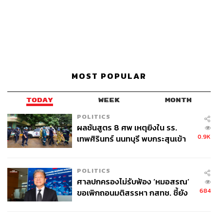
MOST POPULAR
TODAY
WEEK
MONTH
POLITICS
ผลชันสูตร 8 ศพ เหตุยิงใน รร.
0.9K
เทพศิรินทร์ นนทบุรี พบกระสุนเข้า
จุดสำคัญ ‘ศีรษะ-หน้าอก’ ครูถูกยิง
4 นัด จากระยะไกล
POLITICS
ศาลปกครองไม่รับฟ้อง ‘หมอสรณ’
684
ขอเพิกถอนมติสรรหา กสทช. ชี้ยัง
ไม่ใช่ผู้เดือดร้อนเสียหาย