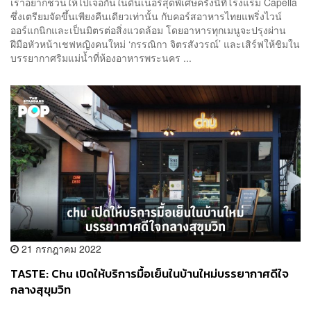
เราอยากชวนให้ไปเจอกันในดินเนอร์สุดพิเศษครั้งนี้ที่โรงแรม Capella
ซึ่งเตรียมจัดขึ้นเพียงคืนเดียวเท่านั้น กับคอร์สอาหารไทยแพริ่งไวน์
ออร์แกนิกและเป็นมิตรต่อสิ่งแวดล้อม โดยอาหารทุกเมนูจะปรุงผ่าน
ฝีมือหัวหน้าเชฟหญิงคนใหม่ ‘กรรณิกา จิตรสังวรณ์’ และเสิร์ฟให้ชิมใน
บรรยากาศริมแม่น้ำที่ห้องอาหารพระนคร ...
21 กรกฎาคม 2022
TASTE: Chu เปิดให้บริการมื้อเย็นในบ้านใหม่บรรยากาศดีใจ
กลางสุขุมวิท