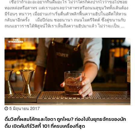
เชื่อว่าถ้าเอะอะอยากกินดื่มอะไร ไม่ว่าใครก็คงปากไวว่าขอไปซอย
ทองหล่อหรือสาทร แต่เราบอกเลยว่าสาทรหรือถนนสุขุมวิททั้งเส้นต้อง
มีร้อนๆ หนาวๆ เมื่อย่านเก่าเริ่มตื่นตัวพลิกฟื้นความฮิปในอดีตให้หวน
กลับมาอีกครั้ง เมื่อปีก่อน ซอยนานา ถนนไมตรีจิตต์ ซึ่งคู่ขนานกับ
ถนนเยาวราชได้พิสูจน์ให้เราเห็นถึงความฮิปมาแล้ว ไม่ว่าจะเป็น ...
5 มิถุนายน 2017
ดื่มวิสกี้ผสมโค้กและโซดา ถูกไหม? ท่องไปในยุทธจักรของนัก
ดื่ม เปิดคัมภีร์วิสกี้ 101 ที่ครบเครื่องที่สุด