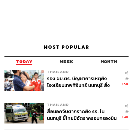
MOST POPULAR
TODAY
WEEK
MONTH
THAILAND
รอง ผบ.ตร. บัญชาการเหตุยิง
1.5K
โรงเรียนเทพศิรินทร์ นนทบุรี สั่ง
ค้นหา 2 รอบยืนยันไร้คนติดค้าง พบ
ศพปู่-ย่าที่บ้านพักผู้ก่อเหตุ
THAILAND
สื่อนอกจับตากราดยิง รร. ใน
1.4K
นนทบุรี ชี้ไทยมีอัตราครอบครองปืน
สูงในระดับต้นของภูมิภาค