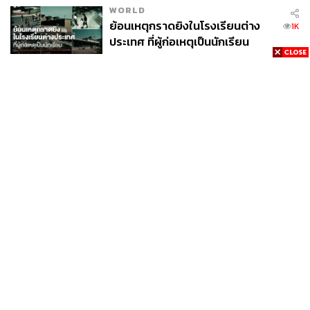
WORLD
ย้อนเหตุกราดยิงในโรงเรียนต่าง
1K
ประเทศ ที่ผู้ก่อเหตุเป็นนักเรียน
THAILAND
นักเรียนโรงเรียนเทพศิรินทร์
897
นนทบุรี อพยพเข้ายังพื้นที่ปลอดภัย
ชั่วคราว หลังเหตุใช้อาวุธปืนภายใน
โรงเรียนคลี่คลาย
POLITICS
ผลชันสูตร 8 ศพ เหตุยิงใน รร.
826
เทพศิรินทร์ นนทบุรี พบกระสุนเข้า
จุดสำคัญ ‘ศีรษะ-หน้าอก’ ครูถูกยิง
4 นัด จากระยะไกล