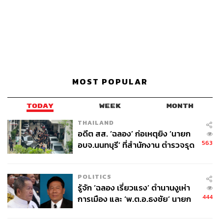
MOST POPULAR
TODAY
WEEK
MONTH
THAILAND
อดีต สส. ‘ฉลอง’ ก่อเหตุยิง ‘นายก
563
อบจ.นนทบุรี’ ที่สำนักงาน ตำรวจรุด
ลงพื้นที่
POLITICS
รู้จัก ‘ฉลอง เรี่ยวแรง’ ตำนานงูเห่า
444
การเมือง และ ‘พ.ต.อ.ธงชัย’ นายก
อบจ. นนทบุรี หลายสมัย บุคคล