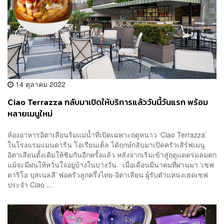
14 ตุลาคม 2022
Ciao Terrazza กลับมาเปิดให้บริการแล้ววันนี้วันแรก พร้อม
หลายเมนูใหม่
ห้องอาหารอิตาเลียนริมแม่น้ำที่เปิดเฉพาะฤดูหนาว ‘Ciao Terrazza’
ในโรงแรมแมนดาริน โอเรียนเต็ล ได้ฤกษ์กลับมาเปิดครัวเสิร์ฟเมนู
อิตาเลียนดั้งเดิมให้ชิมกันอีกครั้งแล้ว หลังจากเริ่มเข้าสู่ฤดูแดดร่มลมตก
แม้จะมีฝนให้หวั่นใจอยู่บ้างในบางวัน เมื่อเดือนมีนาคมที่ผ่านมา ‘เชฟ
ดาริโอ บุสเนลลี’ พ่อครัวลูกครึ่งไทย-อิตาเลียน ผู้รับตำแหน่งเฮดเชฟ
ประจำ Ciao ...