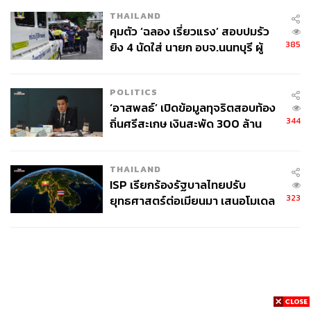
สำคัญในเหตุยิง
THAILAND
คุมตัว ‘ฉลอง เรี่ยวแรง’ สอบปมรัว
385
ยิง 4 นัดใส่ นายก อบจ.นนทบุรี ผู้
ว่าฯ ลงพื้นที่ตรวจสอบเร่งหาสาเหตุ
POLITICS
‘อาสพลธ์’ เปิดข้อมูลทุจริตสอบท้อง
344
ถิ่นศรีสะเกษ เงินสะพัด 300 ล้าน
จ่อขยายผลรื้อคดีทั่วประเทศ
THAILAND
ISP เรียกร้องรัฐบาลไทยปรับ
323
ยุทธศาสตร์ต่อเมียนมา เสนอโมเดล
‘3 ระเบียง’ รับมือภัยคุกคามข้าม
แดน