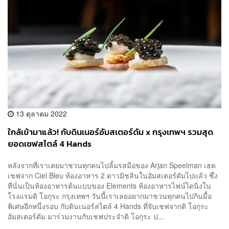
13 ตุลาคม 2022
ใกล้เข้ามาแล้ว! กับดินเนอร์อัมสเตอร์ดัม x กรุงเทพฯ รวมสุด
ยอดเชฟสไตล์ 4 Hands
หลังจากที่เราเคยมาชวนทุกคนไปลิ้มรสมือของ Arjan Speelman เฮด
เชฟจาก Ciel Bleu ห้องอาหาร 2 ดาวมิชลินในอัมสเตอร์ดัมไปแล้ว ซึ่ง
ที่นั่นเป็นห้องอาหารต้นแบบของ Elements ห้องอาหารไฟน์ไดนิ่งใน
โรงแรมดิ โอกุระ กรุงเทพฯ วันนี้เราเลยอยากมาชวนทุกคนไปกินมื้อ
พิเศษอีกหนึ่งรอบ กับดินเนอร์สไตล์ 4 Hands ที่จับเชฟจากดิ โอกุระ
อัมสเตอร์ดัม มาร่วมงานกับเชฟประจำดิ โอกุระ ป...