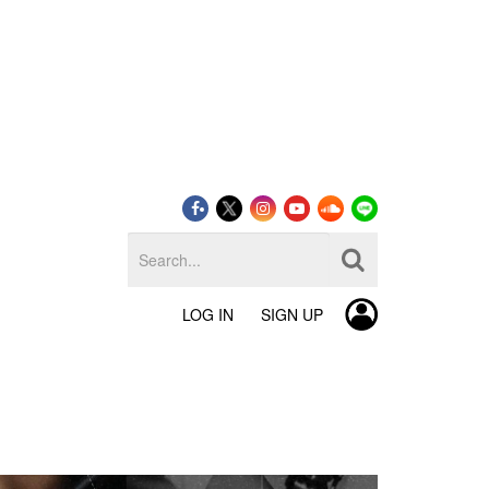
LOG IN
SIGN UP