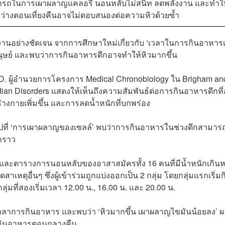
รถในการเผาผลาญแคลอรี นอนหลับไม่สนิท ลดพลังงาน และทำให
ว่างตอนเที่ยงคืนอาจไม่ตอบสนองต่อความหิวด้วยซ้ำ
นอย่างชัดเจน จากการศึกษาใหม่เกี่ยวกับ ‘เวลาในการกินอาหารเ
ษย์ และพบว่าการกินอาหารดึกอาจทำให้หิวมากขึ้น
.D. ผู้อำนวยการโครงการ Medical Chronobiology ใน Brigham an
ian Disorders แสดงให้เห็นถึงความสัมพันธ์ต่อการกินอาหารดึกที่
่างกายเพิ่มขึ้น และการลดน้ำหนักที่บกพร่อง
ญไปที่ ‘การเผาผลาญของเซลล์’ พบว่าการกินอาหารในช่วงดึกสามา
คราว
 และตารางการนอนหลับของอาสาสมัครทั้ง 16 คนที่มีน้ำหนักเกินห
หตุอื่นๆ ซึ่งผู้เข้าร่วมถูกแบ่งออกเป็น 2 กลุ่ม โดยกลุ่มแรกเริ่มก
ุ่มที่สองเริ่มเวลา 12.00 น., 16.00 น. และ 20.00 น.
ลับเวลาการกินอาหาร และพบว่า ‘หิวมากขึ้น เผาผลาญไขมันน้อยลง’ 
้ที่กินอาหารตอนกลางคืน