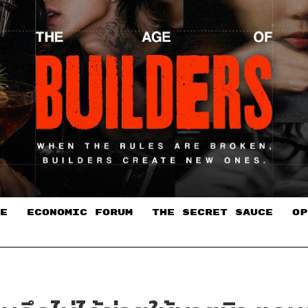
E
ECONOMIC FORUM
THE SECRET SAUCE​
OP