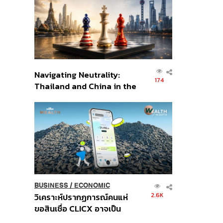
อินโดนีเซีย
Navigating Neutrality:
174
Thailand and China in the
Age of a New Global
Order
BUSINESS
/
ECONOMIC
2.6K
วิเคราะห์ปรากฏการณ์คนแห่
ขอสินเชื่อ CLICX อาจเป็น
เพียงยอดภูเขาน้ำแข็ง ของ