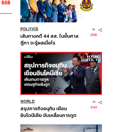
658
POLITICS
208
เส้นทางคดี 44 สส. ในชั้นศาล
ฎีกา จะรู้ผลเมื่อไร
WORLD
543
สรุปภารกิจอนุทิน เยือน
อินโดนีเซีย ขับเคลื่อนการทูต
เศรษฐกิจเชิงรุก ประกาศหุ้น
ส่วนยุทธศาสตร์ไทย –