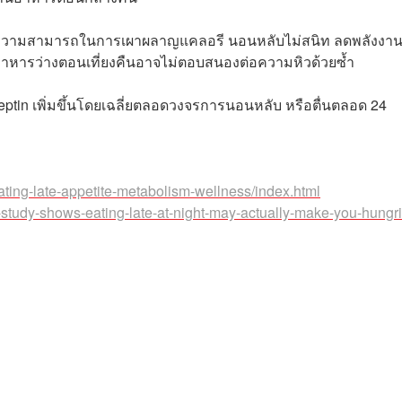
ลดความสามารถในการเผาผลาญแคลอรี นอนหลับไม่สนิท ลดพลังงา
าหารว่างตอนเที่ยงคืนอาจไม่ตอบสนองต่อความหิวด้วยซ้ำ
ptin เพิ่มขึ้นโดยเฉลี่ยตลอดวงจรการนอนหลับ หรือตื่นตลอด 24
eating-late-appetite-metabolism-wellness/index.html
study-shows-eating-late-at-night-may-actually-make-you-hungri