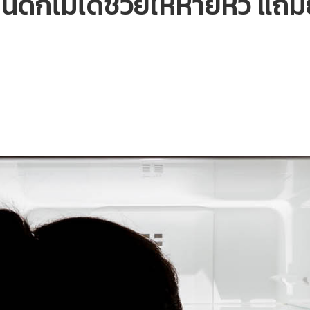
นดึกไม่ได้ช่วยให้หายหิว แถม