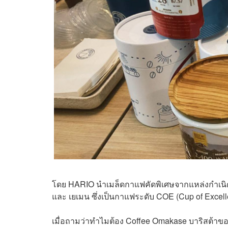
โดย HARIO นำเมล็ดกาแฟคัดพิเศษจากแหล่งกำเนิด
และ เยเมน ซึ่งเป็นกาแฟระดับ COE (Cup of Exce
เมื่อถามว่าทำไมต้อง Coffee Omakase บาริสต้าข