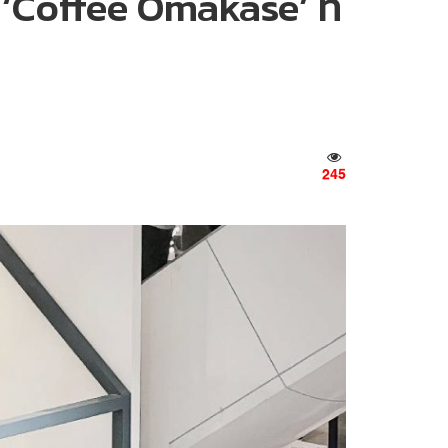
Coffee Omakase’ ที่
245