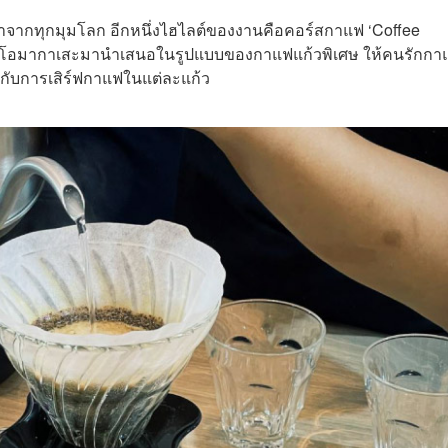
อหาจากทุกมุมโลก อีกหนึ่งไฮไลต์ของงานคือคอร์สกาแฟ ‘Coffee
งโอมากาเสะมานำเสนอในรูปแบบของกาแฟแก้วพิเศษ ให้คนรักกา
กับการเสิร์ฟกาแฟในแต่ละแก้ว