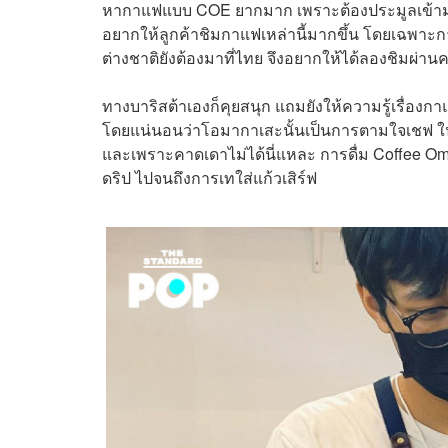
หากาแฟแบบ COE ยากมาก เพราะต้องประมูลเข้ามาจา
อยากให้ลูกค้าชิมกาแฟเหล่านี้มากขึ้น โดยเฉพาะกาแ
ต่างชาติยังต้องมาที่ไทย จึงอยากให้ได้ลองชิมผ่าน
ทางบาริสต้าเองก็คุยสนุก แถมยังให้ความรู้เรื่อ
โดยแน่นอนว่าโอมากาเสะนั้นเป็นการตามใจเชฟ ใ
และเพราะคาดเดาไม่ได้นี่แหละ การดื่ม Coffee Omak
ดริป ไปจนถึงการเทใส่แก้วเสิร์ฟ