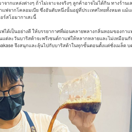
กแหล่งต่างๆ ถ้าไม่เจาะจงจริงๆ ลูกค้าอาจไม่ได้กิน ทางร้านเ
ฟจากโคลอมเบีย ซึ่งอันดับหนึ่งนั้นอยู่ที่ประเทศไทยทั้งหมด แม้แต
คอร์สโอมากาเสะนี้
งกาแฟได้เป็นอย่างดี ให้บรรยากาศที่ผ่อนคลายพลางกลิ่นหอมของกาแ
นแต่ละวันบาริสต้าจะพรีเซนต์กาแฟให้หลากหลายและไม่เหมือนกั
ase จึงสนุกและลุ้นไปกับบาริสต้าในทุกขั้นตอนตั้งแต่ชั่งเมล็ด บ