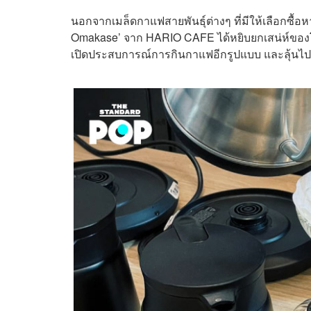
นอกจากเมล็ดกาแฟสายพันธ์ุต่างๆ ที่มีให้เลือกซื้
Omakase’ จาก
HARIO
CAFE ได้หยิบยกเสน่ห์ขอ
เปิดประสบการณ์การกินกาแฟอีกรูปแบบ และลุ้นไป