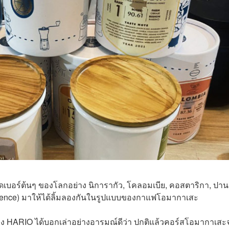
เบอร์ต้นๆ ของโลกอย่าง นิการากัว, โคลอมเบีย, คอสตาริกา, ปา
llence) มาให้ได้ลิ้มลองกันในรูปแบบของกาแฟโอมากาเสะ
อง HARIO ได้บอกเล่าอย่างอารมณ์ดีว่า ปกติแล้วคอร์สโอมากาเสะ