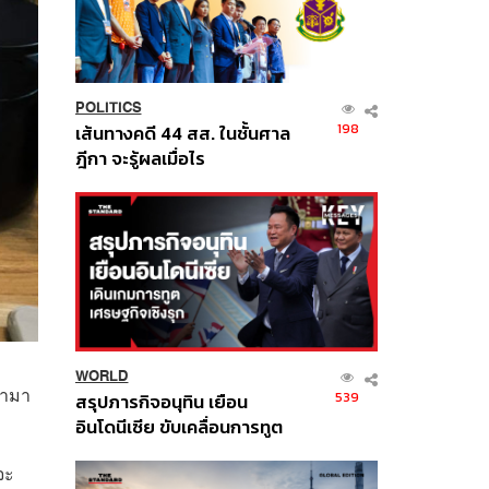
POLITICS
198
เส้นทางคดี 44 สส. ในชั้นศาล
ฎีกา จะรู้ผลเมื่อไร
WORLD
นามา
539
สรุปภารกิจอนุทิน เยือน
อินโดนีเซีย ขับเคลื่อนการทูต
เศรษฐกิจเชิงรุก ประกาศหุ้น
จะ
ส่วนยุทธศาสตร์ไทย –