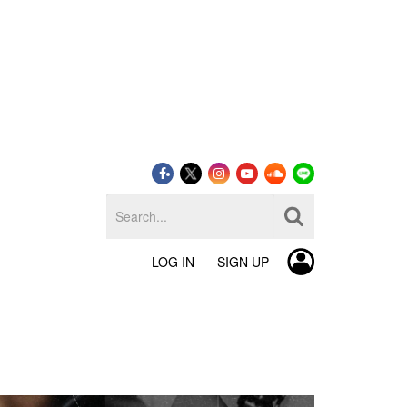
LOG IN
SIGN UP