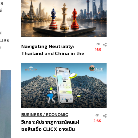
ลย
อินโดนีเซีย
่
ฟ
นเลย
Navigating Neutrality:
ด
169
Thailand and China in the
Age of a New Global
Order
BUSINESS
/
ECONOMIC
2.6K
วิเคราะห์ปรากฏการณ์คนแห่
ขอสินเชื่อ CLICX อาจเป็น
เพียงยอดภูเขาน้ำแข็ง ของ