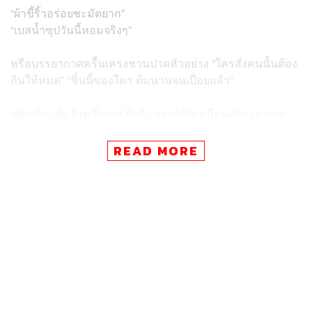
“ผ้าขี้ริ้วอร่อยชะมัดยาก”
“เบสน้ำซุปวันนี้หอมจริงๆ”
หรือบรรยากาศครื้นเครงชวนปวดหัวอย่าง “ใครสั่งคนนั้นต้อง
กินให้หมด” “ชิ้นนี้ของใคร ต้มนานจนเปื่อยแล้ว”
เพ้ย เพ้ย เพ้ย ยิ่งดู ยิ่งเล่น ยิ่งหิว อยากกินเหมือนตัวละครเกม
เสียอย่างนั้น งั้นมาดูกันซิว่าคุณต้องสั่งหม้อไฟอย่างไรบ้าง ถึง
จะได้กินเหมือนเหล่าลูกค้าในเกม My Hotpot Story
READ MORE