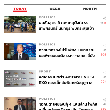
TODAY
WEEK
MONTH
POLITICS
ผลชันสูตร 8 ศพ เหตุยิงใน รร.
1K
เทพศิรินทร์ นนทบุรี พบกระสุนเข้า
จุดสำคัญ ‘ศีรษะ-หน้าอก’ ครูถูกยิง
4 นัด จากระยะไกล
POLITICS
ศาลปกครองไม่รับฟ้อง ‘หมอสรณ’
809
ขอเพิกถอนมติสรรหา กสทช. ชี้ยัง
ไม่ใช่ผู้เดือดร้อนเสียหาย
SPORT
adidas เปิดตัว Adizero EVO SL
704
EXO คอลเล็กชันพิเศษรับฤดูกาล
College Football
POLITICS
‘เอกนิติ’ เผยเงินกู้ 4 แสนล้าน โฟกัส
339
เปลี่ยนผ่านพลังงาน ลุ้น ‘ไทยช่วย