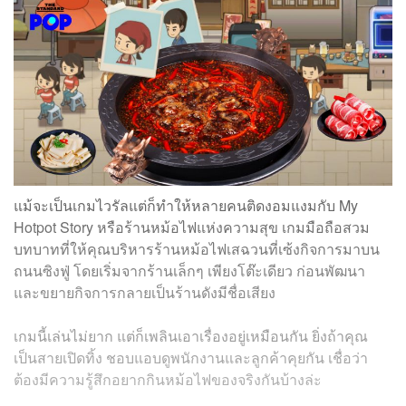
แม้จะเป็นเกมไวรัลแต่ก็ทำให้หลายคนติดงอมแงมกับ My
Hotpot Story หรือร้านหม้อไฟแห่งความสุข เกมมือถือสวม
บทบาทที่ให้คุณบริหารร้านหม้อไฟเสฉวนที่เซ้งกิจการมาบน
ถนนซิงฟู่ โดยเริ่มจากร้านเล็กๆ เพียงโต๊ะเดียว ก่อนพัฒนา
และขยายกิจการกลายเป็นร้านดังมีชื่อเสียง
เกมนี้เล่นไม่ยาก แต่ก็เพลินเอาเรื่องอยู่เหมือนกัน ยิ่งถ้าคุณ
เป็นสายเปิดทิ้ง ชอบแอบดูพนักงานและลูกค้าคุยกัน เชื่อว่า
ต้องมีความรู้สึกอยากกินหม้อไฟของจริงกันบ้างล่ะ