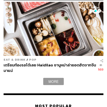
255
ABOUT THE AUTHOR
พลอยจันทร์ สุขคง
EAT & DRINK
/
POP
Senior Content Creator ประจำกองไลฟ์สไตล์
เตรียมท้องรอได้เลย Haidilao ชาบูหม่าล่ายอดฮิตจากจีน
สำนักข่าว THE STANDARD
503
มาแน่
MORE
MOST POPULAR