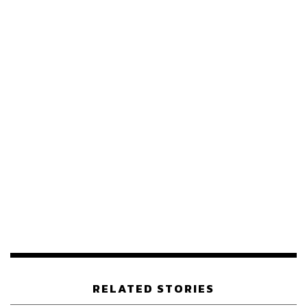
ภาพ:
Shutterstock
TAGS:
ชาบูหม่าล่า
My Hotpot Story
RELATED STORIES