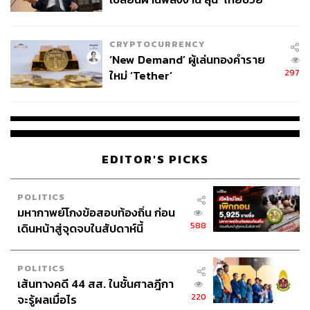
ไทยพลัส’ เฟส 2 รอประเมินความ
เหมาะสม
CRYPTOCURRENCY
‘New Demand’ ผู้เล่นทองคำราย
297
ใหม่ ‘Tether’
EDITOR'S PICKS
POLITICS
มหากาพย์โกงข้อสอบท้องถิ่น ก่อน
588
เดินหน้าสู่จุดจบในสัปดาห์นี้
POLITICS
เส้นทางคดี 44 สส. ในชั้นศาลฎีกา
220
จะรู้ผลเมื่อไร