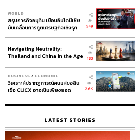
WORLD
สรุปภารกิจอนุทิน เยือนอินโดนีเซีย
549
ขับเคลื่อนการทูตเศรษฐกิจเชิงรุก
ประกาศหุ้นส่วนยุทธศาสตร์ไทย –
อินโดนีเซีย
Navigating Neutrality:
Thailand and China in the Age
183
of a New Global Order
BUSINESS
/
ECONOMIC
วิเคราะห์ปรากฏการณ์คนแห่ขอสิน
2.6K
เชื่อ CLICX อาจเป็นเพียงยอด
ภูเขาน้ำแข็ง ของปัญหาหนี้ครัว
เรือนไทยที่ถูกซุกไว้
LATEST STORIES