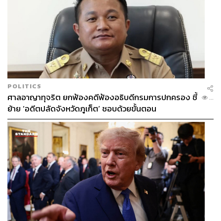
POLITICS
ศาลอาญาทุจริต ยกฟ้องคดีฟ้องอธิบดีกรมการปกครอง ชี้
...
ย้าย ‘อดีตปลัดจังหวัดภูเก็ต’ ชอบด้วยขั้นตอน