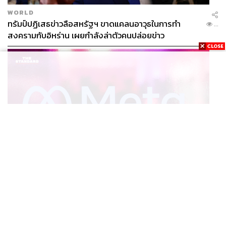
WORLD
ทรัมป์ปฏิเสธข่าวลือสหรัฐฯ ขาดแคลนอาวุธในการทำ
...
สงครามกับอิหร่าน เผยกำลังล่าตัวคนปล่อยข่าว
WORLD
‘เหมือนโรงงานปล่อยมลพิษ’ สรุปคดีศาลนิวเม็กซิโก สั่ง
...
ปรับ Meta ชี้กระทบสุขภาพจิตเด็ก คุมเข้ม AI Chatbot