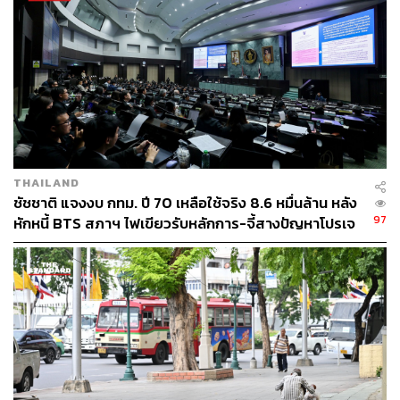
ผู้ว่าฯ กทม.
ผู้ว่าราชการกรุงเทพมหานคร
31
THAILAND
ชัชชาติ แจงงบ กทม. ปี 70 เหลือใช้จริง 8.6 หมื่นล้าน หลัง
97
หักหนี้ BTS สภาฯ ไฟเขียวรับหลักการ-จี้สางปัญหาโปรเจ
ABOUT THE AUTHOR
กต์ล่าช้า
THE STANDARD TEAM
กองบรรณาธิการ THE STANDARD