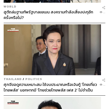
WORLD
ฮูตีถล่มฐานทัพรัฐบาลเยเมน สงครามกำลังเสี่ยงปะทุอีก
...
ครั้งหรือไม่?
THAILAND
/
POLITICS
ศุภจีขอดูความเหมาะสม ใช้งบประมาณหรือเงินกู้ ‘ไทยเที่ยว
...
ไทยพลัส’ บอกหากมี ‘ไทยช่วยไทยพลัส เฟส 2’ ไม่จำเป็น
ต้องออกพร้อมกัน