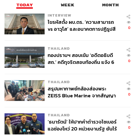
TODAY
WEEK
MONTH
INTERVIEW
ไขรหัสตั้ง ผบ.ตร. ‘ความสามารถ
0
vs อาวุโส’ และอนาคตการปฏิรูปสี
กากี กับ พล.ต.อ. เอก อังสนานนท์
THAILAND
กองปราบฯ สอบเข้ม ‘อดีตอธิบดี
0
สถ.’ คดีทุจริตสอบท้องถิ่น แจ้ง 6
ข้อหาหนัก จ่อชง ป.ป.ช. 12 ส.ค. นี้
THAILAND
สรุปมหากาพย์กล้องส่องพระ
0
ZEISS Blue Marine จากสัญญา
ผลิต 8.3 ล้าน สู่ข้อพิพาท ‘มา
เวลล์ฯ’ ฟ้อง ‘โทน บางแค’ ผิดนัด
THAILAND
จ่ายหนี้-แอบระบุแบรนด์
‘ธนารัตน์’ ให้ปากคำตำรวจไซเบอร์
0
แฉช่องโหว่ 20 หน่วยงานรัฐ ยันไร้