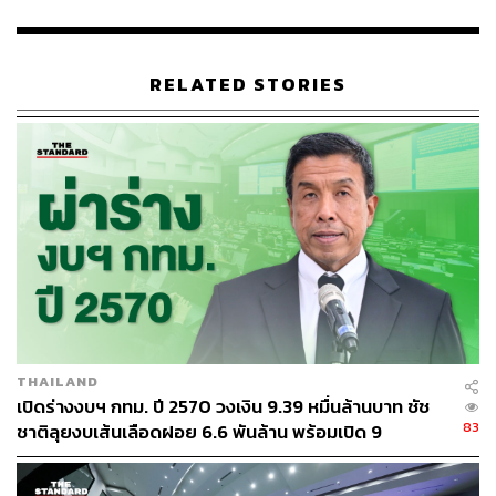
ชัดเจน
“จริงๆ ผลงานตอนที่อยู่กระทรวงคมนาคมก็มีมากมาย ถ้าไม่ดู
RELATED STORIES
ก็ไม่เห็น แต่ถ้าดูก็จะเห็น แต่งานคมนาคมเราจะไปพูดว่าเป็น
ผลงานเราคนเดียวไม่ได้ เพราะมันเป็นงานที่ต่อเนื่องยาวนาน
ไม่ว่าจะเป็นถนนมอเตอร์เวย์, การเปิดสนามบินดอนเมืองอีก
ครั้ง, การทำถนนสี่เลน, รถไฟทางคู่ และรถไฟฟ้าอีกหลาย
สาย ก็อยู่ในช่วงที่เราผลักดันตอนทำงานทั้งนั้น เชื่อว่าจริงๆ
แล้วผลงานไม่ได้มีน้อย และเราทำงานเต็มที่” ชัชชาติกล่าว
ในช่วงท้าย ชัชชาติเชิญชวนประชาชนชาว กทม. ทุกท่าน
ออกไปใช้สิทธิเลือกตั้งผู้ว่าฯ กทม. ในวันที่ 22 พฤษภาคม
2565 เน้นย้ำว่ามีบัตรสองใบ ใบสีชมพูสำหรับเลือก ส.ก. ใบสี
น้ำตาลสำหรับเลือกผู้ว่าฯ เลือกคนที่ไว้วางใจให้มาร่วมกัน
THAILAND
ช่วยพัฒนากรุงเทพฯ และออกไปใช้สิทธิกันให้มากๆ เพื่อให้
เปิดร่างงบฯ กทม. ปี 2570 วงเงิน 9.39 หมื่นล้านบาท ชัช
ผลคะแนนสามารถสะท้อนความต้องการของชาว กทม. ได้
83
ชาติลุยงบเส้นเลือดฝอย 6.6 พันล้าน พร้อมเปิด 9
อย่างแท้จริง
ยุทธศาสตร์พัฒนาเมือง
TAGS:
ชัชชาติ สิทธิพันธุ์
การหาเสียง
เลือกตั้งผู้ว่าฯ กทม