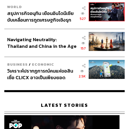
WORLD
สรุปภารกิจอนุทิน เยือนอินโดนีเซีย
527
ขับเคลื่อนการทูตเศรษฐกิจเชิงรุก
ประกาศหุ้นส่วนยุทธศาสตร์ไทย –
อินโดนีเซีย
Navigating Neutrality:
Thailand and China in the Age
157
of a New Global Order
BUSINESS
/
ECONOMIC
วิเคราะห์ปรากฏการณ์คนแห่ขอสิน
2.5K
เชื่อ CLICX อาจเป็นเพียงยอด
ภูเขาน้ำแข็ง ของปัญหาหนี้ครัว
เรือนไทยที่ถูกซุกไว้
LATEST STORIES