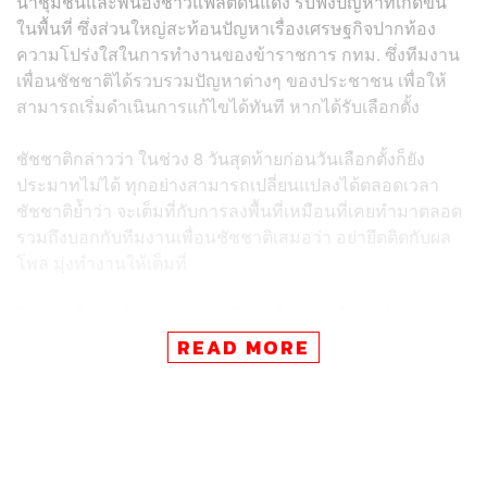
นำชุมชนและพี่น้องชาวแฟลตดินแดง รับฟังปัญหาที่เกิดขึ้น
ในพื้นที่ ซึ่งส่วนใหญ่สะท้อนปัญหาเรื่องเศรษฐกิจปากท้อง
ความโปร่งใสในการทำงานของข้าราชการ กทม. ซึ่งทีมงาน
เพื่อนชัชชาติได้รวบรวมปัญหาต่างๆ ของประชาชน เพื่อให้
สามารถเริ่มดำเนินการแก้ไขได้ทันที หากได้รับเลือกตั้ง
ชัชชาติกล่าวว่า ในช่วง 8 วันสุดท้ายก่อนวันเลือกตั้งก็ยัง
ประมาทไม่ได้ ทุกอย่างสามารถเปลี่ยนแปลงได้ตลอดเวลา
ชัชชาติย้ำว่า จะเต็มที่กับการลงพื้นที่เหมือนที่เคยทำมาตลอด
รวมถึงบอกกับทีมงานเพื่อนชัชชาติเสมอว่า อย่ายึดติดกับผล
โพล มุ่งทำงานให้เต็มที่
ในส่วนเรื่องผลโพลของซูเปอร์โพลที่ออกมาในวันที่ 13
พฤษภาคม 2565 ได้มีการกล่าวถึงจุดอ่อน-จุดแข็งของผู้สมัคร
READ MORE
ผู้ว่าฯ กทม. และกล่าวถึงจุดอ่อนของชัชชาติว่า มีจุดอ่อนคือ
การอยู่ขั้วตรงข้ามกับรัฐบาล และไม่มีผลงานเป็นชิ้นเป็นอัน
ชัชชาติแสดงความเห็นต่อเรื่องดังกล่าวว่า เคารพในผลโพล
ของทุกโพล ซึ่งการทำโพลต้องมีหลักวิชาการกำกับเพื่อสร้าง
ความน่าเชื่อถือ โดยประชาชนที่อ่านโพลจะเป็นผู้ตัดสินใจว่า