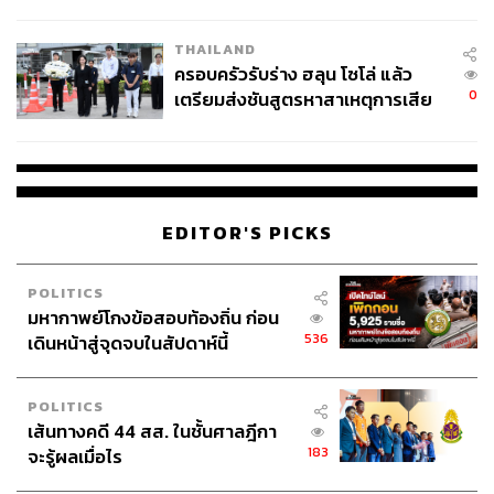
นัยทางการเมือง
THAILAND
ครอบครัวรับร่าง ฮลุน โซโล่ แล้ว
0
เตรียมส่งชันสูตรหาสาเหตุการเสีย
ชีวิต
EDITOR'S PICKS
POLITICS
มหากาพย์โกงข้อสอบท้องถิ่น ก่อน
536
เดินหน้าสู่จุดจบในสัปดาห์นี้
POLITICS
เส้นทางคดี 44 สส. ในชั้นศาลฎีกา
183
จะรู้ผลเมื่อไร