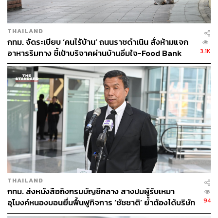
THAILAND
กทม. จัดระเบียบ ‘คนไร้บ้าน’ ถนนราชดำเนิน สั่งห้ามแจก
3.1K
อาหารริมทาง ชี้เป้าบริจาคผ่านบ้านอิ่มใจ-Food Bank
THAILAND
กทม. ส่งหนังสือถึงกรมบัญชีกลาง สางปมผู้รับเหมา
94
อุโมงค์หนองบอนยื่นฟื้นฟูกิจการ ‘ชัชชาติ’ ย้ำต้องได้บริษัท
มั่นคง เร่งแก้บิ๊กโปรเจกต์ดีเลย์