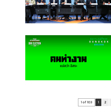
1 of 103
1
2