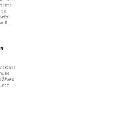
การการ
ะชุม
งช้า)
ยมี...
ูก
ึงกรณีการ
้ายดัง
ที่สังคม
ในการ