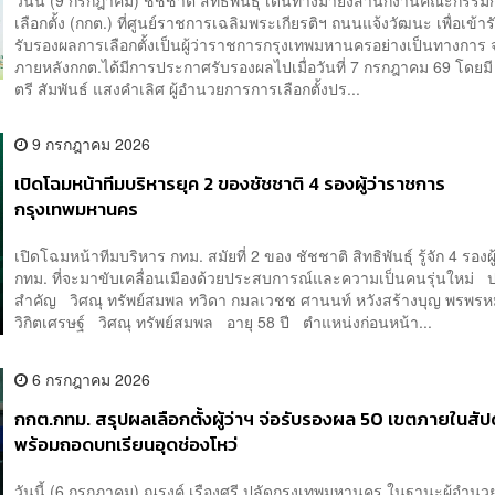
วันนี้ (9 กรกฎาคม) ชัชชาติ สิทธิพันธุ์ เดินทางมายังสำนักงานคณะกรร
เลือกตั้ง (กกต.) ที่ศูนย์ราชการเฉลิมพระเกียรติฯ ถนนแจ้งวัฒนะ เพื่อเข้าร
รับรองผลการเลือกตั้งเป็นผู้ว่าราชการกรุงเทพมหานครอย่างเป็นทางการ 
ภายหลังกกต.ได้มีการประกาศรับรองผลไปเมื่อวันที่ 7 กรกฎาคม 69 โดยมี ว
ตรี สัมพันธ์ แสงคำเลิศ ผู้อำนวยการการเลือกตั้งปร...
9 กรกฎาคม 2026
เปิดโฉมหน้าทีมบริหารยุค 2 ของชัชชาติ 4 รองผู้ว่าราชการ
กรุงเทพมหานคร
เปิดโฉมหน้าทีมบริหาร กทม. สมัยที่ 2 ของ ชัชชาติ สิทธิพันธุ์ รู้จัก 4 รองผู
กทม. ที่จะมาขับเคลื่อนเมืองด้วยประสบการณ์และความเป็นคนรุ่นใหม่ 
สำคัญ วิศณุ ทรัพย์สมพล ทวิดา กมลเวชช ศานนท์ หวังสร้างบุญ พรพรห
วิกิตเศรษฐ์ วิศณุ ทรัพย์สมพล อายุ 58 ปี ตำแหน่งก่อนหน้า...
6 กรกฎาคม 2026
กกต.กทม. สรุปผลเลือกตั้งผู้ว่าฯ จ่อรับรองผล 50 เขตภายในสัปดา
พร้อมถอดบทเรียนอุดช่องโหว่
วันนี้ (6 กรกฎาคม) ณรงค์ เรืองศรี ปลัดกรุงเทพมหานคร ในฐานะผู้อำน