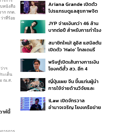
มการการ
Ariana Grande เปิดตัว
ับหนังสือ
โปรแกรมดูแลสุขภาพจิต
จาก กกต.
สำหรับคนในอุตสาหกรรม
่าที่ร้อย
JYP จ่ายเงินกว่า 46 ล้าน
ดนตรี
บาทต่อปี สำหรับการทำโรง
อาหารออร์แกนิกในบริษัท
สมาชิกใหม่! ลูอิส แฮมิลตัน
เปิดตัว ‘Halo’ โกลเดนรี
ทรีฟเวอร์ตัวใหม่
พริษฐ์เปิดเส้นทางการเงิน
้ว่าฯ
โยงคดีฮั้ว สว. อีก 4
ประเด็น
จังหวัด พบ ส.อบจ.
ม ณ.ส.
ญี่ปุ่นเผย จีน ขึ้นแท่นผู้นำ
อำนาจเจริญโอนเงินให้เจ้า
การใช้จ่ายด้านวิจัยและ
หน้าที่ กกต. ฝ่ายสืบสวน
พัฒนาโลก กวาดสัดส่วน
iLaw เปิดจักรวาล
งานวิจัยถูกอ้างอิงสูงสุด
อำนาจเจริญ โยงเครือข่าย
แซงสหรัฐฯ
ห์นี้
ผู้สมัคร สว. พร้อมตั้งข้อ
สังเกตลงสมัครตรง
คุณสมบัติหรือไม่
วยการการ