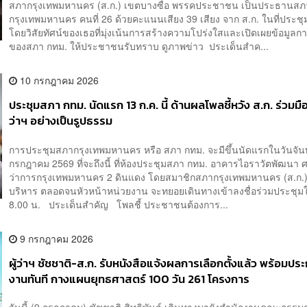
สภากรุงเทพมหานคร (ส.ก.) เขตบางซื่อ พรรคประชาชน เป็นประธานสภ
กรุงเทพมหานคร คนที่ 26 ด้วยคะแนนเสียง 39 เสียง จาก ส.ก. ในที่ประชุม
โดยวิสัยทัศน์ของเธอที่มุ่งเน้นการสร้างความโปร่งใสและเปิดเผยข้อมูล
ของสภา กทม. ให้ประชาชนรับทราบ ดูภาพข่าว ประเด็นสำค...
10 กรกฎาคม 2026
ประชุมสภา กทม. นัดแรก 13 ก.ค. นี้ ด้านผลโพลชี้หวัง ส.ก. ร่วมมือก
ว่าฯ อย่างเป็นรูปธรรม
การประชุมสภากรุงเทพมหานคร หรือ สภา กทม. จะมีขึ้นนัดแรกในวันจันทร
กรกฎาคม 2569 ที่จะถึงนี้ ที่ห้องประชุมสภา กทม. อาคารไอราวัตพัฒนา 
ว่าการกรุงเทพมหานคร 2 ดินแดง โดยสมาชิกสภากรุงเทพมหานคร (ส.ก.)
บริหาร ตลอดจนหัวหน้าหน่วยงาน จะทยอยเดินทางเข้าลงชื่อร่วมประชุ
8.00 น. ประเด็นสำคัญ โพลชี้ ประชาชนต้องการ...
9 กรกฎาคม 2026
ผู้ว่าฯ ชัชชาติ-ส.ก. รับหนังสือแจ้งผลการเลือกตั้งแล้ว พร้อมปร
งานทันที กางแผนยุทธศาสตร์ 100 วัน 261 โครงการ