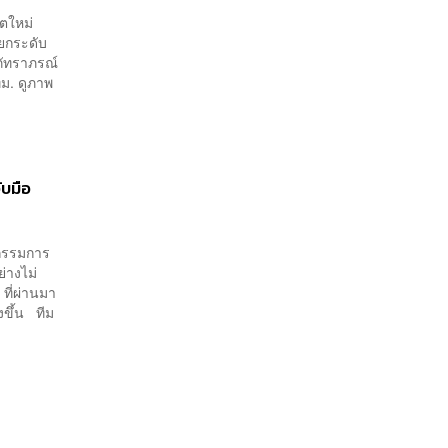
ตใหม่
ยกระดับ
ภัทราภรณ์
ทม. ดูภาพ
ับมือ
กรรมการ
่างไม่
ที่ผ่านมา
งขึ้น ทีม