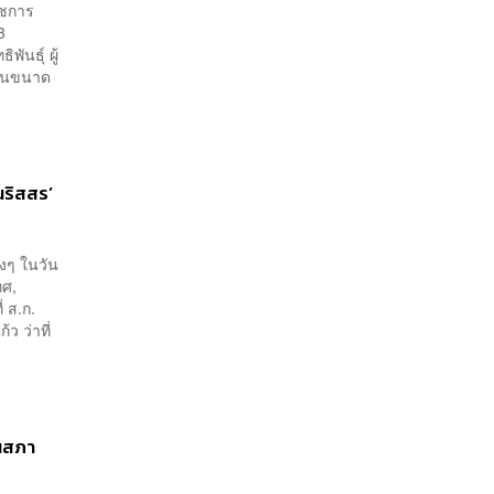
ราชการ
3
ันธุ์ ผู้
กินขนาด
นริสสร’
งๆ ในวัน
ทศ,
่ ส.ก.
ว ว่าที่
านสภา