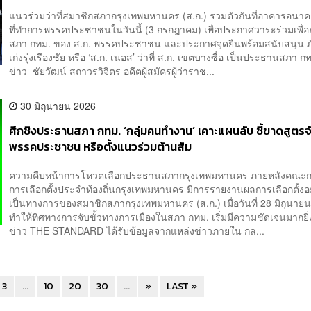
แนวร่วมว่าที่สมาชิกสภากรุงเทพมหานคร (ส.ก.) รวมตัวกันที่อาคารอนาค
ที่ทำการพรรคประชาชนในวันนี้ (3 กรกฎาคม) เพื่อประกาศวาระร่วมเพื่อ
สภา กทม. ของ ส.ก. พรรคประชาชน และประกาศจุดยืนพร้อมสนับสนุน 
เก่งรุ่งเรืองชัย หรือ ‘ส.ก. เนอส’ ว่าที่ ส.ก. เขตบางซื่อ เป็นประธานสภา ก
ข่าว ชัยวัฒน์ สถาวรวิจิตร อดีตผู้สมัครผู้ว่าราช...
30 มิถุนายน 2026
ศึกชิงประธานสภา กทม. ‘กลุ่มคนทำงาน’ เคาะแผนลับ ชี้ขาดสูตรจ
พรรคประชาชน หรือตั้งแนวร่วมต้านส้ม
ความคืบหน้าการโหวตเลือกประธานสภากรุงเทพมหานคร ภายหลังคณะ
การเลือกตั้งประจำท้องถิ่นกรุงเทพมหานคร มีการรายงานผลการเลือกตั้งอย
เป็นทางการของสมาชิกสภากรุงเทพมหานคร (ส.ก.) เมื่อวันที่ 28 มิถุนายน 
ทำให้ทิศทางการจับขั้วทางการเมืองในสภา กทม. เริ่มมีความชัดเจนมากยิ่
ข่าว THE STANDARD ได้รับข้อมูลจากแหล่งข่าวภายใน กล...
3
...
10
20
30
...
»
LAST »