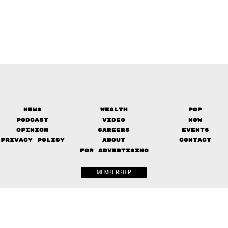
News
Wealth
Pop
Podcast
Video
Now
Opinion
Careers
Events
Privacy Policy
About
Contact
FOR ADVERTISING
MEMBERSHIP
© 2017-
2026
The Standard. All rights reserved.