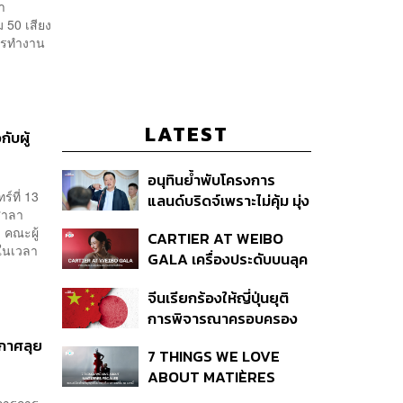
า
 50 เสียง
การทำงาน
LATEST
ับผู้
อนุทินย้ำพับโครงการ
์ที่ 13
แลนด์บริดจ์เพราะไม่คุ้ม มุ่ง
ศาลา
พัฒนา Missing Link
 คณะผู้
CARTIER AT WEIBO
รองรับอ่าวไทย-อันดามัน
มในเวลา
GALA เครื่องประดับบนลุค
พรมแดงของแขกคน
จีนเรียกร้องให้ญี่ปุ่นยุติ
สำคัญ
การพิจารณาครอบครอง
อาวุธนิวเคลียร์
ะกาศลุย
7 THINGS WE LOVE
ABOUT MATIÈRES
FÉCALES