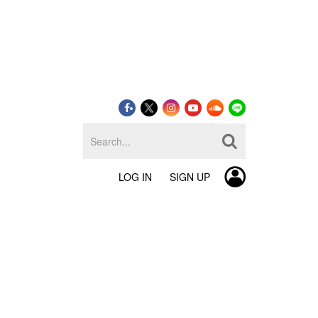
LOG IN
SIGN UP