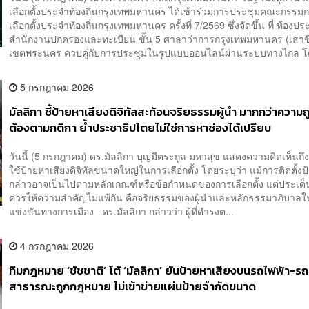
เลือกตั้งประจำท้องถิ่นกรุงเทพมหานคร ได้เข้าร่วมการประชุมคณะกรรม
เลือกตั้งประจำท้องถิ่นกรุงเทพมหานคร ครั้งที่ 7/2569 ซึ่งจัดขึ้น ที่ ห้องปร
สำนักงานปกครองและทะเบียน ชั้น 5 ศาลาว่าการกรุงเทพมหานคร (เสาชิ
เขตพระนคร ควบคู่กับการประชุมในรูปแบบออนไลน์ผ่านระบบทางไกล โด
5 กรกฎาคม 2026
มัลลิกา ชี้ป้ายหาเสียงดิจิทัลสะท้อนจริยธรรมผู้นำ มากกว่าความถ
ต้องตามกติกา ย้ำประชาธิปไตยไม่ใช่การหาช่องได้เปรียบ
วันนี้ (5 กรกฎาคม) ดร.มัลลิกา บุญมีตระกูล มหาสุข แสดงความคิดเห็นถ
ใช้ป้ายหาเสียงดิจิทัลขนาดใหญ่ในการเลือกตั้ง โดยระบุว่า แม้การติดตั้งป
กล่าวอาจเป็นไปตามหลักเกณฑ์หรือข้อกำหนดของการเลือกตั้ง แต่ประเด็น
ควรให้ความสำคัญไม่แพ้กัน คือจริยธรรมของผู้นำและหลักธรรมาภิบาล
แข่งขันทางการเมือง ดร.มัลลิกา กล่าวว่า ผู้ที่ดำรงต...
4 กรกฎาคม 2026
ทีมกฎหมาย ‘ชัชชาติ’ โต้ ‘มัลลิกา’ ยันป้ายหาเสียงบนรถไฟฟ้า-รถ
สาธารณะถูกกฎหมาย ไม่เข้าข่ายแผ่นป้ายจำกัดขนาด