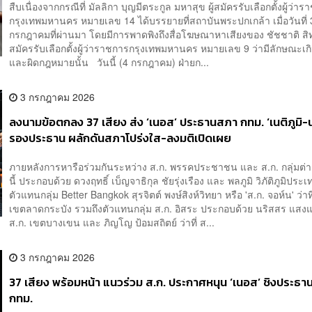
สืบเนื่องจากกรณีที่ มัลลิกา บุญมีตระกูล มหาสุข ผู้สมัครรับเลือกตั้งผู้ว่า
กรุงเทพมหานคร หมายเลข 14 ได้บรรยายที่สถาบันพระปกเกล้า เมื่อวันที่ 
กรกฎาคมที่ผ่านมา โดยมีการพาดพิงถึงสื่อโฆษณาหาเสียงของ ชัชชาติ สิทธิพ
สมัครรับเลือกตั้งผู้ว่าราชการกรุงเทพมหานคร หมายเลข 9 ว่ามีลักษณะเ
และผิดกฎหมายนั้น วันนี้ (4 กรกฎาคม) ฝ่ายก...
3 กรกฎาคม 2026
ลงนามข้อตกลง 37 เสียง ส่ง ‘เนอส’ ประธานสภา กทม. ‘เนติภูมิ-
รองประธาน ผลักดันสภาโปร่งใส-ลงมติเปิดเผย
ภายหลังการหารือร่วมกันระหว่าง ส.ก. พรรคประชาชน และ ส.ก. กลุ่มต่า
นี้ ประกอบด้วย ดวงฤทธิ์ เบ็ญจาธิกุล ชัยรุ่งเรือง และ พลภูมิ วิภัติภูมิประเ
ตัวแทนกลุ่ม Better Bangkok สุรจิตต์ พงษ์สิงห์วิทยา หรือ 'ส.ก. จอห์น' ว่าที
เขตลาดกระบัง รวมถึงตัวแทนกลุ่ม ส.ก. อิสระ ประกอบด้วย นริสสร แสงแก้
ส.ก. เขตบางเขน และ ภิญโญ ป้อมสถิตย์ ว่าที่ ส...
3 กรกฎาคม 2026
37 เสียง พร้อมหน้า แนวร่วม ส.ก. ประกาศหนุน ‘เนอส’ ชิงประธ
กทม.