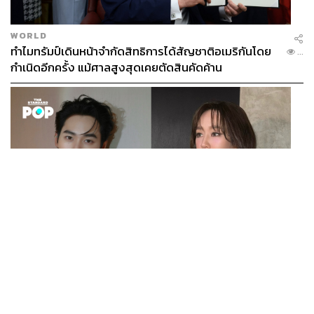
WORLD
ทำไมทรัมป์เดินหน้าจำกัดสิทธิการได้สัญชาติอเมริกันโดย
...
กำเนิดอีกครั้ง แม้ศาลสูงสุดเคยตัดสินคัดค้าน
ENTERTAINMENT
เก้า นพเก้า และ พาย รินรดา เตรียมร่วมงานกันใน ‘รสกาล
...
Enchanted Taste In Time’