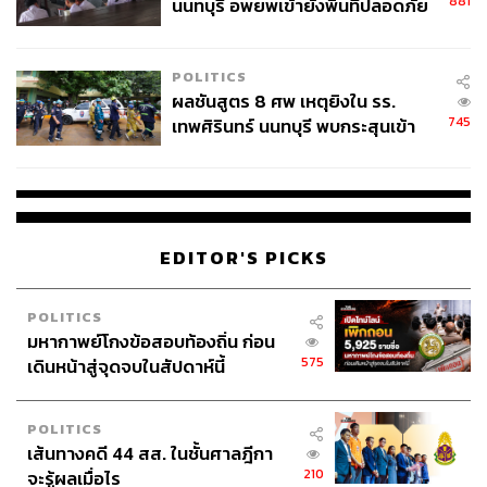
881
นนทบุรี อพยพเข้ายังพื้นที่ปลอดภัย
ผ่านแอปพลิเคชันต่างๆ ที่คุณสะดวกหรือใช้งานอยู่แล้วได้เลย
ชั่วคราว หลังเหตุใช้อาวุธปืนภายใน
โรงเรียนคลี่คลาย
POLITICS
ผลชันสูตร 8 ศพ เหตุยิงใน รร.
745
เทพศิรินทร์ นนทบุรี พบกระสุนเข้า
TAGS:
บรรษัทประกันสินเชื่ออุตสาหกรรมขนาดย่อม (บสย.)
จุดสำคัญ ‘ศีรษะ-หน้าอก’ ครูถูกยิง
ธนาคารพัฒนาวิสาหกิจขนาดกลางและขนาดย่อมแห่ง
4 นัด จากระยะไกล
ประเทศไทย (ธพว.)
ธนาคารออมสิน
ธนาคาร
ธนาคารเพื่อการเกษตรและสหกรณ์การเกษตร
ธนาคารอิสลามแห่งประเทศไทย (ธอท.)
EDITOR'S PICKS
ธนาคารเพื่อการส่งออกและนำเข้าแห่งประเทศไทย
(EXIM BANK)
ธนาคารอาคารสงเคราะห์ (ธอส.)
POLITICS
มหากาพย์โกงข้อสอบท้องถิ่น ก่อน
575
เดินหน้าสู่จุดจบในสัปดาห์นี้
POLITICS
เส้นทางคดี 44 สส. ในชั้นศาลฎีกา
210
จะรู้ผลเมื่อไร