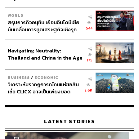
48
WORLD
สรุปภารกิจอนุทิน เยือนอินโดนีเซีย
544
ขับเคลื่อนการทูตเศรษฐกิจเชิงรุก
ABOUT THE AUTHOR
ประกาศหุ้นส่วนยุทธศาสตร์ไทย –
วาราดา ทองจำนงค์
อินโดนีเซีย
Content Creator สำนักข่าว THE
Navigating Neutrality:
STANDARD WEALTH
Thailand and China in the Age
175
of a New Global Order
BUSINESS
/
ECONOMIC
วิเคราะห์ปรากฏการณ์คนแห่ขอสิน
2.6K
เชื่อ CLICX อาจเป็นเพียงยอด
ภูเขาน้ำแข็ง ของปัญหาหนี้ครัว
เรือนไทยที่ถูกซุกไว้
LATEST STORIES