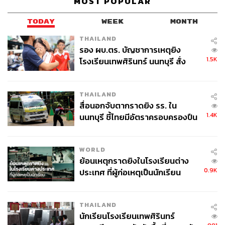
MOST POPULAR
หนี้กับ บสย. แล้ว และค้างชำระไม่เกิน 3 งวด จะได้รับ
การลดค่างวด ระยะเวลาดำเนินโครงการตั้งแต่วันที่ 1
TODAY
WEEK
MONTH
มกราคม ถึงวันที่ 30 มีนาคม 2566
THAILAND
รอง ผบ.ตร. บัญชาการเหตุยิง
1.5K
โรงเรียนเทพศิรินทร์ นนทบุรี สั่ง
ข่าวที่เกี่ยวข้อง
ค้นหา 2 รอบยืนยันไร้คนติดค้าง พบ
ธนาคารออมสิน เปิดตัวเงินฝากดอกเบี้ยขั้นบันได จ่ายสู
ศพปู่-ย่าที่บ้านพักผู้ก่อเหตุ
งสุด 4.5% และ 10% หวังส่งเสริมการออมระยะยาว
THAILAND
เปิดสถิติ 9 เดือนแรกปี 65 ธนาคาร ไหนครองแชมป์แอ
สื่อนอกจับตากราดยิง รร. ใน
ปล่มมากที่สุด
1.4K
นนทบุรี ชี้ไทยมีอัตราครอบครองปืน
ไม่ตกขบวน! ไทยพาณิชย์ปรับขึ้นดอกเบี้ย MLR และ M
สูงในระดับต้นของภูมิภาค
OR 0.25% พร้อมขยับดอกเบี้ยเงินฝากประจำสูงสุด 0.5
WORLD
0%
ย้อนเหตุกราดยิงในโรงเรียนต่าง
0.9K
ประเทศ ที่ผู้ก่อเหตุเป็นนักเรียน
THAILAND
สามารถติดตาม THE STANDARD WEALTH
นักเรียนโรงเรียนเทพศิรินทร์