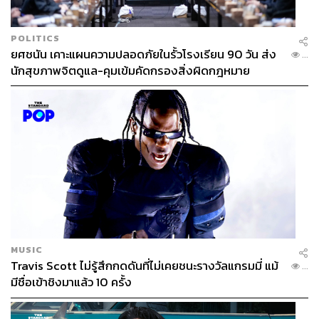
POLITICS
ยศชนัน เคาะแผนความปลอดภัยในรั้วโรงเรียน 90 วัน ส่ง
...
นักสุขภาพจิตดูแล-คุมเข้มคัดกรองสิ่งผิดกฎหมาย
MUSIC
Travis Scott ไม่รู้สึกกดดันที่ไม่เคยชนะรางวัลแกรมมี่ แม้
...
มีชื่อเข้าชิงมาแล้ว 10 ครั้ง