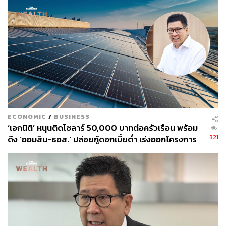
(ในงวดเดือนพฤศจิกายน-ธันวาคม 2565 หรืองวดเดือน
ธันวาคม 2565 – มกราคม 2566)
ธนาคารพัฒนาวิสาหกิจขนาดกลางและขนาดย่อมแห่ง
ประเทศไทย (SME D Bank)
จำนวน 3 มาตรการ/โครงการ
ได้แก่
ผ่อนดี มีคืน เพื่อช่วยเหลือลูกค้ารายย่อยของ ธพว. ที่มี
วงเงินสินเชื่อไม่เกิน 500,000 บาท และมีประวัติการ
ชำระดี โดยได้รับบัตรกำนัลฟรี มูลค่าสูงสุด 300 บาท
ECONOMIC
/
BUSINESS
ระยะเวลาดำเนินโครงการตั้งแต่เดือนธันวาคม 2565
‘เอกนิติ’ หนุนติดโซลาร์ 50,000 บาทต่อครัวเรือน พร้อม
ถึงวันที่ 28 กุมภาพันธ์ 2566
321
ดึง ‘ออมสิน-ธอส.’ ปล่อยกู้ดอกเบี้ยต่ำ เร่งออกโครงการ
มาตรการสนับสนุนผู้ประกอบการ SMEs เข้าถึงแหล่ง
ภายใน 1 เดือน
เงินทุน สำหรับผู้ประกอบการ SMEs ที่มีวงเงินสินเชื่อไม่
เกิน 50 ล้านบาท โดยได้รับบัตรเติมน้ำมันมูลค่าสูงสุด
5,000 บาท เมื่อได้รับอนุมัติสินเชื่อ ระยะเวลาดำเนิน
โครงการตั้งแต่เดือนธันวาคม 2565 ถึงวันที่ 28
กุมภาพันธ์ 2566
ส่งเสริมช่องทางการตลาดให้แก่ผู้ประกอบการ SMEs