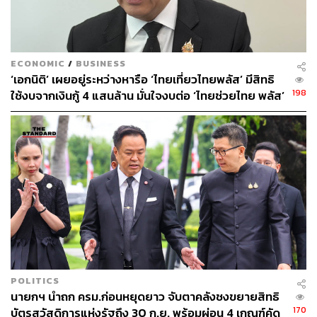
โดยลูกค้าสามารถซื้อสินค้าราคาพิเศษ จาก SME D
Market (ส่วนลดสูงสุดร้อยละ 20 มากกว่า 300 รายการ
สินค้า) ภายในเดือนธันวาคม 2565
ECONOMIC
/
BUSINESS
‘เอกนิติ’ เผยอยู่ระหว่างหารือ ‘ไทยเที่ยวไทยพลัส’ มีสิทธิ
ธนาคารเพื่อการส่งออกและนำเข้าแห่งประเทศไทย (EXIM
198
ใช้งบจากเงินกู้ 4 แสนล้าน มั่นใจงบต่อ ‘ไทยช่วยไทย พลัส’
BANK)
จำนวน 2 มาตรการ
เฟส 2 มีเพียงพอ
มาตรการจ่าย All in 1 โดยลูกค้าเดิมและลูกค้าใหม่ที่
เข้าร่วม 1 ใน 3 มาตรการ ดังนี้ 1) มาตรการสินเชื่อ
EXIM Personal Biz 2) มาตรการสินเชื่อเพื่อผู้ส่งออก
ป้ายแดง และ 3) มาตรการสินเชื่อ EXIM Shield
Financing จะได้รับอัตราดอกเบี้ยสูงสุดไม่เกินร้อยละ
6.60 ต่อปี ระยะเวลา 6 เดือน
มาตรการรับเงินคืน ร้อยละ 2 ของดอกเบี้ยจ่ายสะสม
โดยลูกค้าที่เข้าร่วมมาตรการปรับปรุงโครงสร้างหนี้
อย่างยั่งยืนของ EXIM BANK จะได้รับเงินคืนร้อยละ 2
ของดอกเบี้ยจ่ายสะสม เป็นระยะเวลา 2 เดือน
POLITICS
นายกฯ นำถก ครม.ก่อนหยุดยาว จับตาคลังชงขยายสิทธิ
ธนาคารอิสลามแห่งประเทศไทย (ธอท.)
จำนวน 1 โครงการ
170
บัตรสวัสดิการแห่งรัฐถึง 30 ก.ย. พร้อมผ่อน 4 เกณฑ์คัด