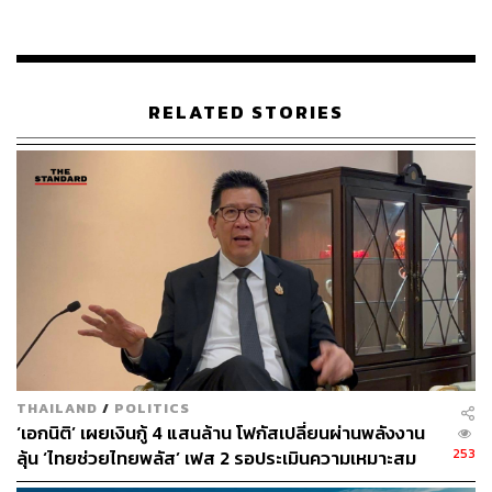
โดยลูกค้าเกษตรกรที่เป็นหนี้ปกติ ณ ปีบัญชี 2565
สามารถขอยื่นกู้สินเชื่อเพิ่มเติมได้
มาตรการสนับสนุนการให้สินเชื่อแก่ผู้ประกอบธุรกิจ
(สินเชื่อเพื่อการปรับตัว) ปีบัญชี 2565 โดยลูกค้าเดิม
และลูกค้าใหม่สามารถยื่นขอสินเชื่อ โดยได้รับอัตรา
RELATED STORIES
ดอกเบี้ยพิเศษ ทั้งนี้ ต้องยื่นขอภายในวันที่ 9 เมษายน
2566
ธนาคารอาคารสงเคราะห์ (ธอส.)
จำนวน 1 โครงการ คือ
ธนาคารอาคารสงเคราะห์ (ธอส.) มอบของขวัญปีใหม่
สำหรับลูกค้าสินเชื่อบ้านที่มีวินัยการผ่อนชำระเงินงวดสินเชื่อ
บ้านสม่ำเสมอให้ได้รับ Cashback 1,000 บาท โดยแบ่งลูกค้า
เป็น 2 กลุ่ม ประกอบด้วย ลูกค้ารายย่อยที่มีสถานะบัญชีปกติ
ที่มีวงเงินกู้ไม่เกิน 2 ล้านบาท และมีวินัยในการผ่อนชำระย้อน
หลังรวม 48 เดือน (นับถึงงวดเดือนพฤศจิกายน 2565) และ
THAILAND
/
POLITICS
ลูกค้าที่เคยปรับปรุงโครงสร้างหนี้ ปัจจุบันมีสถานะบัญชีปกติ
‘เอกนิติ’ เผยเงินกู้ 4 แสนล้าน โฟกัสเปลี่ยนผ่านพลังงาน
และมีประวัติการผ่อนชำระหนี้ย้อนหลัง 6 เดือน (นับถึงงวด
253
ลุ้น ‘ไทยช่วยไทยพลัส’ เฟส 2 รอประเมินความเหมาะสม
เดือนพฤศจิกายน 2565) เพียงชำระเงินงวดผ่าน Application:
GHB ALL หรือ GHB ALL GEN ติดกันไม่น้อยกว่า 2 เดือน