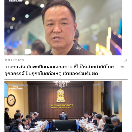
POLITICS
นายกฯ สั่งเข้มพกปืนนอกเคหสถาน ชี้ไม่ใช่เจ้าหน้าที่มีโทษ
...
อุกฉกรรจ์ ปืนถูกขโมยก่อเหตุ เจ้าของร่วมรับผิด