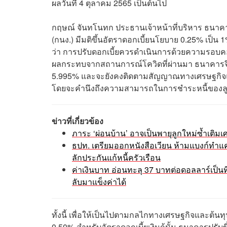
ผลวันที่ 4 ตุลาคม 2565 เป็นต้นไป
กฤษณ์ จันทโนทก ประธานเจ้าหน้าที่บริหาร ธนา
(กนง.) มีมติขึ้นอัตราดอกเบี้ยนโยบาย 0.25% เป็น 
ว่า การปรับดอกเบี้ยควรดำเนินการด้วยความรอบคอบ
ผลกระทบจากสถานการณ์โควิดที่ผ่านมา ธนาคารจึงยังค
5.995% และจะยังคงติดตามสัญญาณทางเศรษฐกิจและ
โดยจะคำนึงถึงความสามารถในการชำระหนี้ของลู
ข่าวที่เกี่ยวข้อง
ภาระ ‘ผ่อนบ้าน’ อาจเป็นพายุลูกใหม่ซ้ำเติมเ
ธปท. เตรียมออกหนังสือเวียน ห้ามแบงก์ทำแคมเ
ลักประกันแก้หนี้ครัวเรือน
ค่าเงินบาท อ่อนทะลุ 37 บาทต่อดอลลาร์เป็นที
ลับมาแข็งค่าได้
ทั้งนี้ เพื่อให้เป็นไปตามกลไกทางเศรษฐกิจและต้น
0.50% สำหรับอัตราดอกเบี้ยเงินกู้นั้น ธนาคารปรับข