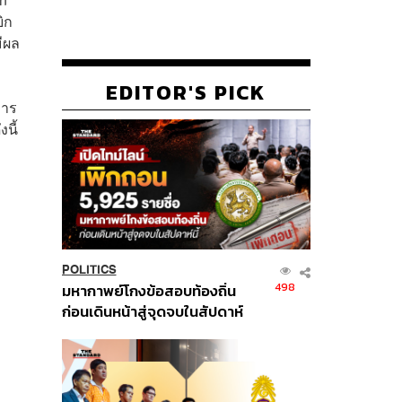
ิก
มีผล
EDITOR'S PICK
คาร
นี้
POLITICS
498
มหากาพย์โกงข้อสอบท้องถิ่น
ก่อนเดินหน้าสู่จุดจบในสัปดาห์
นี้