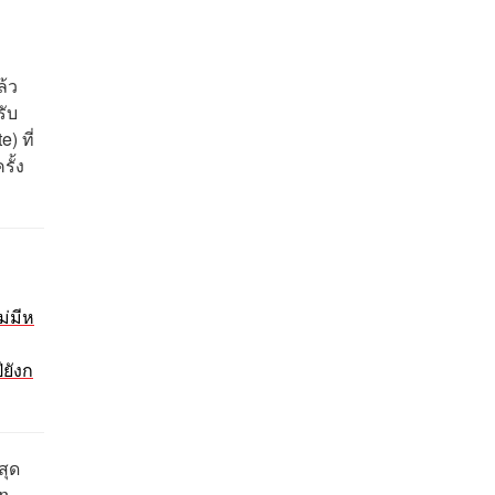
ล้ว
รับ
) ที่
ั้ง
ม่มีห
ียังก
สุด
an