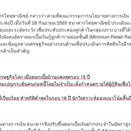
คารไทยพาณิชย์
กล่าวว่า ตามที่คณะกรรมการนโยบายทางการเงิน
1% ต่อปี เมื่อวันที่ 28 กันยายน 2565 ธนาคารไทยพาณิชย์ ประเมินแ
และระมัดระวัง เพื่อประคับประคองลูกค้าในกลุ่มเปราะบางที่ได้
งอัตราดอกเบี้ยเงินกู้ลูกค้ารายย่อยชั้นดี (Minimum Retail Rate
ข้อมูลทางเศรษฐกิจอย่างรอบด้านเพื่อประเมินการตัดสินใจอีกคร
กค้าเป็นสำคัญ
ศรษฐกิจโลก เมื่อดอกเบี้ยบ้านแพงสุดรอบ 15 ปี
ปญกระตุ้นคนก่อหนี้โดยไม่จำเป็น เล็งกำหนดรายได้ผู้กู้สินเชื่อไ
่เรียบร้อย ทำสถิติต่ำสุดในรอบ 16 ปี นักวิเคราะห์มองแนวโน้มสิ้นป
ทุนทางการเงิน ธนาคารจึงปรับขึ้นดอกเบี้ยเงินฝากประจำในอัตราสูง
ึ้นเฉพาะดอกเบี้ยที่เรียกเก็บจากลูกค้ารายใหญ่ชั้นดี (Minimum Lo