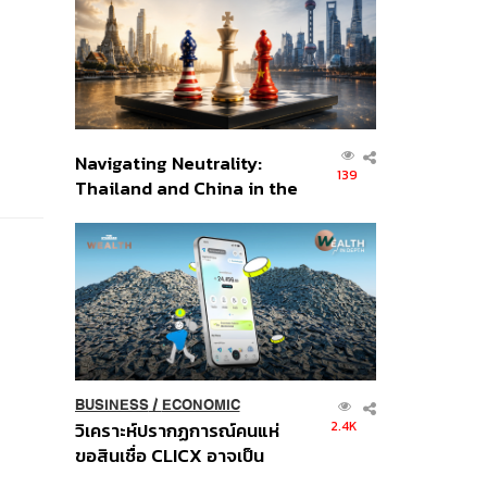
อินโดนีเซีย
Navigating Neutrality:
139
Thailand and China in the
Age of a New Global
Order
BUSINESS
/
ECONOMIC
2.4K
วิเคราะห์ปรากฏการณ์คนแห่
ขอสินเชื่อ CLICX อาจเป็น
เพียงยอดภูเขาน้ำแข็ง ของ