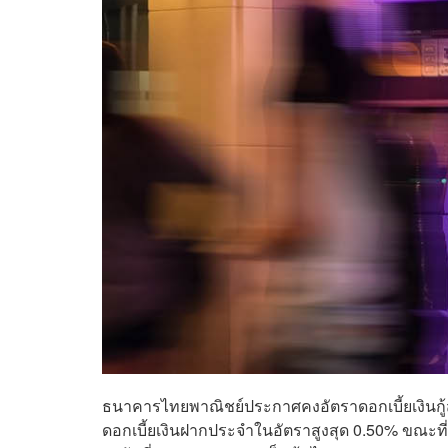
ธนาคารไทยพาณิชย์ประกาศคงอัตราดอกเบี้ยเงินกู้ส
ดอกเบี้ยเงินฝากประจำในอัตราสูงสุด 0.50% ขณะที่