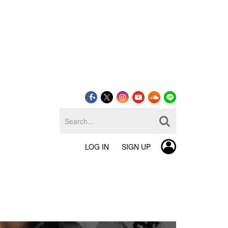
LOG IN
SIGN UP