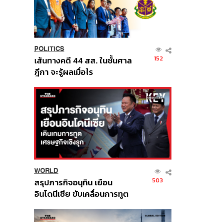
POLITICS
152
เส้นทางคดี 44 สส. ในชั้นศาล
ฎีกา จะรู้ผลเมื่อไร
WORLD
503
สรุปภารกิจอนุทิน เยือน
อินโดนีเซีย ขับเคลื่อนการทูต
เศรษฐกิจเชิงรุก ประกาศหุ้น
ส่วนยุทธศาสตร์ไทย –