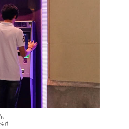
้น
% มี