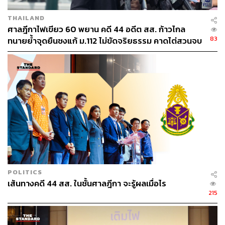
ABOUT THE PHOTOGRAPHER
THAILAND
ศวิตา พูลเสถียร
ศาลฎีกาไฟเขียว 60 พยาน คดี 44 อดีต สส. ก้าวไกล
ช่างภาพข่าว ประจำสำนักข่าว THE
83
ทนายย้ำจุดยืนชงแก้ ม.112 ไม่ขัดจริยธรรม คาดไต่สวนจบ
STANDARD
พฤษภาคมปี 2570
POLITICS
เส้นทางคดี 44 สส. ในชั้นศาลฎีกา จะรู้ผลเมื่อไร
215