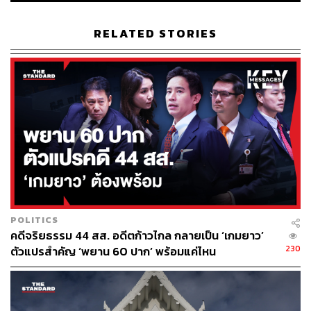
เกษตรกรผู้เลี้ยงวัวมือใหม่จะเป็นอย่างไร ขณะที่รัฐบาลจะ
ช่วยเหลือด้วยการพักต้น-พักดอกให้กับเกษตรกรที่เข้าร่วม
RELATED STORIES
โครงการแค่เพียงในช่วง 2 ปีแรก ส่วนปีที่ 3-5 เกษตรกรต้อง
รับภาระดอกเบี้ยร้อยละ 4.5 ด้วยตนเอง และยังต้องจ่ายคืนเงิน
ต้นในปีที่ 4-5 ปีละ 25,000 บาทด้วย หากเกินกำหนดชำระ
(เกิน 5 ปี) แล้ววัวยังสร้างมูลค่าเพิ่มไม่ได้ เกษตรกรยังหาเงิน
มาชำระหนี้ไม่ได้ ดอกเบี้ยจากร้อยละ 4.5 ก็จะเพิ่มเป็นอัตราที่
ธนาคารกำหนดตามปกติ บวกเพิ่มด้วยอัตราดอกเบี้ยลอยตัว
แบบ MRR และค่าความเสี่ยงอีกร้อยละ 3 สรุปแล้วโครงการ
นี้จะช่วยปลดพันธนาการหนี้หรือเพิ่มหนี้สินให้ล้นพ้นตัว
เกษตรกรกันแน่
“หวังว่า 100,000 ครอบครัวนำร่องจะรู้วิธีเลี้ยงวัวได้ง่ายๆ
POLITICS
หวังว่าวัวตัวละ 25,000 บาท จะคลอดลูกคลอดหลานถึงเหลน
คดีจริยธรรม 44 สส. อดีตก้าวไกล กลายเป็น ‘เกมยาว’
จนเต็มฟาร์ม หวังว่าราคาขายจะพุ่งสูงกว่าราคาซื้อ ความ
230
ตัวแปรสำคัญ ‘พยาน 60 ปาก’ พร้อมแค่ไหน
หวังของท่านรองนายกฯ สมศักดิ์ที่มีไอเดียนี้มากว่า 20 ปีจะ
สำเร็จได้จริงหรือไม่ ดูจากข้อเท็จจริงตรงนี้แล้วน่าจะยาก ผม
ไม่อยากอภิปรายท่านอีกเลย โดยเฉพาะกรณีไม่ไว้วางใจ” ค
ริษฐ์กล่าว