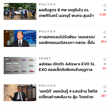
POLITICS
ผลชันสูตร 8 ศพ เหตุยิงใน รร.
0.9K
เทพศิรินทร์ นนทบุรี พบกระสุนเข้า
จุดสำคัญ ‘ศีรษะ-หน้าอก’ ครูถูกยิง
4 นัด จากระยะไกล
POLITICS
ศาลปกครองไม่รับฟ้อง ‘หมอสรณ’
654
ขอเพิกถอนมติสรรหา กสทช. ชี้ยัง
ไม่ใช่ผู้เดือดร้อนเสียหาย
SPORT
adidas เปิดตัว Adizero EVO SL
511
EXO คอลเล็กชันพิเศษรับฤดูกาล
College Football
POLITICS
‘เอกนิติ’ เผยเงินกู้ 4 แสนล้าน โฟกัส
287
เปลี่ยนผ่านพลังงาน ลุ้น ‘ไทยช่วย
ไทยพลัส’ เฟส 2 รอประเมินความ
เหมาะสม