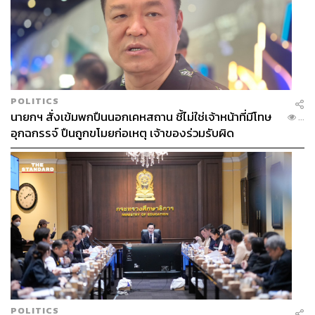
POLITICS
นายกฯ สั่งเข้มพกปืนนอกเคหสถาน ชี้ไม่ใช่เจ้าหน้าที่มีโทษ
...
อุกฉกรรจ์ ปืนถูกขโมยก่อเหตุ เจ้าของร่วมรับผิด
POLITICS