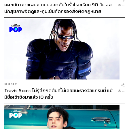
ยศชนัน เคาะแผนความปลอดภัยในรั้วโรงเรียน 90 วัน ส่ง
...
นักสุขภาพจิตดูแล-คุมเข้มคัดกรองสิ่งผิดกฎหมาย
MUSIC
Travis Scott ไม่รู้สึกกดดันที่ไม่เคยชนะรางวัลแกรมมี่ แม้
...
มีชื่อเข้าชิงมาแล้ว 10 ครั้ง