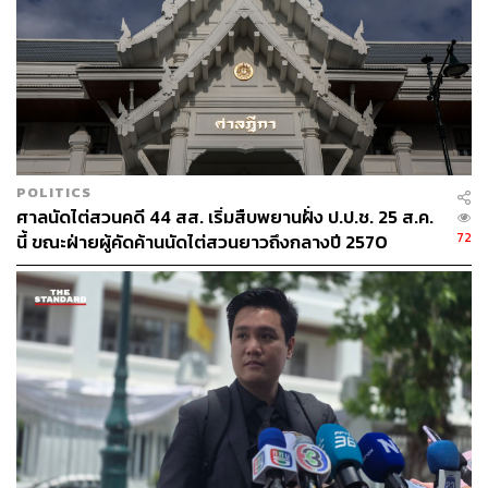
TAGS:
คริษฐ์ ปานเนียม
โคแสนล้าน
ธนาคารเพื่อการเกษตรและสหกรณ์การเกษตร
เกษตรกรไทย
นโยบายรัฐบาล
พรรคก้าวไกล
วัว
นโยบายรัฐบาลเศรษฐา
POLITICS
ศาลนัดไต่สวนคดี 44 สส. เริ่มสืบพยานฝั่ง ป.ป.ช. 25 ส.ค.
72
นี้ ขณะฝ่ายผู้คัดค้านนัดไต่สวนยาวถึงกลางปี 2570
530
ABOUT THE AUTHOR
THE STANDARD TEAM
กองบรรณาธิการ THE STANDARD