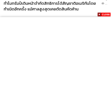
ทำไมทรัมป์เดินหน้าจำกัดสิทธิการได้สัญชาติอเมริกันโดย
...
กำเนิดอีกครั้ง แม้ศาลสูงสุดเคยตัดสินคัดค้าน
News
Wealth
Pop
Podcast
Video
Now
Opinion
Careers
Events
Privacy
About
Contact
Policy
FOR
ADVERTISING
MEMBERSHIP