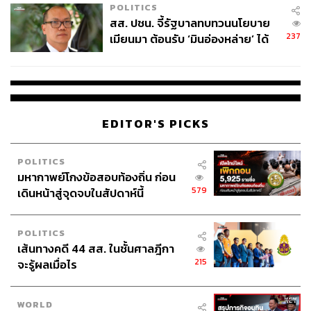
POLITICS
สส. ปชน. จี้รัฐบาลทบทวนนโยบาย
237
เมียนมา ต้อนรับ ‘มินอ่องหล่าย’ ได้
แค่สัญญาว่างเปล่า
EDITOR'S PICKS
POLITICS
มหากาพย์โกงข้อสอบท้องถิ่น ก่อน
579
เดินหน้าสู่จุดจบในสัปดาห์นี้
POLITICS
เส้นทางคดี 44 สส. ในชั้นศาลฎีกา
215
จะรู้ผลเมื่อไร
WORLD