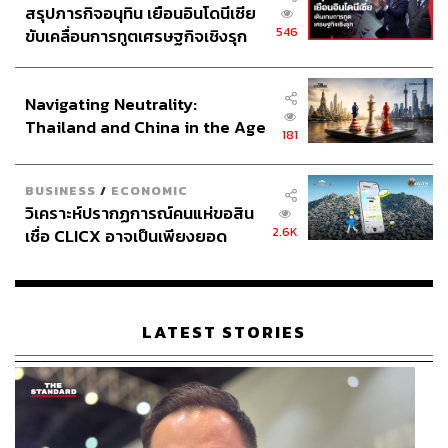
สรุปภารกิจอนุทิน เยือนอินโดนีเซีย
546
ขับเคลื่อนการทูตเศรษฐกิจเชิงรุก
ประกาศหุ้นส่วนยุทธศาสตร์ไทย –
อินโดนีเซีย
Navigating Neutrality:
Thailand and China in the Age
181
of a New Global Order
BUSINESS
/
ECONOMIC
วิเคราะห์ปรากฏการณ์คนแห่ขอสิน
2.6K
เชื่อ CLICX อาจเป็นเพียงยอด
ภูเขาน้ำแข็ง ของปัญหาหนี้ครัว
เรือนไทยที่ถูกซุกไว้
LATEST STORIES