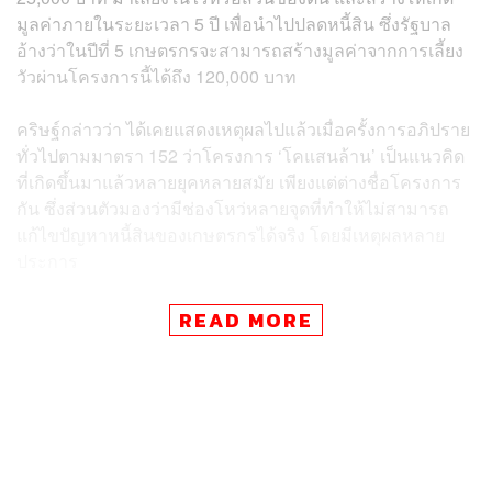
มูลค่าภายในระยะเวลา 5 ปี เพื่อนำไปปลดหนี้สิน ซึ่งรัฐบาล
อ้างว่าในปีที่ 5 เกษตรกรจะสามารถสร้างมูลค่าจากการเลี้ยง
วัวผ่านโครงการนี้ได้ถึง 120,000 บาท
คริษฐ์กล่าวว่า ได้เคยแสดงเหตุผลไปแล้วเมื่อครั้งการอภิปราย
ทั่วไปตามมาตรา 152 ว่าโครงการ ‘โคแสนล้าน’ เป็นแนวคิด
ที่เกิดขึ้นมาแล้วหลายยุคหลายสมัย เพียงแต่ต่างชื่อโครงการ
กัน ซึ่งส่วนตัวมองว่ามีช่องโหว่หลายจุดที่ทำให้ไม่สามารถ
แก้ไขปัญหาหนี้สินของเกษตรกรได้จริง โดยมีเหตุผลหลาย
ประการ
ประการแรก เป้าหมายของโครงการนี้คือการแก้ปัญหา
READ MORE
เกษตรกรที่มีหนี้สินกว่า 13 ล้านราย ซึ่งเป็นสมาชิกกองทุน
หมู่บ้าน (กทบ.) แต่รัฐบาลกลับแก้ปัญหาด้วยการให้เกษตรกร
เหล่านี้ซื้อวัวมาเลี้ยง โดยโฆษกประจำสำนักนายกรัฐมนตรี
กล่าวไว้ในการแถลงข่าวหลังการประชุม ครม. เมื่อวานนี้ว่า
เกษตรกรนำเงิน 50,000 บาทไปเลือกซื้อแม่พันธุ์วัว 2 ตัว แล้ว
ก็แค่ปล่อยให้แม่พันธุ์วัวเล็มหญ้าหัวไร่ปลายนาไปตาม