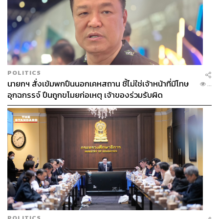
POLITICS
นายกฯ สั่งเข้มพกปืนนอกเคหสถาน ชี้ไม่ใช่เจ้าหน้าที่มีโทษ
...
อุกฉกรรจ์ ปืนถูกขโมยก่อเหตุ เจ้าของร่วมรับผิด
POLITICS