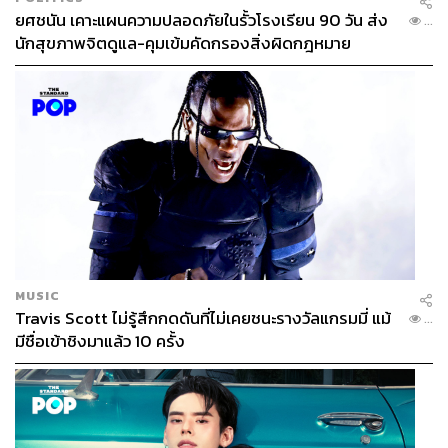
ยศชนัน เคาะแผนความปลอดภัยในรั้วโรงเรียน 90 วัน ส่ง
...
นักสุขภาพจิตดูแล-คุมเข้มคัดกรองสิ่งผิดกฎหมาย
MUSIC
Travis Scott ไม่รู้สึกกดดันที่ไม่เคยชนะรางวัลแกรมมี่ แม้
...
มีชื่อเข้าชิงมาแล้ว 10 ครั้ง