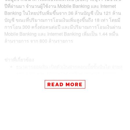
ปีที่ผ่านมา จำนวนผู้ใช้งาน Mobile Banking และ Internet
Banking ในไทยปรับเพิ่มขึ้นจาก 36 ล้านบัญชี เป็น 121 ล้าน
บัญชี ขณะที่ปริมาณการโอนเงินเพิ่มสูงขึ้นถึง 18 เท่า โดยมี
การโอน 300 ครั้งต่อคนต่อปี และมีปริมาณการโอนเงินผ่าน
Mobile Banking และ Internet Banking เพิ่มเป็น 1.44 หมื่น
ล้านรายการ จาก 800 ล้านรายการ
ข่าวที่เกี่ยวข้อง
ธนาคารออมสิน เปิดตัวเงินฝากดอกเบี้ยขั้นบันได จ่ายสู
งสุด 4.5% และ 10% หวังส่งเสริมการออมระยะยาว
เ
ตรียมตัวไว้! ตั้งแต่ 15 พ.ย. นี้ ‘ฝากเงินผ่านตู้’ ต้องยืนยัน
READ MORE
ตัวตนผ่านบัตรเดบิต บัตรเอทีเอ็ม และบัตรเครดิต เพื่อป้
องกันการฟอกเงิน
ไม่ตกขบวน! ไทยพาณิชย์ปรับขึ้นดอกเบี้ย MLR และ M
OR 0.25% พร้อมขยับดอกเบี้ยเงินฝากประจำสูงสุด 0.5
0%