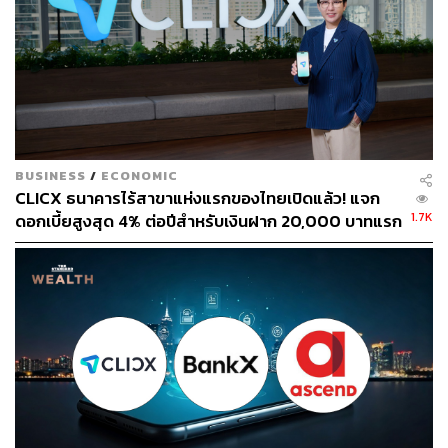
BUSINESS
/
ECONOMIC
CLICX ธนาคารไร้สาขาแห่งแรกของไทยเปิดแล้ว! แจก
1.7K
ดอกเบี้ยสูงสุด 4% ต่อปีสำหรับเงินฝาก 20,000 บาทแรก
ดูเงื่อนไขที่นี่
ภาพประกอบ
:
เทียนจรัส วงศ์พิเศษกุล
สามารถติดตาม THE STANDARD WEALTH
ผ่านแอปพลิเคชันต่างๆ ที่คุณสะดวกหรือใช้งานอยู่แล้วได้เลย