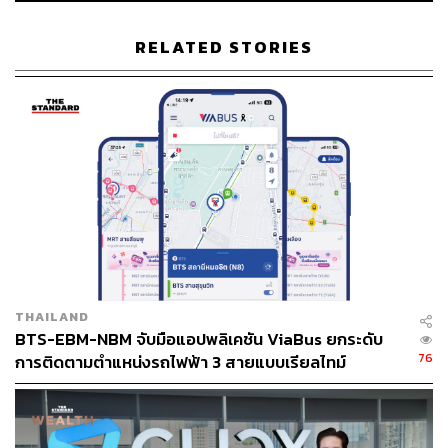
ระบบเทคโนโลยีสารสนเทศขัดข้อง ที่กระทบต่อการให้
บริการผ่าน 3 ช่องทางสำคัญของธนาคารในช่วง 9 เดือนแรก
RELATED STORIES
ของปี 2565 ซึ่งเผยแพร่โดยศูนย์คุ้มครองผู้ใช้บริการทางการ
เงินของ ธปท. เราลองไปดูกันว่าธนาคารใดที่เกิดปัญหาแอป
ล่มบ่อยครั้งที่สุดนับตั้งแต่ต้นปีที่ผ่านมา
THAILAND
BTS-EBM-NBM จับมือแอปพลิเคชัน ViaBus ยกระดับ
76
การติดตามตำแหน่งรถไฟฟ้า 3 สายแบบเรียลไทม์