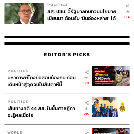
POLITICS
สส. ปชน. จี้รัฐบาลทบทวนนโยบาย
234
เมียนมา ต้อนรับ ‘มินอ่องหล่าย’ ได้
แค่สัญญาว่างเปล่า
EDITOR'S PICKS
POLITICS
มหากาพย์โกงข้อสอบท้องถิ่น ก่อน
578
เดินหน้าสู่จุดจบในสัปดาห์นี้
POLITICS
เส้นทางคดี 44 สส. ในชั้นศาลฎีกา
215
จะรู้ผลเมื่อไร
WORLD