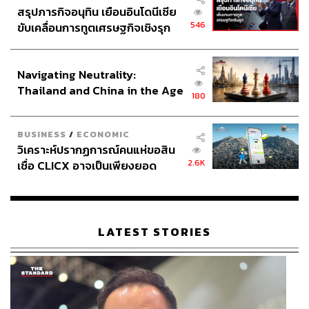
สรุปภารกิจอนุทิน เยือนอินโดนีเซีย
546
ขับเคลื่อนการทูตเศรษฐกิจเชิงรุก
ประกาศหุ้นส่วนยุทธศาสตร์ไทย –
อินโดนีเซีย
Navigating Neutrality:
Thailand and China in the Age
180
of a New Global Order
BUSINESS
/
ECONOMIC
วิเคราะห์ปรากฏการณ์คนแห่ขอสิน
2.6K
เชื่อ CLICX อาจเป็นเพียงยอด
ภูเขาน้ำแข็ง ของปัญหาหนี้ครัว
เรือนไทยที่ถูกซุกไว้
LATEST STORIES