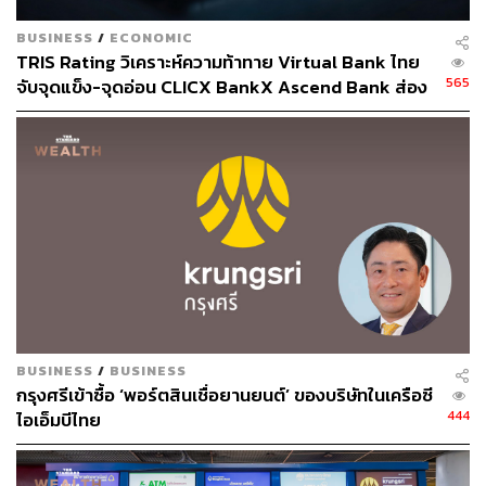
BUSINESS
/
ECONOMIC
TAGS:
Mobile Banking
Application
Internet Banking
TRIS Rating วิเคราะห์ความท้าทาย Virtual Bank ไทย
ธนาคาร
565
จับจุดแข็ง-จุดอ่อน CLICX BankX Ascend Bank ส่อง
ผลกระทบต่อธนาคารดั้งเดิม
556
ABOUT THE AUTHOR
BUSINESS
/
BUSINESS
ดำรงเกียรติ มาลา
กรุงศรีเข้าซื้อ ‘พอร์ตสินเชื่อยานยนต์’ ของบริษัทในเครือซี
Content Creator THE STANDARD WEALTH
444
ไอเอ็มบีไทย