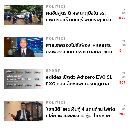
POLITICS
ผลชันสูตร 8 ศพ เหตุยิงใน รร.
897
เทพศิรินทร์ นนทบุรี พบกระสุนเข้า
จุดสำคัญ ‘ศีรษะ-หน้าอก’ ครูถูกยิง
4 นัด จากระยะไกล
POLITICS
ศาลปกครองไม่รับฟ้อง ‘หมอสรณ’
644
ขอเพิกถอนมติสรรหา กสทช. ชี้ยัง
ไม่ใช่ผู้เดือดร้อนเสียหาย
SPORT
adidas เปิดตัว Adizero EVO SL
507
EXO คอลเล็กชันพิเศษรับฤดูกาล
College Football
POLITICS
‘เอกนิติ’ เผยเงินกู้ 4 แสนล้าน โฟกัส
286
เปลี่ยนผ่านพลังงาน ลุ้น ‘ไทยช่วย
ไทยพลัส’ เฟส 2 รอประเมินความ
เหมาะสม