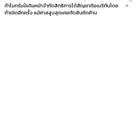
ทำไมทรัมป์เดินหน้าจำกัดสิทธิการได้สัญชาติอเมริกันโดย
...
กำเนิดอีกครั้ง แม้ศาลสูงสุดเคยตัดสินคัดค้าน
News
Wealth
Pop
Podcast
Video
Now
Opinion
Careers
Events
Privacy
About
Contact
Policy
FOR
ADVERTISING
MEMBERSHIP