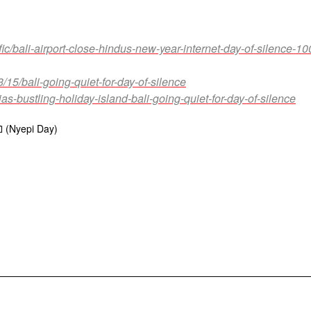
bali-airport-close-hindus-new-year-internet-day-of-silence-1
5/bali-going-quiet-for-day-of-silence
s-bustling-holiday-island-bali-going-quiet-for-day-of-silence
ิ (Nyepi Day)