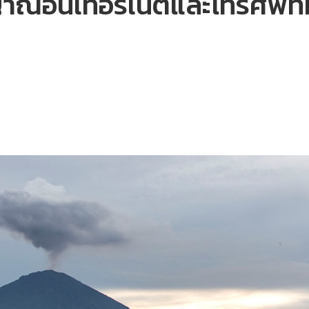
ณอินเทอร์เน็ตและโทรศัพท์ม