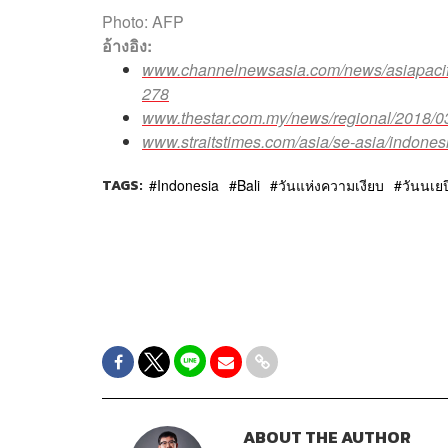
Photo: AFP
อ้างอิง:
www.channelnewsasia.com/news/asiapacific/
278
www.thestar.com.my/news/regional/2018/03/1
www.straitstimes.com/asia/se-asia/indonesia
TAGS:
Indonesia
Bali
วันแห่งความเงียบ
วันนเยป
ABOUT THE AUTHOR