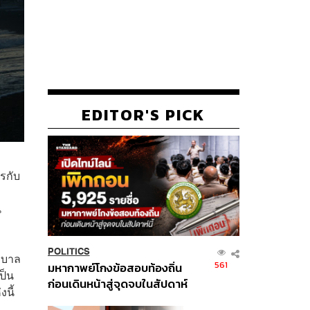
EDITOR'S PICK
รกับ
า
น
POLITICS
ยาบาล
561
มหากาพย์โกงข้อสอบท้องถิ่น
ป็น
ก่อนเดินหน้าสู่จุดจบในสัปดาห์
นี้
นี้