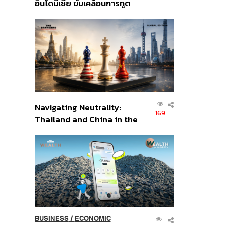
อินโดนีเซีย ขับเคลื่อนการทูต
เศรษฐกิจเชิงรุก ประกาศหุ้น
ส่วนยุทธศาสตร์ไทย –
อินโดนีเซีย
Navigating Neutrality:
169
Thailand and China in the
Age of a New Global
Order
BUSINESS
/
ECONOMIC