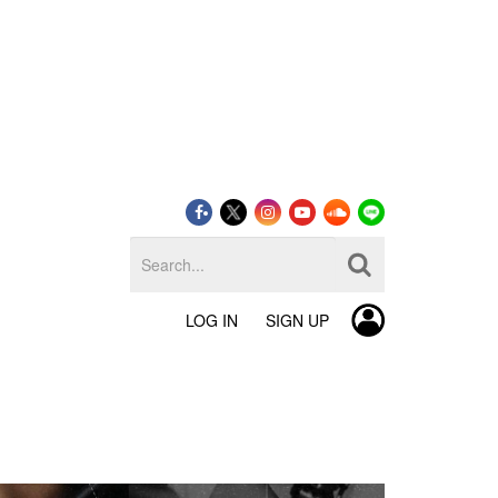
LOG IN
SIGN UP