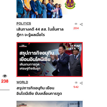
POLITICS
204
เส้นทางคดี 44 สส. ในชั้นศาล
ฎีกา จะรู้ผลเมื่อไร
238
WORLD
542
สรุปภารกิจอนุทิน เยือน
อินโดนีเซีย ขับเคลื่อนการทูต
เศรษฐกิจเชิงรุก ประกาศหุ้น
ส่วนยุทธศาสตร์ไทย –