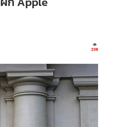
าฝึก Apple
238