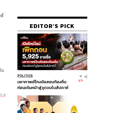
ิ์
EDITOR'S PICK
้ใน
POLITICS
571
มหากาพย์โกงข้อสอบท้องถิ่น
ก่อนเดินหน้าสู่จุดจบในสัปดาห์
นี้
in-a