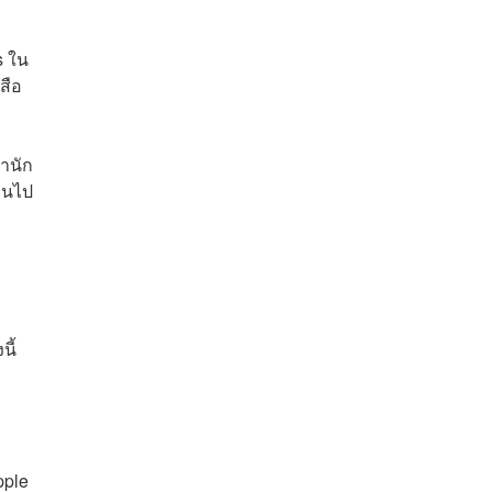
s ใน
สือ
สำนัก
งานไป
นี้
pple