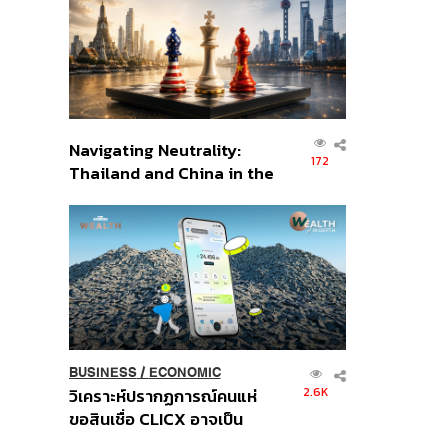
อินโดนีเซีย
Navigating Neutrality:
172
Thailand and China in the
Age of a New Global
Order
BUSINESS
/
ECONOMIC
2.6K
วิเคราะห์ปรากฏการณ์คนแห่
ขอสินเชื่อ CLICX อาจเป็น
เพียงยอดภูเขาน้ำแข็ง ของ