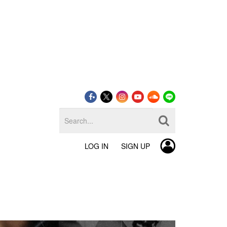
LOG IN
SIGN UP