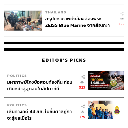
นัยทางการเมือง
THAILAND
สรุปมหากาพย์กล้องส่องพระ
355
ZEISS Blue Marine จากสัญญา
ผลิต 8.3 ล้าน สู่ข้อพิพาท ‘มา
เวลล์ฯ’ ฟ้อง ‘โทน บางแค’ ผิดนัด
จ่ายหนี้-แอบระบุแบรนด์
EDITOR'S PICKS
POLITICS
มหากาพย์โกงข้อสอบท้องถิ่น ก่อน
523
เดินหน้าสู่จุดจบในสัปดาห์นี้
POLITICS
เส้นทางคดี 44 สส. ในชั้นศาลฎีกา
175
จะรู้ผลเมื่อไร