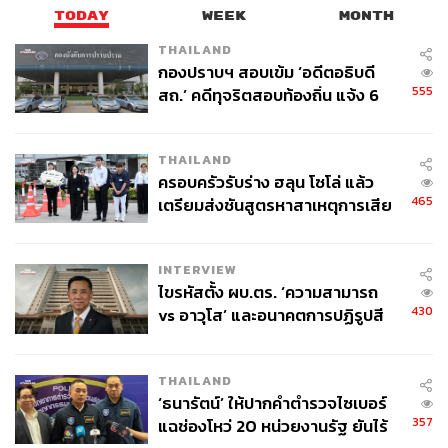
TODAY
WEEK
MONTH
THAILAND
กองปราบฯ สอบเข้ม ‘อดีตอธิบดี
555
สถ.’ คดีทุจริตสอบท้องถิ่น แจ้ง 6
ข้อหาหนัก จ่อชง ป.ป.ช. 12 ส.ค. นี้
THAILAND
ครอบครัวรับร่าง ฮลุน โซโล่ แล้ว
465
เตรียมส่งชันสูตรหาสาเหตุการเสีย
ชีวิต
INTERVIEW
ไขรหัสตั้ง ผบ.ตร. ‘ความสามารถ
430
vs อาวุโส’ และอนาคตการปฏิรูปสี
กากี กับ พล.ต.อ. เอก อังสนานนท์
THAILAND
‘ธนารัตน์’ ให้ปากคำตำรวจไซเบอร์
357
แฉช่องโหว่ 20 หน่วยงานรัฐ ยันไร้