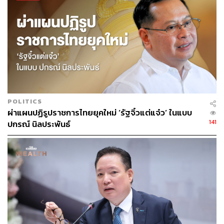
ประธานาธิบดีสหรัฐฯ ในสัปดาห์นี้ทรัมป์ประกาศว่าจะเรียก
เก็บภาษีนำเข้าจากผู้ผลิตเซมิคอนดักเตอร์จากไต้หวัน ซึ่ง
เป็นกลุ่มอุตสาหกรรมที่มีบทบาทสำคัญต่อห่วงโซ่อุปทานของ
Apple
เนื่องจาก Apple พึ่งพาผู้ส่งออกจากเอเชียอย่างมาก โดย
เฉพาะบริษัท TSMC ซึ่งเป็นผู้ผลิตชิปในไต้หวัน และเป็นผู้ส่ง
ออกหลักๆ ให้กับกลุ่มผลิตภัณฑ์ของ Apple ทั้ง iPhone, iPad
และ Mac ซึ่งการเก็บภาษีที่เพิ่มขึ้นอาจทำให้ต้นทุนของ
POLITICS
ผ่าแผนปฏิรูปราชการไทยยุคใหม่ ‘รัฐจิ๋วแต่แจ๋ว’ ในแบบ
Apple สูงขึ้นไปด้วย อาจทำให้แบรนด์ต้องหาทางเลือกใหม่
141
ปกรณ์ นิลประพันธ์
เพื่อลดผลกระทบจากมาตรการดังกล่าว
ฝั่งประธานเจ้าหน้าที่ฝ่ายการเงินของ Apple กล่าวเพียงสั้นๆ
ว่า บริษัทอยู่ระหว่างการเฝ้าติดตามสถานการณ์ของการขึ้น
ภาษีอย่างใกล้ชิด และผู้สื่อข่าวยังถามถึงผลกระทบของการ
เปิดตัว DeepSeek AI ที่พัฒนาจากบริษัทสัญชาติจีนที่อ้างว่า
เป็น AI ที่มีราคาต่ำกว่าคู่แข่งจากสหรัฐฯ อย่างมาก โดย ทิม
คุก แสดงความเห็นว่า การมีนวัตกรรมที่ช่วยเพิ่ม
ประสิทธิภาพถือเป็นสิ่งที่ดีในอุตสาหกรรม