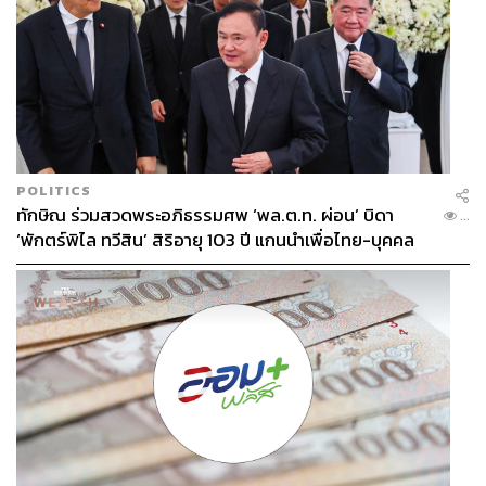
POLITICS
ทักษิณ ร่วมสวดพระอภิธรรมศพ ‘พล.ต.ท. ผ่อน’ บิดา
...
‘พักตร์พิไล ทวีสิน’ สิริอายุ 103 ปี แกนนำเพื่อไทย-บุคคล
หลากวงการร่วมอาลัย