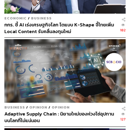
ภาพ:
Wongsakorn 2468 / Shutterstock
ECONOMIC
/
BUSINESS
อ้างอิง:
กกร. ชี้ AI เร่งเศรษฐกิจโลก โตแบบ K-Shape จี้ไทยเพิ่ม
https://asia.nikkei.com/Business/Technology/Apple-s
182
Local Content รับคลื่นลงทุนใหม่
-China-woes-drag-down-overall-iPhone-sales
https://www.ft.com/content/049330d3-e4ad-44e4-807
9-2fe8b84852f9
สามารถติดตาม THE STANDARD WEALTH
ผ่านแอปพลิเคชันต่างๆ ที่คุณสะดวกหรือใช้งานอยู่แล้วได้เลย
BUSINESS
/
OPINION
/
OPINION
TAGS:
iPhone 16
Apple Intelligence
Adaptive Supply Chain : นิยามใหม่ของห่วงโซ่อุปทาน
ปัญญาประดิษฐ์ (Artificial intelligence - AI)
Apple
127
บนโลกที่ไม่แน่นอน
Tim Cook
iPhone
รายได้