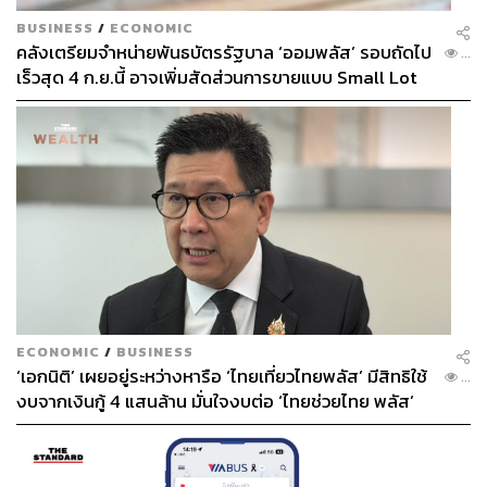
BUSINESS
/
ECONOMIC
คลังเตรียมจำหน่ายพันธบัตรรัฐบาล ‘ออมพลัส’ รอบถัดไป
...
เร็วสุด 4 ก.ย.นี้ อาจเพิ่มสัดส่วนการขายแบบ Small Lot
First มากขึ้น
ECONOMIC
/
BUSINESS
‘เอกนิติ’ เผยอยู่ระหว่างหารือ ‘ไทยเที่ยวไทยพลัส’ มีสิทธิใช้
...
งบจากเงินกู้ 4 แสนล้าน มั่นใจงบต่อ ‘ไทยช่วยไทย พลัส’
เฟส 2 มีเพียงพอ