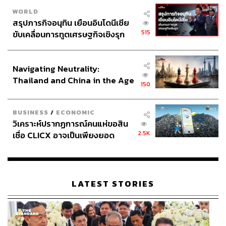
WORLD
สรุปภารกิจอนุทิน เยือนอินโดนีเซีย
515
ขับเคลื่อนการทูตเศรษฐกิจเชิงรุก
ประกาศหุ้นส่วนยุทธศาสตร์ไทย –
อินโดนีเซีย
Navigating Neutrality:
Thailand and China in the Age
150
of a New Global Order
BUSINESS
/
ECONOMIC
วิเคราะห์ปรากฏการณ์คนแห่ขอสิน
2.5K
เชื่อ CLICX อาจเป็นเพียงยอด
ภูเขาน้ำแข็ง ของปัญหาหนี้ครัว
เรือนไทยที่ถูกซุกไว้
LATEST STORIES