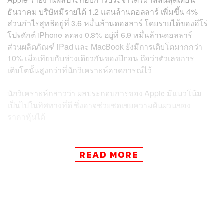
ธันวาคม บริษัทมีรายได้ 1.2 แสนล้านดอลลาร์ เพิ่มขึ้น 4%
ส่วนกำไรสุทธิอยู่ที่ 3.6 หมื่นล้านดอลลาร์ โดยรายได้ของฮีโร่
โปรดักต์ iPhone ลดลง 0.8% อยู่ที่ 6.9 หมื่นล้านดอลลาร์
ส่วนผลิตภัณฑ์ iPad และ MacBook ยังมีการเติบโตมากกว่า
10% เมื่อเทียบกับช่วงเดียวกันของปีก่อน ถือว่าตัวเลขการ
เติบโตนั้นสูงกว่าที่นักวิเคราะห์คาดการณ์ไว้
นักวิเคราะห์กล่าวว่า ผลประกอบการของ Apple มีแนวโน้ม
เป็นไปในทิศทางที่ดี ซึ่งอาจช่วยชดเชยความผันผวนของ
ราคาหุ้นได้
READ MORE
ข่าวที่เกี่ยวข้อง:
หุ้น Apple ร่วง 12% จากจุดสูงสุด เซ่นปม AI และยอดข
ายตกต่ำในจีน ผลตอบแทนรั้งท้าย…
มาร์ก ซักเคอร์เบิร์ก พูดแขวะ Apple ว่าไม่มีนวัตกรรมใ
หม่ แถมยังตั้งกฎตามใจตัวเอง…