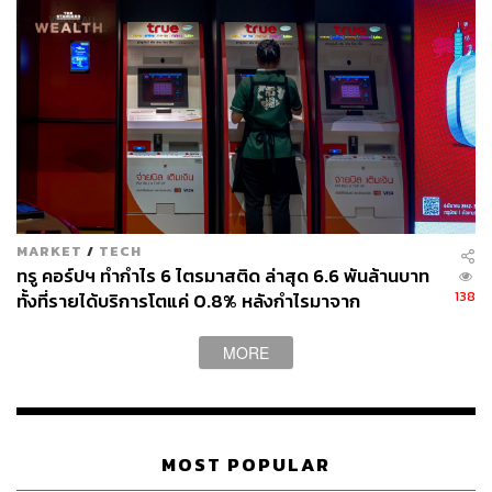
236
MARKET
/
TECH
ABOUT THE AUTHOR
ทรู คอร์ปฯ ทำกำไร 6 ไตรมาสติด ล่าสุด 6.6 พันล้านบาท
จิรันธนิน กมลเลิศ
138
ทั้งที่รายได้บริการโตแค่ 0.8% หลังกำไรมาจาก
Content Creator ประจำ THE STANDARD
ประสิทธิภาพและใบอนุญาตคลื่น ไม่ใช่การขยายรายได้
WEALTH
MORE
MOST POPULAR