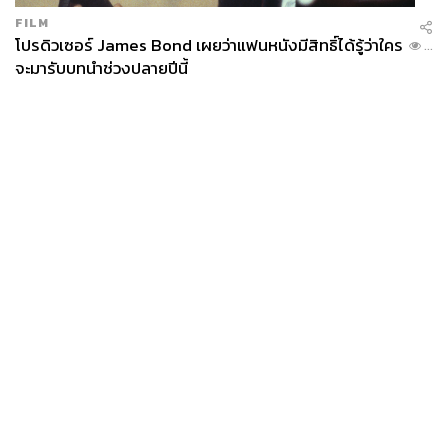
FILM
โปรดิวเซอร์ James Bond เผยว่าแฟนหนังมีสิทธิ์ได้รู้ว่าใคร
...
จะมารับบทนำช่วงปลายปีนี้
News
Wealth
Pop
Podcast
Video
Now
Opinion
Careers
Events
Privacy
About
Contact
Policy
FOR
ADVERTISING
MEMBERSHIP