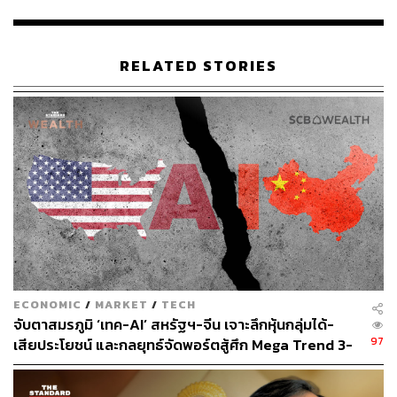
สมาร์ทโฟนที่ขับเคลื่อนด้วย AI ครั้งแรก ช่วยกระตุ้นความ
ต้องการซื้อสมาร์ทโฟนเพิ่มขึ้นอย่างเห็นได้ชัด
“เราเริ่มเห็นผลลัพธ์ที่ดีหลังจากเปิดตัว Apple Intelligence
RELATED STORIES
หรือ ระบบ AI อัจฉริยะส่วนบุคคลของ Apple ที่นำโมเดลเจ
เนอเรทีฟมาใช้กับ iPhone, iPad และ Mac เพื่ออัปเดตปรับ
แต่งฟีเจอร์ใหม่ๆ ครั้งใหญ่ที่สุดเท่าที่เคยมีมา แม้ในช่วงแรก
ฟีเจอร์ดังกล่าวยังมีข้อจำกัดรองรับได้แค่ภาษาอังกฤษ แต่จาก
นี้จะเพิ่มการรองรับภาษาอื่นๆ ทั้งญี่ปุ่น จีน และเกาหลี ใน
เดือนเมษายนปีนี้” ทิม คุก ซีอีโอ Apple กล่าว
ขณะเดียวกัน เควาน พาเร็กห์ ประธานเจ้าหน้าที่ฝ่ายการเงิน
ของ Apple กล่าวต่อไป ว่า ประสิทธิภาพของ iPhone 16 ที่มา
พร้อมกับระบบ AI และฟีเจอร์ Apple Intelligence แข็งแกร่ง
มาก และสามารถดึงดูดความสนใจจากกลุ่มเป้าหมายได้เป็น
ECONOMIC
/
MARKET
/
TECH
อย่างดี
จับตาสมรภูมิ ‘เทค-AI’ สหรัฐฯ-จีน เจาะลึกหุ้นกลุ่มได้-
97
เสียประโยชน์ และกลยุทธ์จัดพอร์ตสู้ศึก Mega Trend 3-
อย่างไรก็ตาม ผลประกอบการที่แข็งแกร่งนี้เกิดขึ้นท่ามกลาง
5 ปีข้างหน้า
ความกังวลเกี่ยวกับนโยบายการค้าของ โดนัลด์ ทรัมป์