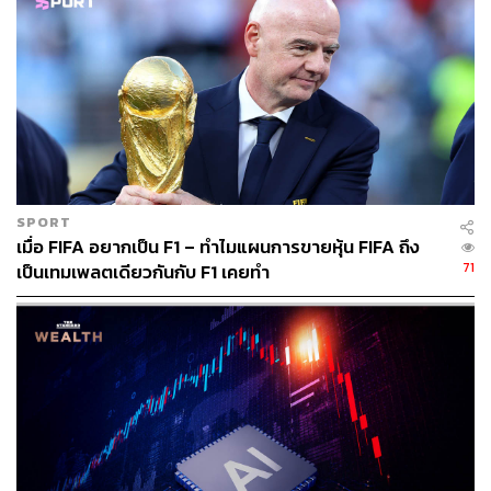
อาจจะใช้สิทธิ์ไถ่ถอนหุ้นกู้แปลงสภาพที่ออกขายช่วงโควิด
หรือแม้กระทั่งซื้อกิจการเพิ่มเติม
นอกจากอุตสาหกรรมการบินแล้ว อีกหนึ่งบริษัทในลิสต์ที่น่า
จับตามองคือ LVMH ภายใต้การนำของ Bernard Arnault ซีอี
โอ และมหาเศรษฐีที่ร่ำรวยที่สุดในโลกประจำปี 2022
Deborah Aitken มองว่าผู้ผลิตสินค้าแฟชั่นหรูอย่าง LVMH จะ
ได้อานิสงส์จากการผ่อนคลายมาตรการควบคุมโควิดของจีน
SPORT
เมื่อ FIFA อยากเป็น F1 – ทำไมแผนการขายหุ้น FIFA ถึง
ทั้งนี้ รายได้ของบริษัทคาดว่าจะเพิ่มขึ้น 20% ด้วยแรงหนุน
71
เป็นเทมเพลตเดียวกันกับ F1 เคยทำ
จากกลุ่มไวน์และสปิริต น้ำหอม และเครื่องสำอาง แต่ในส่วน
ของสินค้าแฟชั่น เช่น กระเป๋าหนัง ยังคงถูกกดดันจากราคาที่
สูงขึ้น
ด้านอุตสาหกรรมเทคโนโลยีในลิสต์นี้ โดยเฉพาะบริษัทใน
กลุ่ม Big Tech อย่าง Meta, Microsoft และ Netflix ดูเหมือนจะ
เป็นปีที่ดีและแย่แตกต่างกันไป
สำหรับบริษัทแม่ของ Facebook อย่าง Meta เผชิญกับความ