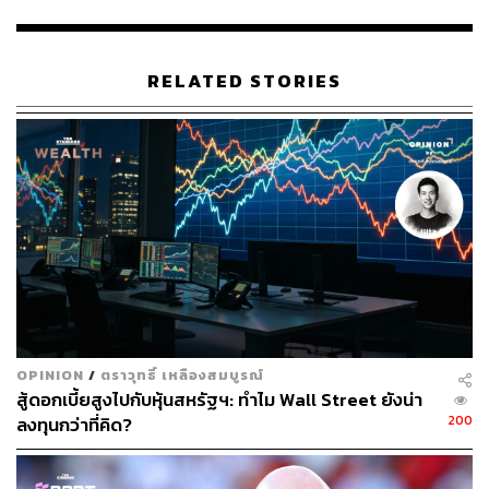
หุ้นที่ต้องจับตามอง คือ Airbus และ Singapore Airlines ดู
เหมือนจะมีแนวโน้มที่สดใสมากกว่าจากมุมมองของนัก
วิเคราะห์ Bloomberg
RELATED STORIES
George Ferguson ระบุว่า Airbus ดูมีอนาคตที่สดใสมากขึ้น
ด้วยการเพิ่มงบประมาณด้านความมั่นคงของยุโรป และการ
ปรับปรุงห่วงโซ่อุปทานของบริษัท ช่วยให้อัตราการต่อเครื่อง
บินเร็วขึ้น อย่างรุ่น A320 ที่มีอัตรากำไรสูงที่สุด เดิมทีสร้างได้
45 ลำต่อเดือน คาดว่าจะเพิ่มเป็นกว่า 60 ลำต่อเดือนภายใน
ครึ่งปีหลังของปีนี้ และด้วยความขัดแย้งระหว่าง
สหรัฐอเมริกากับจีน ทำให้ Airbus ได้คำสั่งซื้อบางส่วนมาจาก
Boeing
ขณะที่ Tim Bacchus มองว่า Singapore Airlines มีแนวโน้ม
จะฟื้นตัวกลับไปสู่ระดับ 75% ของปี 2019 และกำไรในปีนี้มี
OPINION
/
ตราวุทธิ์ เหลืองสมบูรณ์
โอกาสจะทำได้ดีกว่า Consensus หนุนจากความสามารถใน
สู้ดอกเบี้ยสูงไปกับหุ้นสหรัฐฯ: ทำไม Wall Street ยังน่า
การบรรทุกผู้โดยสารที่เพิ่มขึ้น ความต้องการเดินทางท่อง
200
ลงทุนกว่าที่คิด?
เที่ยวที่แข็งแกร่ง การปรับราคาค่าขนส่งสินค้า และต้นทุน
พลังงานที่ลดลง ด้วยกระแสเงินสดที่แข็งแกร่งทำให้บริษัท