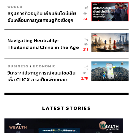
WORLD
สรุปภารกิจอนุทิน เยือนอินโดนีเซีย
566
ขับเคลื่อนการทูตเศรษฐกิจเชิงรุก
ประกาศหุ้นส่วนยุทธศาสตร์ไทย –
อินโดนีเซีย
Navigating Neutrality:
Thailand and China in the Age
213
of a New Global Order
BUSINESS
/
ECONOMIC
วิเคราะห์ปรากฏการณ์คนแห่ขอสิน
2.7K
เชื่อ CLICX อาจเป็นเพียงยอด
ภูเขาน้ำแข็ง ของปัญหาหนี้ครัว
เรือนไทยที่ถูกซุกไว้
LATEST STORIES