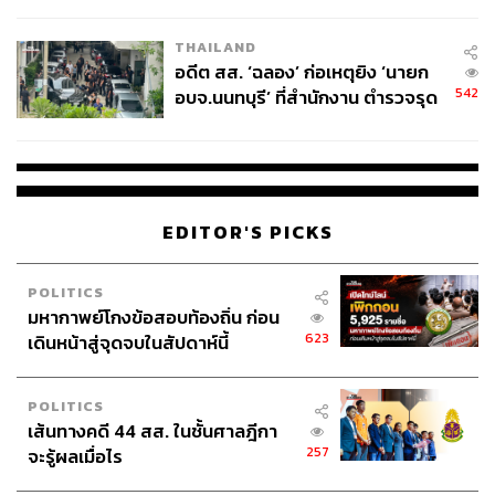
ผู้ใช้ถอดเปลี่ยนแบตเองได้ ก่อนกฎ
EU บังคับปีหน้า
THAILAND
อดีต สส. ‘ฉลอง’ ก่อเหตุยิง ‘นายก
542
อบจ.นนทบุรี’ ที่สำนักงาน ตำรวจรุด
ลงพื้นที่
EDITOR'S PICKS
POLITICS
มหากาพย์โกงข้อสอบท้องถิ่น ก่อน
623
เดินหน้าสู่จุดจบในสัปดาห์นี้
POLITICS
เส้นทางคดี 44 สส. ในชั้นศาลฎีกา
257
จะรู้ผลเมื่อไร