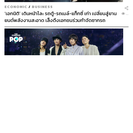
ECONOMIC
/
BUSINESS
‘เอกนิติ’ เดินหน้าโละ รถตู้-รถเมล์-แท็กซี่ เก่า เปลี่ยนสู่ยาน
...
ยนต์พลังงานสะอาด เล็งดึงเอกชนร่วมกำจัดซากรถ
MUSIC
F FOREVER IN BANGKOK คอนเสิร์ตสุดยิ่งใหญ่ของ
...
ตำนานรักแรกแห่งเอเชีย