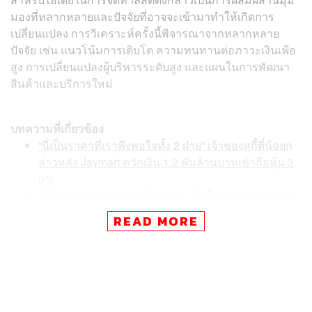
มองที่หลากหลายและปัจจัยที่อาจจะเข้ามาทำให้เกิดการ
เปลี่ยนแปลง การวิเคราะห์ครั้งนี้พิจารณาจากหลากหลาย
ปัจจัย เช่น แนวโน้มการเติบโต ความทนทานต่อภาวะเงินเฟ้อ
สูง การเปลี่ยนแปลงผู้บริหารระดับสูง และแผนในการพัฒนา
สินค้าและบริการใหม่
บทความที่เกี่ยวข้อง
“นี่เป็นราคาที่เราพึงพอใจทั้ง 2 ฝ่าย” เจ้าของสุกี้ตี๋น้อยก
ล่าวหลัง Jaymart ควักเงิน 1.2 พันล้านบาทเข้าถือหุ้น 3
0%
ADVANC ทุ่ม 32,420 ล้านบาท เข้าซื้อกิจการ 3BB จาก
JAS
READ MORE
กางแผน ‘โอ้กะจู๋’ หลังมี OR เป็นแบ็กอัป เดินหน้าขยาย
สาขาเพิ่มเป็น 60 แห่ง ขายผักสดและบุก CLMV ก่อน IP
O ในปี 2567
จากลิสต์ข้างต้นมีบริษัทไทยเพียง 1 บริษัทที่ถูกคัดเลือกเข้ามา