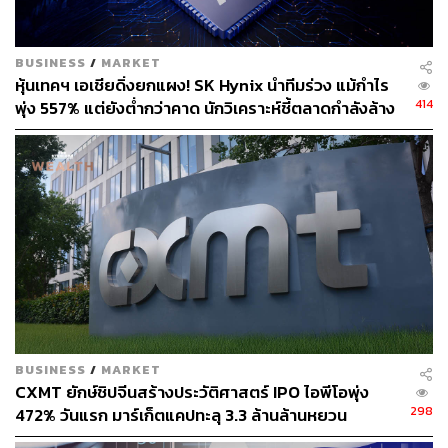
ยากลำบากในปี 2022 และอาจจะยังไม่ดีนักในปีนี้ บริษัทกำลัง
เผชิญกับการเติบโตที่ลดลง เนื่องจากธุรกิจโฆษณาชะลอตัว
BUSINESS
/
MARKET
และต้นทุนการดำเนินงานที่เพิ่มขึ้นจากการพัฒนาธุรกิจ
หุ้นเทคฯ เอเชียดิ่งยกแผง! SK Hynix นำทีมร่วง แม้กำไร
AR/VR รวมทั้งค่าใช้จ่ายสำหรับผู้สร้างคอนเทนต์ของ Reels
414
พุ่ง 557% แต่ยังต่ำกว่าคาด นักวิเคราะห์ชี้ตลาดกำลังล้าง
จะกดดันมากขึ้น
‘ฟองสบู่’ AI
Microsoft มีแนวโน้มจะฟื้นตัวได้ตามการฟื้นตัวของธุรกิจคลา
วด์ ส่วน Netflix มีแนวโน้มที่ดีขึ้นจากการสนับสนุนของราย
ได้โฆษณา ซึ่งนักวิเคราะห์ของ Bloomberg Intelligence คาด
ว่าจะเพิ่มขึ้นกว่า 1 พันล้านดอลลาร์ เข้ามาชดเชยส่วนที่ผู้ใช้
งานปรับลดแพ็กเกจการใช้งานไปยังส่วนที่ถูกลง
สำหรับผู้ที่สนใจว่าบริษัทอื่นๆ ในลิสต์ 50 บริษัทที่ต้องจับตา
มองประจำปี 2023 มีบริษัทอะไรอีกบ้าง สามารถอ่านได้จาก
2023 Stocks to Watch: Top Picks Include EBay, Porsche
BUSINESS
/
MARKET
(bloomberg.com)
CXMT ยักษ์ชิปจีนสร้างประวัติศาสตร์ IPO ไอพีโอพุ่ง
298
472% วันแรก มาร์เก็ตแคปทะลุ 3.3 ล้านล้านหยวน
อ้างอิง: