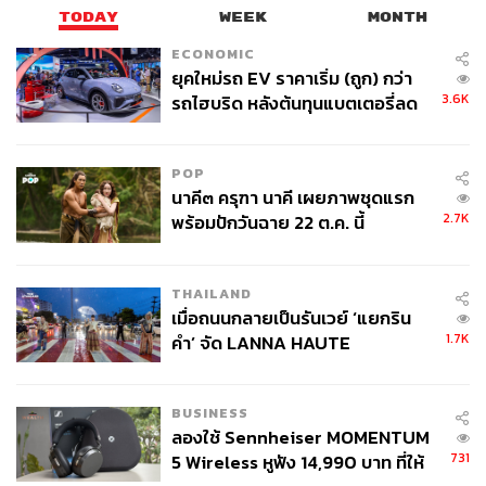
TODAY
WEEK
MONTH
ECONOMIC
62
ยุคใหม่รถ EV ราคาเริ่ม (ถูก) กว่า
3.6K
รถไฮบริด หลังต้นทุนแบตเตอรี่ลด
ลง - จีนแห่บุกตลาดเกิดใหม่
ABOUT THE AUTHOR
สกุลชัย เก่งอนันตานนท์
POP
Content Creator สำนักข่าว THE
นาคี๓ ครุฑา นาคี เผยภาพชุดแรก
STANDARD WEALTH
2.7K
พร้อมปักวันฉาย 22 ต.ค. นี้
THAILAND
เมื่อถนนกลายเป็นรันเวย์ ‘แยกริน
1.7K
คำ’ จัด LANNA HAUTE
COUTURE กลางสายฝน
BUSINESS
ลองใช้ Sennheiser MOMENTUM
731
5 Wireless หูฟัง 14,990 บาท ที่ให้