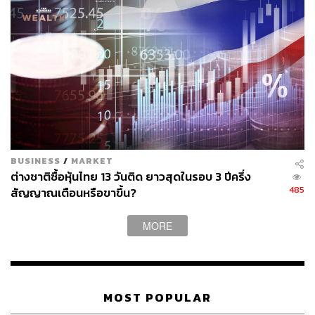
2023 Stocks to Watch: Top Picks Include EBay, Pors
che (bloomberg.com)
สามารถติดตาม THE STANDARD WEALTH
ผ่านแอปพลิเคชันต่างๆ ที่คุณสะดวกหรือใช้งานอยู่แล้วได้เลย
BUSINESS
/
MARKET
ต่างชาติซื้อหุ้นไทย 13 วันติด ยาวสุดในรอบ 3 ปีครึ่ง
485
สัญญาณเตือนหรือขาขึ้น?
TAGS:
Denise Wong
Bloomberg Intelligence
หุ้น AOT
AOT
หุ้น
บริษัท ท่าอากาศยานไทย จำกัด (มหาชน) (AOT)
MORE
MOST POPULAR