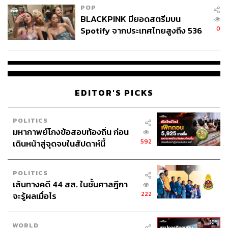
ญี่ปุ่นกำลังไต่ขึ้นไปสูงลิ่วในช่วงนี้
POP
BLACKPINK มียอดสตรีมบน
3) อาจจะเป็นความเสี่ยงทางด้านกฎเกณฑ์การดูแลและ
0
Spotify จากประเทศไทยสูงถึง 536
ควบคุมจากรัฐต่อธุรกิจเกี่ยวข้องกับ AI ที่ทั้งกังวลและกลัวว่า
ล้านครั้ง ตลอด 10 ปีที่ผ่านมา
สาธารณชนจะต่อต้านหรือกลัวว่าวันหนึ่ง AI อาจจะเป็นภัย
ต่อรัฐบาล ตัวอย่างที่เกิดก็เช่น มี ‘ข่าวลือ’ ว่ารัฐบาลเกาหลีใต้
อาจจะพิจารณาเก็บภาษี ‘ลาภลอย’ ของบริษัท AI ที่ ‘ทำกำไร
มากเกินไป’ หรือในโอกาสต่อไปเมื่อ AI ทำให้คน ‘ตกงาน’
EDITOR'S PICKS
มาก รัฐบาลก็อาจจะออกกฎหมาย ‘คิดภาษีสรรพสามิต’
สำหรับ AI ที่นำมาใช้แทนคน เป็นต้น หรือ อย่างในประเทศที่
POLITICS
รัฐต้องการ ‘ควบคุมข่าวสาร’ เพื่อความมั่นคงของรัฐหรือ
มหากาพย์โกงข้อสอบท้องถิ่น ก่อน
รัฐบาล พวกเขาก็อาจจะออกกฎเกณฑ์บางอย่างที่ทำให้บริษัท
592
เดินหน้าสู่จุดจบในสัปดาห์นี้
AI ไม่สามารถทำกำไรที่ดีได้ เป็นต้น
ทั้งหมดนั้น ดูแล้วก็มีโอกาสเกิดขึ้นได้ไม่น้อย แต่ก็อาจจะยังมี
POLITICS
เส้นทางคดี 44 สส. ในชั้นศาลฎีกา
อย่างอื่นที่จะเกิดขึ้นและเปลี่ยนภาพที่สดใสมายาวนานของ
222
จะรู้ผลเมื่อไร
หุ้นและตลาดหุ้นได้ และนั่นก็คือความเสี่ยงของการลงทุนโดย
เฉพาะในหุ้นที่มีราคาขึ้นมาแบบ ‘ฟองสบู่’ ที่เราควรจะนำมา
คิดคำนวณหรือประเมินว่าเราควรจะลงทุนในหุ้นอย่างไรใน
WORLD