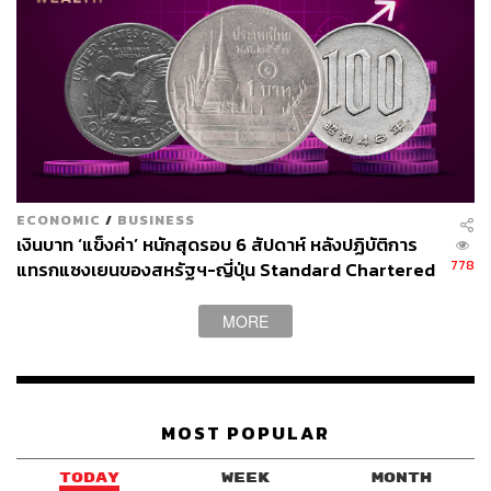
โลก นี่ก็มีส่วนทำให้การซื้อ-ขาย เน้นไปที่หุ้นกลุ่มยักษ์ที่มี
สภาพคล่องสูงมาก และนี่ก็ช่วยให้หุ้น AI วิ่งกันระเบิด
3) อัตราดอกเบี้ยในตลาดที่อยู่ในช่วงต่ำต่อเนื่องมานานน่าจะ
นับ 10 ปีแล้ว ก็มีส่วนทำให้การเก็งกำไรในหุ้น AI เพิ่มขึ้น
ทวีคูณ เฉพาะอย่างยิ่ง การใช้มาร์จินหรือการกู้เงินลงทุนก็
มากขึ้นมากเมื่อเทียบกับภาวะปกติ
ECONOMIC
/
BUSINESS
คำถามสำคัญก็คือ หุ้นยักษ์ AI หลังจากนี้จะขึ้นต่อ หรือหยุด
เงินบาท ‘แข็งค่า’ หนักสุดรอบ 6 สัปดาห์ หลังปฏิบัติการ
หรือจะตกลงมาและแรงแค่ไหน?
778
แทรกแซงเยนของสหรัฐฯ-ญี่ปุ่น Standard Chartered
เปิดเป้าสิ้นปีนี้จ่อแข็งต่อแตะ 32.50 บาทต่อดอลลาร์
คำตอบของผมก็คือ มันก็คงขึ้นอยู่กับปัจจัยต่างๆ ที่ทำให้หุ้น
MORE
ขึ้นตั้งแต่แรกที่กล่าวถึงนั่นคือ
1) สตอรี่เรื่องของ AI ว่ามันจะเป็นจริงอย่างรวดเร็วตามที่คุย
กันหรือไม่ เช่น บริษัทหรือธุรกิจอื่นจะซื้อบริการหรือ
MOST POPULAR
ผลิตภัณฑ์ AI มาใช้แทนการจ้างคนงานมากน้อยแค่ไหน และ
บุคคลธรรมดาจะยอมจ่ายเงินซื้อสินค้าและบริการจากบริษัท
TODAY
WEEK
MONTH
ที่ทำ AI แคไหน เป็นต้น