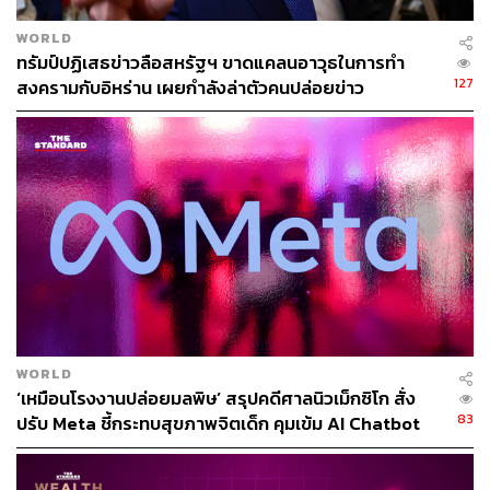
1) ความเชื่อที่ว่าหุ้นทั้งหมดนั้น จะเป็นผู้ชนะและสามารถ
ครองตลาดเพราะพวกเขามีอำนาจผูกขาดหรือมี Moat หรือ
WORLD
ป้อมปราการทางธุรกิจที่จะกันไม่ให้คู่แข่งเข้ามาแย่งชิงตลาด
ทรัมป์ปฏิเสธข่าวลือสหรัฐฯ ขาดแคลนอาวุธในการทำ
ได้
127
สงครามกับอิหร่าน เผยกำลังล่าตัวคนปล่อยข่าว
2) หุ้นถูก ‘คอร์เนอร์’ โดยกลุ่มนักลงทุนขนาดใหญ่จำนวน
มาก นั่นก็คือ คนเข้ามาลงทุนโดยไม่ได้คิดถึงเรื่อง ‘พื้นฐาน’
ที่แท้จริงที่ต้องมองถึงกำไรและ ‘ราคาหุ้นที่เหมาะสม’ เช่น
กลุ่มกองทุนอิงดัชนีต่างๆ ซึ่งเป็นกลุ่มที่ใหญ่ที่สุดในโลก ที่ต้อง
ซื้อหุ้นตามสัดส่วนในดัชนีโดยไม่ต้องคำนึงถึงคุณค่า ดังนั้น
เมื่อหุ้นขึ้นก็ต้องซื้อเพิ่ม ทำให้หุ้นขึ้นไปอีก
นักลงทุนรายย่อยที่ในระยะหลังมีเพิ่มขึ้นมาก และตอนนี้
สามารถเข้ามาซื้อหุ้นเก็งกำไรได้ทั่วโลกด้วยเม็ดเงินแค่หมื่น
บาทผ่านแพลตฟอร์มที่แทบไม่ต้องเสียค่าคอมมิชชัน พวกเขา
WORLD
‘เหมือนโรงงานปล่อยมลพิษ’ สรุปคดีศาลนิวเม็กซิโก สั่ง
ต่างก็เข้ามาซื้อหุ้นที่กำลังร้อนเหล่านี้เพื่อการเก็งกำไร
83
ปรับ Meta ชี้กระทบสุขภาพจิตเด็ก คุมเข้ม AI Chatbot
และสุดท้ายก็คือ การซื้อ-ขายหุ้นด้วยโปรแกรมซึ่งตอนนี้ก็ใช้
AI ในการวิเคราะห์และสั่งการ และเป็นระบบที่ใช้กันมากทั่ว