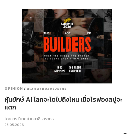
/
OPINION
นิเวศน์ เหมวชิรวรากร
หุ้นยักษ์ AI โลกจะโตไปถึงไหน เมื่อไรฟองสบู่จะ
แตก
โดย
ดร.นิเวศน์ เหมวชิรวรากร
23.05.2026