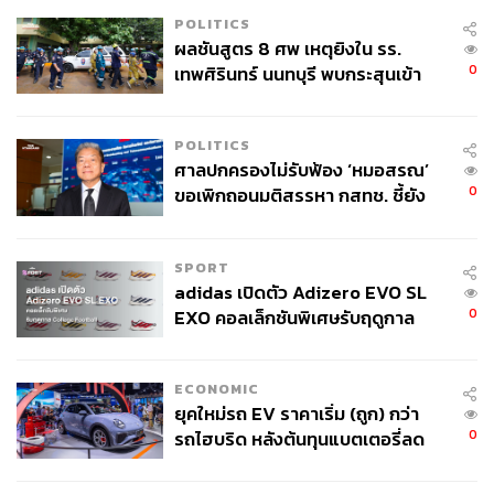
POLITICS
ผลชันสูตร 8 ศพ เหตุยิงใน รร.
หากรายได้ของบริษัทที่ทำ AI เพิ่มขึ้นช้ากว่ารายจ่ายและการ
0
เทพศิรินทร์ นนทบุรี พบกระสุนเข้า
ลงทุนในการสร้าง AI มากกว่าที่คิดซึ่งก็อาจจะเกิดขึ้นกับบาง
จุดสำคัญ ‘ศีรษะ-หน้าอก’ ครูถูกยิง
บริษัทจนทำให้ฐานะทางการเงินมีปัญหา นั่นก็อาจจะทำให้
4 นัด จากระยะไกล
ความมั่นใจในธุรกิจ AI โดยรวมลดลงจนอาจจะก่อให้เกิด
POLITICS
วิกฤติบางอย่างตามมาได้ โดยเฉพาะอย่างยิ่งในแง่ของราคา
ศาลปกครองไม่รับฟ้อง ‘หมอสรณ’
หุ้นหรือ Market Cap. ของหุ้นในกลุ่มนี้ทั้งหมด และนี่ก็คือ
0
ขอเพิกถอนมติสรรหา กสทช. ชี้ยัง
ความเสี่ยงแรกที่สำคัญที่อาจจะทำให้ ‘ฟองสบู่หุ้น AI’ แตก
ไม่ใช่ผู้เดือดร้อนเสียหาย
2) อัตราดอกเบี้ยในท้องตลาดปรับตัวขึ้นอย่างแรงและรวดเร็ว
SPORT
อานิสงส์จากอัตราเงินเฟ้อที่เร่งตัวขึ้นอันเป็นผลจากราคา
adidas เปิดตัว Adizero EVO SL
สินค้าเช่น น้ำมันปรับตัวเพิ่มขึ้นสูงมาก สิ่งนี้จะทำให้สภาพ
0
EXO คอลเล็กชันพิเศษรับฤดูกาล
คล่องของตลาดเงินลดลงอย่างแรง และทำให้เงินถูกถอนออก
College Football
จากหุ้นด้วยการลดมาร์จินลง ซึ่งทำให้หุ้นตกลงมาแรง ซึ่งก็จะ
ECONOMIC
ทำให้ต้องลดการกู้หรือลดมาร์จินลงอีก วนเป็นลูป และนั่น
ยุคใหม่รถ EV ราคาเริ่ม (ถูก) กว่า
อาจจะทำให้หุ้นเก็งกำไรทั้งหลายถล่มทลายได้ ว่าที่จริง
0
รถไฮบริด หลังต้นทุนแบตเตอรี่ลด
ประเด็นนี้น่าเป็นห่วงอย่างยิ่ง เพราะผลตอบแทนพันธบัตร
ลง - จีนแห่บุกตลาดเกิดใหม่
ระยะ 10 ปี ของอเมริกาและของประเทศใหญ่ทั้งหลายเช่น