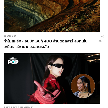
1.0K
WORLD
ทำไมสหรัฐฯ อนุมัติเงินกู้ 400 ล้านดอลลาร์ ลงทุนใน
...
ABOUT THE AUTHOR
เหมืองแร่หายากออสเตรเลีย
ดร.นิเวศน์ เหมวชิรวรากร
นักลงทุนแบบเน้นคุณค่า (Value Investor) ชั้น
แนวหน้า
ENTERTAINMENT