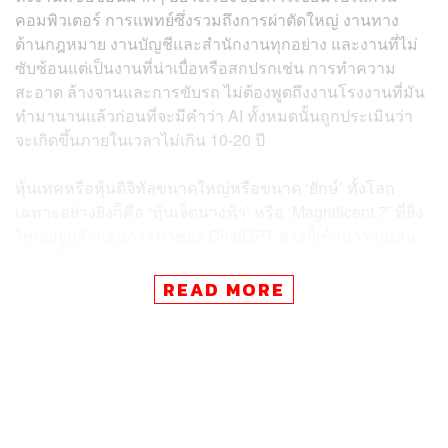
คอมพิวเตอร์ การแพทย์ซึ่งรวมถึงการผ่าตัดใหญ่ งานทาง
ด้านกฎหมาย งานบัญชีและสำนักงานทุกอย่าง และงานที่ไม่
ซับซ้อนแต่เป็นงานที่น่าเบื่อหรือสกปรกเช่น การทำความ
สะอาด ล้างจานและการขับรถ ไม่ต้องพูดถึงงานโรงงานที่มัน
ทำมานานแล้วก่อนที่จะมีคำว่า AI ทั้งหมดนั้นถูกประเมินว่า
จะเกิดขึ้นภายในเวลาไม่เกิน 10-20 ปี
หุ้นเทคหรือหุ้นดิจิทัลขนาดใหญ่หรือขนาด ‘ยักษ์’ ทั้งโลก
เฉพาะอย่างยิ่งก็คือ ‘หุ้นเจ็ดนางฟ้า’ หรือ ‘Magnificent 7’ ที่ยิ่ง
ใหญ่อยู่แล้วก่อนการมาของ ChatGPT ต่างก็เข้ามาร่วมเล่น
‘เกม’ นี้ นั่นก็คือ การพัฒนา AI ตัวใหม่อาทิ Gemini และ
Claude ถูกเปิดตัวตามออกมาอย่างรวดเร็ว แต่ละตัวต่างก็มี
READ MORE
จุดเด่นที่สามารถแข่งขันได้กับ AI ตัวอื่น
และทั้งหมดต่างก็ทุ่มทุนพัฒนา AI คิดเป็นเงินลงทุนเป็นล้าน
ล้านดอลลาร์ในอีกไม่กี่ปีข้างหน้า ซึ่งแสดงให้เห็นว่า ‘กระแส
ของ AI’ กำลังมาแรงอย่างไม่เคยเป็นมาก่อนในประวัติศาสตร์
การพัฒนาของเทคโนโลยีคอมพิวเตอร์