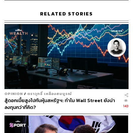
‘มนุษย์ AI’ ที่เป็น ‘ซิลิคอน’ มีตัวเป็นเหล็กที่ทำเป็นหุ่นยนต์ที่จะ
‘ไม่ตาย’ และเผยแพร่จำนวนเพิ่มขึ้นได้ตามที่ต้องการ
RELATED STORIES
ผมอาจจะพูด ‘เพ้อฝัน’ ไปหน่อย แต่ถ้าดูวิวัฒนาการของโลก
ตั้งแต่กำเนิดสิ่งมีชีวิตเมื่อหลายพันล้านปีก่อน ใครจะไปคิดว่า
สุดท้ายจะมีมนุษย์ขึ้นมาและครองโลกได้ในเวลาแค่ไม่กี่หมื่น
หรือแสนปี?
ในมุมมองทางด้าน ‘หุ้น’ ซึ่งก็คือการมองไปข้างหน้าใน
อนาคตอันยาวไกล AI จึงเป็น ‘Ultimate Super Growth’ หรือ
ธุรกิจที่จะ ‘โตเร็ว โตมาก และโตนานที่สุด’ และอาจจะโต
ตลอดกาลจนสิ้นสุดยุคมนุษย์ ดังนั้น หุ้น AI จึงมีศักยภาพที่จะ
โตมหาศาลจนแทบกลืนกินหรือ ‘ครอบงำ’ ตลาดหุ้นได้ และ
OPINION
/
ตราวุทธิ์ เหลืองสมบูรณ์
นั่นก็คือสิ่งที่กำลังเกิดขึ้นทั่วโลกที่เราเห็นหุ้นยักษ์ AI อาจจะ
สู้ดอกเบี้ยสูงไปกับหุ้นสหรัฐฯ: ทำไม Wall Street ยังน่า
แค่ 10 ตัวมี Market Cap. เกือบครึ่งหนึ่งของตลาดหุ้นในดัชนี
143
ลงทุนกว่าที่คิด?
S&P 500 ซึ่งเป็นตลาดหุ้นของทั้งประเทศสหรัฐฯ
หุ้นของประเทศอื่นที่เกี่ยวข้องกับ AI เช่น หุ้น TSMC ของ
ไต้หวัน หุ้น Samsung Electronics ของเกาหลีใต้ และหุ้น