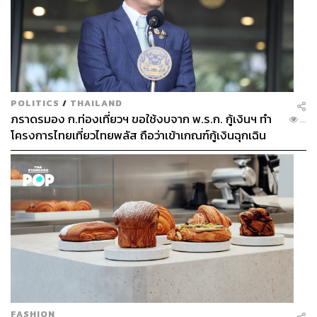
POLITICS
/
THAILAND
ภราดรมอง ก.ท่องเที่ยวฯ ขอใช้งบจาก พ.ร.ก. กู้เงินฯ ทำ
...
โครงการไทยเที่ยวไทยพลัส ถือว่าเข้าเกณฑ์กู้เงินฉุกเฉิน
FASHION