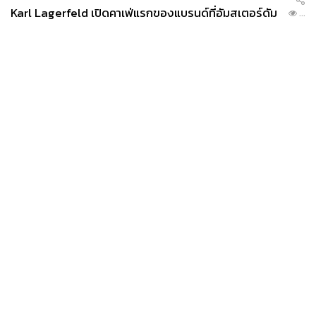
Karl Lagerfeld เปิดคาเฟ่แรกของแบรนด์ที่อัมสเตอร์ดัม
...
News
Wealth
Pop
Podcast
Video
Now
Opinion
Careers
Events
Privacy
About
Contact
Policy
FOR
ADVERTISING
MEMBERSHIP