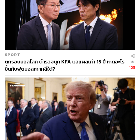
ASML ของเนเธอร์แลนด์ เพียงตัวเดียวของแต่ละประเทศแต่มี
Market Cap. มากกว่า 50% ของตลาดหุ้นทั้งหมด
พูดง่ายๆ ตอนนี้ นักลงทุนมองว่าสินค้าหรือบริการที่เราเคยใช้
มาตลอด ตั้งแต่ยุคปฏิวัติอุตสาหกรรมเมื่อ 2-300 ปีก่อนนั้น
คงจะไม่โตอีกต่อไป หรือคงจะโตช้ามาก ต่อไปนี้ มีแต่ AI และ
อุตสาหกรรมหรือบริการที่เกี่ยวข้องเท่านั้นที่จะโต ‘ระเบิด’
SPORT
และจะโตเร็วมากจนแทบจะกลืนกินโลก และสิ่งที่พิสูจน์ก็คือ
ตกรอบบอลโลก ตำรวจบุก KFA แฉแผลเก่า 15 ปี เกิดอะไร
ราคาหุ้นที่ปรับตัวเพิ่มขึ้นเรื่อยๆ พร้อมๆ กับรายได้ของบริษัท
105
ขึ้นกับฟุตบอลเกาหลีใต้?
ที่ทำเกี่ยวกับ AI ทั้งหลาย และกำไรที่ปรับตัวเพิ่มขึ้นตามหรือ
สูงยิ่งกว่ารายได้ที่เพิ่มขึ้น
ทั้งหมดนั้นก็คือ ‘สตอรี่’ ของหุ้นที่ทำให้หุ้นวิ่งขึ้นไปมหาศาล
แบบ ‘หลุดโลก’ แต่แค่ ‘เรื่องราวหรือเรื่องเล่า’ นั้น ยังไม่พอที่
จะทำให้หุ้นขึ้นระดับนั้นได้
หุ้นที่ขึ้นรอบนี้ยังมีองค์ประกอบเพิ่มเติมนั่นก็คือ