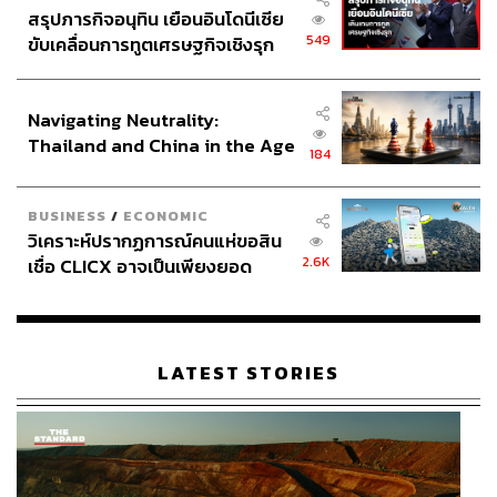
ช่วงเวลานี้
สรุปภารกิจอนุทิน เยือนอินโดนีเซีย
549
ขับเคลื่อนการทูตเศรษฐกิจเชิงรุก
สำหรับผมเองนั้น ก็ได้แต่รอต่อไป
ประกาศหุ้นส่วนยุทธศาสตร์ไทย –
อินโดนีเซีย
Navigating Neutrality:
ภาพ:
Lightspring / Shutterstock
Thailand and China in the Age
184
of a New Global Order
สามารถติดตาม THE STANDARD WEALTH
BUSINESS
/
ECONOMIC
ผ่านแอปพลิเคชันต่างๆ ที่คุณสะดวกหรือใช้งานอยู่แล้วได้เลย
วิเคราะห์ปรากฏการณ์คนแห่ขอสิน
2.6K
เชื่อ CLICX อาจเป็นเพียงยอด
ภูเขาน้ำแข็ง ของปัญหาหนี้ครัว
เรือนไทยที่ถูกซุกไว้
TAGS:
Magnificent 7
LATEST STORIES
ปัญญาประดิษฐ์ (Artificial intelligence - AI)
USA
หุ้น
นิเวศน์ เหมวชิรวรากร
Samsung Electronics
ChatGPT
ASML