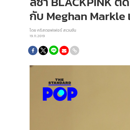
ลิซ่า BLACKPINK ติดห
กับ Meghan Markle แ
โดย
คริสตอฟเฟอร์ สเวนซัน
19.11.2019