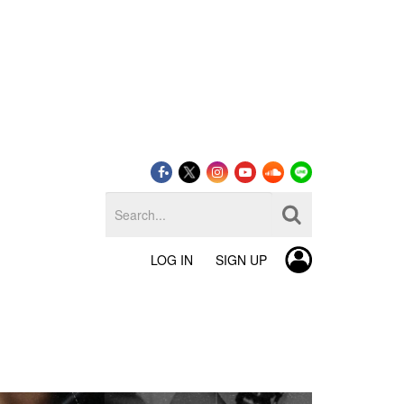
LOG IN
SIGN UP