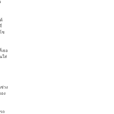
ว
ด้
ี่
นโซ
ี่เธอ
นใส่
นช่วง
ของ
ารถ