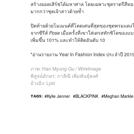
สร้างยอดเสิร์ชได้มหาศาล โดยเฉพาะชุดราตรีสีทองที่
มากกว่าชุดเจ้าสาวด้วยซ้ำ
ปิดท้ายด้วยโมเมนต์ที่โดดเด่นที่สุดของชุดพรมแดงใน
จากซีรีส์
Pose
เมื่อครั้งที่เขาใส่เดรสทักซิโดของแ
เพิ่มขึ้น 101% และทำให้ติดอันดับ 10
*อ่านรายงาน
Year In Fashion Index ประจำปี 2019 ไ
ภาพ: Han Myung-Gu / WireImage
พิสูจน์อักษร: ภาสิณี เพิ่มพันธุ์พงศ์
อ้างอิง: Lyst
TAGS:
Kylie Jenner
BLACKPINK
Meghan Markle