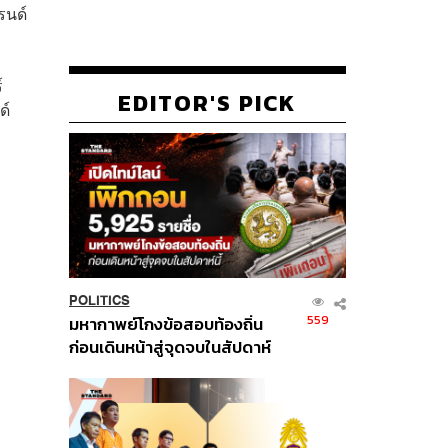
รนด์
์
EDITOR'S PICK
ด์
POLITICS
559
มหากาพย์โกงข้อสอบท้องถิ่น
ก่อนเดินหน้าสู่จุดจบในสัปดาห์
นี้