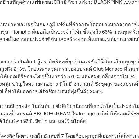
ทธิพลที่สุดด้านแฟชั่นของปีนี้ก็มี ลิซ่า แห่งวง BLACKPINK เป็นสา
ได้เห็นบทบาทของเธอในสมรภูมิแฟชั่นที่ก้าวกระโดดอย่างมากจากการไ
ุ่น Triomphe ที่เธอถือเป็นประจำก็เพิ่มขึ้นสูงถึง 66% ส่วนทุกครั้งท
็จะกลายเป็นดาวเด่นประจำซีซันและสร้างยอดเอ็นเกจเมนต์มากมายบ
รง คว้าอันดับ 1 ผู้ทรงอิทธิพลที่สุดด้านแฟชั่นปีนี้ โดยเกือบทุกชุดท
้นสูงถึง 216% โดยเฉพาะชุดเดรสของแบรนด์ Club Monaco ที่เมแก
่ทำให้ยอดเสิร์ชกระโดดขึ้นมากว่า 570% และหมดเกลี้ยงภายใน 24
ดงหนุ่มขวัญใจหลายคนอย่าง ทิโมธี ชาลาเมต์ ซึ่งชุดสูทของแบรนด์
l ก็ทำให้ยอดการเสิร์ชชื่อแบรนด์พุ่งขึ้นถึง 806%
อง บิลลี อายลิช ในอันดับ 4 ซึ่งสีเขียวนีออนที่เธอมักใส่เป็นประจำใ
อนที่เธอแท็กแบรนด์ BBCICECREAM ใน Instagram ก็ทำให้ยอดเสิร์ช
ต์ ได้แก่ คาร์ดิ บี, ลิซโซ และแฮร์รี สไตล์ส
ยังคงติดโผตามเคยในอันดับที่ 7 โดยเกือบทุกชุดที่เธอสวมใส่ก็สาม