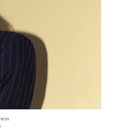
ารจาก
ะ