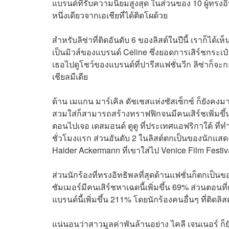
แบรนด์ที่รับความนิยมสูงสุด ในส่วนของ 10 ผู้ทรงอิ
หนึ่งเดียวจากเอเชียที่ได้ติดโผด้วย
สำหรับลิซ่าที่ติดอันดับ 6 ของลิสต์ในปีนี้ เราก็
เป็นมิวส์ของแบรนด์ Celine ซึ่งยอดการเสิร์ชกระเป๋าร
เธอไปดูโชว์ของแบรนด์ที่ปารีสแฟชั่นวีก ลิซ่าก
เชียลมีเดีย
ด้าน
เมแกน มาร์เคิล ดัชเชสแห่งซัสเซ็กซ์ ก็ยังคงมาแ
สวมใส่ก็สามารถสร้างทราฟฟิกจนมีคนเสิร์ชเพิ่มขึ
ตอนไปเจอ เดสมอนด์ ตูตู ที่ประเทศแอฟริกาใต้ ที
ชั่วโมงแรก ส่วนอันดับ 2 ในลิสต์ตกเป็นของนักแส
Haider Ackermann ที่เขาใส่ไป Venice Film Festiva
ส่วนนักร้องที่ทรงอิทธิพลที่สุดด้านแฟชั่นก็ตกเป็นข
ซัมเมอร์มีคนเสิร์ชหาเฉดนี้เพิ่มขึ้น 69% ส่วนต
แบรนด์นี้เพิ่มขึ้น 211% โดยนักร้องคนอื่นๆ ที่ติดลิส
แน่นอนว่าสาวมูลค่าพันล้านอย่าง ไคลี เจนเนอร์ ก็