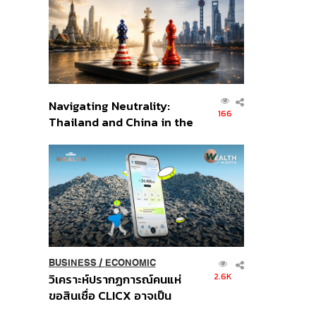
อินโดนีเซีย
Navigating Neutrality:
166
Thailand and China in the
Age of a New Global
Order
BUSINESS
/
ECONOMIC
2.6K
วิเคราะห์ปรากฏการณ์คนแห่
ขอสินเชื่อ CLICX อาจเป็น
เพียงยอดภูเขาน้ำแข็ง ของ