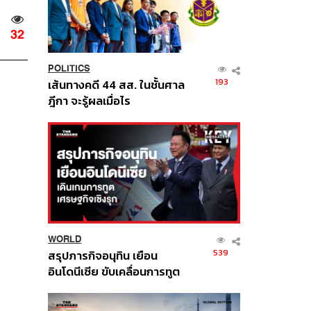
32
POLITICS
193
เส้นทางคดี 44 สส. ในชั้นศาล
ฎีกา จะรู้ผลเมื่อไร
WORLD
539
สรุปภารกิจอนุทิน เยือน
อินโดนีเซีย ขับเคลื่อนการทูต
เศรษฐกิจเชิงรุก ประกาศหุ้น
ส่วนยุทธศาสตร์ไทย –