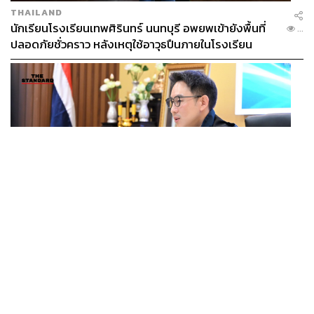
THAILAND
นักเรียนโรงเรียนเทพศิรินทร์ นนทบุรี อพยพเข้ายังพื้นที่
...
ปลอดภัยชั่วคราว หลังเหตุใช้อาวุธปืนภายในโรงเรียน
คลี่คลาย
POLITICS
มท.4 เร่งเคลียร์ใบอนุญาตโรงแรมภูเก็ตค้างกว่า 6 ปี ตั้ง
...
เป้าจบ ก.ย. ยกเป็นโมเดลแก้ทั้งประเทศ