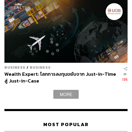
ABOUT THE AUTHOR
สรสิช ลีลานุกิจ
Content Creator THE STANDARD WEALTH
ผู้สนใจในการเขียนเกี่ยวกับเศรษฐกิจและการ
ลงทุนต่างประเทศ, ชื่นชอบการถ่ายทอดข้อมูล
และเรียนรู้สิ่งใหม่
BUSINESS
/
BUSINESS
Wealth Expert: โลกการลงทุนขยับจาก Just-in-Time
135
สู่ Just-in-Case
MORE
MOST POPULAR