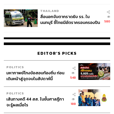
ชั่วคราว หลังเหตุใช้อาวุธปืนภายใน
โรงเรียนคลี่คลาย
THAILAND
สื่อนอกจับตากราดยิง รร. ใน
580
นนทบุรี ชี้ไทยมีอัตราครอบครองปืน
สูงในระดับต้นของภูมิภาค
EDITOR'S PICKS
POLITICS
มหากาพย์โกงข้อสอบท้องถิ่น ก่อน
548
เดินหน้าสู่จุดจบในสัปดาห์นี้
POLITICS
เส้นทางคดี 44 สส. ในชั้นศาลฎีกา
188
จะรู้ผลเมื่อไร