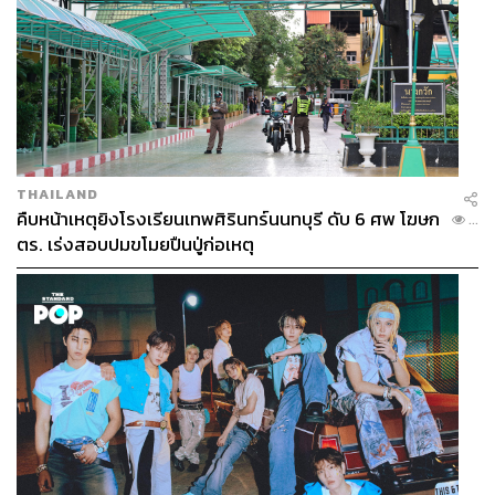
THAILAND
คืบหน้าเหตุยิงโรงเรียนเทพศิรินทร์นนทบุรี ดับ 6 ศพ โฆษก
...
ตร. เร่งสอบปมขโมยปืนปู่ก่อเหตุ