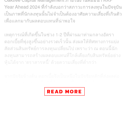
Year Ahead 2024 ที่กำลังบอกว่าสภาวะการลงทุนในปัจจุบัน
เป็นภาพที่นักลงทุนนั้นไม่จำเป็นต้องอาศัยความเสี่ยงที่เกินตัว
เพื่อแลกมากับผลตอบแทนที่น่าพอใจ
เหตุการณ์ที่เกิดขึ้นในช่วง 1-2 ปีที่ผ่านมาท่ามกลางอัตรา
ดอกเบี้ยที่พุ่งสูงขึ้นอย่างรวดเร็วนั้น ส่งผลให้ทิศทางการแบ่ง
สัดส่วนสินทรัพย์การลงทุนเปลี่ยนไป เพราะว่า ณ ตอนนี้นัก
ลงทุนสามารถสร้างผลตอบแทนที่ใกล้เคียงกับสินทรัพย์อย่าง
หุ้นได้จาก ‘ตราสารหนี้’ ด้วยความเสี่ยงที่ต่ำกว่า
จากปัจจัยข้างต้น ดอกเบี้ยจึงเป็นหนึ่งในปัจจัยหลักที่ส่งผลต่อ
ภาพรวมการลงทุนในปีนี้ โดยตอนนี้ดอกเบี้ยนโยบายจาก
ธนาคารกลางสหรัฐอเมริกาคงตัวอยู่ในระดับ 5.25-5.5% และ
READ MORE
มีแนวโน้มที่จะลดต่ำลงในปีนี้ประมาณ 75-100 bp (Basis
Points) จากเงินเฟ้อที่ปรับตัวลดลง โดยกลุ่มธุรกิจการเงินเกีย
รตินาคินภัทร (KKP) คาดว่าการหั่นดอกเบี้ยจะเกิดขึ้นทั้งหมด
4 ครั้ง ซึ่งจะเกิดขึ้นในเดือนมีนาคม มิถุนายน กันยายน และ
ธันวาคม ตามคาดการณ์ของ Bank of America