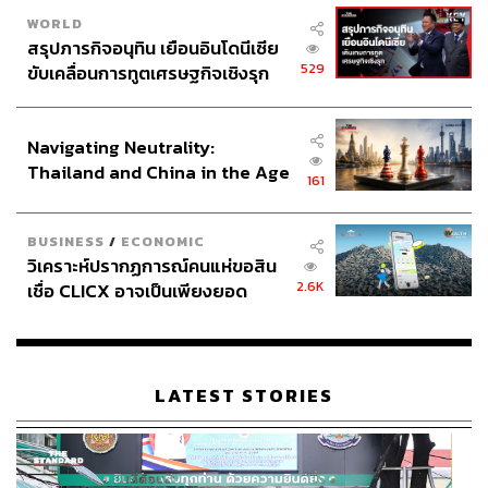
WORLD
สรุปภารกิจอนุทิน เยือนอินโดนีเซีย
529
ขับเคลื่อนการทูตเศรษฐกิจเชิงรุก
ประกาศหุ้นส่วนยุทธศาสตร์ไทย –
อินโดนีเซีย
Navigating Neutrality:
Thailand and China in the Age
161
of a New Global Order
BUSINESS
/
ECONOMIC
วิเคราะห์ปรากฏการณ์คนแห่ขอสิน
2.6K
เชื่อ CLICX อาจเป็นเพียงยอด
ภูเขาน้ำแข็ง ของปัญหาหนี้ครัว
เรือนไทยที่ถูกซุกไว้
LATEST STORIES