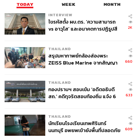
TODAY
WEEK
MONTH
INTERVIEW
ไขรหัสตั้ง ผบ.ตร. ‘ความสามารถ
2K
vs อาวุโส’ และอนาคตการปฏิรูปสี
กากี กับ พล.ต.อ. เอก อังสนานนท์
THAILAND
สรุปมหากาพย์กล้องส่องพระ
660
ZEISS Blue Marine จากสัญญา
ผลิต 8.3 ล้าน สู่ข้อพิพาท ‘มา
เวลล์ฯ’ ฟ้อง ‘โทน บางแค’ ผิดนัด
THAILAND
จ่ายหนี้-แอบระบุแบรนด์
กองปราบฯ สอบเข้ม ‘อดีตอธิบดี
633
สถ.’ คดีทุจริตสอบท้องถิ่น แจ้ง 6
ข้อหาหนัก จ่อชง ป.ป.ช. 12 ส.ค. นี้
THAILAND
นักเรียนโรงเรียนเทพศิรินทร์
609
นนทบุรี อพยพเข้ายังพื้นที่ปลอดภัย