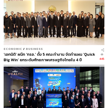
ทนสภาพการเงินที่ตึงตัวขนาดนั้นไหวและเสี่ยงต่อการล้ม
ละลาย แต่ถ้าเงินเฟ้อลงได้ ซึ่งเป็นเคสที่ทาง KKP เชื่อ ความ
เสี่ยงนี้ก็จะมีไม่มาก
ต่อเนื่องจากประเด็นความเสี่ยงผิดนัดชำระหนี้ ฝั่งของโรเซน
เบิร์กมองว่าบริษัทต่างๆ ที่มีโครงสร้างไม่แข็งแรงนั้นถูกขจัด
ออกไปจากตลาดพอสมควรแล้วนับตั้งแต่โควิด แต่ความ
ท้าทายสำคัญที่เขามองต่อจากนี้สำหรับธุรกิจก็คือการเติบโต
ที่อาจทำได้ยากขึ้น เนื่องจากยุคต้นทุนทางการเงินต่ำที่อยู่กับ
ECONOMIC
/
BUSINESS
เรามาตั้งแต่ปี 2008 จนถึงช่วงปี 2022 ได้หมดไปแล้ว
‘เอกนิติ’ ผนึก ‘กรอ.’ ตั้ง 5 คณะทำงาน จัดทำแผน ‘Quick
445
Big Win’ ยกระดับศักยภาพเศรษฐกิจไทยใน 4 ปี
ดังนั้นเขาจึงมองว่าในฐานะนักลงทุน การเป็น ‘คนให้กู้’ จะได้
เปรียบกว่า “เหตุผลที่ทำให้ตราสารหนี้เป็นสินทรัพย์ที่น่าลงทุน
นั้นคือเหตุผลเดียวกันว่าทำไมตราสารทุนจะเติบโตได้ยาก
ลำบากในปีนี้ นั่นเป็นเพราะต้นทุนทางการเงินแพงขึ้น ดังนั้น
การอยู่ในฐานะผู้ให้กู้จะเป็นตำแหน่งที่ค่อนข้างได้เปรียบกว่า”
โรเซนเบิร์กกล่าวทิ้งท้าย ชวนให้คิดถึงความน่าสนใจในการ
ลงทุนตราสารหนี้