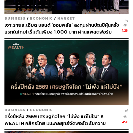
สามารถติดตาม THE STANDARD WEALTH
ผ่านแอปพลิเคชันต่างๆ ที่คุณสะดวกหรือใช้งานอยู่แล้วได้เลย
BUSINESS
/
ECONOMIC
/
MARKET
เจาะรายละเอียด บอนด์ ‘ออมพลัส’ ลงทุนผ่านบัญชีหุ้นครั้ง
1.2K
แรกในไทย! เริ่มต้นเพียง 1,000 บาท ผ่านแพลตฟอร์ม
Bond Connect ก่อนเปิดจองซื้อ 3-5 ส.ค.นี้
TAGS:
ธนาคารเกียรตินาคินภัทร
บล.เกียรตินาคินภัทร จำกัด (มหาชน)
ทวีศักดิ์ เผ่าพัลลภ
การลงทุน
ตราสารทุน
ตราสารหนี้
BUSINESS
/
ECONOMIC
ครึ่งปีหลัง 2569 เศรษฐกิจโลก “ไม่พัง แต่ไม่ปัง” K
450
WEALTH กสิกรไทย แนะกลยุทธ์จัดพอร์ต รับความ
362
เปลี่ยนแปลงกติกาใหม่ของโลก