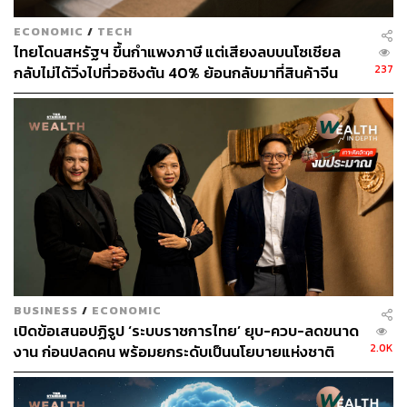
ECONOMIC
/
TECH
1. ธุรกิจร้านอาหาร ภายใต้ชื่อ สีฟ้า ปัจจุบันมี 19 สาขา ส่วน
ไทยโดนสหรัฐฯ ขึ้นกำแพงภาษี แต่เสียงลบบนโซเชียล
ใหญ่อยู่ในกรุงเทพฯ และปริมณฑล
237
กลับไม่ได้วิ่งไปที่วอชิงตัน 40% ย้อนกลับมาที่สินค้าจีน
2. สีฟ้าลุมพินี ให้บริการ Food & Beverage (F&B) กับ
ราคาถูกที่ทะลักจน SME ไทยสู้ไม่ไหว
โรงแรมต่างๆ
3. สีฟ้าฟู้ด ครัวกลางที่ผลิตอาหารให้ร้านสีฟ้า และผลิต
อาหาร OEM ส่งต่อให้พาร์ตเนอร์ รวมถึงให้บริการอาหารบน
สายการบิน AirAsia
แม้หลายคนไม่ทราบว่าแบรนด์สีฟ้ามีบทบาทอยู่เบื้องหลัง
บริการอาหารของโรงแรมและสายการบิน แต่ SEE FAH
Group ยังรักษาจุดแข็งในคุณภาพอาหาร ความสดใหม่ และ
รสชาติอาหารทุกจาน แม้แต่การส่งอาหารจำนวนมากขึ้น
เครื่องบิน ก็ยังต้องรักษามาตรฐานรสชาติเทียบเท่ากับที่ขาย
BUSINESS
/
ECONOMIC
หน้าร้าน
เปิดข้อเสนอปฏิรูป ‘ระบบราชการไทย’ ยุบ-ควบ-ลดขนาด
2.0K
งาน ก่อนปลดคน พร้อมยกระดับเป็นนโยบายแห่งชาติ
ผู้บริหารรุ่นที่ 3 ของสีฟ้า ย้ำว่า สีฟ้าอยู่มานานในตลาด แต่คน
รุ่นใหม่ไม่ค่อยรู้จัก และการขยายออกมาสู่ธุรกิจใหม่