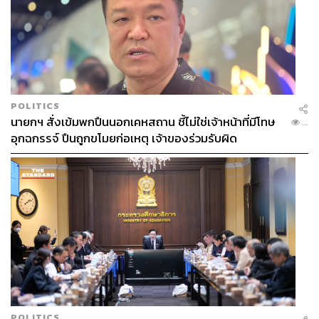
POLITICS
นายกฯ สั่งเข้มพกปืนนอกเคหสถาน ชี้ไม่ใช่เจ้าหน้าที่มีโทษ
...
อุกฉกรรจ์ ปืนถูกขโมยก่อเหตุ เจ้าของร่วมรับผิด
สิ่งสำคัญคือเราไม่ได้เปลี่ยนทุกอย่าง แต่ได้นำเสนอเมนูเดิม
ในรูปแบบใหม่ เพื่อดึงดูดใจคนรุ่นใหม่ ขณะเดียวกันก็ไม่
ทำให้ลูกค้าเก่ารู้สึกถูกทอดทิ้ง
อีกหนึ่งความท้าทายของการทำร้านอาหารคือ การบริหาร
ทีม ที่มีพนักงานอาวุโสวัยมากกว่า 60 ปี ที่ต้องปรับตัวทำงาน
กับทีม R&D ซึ่งเป็นคนรุ่นใหม่ ต้องพยายามสร้างวัฒนธรรม
การทำงานร่วมกันระหว่าง 2 เจเนอเรชันอย่างสมดุล เช่น
การปรับกระบวนการผลิตจากที่เคยผัดไทยจานต่อจานหน้า
ร้าน สู่การทำผัดไทย 100 กล่องส่งขึ้นเครื่องบิน ที่ยังคง
POLITICS