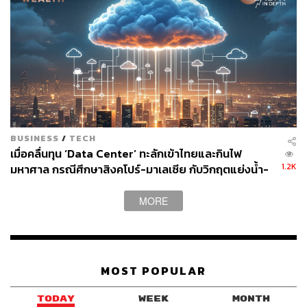
ครอบครัวมองว่าเป็นโอกาสที่ต้องคว้าเอาไว้ ไม่ใช่ว่าเรากลัว
ว่าแบรนด์สีฟ้าจะไปไม่รอด
ทำทุกวิถีทางให้คนรุ่นใหม่รู้จักแบรนด์
แม้จะอยู่ในตลาดมานาน แต่ SEE FAH ไม่เคยหยุดพัฒนา
โดยเฉพาะการรีแบรนด์ครั้งใหญ่ที่เกิดขึ้นในช่วงหลัง ไม่ว่า
BUSINESS
/
TECH
จะเป็นการปรับโฉมร้านให้มีความทันสมัย การเพิ่มเมนูใหม่ที่
เมื่อคลื่นทุน ‘Data Center’ ทะลักเข้าไทยและกินไฟ
เล่าเรื่องราวผ่านภาพ สี และการนำเสนออาหารแบบใหม่ ไป
1.2K
มหาศาล กรณีศึกษาสิงคโปร์-มาเลเซีย กับวิกฤตแย่งน้ำ-
จนถึงการสร้างบทเพลงร่วมสมัยโดยศิลปิน เช่น บอย โกสิย
ไฟ
พงษ์, นะ Polycat และ ป๊อด ธนชัย เพื่อสื่อสารกับกลุ่มลูกค้า
MORE
เจนใหม่
MOST POPULAR
TODAY
WEEK
MONTH