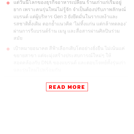
แต่วันนี้โลกของธุรกิจอาหารเปลี่ยน ร้านเก่าแก่เริ่มอยู่
ยาก เพราะคนรุ่นใหม่ไม่รู้จัก จำเป็นต้องปรับภาพลักษณ์
แบรนด์ แต่ผู้บริหาร Gen 3 ยังยึดมั่นในรากเหง้าและ
รสชาติดั้งเดิม ตอกย้ำแนวคิด ‘ไม่ทิ้งแก่น แต่กล้าทดลอง’
ผ่านการรีแบรนด์ร้าน เมนู และสื่อสารผ่านศิลปินร่วม
สมัย
เป้าหมายอนาคต สีฟ้าเลือกเติบโตอย่างยั่งยืน ไม่เน้นแค่
ขยายสาขา แต่จะมุ่งสร้างประสบการณ์ใหม่ๆ ให้
สอดคล้องกับ DNA ของแบรนด์ และตอบโจทย์ทั้งรุ่นเก่า
และรุ่นใหม่ไปพร้อมกัน
ในวันที่โลกธุรกิจหมุนเร็วขึ้นทุกวัน แบรนด์จำนวนมากต่าง
READ MORE
พยายามเร่งเครื่องตามกระแสใหม่ให้ทัน แต่มีเพียงไม่กี่
แบรนด์ที่สามารถรักษาตัวตนดั้งเดิมไว้ได้ ขณะเดียวกันก็
พร้อมเปิดรับความเปลี่ยนแปลง และหนึ่งในนั้นคือ สีฟ้า
แบรนด์ร้านอาหารไทยอายุกว่า 90 ปี ที่ถือกำเนิดจากร้านข้าง
ถนนเล็กๆ ในยุคก่อนสงครามโลก กระทั่งวันนี้เติบโตเป็นกลุ่ม
ธุรกิจที่มีบทบาททั้งในวงการร้านอาหาร โรงแรม และสาย