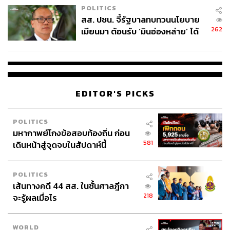
POLITICS
สส. ปชน. จี้รัฐบาลทบทวนนโยบาย
262
เมียนมา ต้อนรับ ‘มินอ่องหล่าย’ ได้
แค่สัญญาว่างเปล่า
EDITOR'S PICKS
POLITICS
มหากาพย์โกงข้อสอบท้องถิ่น ก่อน
581
เดินหน้าสู่จุดจบในสัปดาห์นี้
POLITICS
ไม่เปลี่ยนทุกอย่าง ต้องรักษาแก่นและหัวใจของแบรนด์
เส้นทางคดี 44 สส. ในชั้นศาลฎีกา
เอาไว้
218
จะรู้ผลเมื่อไร
ลูกค้าต่างบอกว่า คาแร็กเตอร์ของแบรนด์เหมาะกับการไป
WORLD