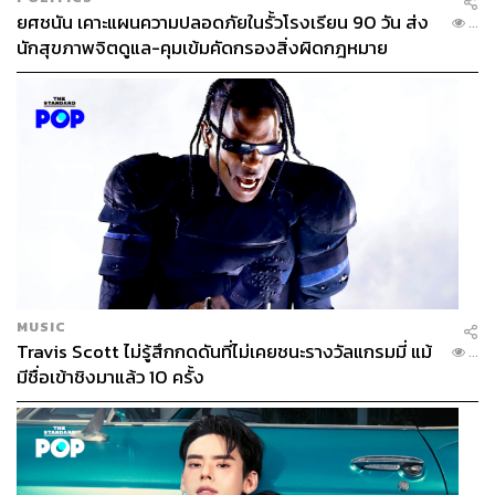
รสชาติเดิมเอาไว้ให้ได้
ยศชนัน เคาะแผนความปลอดภัยในรั้วโรงเรียน 90 วัน ส่ง
...
นักสุขภาพจิตดูแล-คุมเข้มคัดกรองสิ่งผิดกฎหมาย
เป้าหมายในอนาคต ไม่ต้อง ‘ใหญ่’ แต่ต้องโตอย่างแข็ง
แรง
สำหรับในอีก 5 ปีข้างหน้า เป้าหมายของ
สีฟ้า
ไม่ใช่แค่การ
ขยายสาขา แต่เป็นการเติบโตอย่างยั่งยืน โดยการเพิ่มความ
หลากหลายในกลุ่มธุรกิจ เช่น ขยายแบรนด์ใหม่ เพิ่มโอกาส
ในกลุ่มลูกค้าใหม่ และขยายโมเดลที่ประสบความสำเร็จ เช่น
การให้บริการ F&B แก่โรงแรมและสายการบิน
MUSIC
ส่วนกลยุทธ์การดึงลูกค้าเจนใหม่ๆ เข้ามาต้องค่อยเป็นค่อยไป
Travis Scott ไม่รู้สึกกดดันที่ไม่เคยชนะรางวัลแกรมมี่ แม้
...
เราพยายามปรับวิธีการพรีเซนต์อาหาร จากเดิมที่วางจานสี
มีชื่อเข้าชิงมาแล้ว 10 ครั้ง
ขาว ก็จะปรับให้อาหารดูน่าทาน และให้ถ่ายรูปสวยตามเท
รนด์คนรุ่นใหม่ ที่จะนิยมถ่ายรูปก่อนทานเสมอ รวมถึงการพา
ร้าน SEE FAH ไปอยู่ในพื้นที่ของคนรุ่นใหม่ เช่น งาน
Awakening ที่ปากคลองตลาด ถือเป็นความเคลื่อนไหวใหม่ๆ