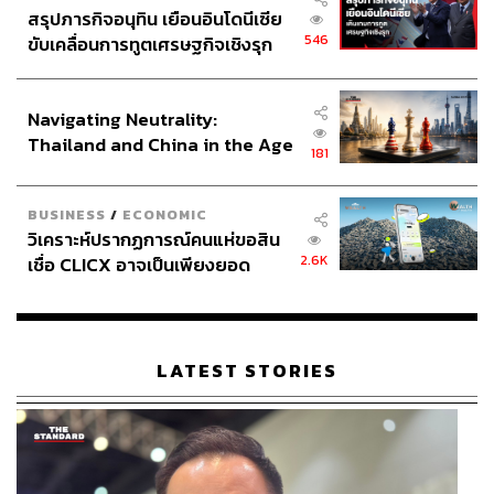
ทานอยู่ร้านอาหาร ที่สามารถนั่งคุยกันได้มากกว่า และ
สรุปภารกิจอนุทิน เยือนอินโดนีเซีย
อาหารจะมีให้เลือกหลากหลายมากกว่าในบูธที่มีอยู่แค่ไม่กี่
546
ขับเคลื่อนการทูตเศรษฐกิจเชิงรุก
เมนู ช่วงนั้นเรารู้สึกได้เลยว่าเรื่องนี้สำคัญมาก เราต้องรู้ว่า
ประกาศหุ้นส่วนยุทธศาสตร์ไทย –
สินค้าควรอยู่ตรงไหนและขายให้ใคร ซึ่งกลายเป็นบทเรียน
อินโดนีเซีย
Navigating Neutrality:
สำคัญว่าต้องเลือกโลเคชันและรูปแบบให้สอดคล้องกับ DNA
Thailand and China in the Age
ของแบรนด์
181
of a New Global Order
ขณะเดียวกันลูกค้ายังคงตามไปกินอาหารในร้าน แม้ร้านจะ
BUSINESS
/
ECONOMIC
ย้ายไปอยู่ในโรงแรมหรือพื้นที่ใหม่ๆ เพราะเชื่อมั่นในรสชาติ
วิเคราะห์ปรากฏการณ์คนแห่ขอสิน
และบรรยากาศที่ร้านพยายามรักษาไว้ รวมถึงการพัฒนาเมนู
2.6K
เชื่อ CLICX อาจเป็นเพียงยอด
ใหม่ควบคู่ไปกับเมนูในตำนาน เช่น ข้าวหน้าไก่, บะหมี่แห้ง
ภูเขาน้ำแข็ง ของปัญหาหนี้ครัว
อัศวิน, ขนมเบื้องญวน ที่เป็นเมนูประจำใจของลูกค้าหลายคน
เรือนไทยที่ถูกซุกไว้
LATEST STORIES