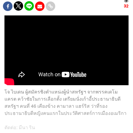
32
โจ ไบเดน ผู้สมัครชิงตำแหน่งผู้นำสหรัฐฯ จากพรรคเดโม
แครต คว้าชัยในการเลือกตั้ง เตรียมนั่งเก้าอี้ประธานาธิบดี
สหรัฐฯ คนที่ 46 เคียงข้าง คามาลา แฮร์ริส ว่าที่รอง
ประธานาธิบดีหญิงคนแรกในประวัติศาสตร์การเมืองอเมริกา
ตัดต่อ: มีนา ริน