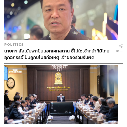
POLITICS
นายกฯ สั่งเข้มพกปืนนอกเคหสถาน ชี้ไม่ใช่เจ้าหน้าที่มีโทษ
...
อุกฉกรรจ์ ปืนถูกขโมยก่อเหตุ เจ้าของร่วมรับผิด