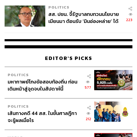
เหมาะสม
POLITICS
สส. ปชน. จี้รัฐบาลทบทวนนโยบาย
223
เมียนมา ต้อนรับ ‘มินอ่องหล่าย’ ได้
แค่สัญญาว่างเปล่า
EDITOR'S PICKS
POLITICS
มหากาพย์โกงข้อสอบท้องถิ่น ก่อน
577
เดินหน้าสู่จุดจบในสัปดาห์นี้
POLITICS
เส้นทางคดี 44 สส. ในชั้นศาลฎีกา
212
จะรู้ผลเมื่อไร