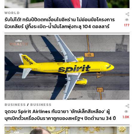
WORLD
รับไม่ได้! ทรัมป์ปัดตกเงื่อนไขอิหร่าน ไม่อ่อนข้อโครงการ
177
นิวเคลียร์ ขู่ทิ้งระเบิด-น้ำมันโลกพุ่งทะลุ 104 ดอลลาร์
BUSINESS
/
BUSINESS
จุดจบ Spirit Airlines กับฉายา ‘ยักษ์เล็กสีเหลือง’ ผู้
1.0K
บุกเบิกตั๋วเครื่องบินราคาถูกของสหรัฐฯ ปิดตำนาน 34 ปี
เปิดคำถามใหญ่ว่าใครคือคนที่ต้องเดือดร้อนในวันที่ตั๋ว
ประหยัดหายไป