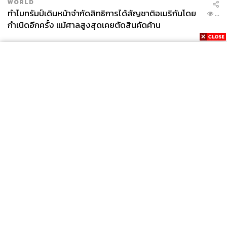
WORLD
ทำไมทรัมป์เดินหน้าจำกัดสิทธิการได้สัญชาติอเมริกันโดย
...
กำเนิดอีกครั้ง แม้ศาลสูงสุดเคยตัดสินคัดค้าน
News
Wealth
Pop
Podcast
Video
Now
Opinion
Careers
Events
Privacy
About
Contact
Policy
FOR
ADVERTISING
MEMBERSHIP