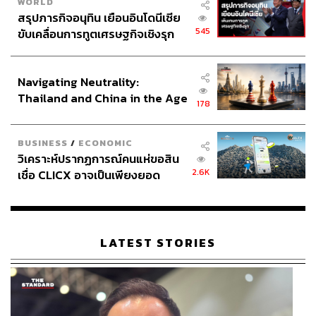
WORLD
สรุปภารกิจอนุทิน เยือนอินโดนีเซีย
545
ขับเคลื่อนการทูตเศรษฐกิจเชิงรุก
ประกาศหุ้นส่วนยุทธศาสตร์ไทย –
อินโดนีเซีย
Navigating Neutrality:
Thailand and China in the Age
178
of a New Global Order
BUSINESS
/
ECONOMIC
วิเคราะห์ปรากฏการณ์คนแห่ขอสิน
2.6K
เชื่อ CLICX อาจเป็นเพียงยอด
ภูเขาน้ำแข็ง ของปัญหาหนี้ครัว
เรือนไทยที่ถูกซุกไว้
LATEST STORIES