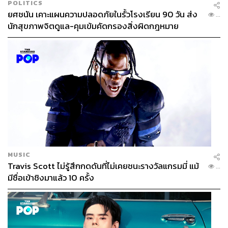
POLITICS
ยศชนัน เคาะแผนความปลอดภัยในรั้วโรงเรียน 90 วัน ส่ง
...
นักสุขภาพจิตดูแล-คุมเข้มคัดกรองสิ่งผิดกฎหมาย
MUSIC
Travis Scott ไม่รู้สึกกดดันที่ไม่เคยชนะรางวัลแกรมมี่ แม้
...
มีชื่อเข้าชิงมาแล้ว 10 ครั้ง