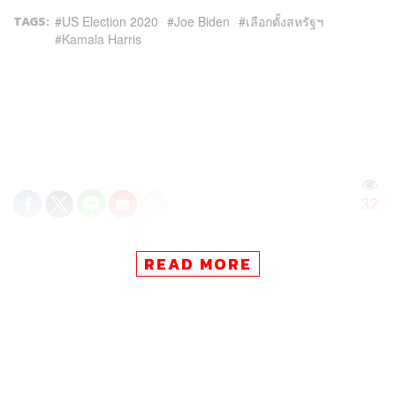
TAGS:
US Election 2020
Joe Biden
เลือกตั้งสหรัฐฯ
Kamala Harris
32
READ MORE
ABOUT THE AUTHOR
ณรงค์กร มโนจันทร์เพ็ญ
Content Creator กองบรรณาธิการข่าว THE
STANDARD