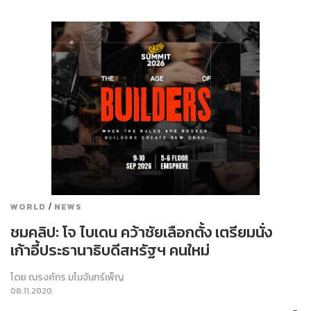
/
WORLD
NEWS
ชมคลิป: โจ ไบเดน คว้าชัยเลือกตั้ง เตรียมนั่ง
เก้าอี้ประธานาธิบดีสหรัฐฯ คนใหม่
โดย
ณรงค์กร มโนจันทร์เพ็ญ
08.11.2020