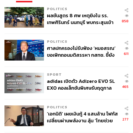
POLITICS
ผลชันสูตร 8 ศพ เหตุยิงใน รร.
858
เทพศิรินทร์ นนทบุรี พบกระสุนเข้า
จุดสำคัญ ‘ศีรษะ-หน้าอก’ ครูถูกยิง
4 นัด จากระยะไกล
POLITICS
ศาลปกครองไม่รับฟ้อง ‘หมอสรณ’
611
ขอเพิกถอนมติสรรหา กสทช. ชี้ยัง
ไม่ใช่ผู้เดือดร้อนเสียหาย
SPORT
adidas เปิดตัว Adizero EVO SL
465
EXO คอลเล็กชันพิเศษรับฤดูกาล
College Football
POLITICS
‘เอกนิติ’ เผยเงินกู้ 4 แสนล้าน โฟกัส
277
เปลี่ยนผ่านพลังงาน ลุ้น ‘ไทยช่วย
ไทยพลัส’ เฟส 2 รอประเมินความ