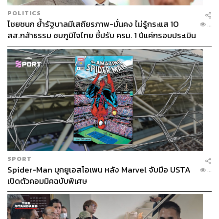
POLITICS
ไชยชนก ย้ำรัฐบาลมีเสถียรภาพ-มั่นคง ไม่รู้กระแส 10
...
สส.กล้าธรรม ซบภูมิใจไทย ชี้ปรับ ครม. 1 ปีแค่กรอบประเมิน
โยนนายกฯ ตัดสินใจ
SPORT
Spider-Man บุกยูเอสโอเพน หลัง Marvel จับมือ USTA
...
เปิดตัวคอมมิคฉบับพิเศษ