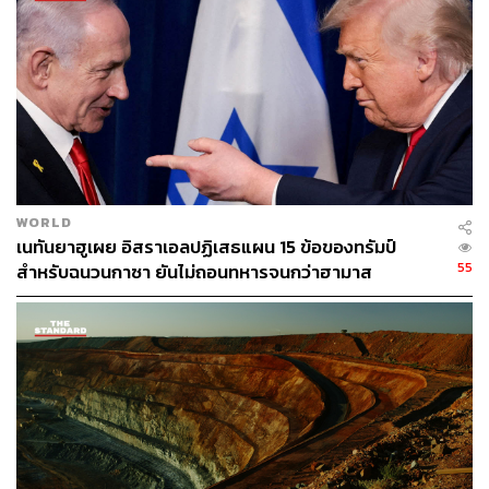
และ Axios รายงานว่า เตหะรานยื่นเงื่อนไขกับสหรัฐฯ 4 ข้อ
แต่ห่างไกลจากความเป็นจริงมาก ได้แก่
สหรัฐฯ ต้องยุติสงครามในทุกแนวรบ และมีหลักประกัน
ว่า สงครามและการโจมตีอิหร่านในอนาคตจะไม่เกิด
ซ้ำอีกต่อไป
อิหร่านเรียกร้องให้สหรัฐฯ ยุติการปิดล้อมทางเรือทันที
ที่ลงนามข้อตกลง
อิหร่านต้องการให้ยกเลิกการคว่ำบาตรการขายน้ำมัน
WORLD
เนทันยาฮูเผย อิสราเอลปฏิเสธแผน 15 ข้อของทรัมป์
ภายในระยะเวลาการเจรจา 30 วัน และต้องคืน
55
สำหรับฉนวนกาซา ยันไม่ถอนทหารจนกว่าฮามาส
ทรัพย์สินที่ถูกอายัดทันที
ปลดอาวุธแท้จริง
อิหร่านไม่ได้ระบุว่า จะยอมอ่อนข้อในประเด็นนิวเคลียร์
ใดๆ ซึ่งเป็นจุดสำคัญที่สหรัฐฯ และอิสราเอลต้องการ
นอกจากนี้ สถานีโทรทัศน์แห่งรัฐของอิหร่านรายงานว่า
รัฐบาลเตหะรานได้ปฏิเสธข้อเสนอของสหรัฐฯ 14 ข้อเช่นกัน
โดยมองว่า เป็นการบีบให้อิหร่านยอมจำนนต่อข้อเรียกร้องที่
เกินเหตุของทรัมป์