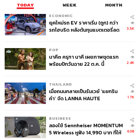
TODAY
WEEK
MONTH
ABOUT THE AUTHOR
ECONOMIC
ยุคใหม่รถ EV ราคาเริ่ม (ถูก) กว่า
อัยย์ลดา แซ่โค้ว
3.5K
รถไฮบริด หลังต้นทุนแบตเตอรี่ลด
Content Creator กองบรรณาธิการข่าวต่าง
ประเทศ THE STANDARD
ลง - จีนแห่บุกตลาดเกิดใหม่
POP
นาคี๓ ครุฑา นาคี เผยภาพชุดแรก
2.4K
พร้อมปักวันฉาย 22 ต.ค. นี้
THAILAND
เมื่อถนนกลายเป็นรันเวย์ ‘แยกริน
1.7K
คำ’ จัด LANNA HAUTE
COUTURE กลางสายฝน
BUSINESS
ลองใช้ Sennheiser MOMENTUM
638
5 Wireless หูฟัง 14,990 บาท ที่ให้