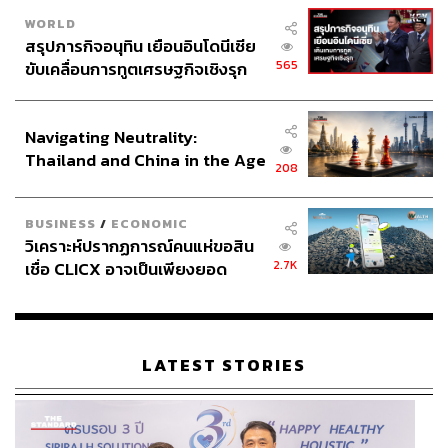
WORLD
สรุปภารกิจอนุทิน เยือนอินโดนีเซีย
565
ขับเคลื่อนการทูตเศรษฐกิจเชิงรุก
ประกาศหุ้นส่วนยุทธศาสตร์ไทย –
อินโดนีเซีย
Navigating Neutrality:
Thailand and China in the Age
208
of a New Global Order
BUSINESS
/
ECONOMIC
วิเคราะห์ปรากฏการณ์คนแห่ขอสิน
2.7K
เชื่อ CLICX อาจเป็นเพียงยอด
ภูเขาน้ำแข็ง ของปัญหาหนี้ครัว
เรือนไทยที่ถูกซุกไว้
LATEST STORIES