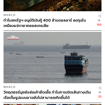
ขณะที่ Axios รายงานถึงคำพูดแหล่งข่าวอิหร่านว่า “ไม่มีใคร
ในอิหร่านเขียนข้อเสนอเพื่อเอาใจทรัมป์… หากทรัมป์ไม่
WORLD
พอใจ นั่นย่อมเป็นเรื่องที่ดีกว่าสำหรับเรา”
ทำไมสหรัฐฯ อนุมัติเงินกู้ 400 ล้านดอลลาร์ ลงทุนใน
100
เหมืองแร่หายากออสเตรเลีย
ปัจจุบัน ราคาน้ำมันดิบ Brent พุ่งขึ้นทันที 3% โดยแตะที่ระดับ
104 ดอลลาร์ต่อบาร์เรล ขณะที่โลกมีความกังวลว่า ราคา
น้ำมันหน้าปั๊มจะไม่กลับไปอยู่ในระดับปกติได้ในเร็วๆ นี้
นอกจากนี้ ลินด์ซีย์ แกรม วุฒิสมาชิกรัฐเซาท์แคโรไลนาจาก
พรรครีพับลิกัน เรียกร้องให้ทรัมป์พิจารณาเปลี่ยนแนวทาง
จากการทูตเป็นการใช้กำลังทหาร โดยเสนอให้นำปฏิบัติการ
‘Project Freedom Plus’ เพื่อเปิดทางเดินเรือในช่องแคบฮอร์
มุซ พร้อมย้ำว่า ถึงเวลาแล้วที่สหรัฐฯ ต้องพิจารณาเปลี่ยนเส้น
ทาง เนื่องจากอิหร่านยังคงโจมตีพันธมิตรและเรือขนส่ง
สินค้าอย่างต่อเนื่อง
WORLD
วิกฤตฮอร์มุซยังส่อเค้ายืดเยื้อ ทำไมการเปิดเส้นทางเดิน
211
ภาพ:
Elizabeth Frantz / Reuters
เรือเต็มรูปแบบอาจยังไม่สามารถเกิดขึ้นได้
อ้างอิง: