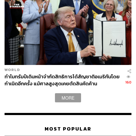
https://www.axios.com/2026/05/10/trump-iran-war-us-
peace-plan-tehran-response-inappropriate
https://www.reuters.com/world/china/trump-rejects-ira
ns-response-us-peace-proposal-unacceptable-2026-
05-11/
https://www.bbc.com/news/articles/clypgz9e5pmo
TAGS:
Reuters
Joe Biden
Donald Trump
USA
WORLD
Republican Party
Iran
Barack Obama
ทำไมทรัมป์เดินหน้าจำกัดสิทธิการได้สัญชาติอเมริกันโดย
160
กำเนิดอีกครั้ง แม้ศาลสูงสุดเคยตัดสินคัดค้าน
MORE
178
MOST POPULAR