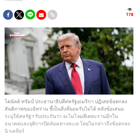
178
โดนัลด์ ทรัมป์ ประธานาธิบดีสหรัฐอเมริกา ปฏิเสธข้อตกลง
สันติภาพของอิหร่าน ชี้เป็นสิ่งที่ยอมรับไม่ได้ หลังข้อเสนอ
ระบุให้สหรัฐฯ รับประกันว่า จะไม่โจมตีเตหะรานอีกใน
อนาคตและยุติการปิดล้อมทางทะเล โดยไม่กล่าวถึงข้อตกลง
นิวเคลียร์