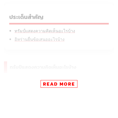
ประเด็นสำคัญ
ทรัมป์แสดงความคิดเห็นอะไรบ้าง
อิหร่านยื่นข้อเสนออะไรบ้าง
ทรัมป์แสดงความคิดเห็นอะไรบ้าง
READ MORE
เมื่อคืนนี้ (11 พฤษภาคม) ทรัมป์โพสต์ข้อความสั้นๆ บน Truth
Social ว่า เขาไม่ชอบข้อเสนอของอิหร่าน เป็นเรื่องที่ยอมรับ
ไม่ได้ (TOTALLY UNACCEPTABLE) โดยไม่ขยายความใดๆ
ก่อนจะโพสต์ข้อความต่อว่า การทิ้งระเบิดจะเริ่มขึ้น และ
รุนแรงกว่าที่เคยเป็นมา หากสหรัฐฯ และอิหร่านยังตกลงกัน
ไม่ได้