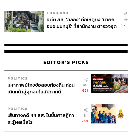
ผู้ใช้ถอดเปลี่ยนแบตเองได้ ก่อนกฎ
EU บังคับปีหน้า
THAILAND
อดีต สส. ‘ฉลอง’ ก่อเหตุยิง ‘นายก
523
อบจ.นนทบุรี’ ที่สำนักงาน ตำรวจรุด
ลงพื้นที่
EDITOR'S PICKS
POLITICS
มหากาพย์โกงข้อสอบท้องถิ่น ก่อน
621
เดินหน้าสู่จุดจบในสัปดาห์นี้
POLITICS
เส้นทางคดี 44 สส. ในชั้นศาลฎีกา
254
จะรู้ผลเมื่อไร