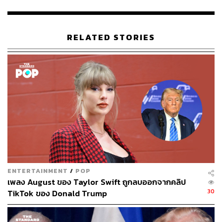
เงินมากมายขนาดนี้มาก่อน
ผู้นำสหรัฐฯ ย้ำว่า การมาของโอบามาทำให้อิหร่านได้เจอ
‘คนหน้าโง่’ ที่ยิ่งใหญ่ที่สุดในประวัติศาสตร์ในคราบ
RELATED STORIES
ประธานาธิบดีสหรัฐฯ ที่อ่อนแอและโง่เขลา โอบามาคือ
หายนะในหมู่ผู้นำ แต่ก็ยังไม่แย่เท่ากับ โจ ไบเดน อดีตผู้นำ
สหรัฐฯ
“ตลอด 47 ปีที่ผ่านมา ชาวอิหร่านคอย ‘ต้ม’ เรามาตลอด
ปล่อยให้เรารอคอย สังหารคนของเราด้วยระเบิดริมทาง
ทำลายการประท้วง และล่าสุดคือการกวาดล้างผู้ประท้วงที่ไร้
อาวุธและบริสุทธิ์ถึง 42,000 คน พร้อมกับหัวเราะเยาะใส่
ประเทศของเราที่ตอนนี้ ‘กลับมายิ่งใหญ่อีกครั้ง’” ทรัมป์ระบุ
ENTERTAINMENT
/
POP
เพลง August ของ Taylor Swift ถูกลบออกจากคลิป
อิหร่านยื่นข้อเสนออะไรบ้าง
30
TikTok ของ Donald Trump
ทั้งนี้ สำนักข่าวทัสนิม (Tasnim) สื่อกึ่งทางการของอิหร่าน