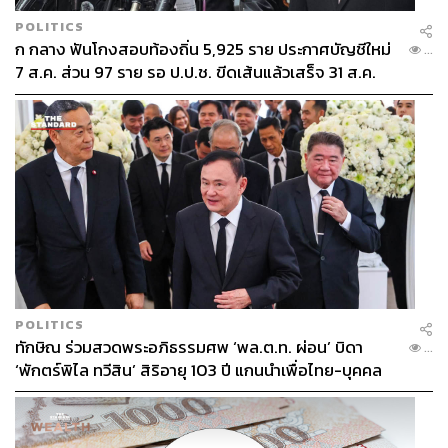
POLITICS
ก กลาง ฟันโกงสอบท้องถิ่น 5,925 ราย ประกาศบัญชีใหม่
...
7 ส.ค. ส่วน 97 ราย รอ ป.ป.ช. ขีดเส้นแล้วเสร็จ 31 ส.ค.
POLITICS
ทักษิณ ร่วมสวดพระอภิธรรมศพ ‘พล.ต.ท. ผ่อน’ บิดา
...
‘พักตร์พิไล ทวีสิน’ สิริอายุ 103 ปี แกนนำเพื่อไทย-บุคคล
หลากวงการร่วมอาลัย