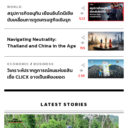
WORLD
สรุปภารกิจอนุทิน เยือนอินโดนีเซีย
523
ขับเคลื่อนการทูตเศรษฐกิจเชิงรุก
ประกาศหุ้นส่วนยุทธศาสตร์ไทย –
อินโดนีเซีย
Navigating Neutrality:
Thailand and China in the Age
155
of a New Global Order
ECONOMIC
/
BUSINESS
วิเคราะห์ปรากฏการณ์คนแห่ขอสิน
2.5K
เชื่อ CLICX อาจเป็นเพียงยอด
ภูเขาน้ำแข็ง ของปัญหาหนี้ครัว
เรือนไทยที่ถูกซุกไว้
LATEST STORIES