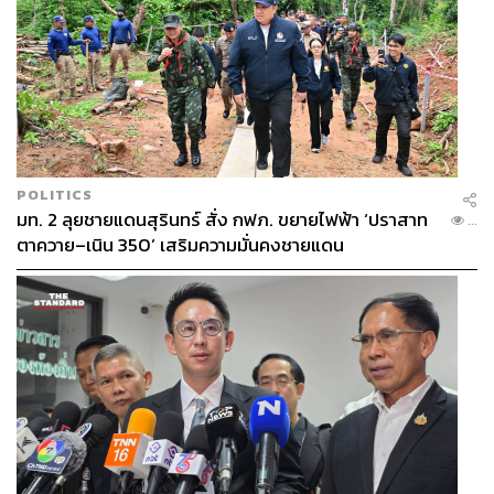
POLITICS
มท. 2 ลุยชายแดนสุรินทร์ สั่ง กฟภ. ขยายไฟฟ้า ‘ปราสาท
...
ตาควาย–เนิน 350’ เสริมความมั่นคงชายแดน