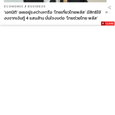
ECONOMIC
/
BUSINESS
‘เอกนิติ’ เผยอยู่ระหว่างหารือ ‘ไทยเที่ยวไทยพลัส’ มีสิทธิใช้
...
งบจากเงินกู้ 4 แสนล้าน มั่นใจงบต่อ ‘ไทยช่วยไทย พลัส’
เฟส 2 มีเพียงพอ
TAGS:
eSports
E-Sports
Valorant
วีดีโอเกม
News
Wealth
Pop
Paper Rex (PRX)
Podcast
Video
Now
VALORANT Champions Tour 2024: Masters Madrid
Opinion
Careers
Events
Privacy
About
Contact
Policy
FOR
ADVERTISING
MEMBERSHIP