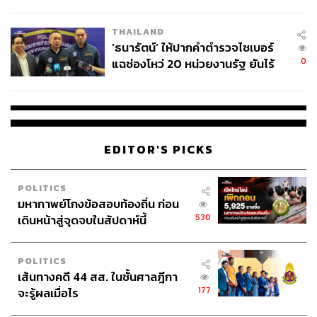
ชีวิต
THAILAND
‘ธนารัตน์’ ให้ปากคำตำรวจไซเบอร์
0
แฉช่องโหว่ 20 หน่วยงานรัฐ ยันไร้
นัยทางการเมือง
EDITOR'S PICKS
POLITICS
มหากาพย์โกงข้อสอบท้องถิ่น ก่อน
530
เดินหน้าสู่จุดจบในสัปดาห์นี้
POLITICS
เส้นทางคดี 44 สส. ในชั้นศาลฎีกา
177
จะรู้ผลเมื่อไร