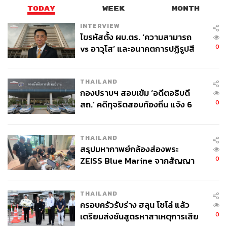
TODAY
WEEK
MONTH
INTERVIEW
ไขรหัสตั้ง ผบ.ตร. ‘ความสามารถ
0
vs อาวุโส’ และอนาคตการปฏิรูปสี
กากี กับ พล.ต.อ. เอก อังสนานนท์
THAILAND
กองปราบฯ สอบเข้ม ‘อดีตอธิบดี
0
สถ.’ คดีทุจริตสอบท้องถิ่น แจ้ง 6
ข้อหาหนัก จ่อชง ป.ป.ช. 12 ส.ค. นี้
THAILAND
สรุปมหากาพย์กล้องส่องพระ
0
ZEISS Blue Marine จากสัญญา
ผลิต 8.3 ล้าน สู่ข้อพิพาท ‘มา
เวลล์ฯ’ ฟ้อง ‘โทน บางแค’ ผิดนัด
THAILAND
จ่ายหนี้-แอบระบุแบรนด์
ครอบครัวรับร่าง ฮลุน โซโล่ แล้ว
0
เตรียมส่งชันสูตรหาสาเหตุการเสีย