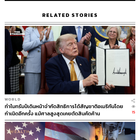
แม้จะมีข้อผิดพลาดในระบบ แต่การยื่นเรื่องผ่าน CAPE นั้น
ไม่มีกำหนดเวลาปิดรับ ผู้นำเข้าที่คำร้องถูกปฏิเสธสามารถ
RELATED STORIES
เข้าไปแก้ไขข้อผิดพลาดและยื่นเรื่องใหม่ได้เสมอ นอกจากนี้
ผู้นำเข้ายังสามารถติดตามรายงานสถานะ เพื่อดูความคืบ
หน้าในการประมวลผลการคืนเงินของตนเองได้
แฟ้มภาพ:
Miss.cabul / Shutterstock
อ้างอิง:
https://www.reuters.com/legal/transactional/first-refun
ds-trump-tariffs-start-early-may-12-customs-agency-s
ays-2026-05-04/
https://www.bloomberg.com/news/articles/2026-04-2
WORLD
8/in-tariff-refund-process-us-says-15-of-entries-denie
ทำไมทรัมป์เดินหน้าจำกัดสิทธิการได้สัญชาติอเมริกันโดย
d-so-far
15
กำเนิดอีกครั้ง แม้ศาลสูงสุดเคยตัดสินคัดค้าน
TAGS:
กำแพงภาษีสหรัฐฯ
ภาษีนำเข้า
Reuters