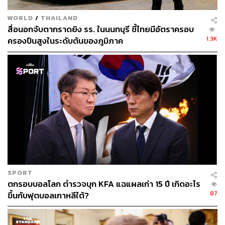
WORLD
/
THAILAND
สื่อนอกจับตากราดยิง รร. ในนนทบุรี ชี้ไทยมีอัตราครอบ
1.3K
ครองปืนสูงในระดับต้นของภูมิภาค
SPORT
ตกรอบบอลโลก ตำรวจบุก KFA แฉแผลเก่า 15 ปี เกิดอะไร
87
ขึ้นกับฟุตบอลเกาหลีใต้?