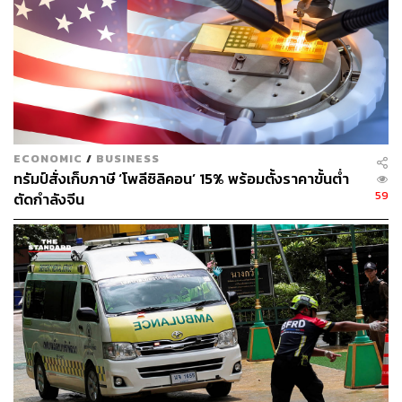
Supreme Court
Trump 2.0
ภาษีทรัมป์
Donald Trump
USA
Bloomberg
ECONOMIC
/
BUSINESS
ทรัมป์สั่งเก็บภาษี ‘โพลีซิลิคอน’ 15% พร้อมตั้งราคาขั้นต่ำ
174
59
ตัดกำลังจีน
ABOUT THE AUTHOR
ณรงค์กร มโนจันทร์เพ็ญ
Content Creator กองบรรณาธิการข่าว THE
STANDARD