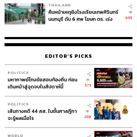
THAILAND
คืบหน้าเหตุยิงโรงเรียนเทพศิรินทร์
695
นนทบุรี ดับ 6 ศพ โฆษก ตร. เร่ง
สอบปมขโมยปืนปู่ก่อเหตุ
EDITOR'S PICKS
POLITICS
มหากาพย์โกงข้อสอบท้องถิ่น ก่อน
573
เดินหน้าสู่จุดจบในสัปดาห์นี้
POLITICS
เส้นทางคดี 44 สส. ในชั้นศาลฎีกา
208
จะรู้ผลเมื่อไร
WORLD