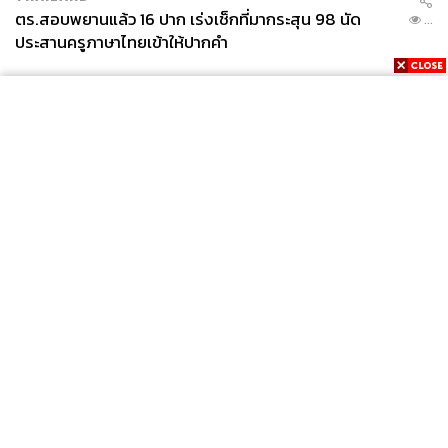
ตร.สอบพยานแล้ว 16 ปาก เร่งเช็กที่มากระสุน 98 นัด
...
ประสานครูภาษาไทยเข้าให้ปากคำ
News
Wealth
Pop
Podcast
Video
Now
Opinion
Careers
Events
Privacy
About
Contact
Policy
FOR
ADVERTISING
MEMBERSHIP