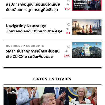
สรุปภารกิจอนุทิน เยือนอินโดนีเซีย
543
ขับเคลื่อนการทูตเศรษฐกิจเชิงรุก
ประกาศหุ้นส่วนยุทธศาสตร์ไทย –
อินโดนีเซีย
Navigating Neutrality:
Thailand and China in the Age
174
of a New Global Order
BUSINESS
/
ECONOMIC
วิเคราะห์ปรากฏการณ์คนแห่ขอสิน
2.6K
เชื่อ CLICX อาจเป็นเพียงยอด
ภูเขาน้ำแข็ง ของปัญหาหนี้ครัว
เรือนไทยที่ถูกซุกไว้
LATEST STORIES