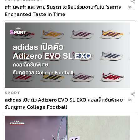
เก้า นพเก้า และ พาย รินรดา เตรียมร่วมงานกันใน ‘รสกาล
...
Enchanted Taste In Time’
SPORT
adidas เปิดตัว Adizero EVO SL EXO คอลเล็กชันพิเศษ
...
รับฤดูกาล College Football