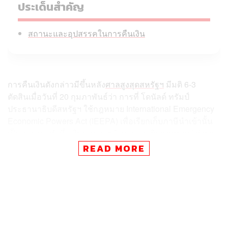
ประเด็นสำคัญ
สถานะและอุปสรรคในการคืนเงิน
การคืนเงินดังกล่าวมีขึ้นหลัง
ศาลสูงสุดสหรัฐฯ
มีมติ 6-3
ตัดสินเมื่อวันที่ 20 กุมภาพันธ์ว่า การที่ โดนัลด์ ทรัมป์
ประธานาธิบดีสหรัฐฯ ใช้กฎหมาย International Emergency
Economic Powers Act (IEEPA) เพื่อเรียกเก็บภาษีนำเข้านั้น
เป็นการกระทำที่ ‘เกินขอบเขตอำนาจและผิดกฎหมาย’ ส่งผล
ให้ต้องมีการคืนเงินภาษีที่เก็บไปมูลค่ารวมสูงถึง 1.66 แสน
READ MORE
ล้านดอลลาร์สหรัฐ
สถานะและอุปสรรคในการคืนเงิน