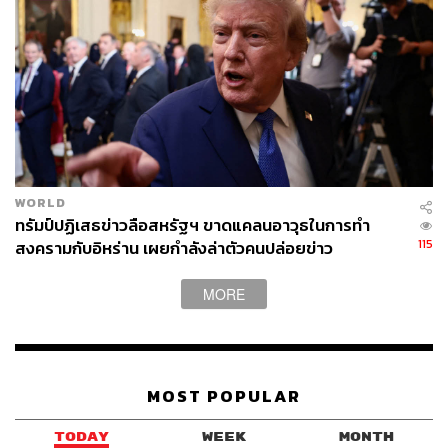
WORLD
ทรัมป์ปฏิเสธข่าวลือสหรัฐฯ ขาดแคลนอาวุธในการทำ
115
สงครามกับอิหร่าน เผยกำลังล่าตัวคนปล่อยข่าว
MORE
MOST POPULAR
TODAY
WEEK
MONTH