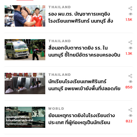
THAILAND
รอง ผบ.ตร. บัญชาการเหตุยิง
1.5K
โรงเรียนเทพศิรินทร์ นนทบุรี สั่ง
ค้นหา 2 รอบยืนยันไร้คนติดค้าง พบ
ศพปู่-ย่าที่บ้านพักผู้ก่อเหตุ
THAILAND
สื่อนอกจับตากราดยิง รร. ใน
1.3K
นนทบุรี ชี้ไทยมีอัตราครอบครองปืน
สูงในระดับต้นของภูมิภาค
THAILAND
นักเรียนโรงเรียนเทพศิรินทร์
850
นนทบุรี อพยพเข้ายังพื้นที่ปลอดภัย
ชั่วคราว หลังเหตุใช้อาวุธปืนภายใน
โรงเรียนคลี่คลาย
WORLD
ย้อนเหตุกราดยิงในโรงเรียนต่าง
822
ประเทศ ที่ผู้ก่อเหตุเป็นนักเรียน