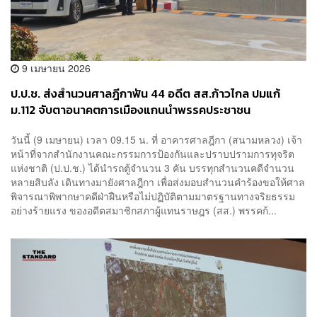
9 เมษายน 2026
ป.ป.ช. ส่งสำนวนศาลฎีกาฟัน 44 อดีต สส.ก้าวไกล ปมแก้
ม.112 จับตาอนาคตการเมืองแกนนำพรรคประชาชน
วันนี้ (9 เมษายน) เวลา 09.15 น. ที่ อาคารศาลฎีกา (สนามหลวง) เจ้า
หน้าที่จากสำนักงานคณะกรรมการป้องกันและปราบปรามการทุจริต
แห่งชาติ (ป.ป.ช.) ได้นำรถตู้จำนวน 3 คัน บรรทุกสำนวนคดีจำนวน
หลายสิบลัง เดินทางมายังศาลฎีกา เพื่อส่งมอบสำนวนคำร้องขอให้ศาล
พิจารณาพิพากษาคดีฝ่าฝืนหรือไม่ปฏิบัติตามมาตรฐานทางจริยธรรม
อย่างร้ายแรง ของอดีตสมาชิกสภาผู้แทนราษฎร (สส.) พรรคก้...