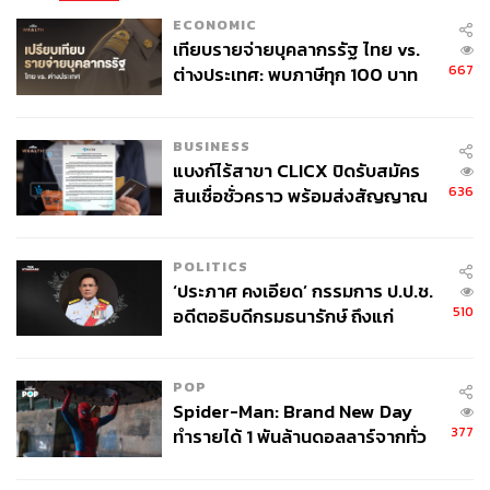
ECONOMIC
เทียบรายจ่ายบุคลากรรัฐ ไทย vs.
667
ต่างประเทศ: พบภาษีทุก 100 บาท
ของคนไทยใช้ไปกับข้าราชการเฉียด
40 บาท
BUSINESS
แบงก์ไร้สาขา CLICX ปิดรับสมัคร
636
สินเชื่อชั่วคราว พร้อมส่งสัญญาณ
เตือนกลุ่มกู้เงินผิดวัตถุประสงค์-ให้
ข้อมูลเท็จ เตรียมดำเนินคดีเด็ดขาด
POLITICS
‘ประภาศ คงเอียด’ กรรมการ ป.ป.ช.
510
อดีตอธิบดีกรมธนารักษ์ ถึงแก่
อนิจกรรม
POP
Spider-Man: Brand New Day
377
ทำรายได้ 1 พันล้านดอลลาร์จากทั่ว
โลกภายใน 6 วัน