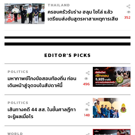
THAILAND
ครอบครัวรับร่าง ฮลุน โซโล่ แล้ว
352
เตรียมส่งชันสูตรหาสาเหตุการเสีย
ชีวิต
EDITOR'S PICKS
POLITICS
มหากาพย์โกงข้อสอบท้องถิ่น ก่อน
496
เดินหน้าสู่จุดจบในสัปดาห์นี้
POLITICS
เส้นทางคดี 44 สส. ในชั้นศาลฎีกา
148
จะรู้ผลเมื่อไร
WORLD