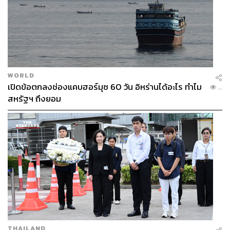
WORLD
เปิดข้อตกลงช่องแคบฮอร์มุซ 60 วัน อิหร่านได้อะไร ทำไม
...
สหรัฐฯ ถึงยอม
THAILAND