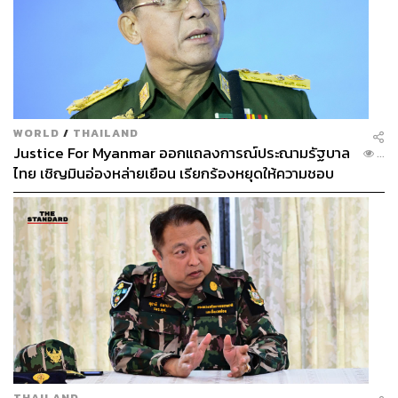
WORLD
/
THAILAND
Justice For Myanmar ออกแถลงการณ์ประณามรัฐบาล
...
ไทย เชิญมินอ่องหล่ายเยือน เรียกร้องหยุดให้ความชอบ
ธรรมรัฐบาลทหาร
THAILAND