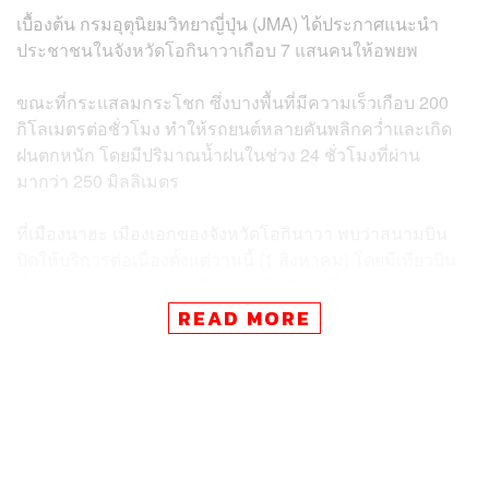
เบื้องต้น กรมอุตุนิยมวิทยาญี่ปุ่น (JMA) ได้ประกาศแนะนำ
ประชาชนในจังหวัดโอกินาวาเกือบ 7 แสนคนให้อพยพ
ขณะที่กระแสลมกระโชก ซึ่งบางพื้นที่มีความเร็วเกือบ 200
กิโลเมตรต่อชั่วโมง ทำให้รถยนต์หลายคันพลิกคว่ำและเกิด
ฝนตกหนัก โดยมีปริมาณน้ำฝนในช่วง 24 ชั่วโมงที่ผ่าน
มากว่า 250 มิลลิเมตร
ที่เมืองนาฮะ เมืองเอกของจังหวัดโอกินาวา พบว่าสนามบิน
ปิดให้บริการต่อเนื่องตั้งแต่วานนี้ (1 สิงหาคม) โดยมีเที่ยวบิน
ทั้งขาเข้าและขาออกยกเลิกรวมแล้ว 951 เที่ยว และคาดว่าจะ
ยกเลิกเที่ยวบินเพิ่มอีกในวันพรุ่งนี้ (3 สิงหาคม)
READ MORE
ไต้ฝุ่นขนุนถือเป็นไต้ฝุ่นลูกที่ 3 ที่พัดกระหน่ำทวีปเอเชียต่อจาก
ไต้ฝุ่นตาลิม (Talim) และทกซูรี (Doksuri) ซึ่งมีความแรงระดับ
ซูเปอร์ไต้ฝุ่น และทำให้มีผู้เสียชีวิตในฟิลิปปินส์และไต้หวันไป
กว่า 30 คน ในช่วง 2-3 สัปดาห์ที่ผ่านมา