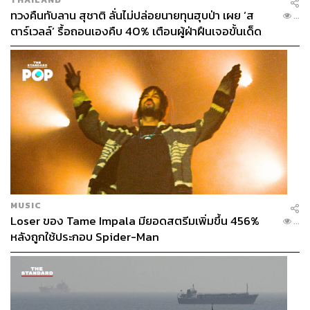
ทวงคืนทับลาน สุชาติ ลั่นไม่ปล่อยนายทุนฮุบป่า เผย ‘ส
...
ตาร์เวลล์’ รื้อถอนเองคืบ 40% เตือนผู้ฝ่าฝืนเจอขั้นเด็ด
ขาด
MUSIC
Loser ของ Tame Impala มียอดสตรีมเพิ่มขึ้น 456%
...
หลังถูกใช้ประกอบ Spider-Man