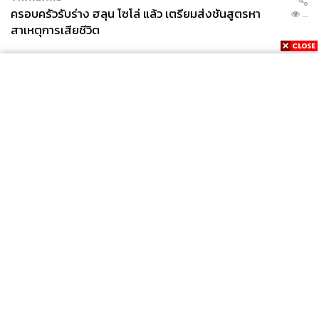
ครอบครัวรับร่าง ฮลุน โซโล่ แล้ว เตรียมส่งชันสูตรหา
...
สาเหตุการเสียชีวิต
News
Wealth
Pop
Podcast
Video
Now
Opinion
Careers
Events
Privacy
About
Contact
Policy
FOR
ADVERTISING
MEMBERSHIP