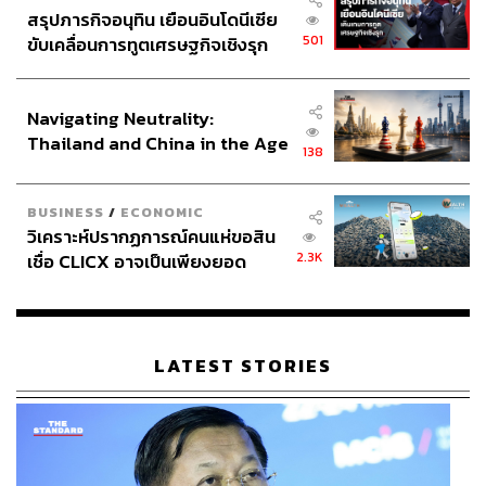
สรุปภารกิจอนุทิน เยือนอินโดนีเซีย
501
ขับเคลื่อนการทูตเศรษฐกิจเชิงรุก
ประกาศหุ้นส่วนยุทธศาสตร์ไทย –
อินโดนีเซีย
Navigating Neutrality:
Thailand and China in the Age
138
of a New Global Order
BUSINESS
/
ECONOMIC
วิเคราะห์ปรากฏการณ์คนแห่ขอสิน
2.3K
เชื่อ CLICX อาจเป็นเพียงยอด
ภูเขาน้ำแข็ง ของปัญหาหนี้ครัว
เรือนไทยที่ถูกซุกไว้
LATEST STORIES