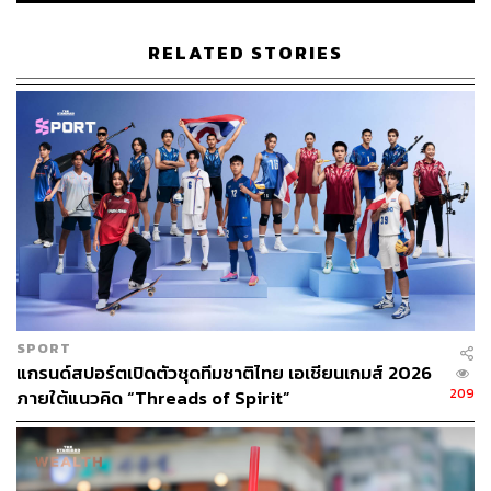
olds-2023-08-02/
https://www.bbc.com/news/world-asia-66357396
RELATED STORIES
TAGS:
พายุไต้ฝุ่นขนุน
พายุไต้ฝุ่น
Japan
55
SPORT
แกรนด์สปอร์ตเปิดตัวชุดทีมชาติไทย เอเชียนเกมส์ 2026
ABOUT THE AUTHOR
209
ภายใต้แนวคิด “Threads of Spirit”
วิโรจน์ เลิศจิตต์ธรรม
Senior Content Creator กองข่าวต่างประเทศ
THE STANDARD