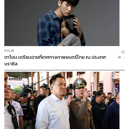
FILM
ตาโขน เตรียมฉายที่เทศกาลภาพยนตร์ไทย ณ ประเทศ
...
บราซิล