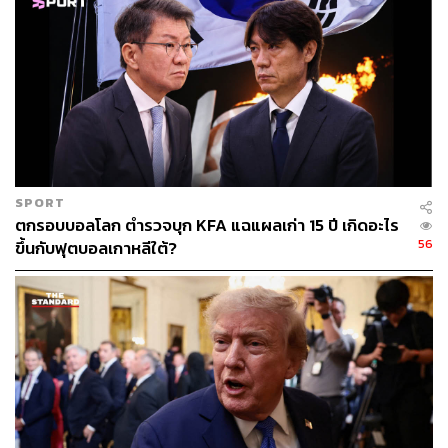
จะทำเพียงแค่ขึ้นราคาสินค้า ซึ่งผู้ที่ ‘เจ็บตัวถ้วนหน้า’ ก็คือผู้
บริโภคชาวอเมริกันนั่นเอง
อย่างไรก็ตาม นักวิเคราะห์จาก DBS Group Holdings มอง
ว่าการกระทำของทรัมป์อาจเป็นเพียง ‘เกมวัดใจ’
(brinksmanship) เพื่อกดดันให้เกิดการเจรจาในช่วงโค้ง
สุดท้าย และการที่กำหนดเส้นตายไว้ในวันที่ 1 สิงหาคม ก็ยัง
พอมีเวลาเหลืออีก 3 สัปดาห์ในการหาข้อสรุปที่ดีกว่านี้
SPORT
ตกรอบบอลโลก ตำรวจบุก KFA แฉแผลเก่า 15 ปี เกิดอะไร
ภาพ:
Joe Raedle/Getty Images
56
ขึ้นกับฟุตบอลเกาหลีใต้?
อ้างอิง:
https://asia.nikkei.com/Economy/Trade-war/Trump-ta
riffs/ASEAN-countries-reel-from-Trump-s-fresh-tariff-t
hreats
สามารถติดตาม THE STANDARD WEALTH
ผ่านแอปพลิเคชันต่างๆ ที่คุณสะดวกหรือใช้งานอยู่แล้วได้เลย