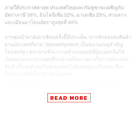
ภายใต้ประกาศล่าสุด ประเทศไทยและกัมพูชาจะเผชิญกับ
อัตราภาษี 36%, อินโดนีเซีย 32%, มาเลเซีย 25%, ส่วนลาว
และเมียนมาโดนอัตราสูงสุดที่ 40%
การพุ่งเป้ามายังอาเซียนครั้งนี้มีประเด็น ‘การลักลอบส่งสินค้า
ผ่านประเทศที่สาม’ (transshipment) เป็นชนวนเหตุสำคัญ
โดยสหรัฐฯ พยายามที่จะกวาดล้างกลยุทธ์ที่ผู้ส่งออกจีนใช้
เวียดนามและประเทศเพื่อนบ้านเป็นทางผ่านในการประกอบ
สินค้าขั้นสุดท้ายหรือส่งออกต่อไปยังสหรัฐฯ เพื่อหลบเลี่ยง
กำแพงภาษีที่ตั้งไว้กับจีนโดยตรง
ปริยันกา กิโชร์ (Priyanka Kishore) ผู้ก่อตั้งบริษัทที่ปรึกษา
Asia Decoded วิเคราะห์ว่า สถานการณ์นี้ทำให้อาเซียนตก
READ MORE
อยู่ในภาวะที่ยากลำบากอย่างยิ่ง เพราะหากร่วมมือกับสหรัฐฯ
ในการตรวจสอบการส่งผ่านสินค้า ก็เสี่ยงที่จะถูกจีนซึ่งเป็นคู่
ค้าและแหล่งวัตถุดิบรายใหญ่ตอบโต้ด้วยกำแพงภาษีเช่นกัน
ซึ่งอาจสร้าง ‘ผลกระทบเป็นลูกโซ่’ ต่อภาคการผลิตของทั้ง
ภูมิภาค