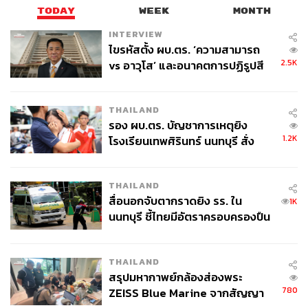
TODAY
WEEK
MONTH
INTERVIEW
ไขรหัสตั้ง ผบ.ตร. ‘ความสามารถ
2.5K
vs อาวุโส’ และอนาคตการปฏิรูปสี
กากี กับ พล.ต.อ. เอก อังสนานนท์
THAILAND
รอง ผบ.ตร. บัญชาการเหตุยิง
1.2K
โรงเรียนเทพศิรินทร์ นนทบุรี สั่ง
ค้นหา 2 รอบยืนยันไร้คนติดค้าง พบ
ศพปู่-ย่าที่บ้านพักผู้ก่อเหตุ
THAILAND
สื่อนอกจับตากราดยิง รร. ใน
1K
นนทบุรี ชี้ไทยมีอัตราครอบครองปืน
สูงในระดับต้นของภูมิภาค
THAILAND
สรุปมหากาพย์กล้องส่องพระ
780
ZEISS Blue Marine จากสัญญา