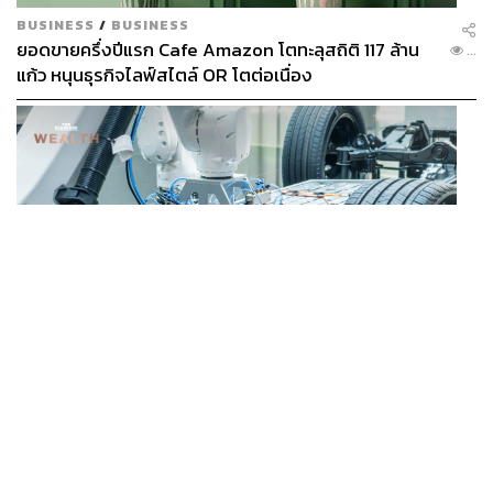
BUSINESS
/
BUSINESS
ยอดขายครึ่งปีแรก Cafe Amazon โตทะลุสถิติ 117 ล้าน
...
แก้ว หนุนธุรกิจไลฟ์สไตล์ OR โตต่อเนื่อง
BUSINESS
/
ECONOMIC
‘เอกนิติ’ เล็งงัดมาตรการใหม่ ลดภาษีสรรพสามิต หวังดึง
...
ผู้ผลิต EV มาตั้งโรงงานในไทย