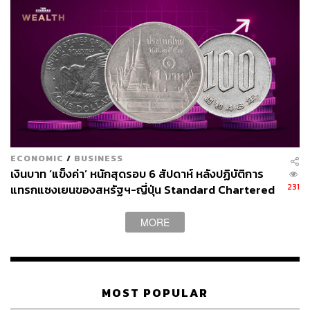
Content Creator ประจำกองบรรณาธิการ
THE STANDARD WEALTH ผู้เสพติดโลก
ธุรกิจ การตลาด เทคโนโลยี และชอบสำรวจ
โลกออฟไลน์และออนไลน์มาถอดรหัสความ
เคลื่อนไหวให้เป็นเรื่องเข้าใจง่าย สนุก และได้
ไอเดียใหม่ๆ
ECONOMIC
/
BUSINESS
เงินบาท ‘แข็งค่า’ หนักสุดรอบ 6 สัปดาห์ หลังปฏิบัติการ
231
แทรกแซงเยนของสหรัฐฯ-ญี่ปุ่น Standard Chartered
เปิดเป้าสิ้นปีนี้จ่อแข็งต่อแตะ 32.50 บาทต่อดอลลาร์
MORE
MOST POPULAR