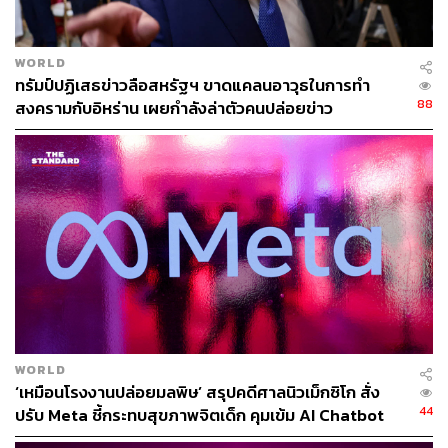
WORLD
ทรัมป์ปฏิเสธข่าวลือสหรัฐฯ ขาดแคลนอาวุธในการทำ
88
สงครามกับอิหร่าน เผยกำลังล่าตัวคนปล่อยข่าว
TAGS:
Donald Trump
USA
China
Cambodia
ภาษีสินค้านำเข้า
สงครามการค้า
ภาษีสินค้านำเข้าจากสหรัฐฯ
TARIFF WAR
352
WORLD
‘เหมือนโรงงานปล่อยมลพิษ’ สรุปคดีศาลนิวเม็กซิโก สั่ง
ABOUT THE AUTHOR
44
ปรับ Meta ชี้กระทบสุขภาพจิตเด็ก คุมเข้ม AI Chatbot
ถนัดกิจ จันกิเสน