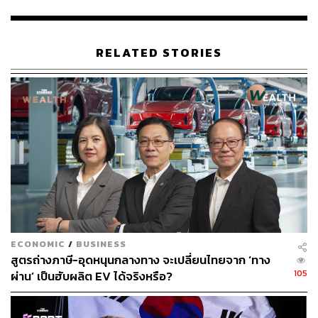
จากการเจรจาที่ทำให้อัตราภาษีลดลงจากที่เคยถูกขู่ไว้ที่ 49%
และการเจรจายังคงดำเนินต่อไป
RELATED STORIES
ส่วนมาเลเซีย (อัตราภาษี 25%) ยืนยันว่าจะเจรจา ‘ด้วยเจตนา
ที่ดี’ ต่อไป โดยย้ำว่าสหรัฐฯ คือคู่ค้าและตลาดส่งออกที่ใหญ่
เป็นอันดับสอง และการเจรจาคือหนทางที่ดีที่สุด
ส่วนเวียดนาม แม้จะดูเหมือนเป็นผู้ชนะในเกมนี้ด้วยการ
เจรจาจนได้อัตราภาษีเพียง 20% แต่นักเศรษฐศาสตร์จาก
MUFG อย่าง Michael Wan เตือนว่านี่อาจเป็นเพียง ‘การผ่อน
ปรนในระยะสั้น’ เพราะรายละเอียดของข้อตกลงยังไม่ชัดเจน
และการที่ผู้ส่งออกเร่งส่งสินค้าไปก่อนหน้านี้ อาจทำให้ยอด
ส่งออกชะลอตัวลงได้ในอนาคต
ECONOMIC
/
BUSINESS
ท่ามกลางความวุ่นวายนี้ Jayant Menon นักวิชาการจาก
สูตรถ่างภาษี-อุดหนุนกลางทาง จะเปลี่ยนไทยจาก ‘ทาง
สถาบัน ISEAS-Yusof Ishak กลับมองว่านโยบายของทรัมป์
105
ผ่าน’ เป็นฮับผลิต EV ได้จริงหรือ?
นั้น “ไม่สมเหตุสมผลในทางปฏิบัติ” เพราะการย้ายฐาน
อุตสาหกรรมที่ใช้แรงงานจำนวนมากอย่างสิ่งทอกลับไป
สหรัฐฯ นั้นเป็นไปไม่ได้ และท้ายที่สุดแล้วกำแพงภาษีเหล่านี้