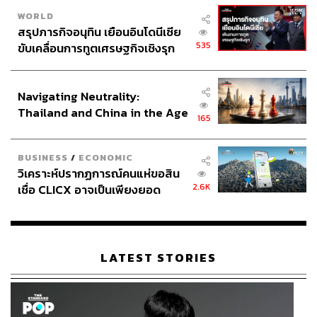
WORLD
สรุปภารกิจอนุทิน เยือนอินโดนีเซีย
535
ขับเคลื่อนการทูตเศรษฐกิจเชิงรุก
ประกาศหุ้นส่วนยุทธศาสตร์ไทย –
อินโดนีเซีย
Navigating Neutrality:
Thailand and China in the Age
165
of a New Global Order
BUSINESS
/
ECONOMIC
วิเคราะห์ปรากฏการณ์คนแห่ขอสิน
2.6K
เชื่อ CLICX อาจเป็นเพียงยอด
ภูเขาน้ำแข็ง ของปัญหาหนี้ครัว
เรือนไทยที่ถูกซุกไว้
LATEST STORIES