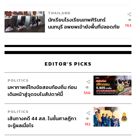
ผลิต 8.3 ล้าน สู่ข้อพิพาท ‘มา
เวลล์ฯ’ ฟ้อง ‘โทน บางแค’ ผิดนัด
THAILAND
จ่ายหนี้-แอบระบุแบรนด์
นักเรียนโรงเรียนเทพศิรินทร์
763
นนทบุรี อพยพเข้ายังพื้นที่ปลอดภัย
ชั่วคราว หลังเหตุใช้อาวุธปืนภายใน
โรงเรียนคลี่คลาย
EDITOR'S PICKS
POLITICS
มหากาพย์โกงข้อสอบท้องถิ่น ก่อน
556
เดินหน้าสู่จุดจบในสัปดาห์นี้
POLITICS
เส้นทางคดี 44 สส. ในชั้นศาลฎีกา
192
จะรู้ผลเมื่อไร