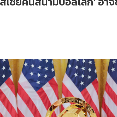
‘รัสเซียคืนสนามบอลโลก’ อา