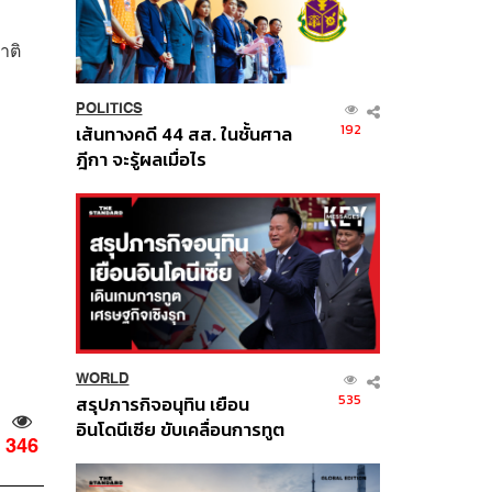
าติ
POLITICS
192
เส้นทางคดี 44 สส. ในชั้นศาล
ฎีกา จะรู้ผลเมื่อไร
WORLD
535
สรุปภารกิจอนุทิน เยือน
อินโดนีเซีย ขับเคลื่อนการทูต
346
เศรษฐกิจเชิงรุก ประกาศหุ้น
ส่วนยุทธศาสตร์ไทย –