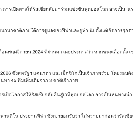
 การเปิดทางให้รัสเซียกลับมาร่วมแข่งขันฟุตบอลโลก อาจเป็น ‘แ
นานาชาติภายใต้การดูแลของฟีฟ่าและยูฟ่า นับตั้งแต่เกิดการรุกร
่อเดือนพฤศจิกายน 2024 ที่ผ่านมา เคยประกาศว่า หากชนะเลือกตั้ง 
ลก 2026 ซึ่งสหรัฐฯ แคนาดา และเม็กซิโกเป็นเจ้าภาพร่วม โดยรอบคั
เฟ้นหา 45 ทีมเพิ่มเติมจาก 3 ชาติเจ้าภาพ
รเปิดโอกาสให้รัสเซียกลับคืนสู่เวทีฟุตบอลโลก อาจเป็นหนทางนำไ
ินฟานติโน ประธานฟีฟ่า ซึ่งเขายอมรับว่า ไม่ทราบมาก่อนว่ารัสเซีย