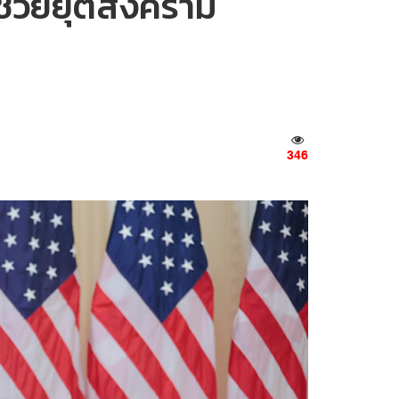
จช่วยยุติสงคราม
346