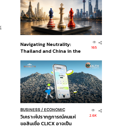
อินโดนีเซีย
์
Navigating Neutrality:
165
Thailand and China in the
Age of a New Global
Order
BUSINESS
/
ECONOMIC
2.6K
วิเคราะห์ปรากฏการณ์คนแห่
ขอสินเชื่อ CLICX อาจเป็น
เพียงยอดภูเขาน้ำแข็ง ของ