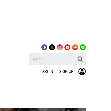
LOG IN
SIGN UP