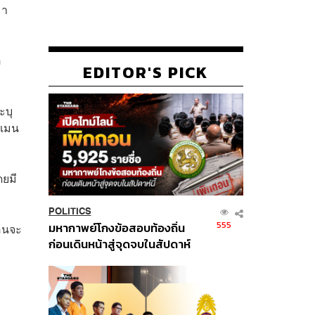
มา
ต
EDITOR'S PICK
ะบุ
าเมน
ดยมี
POLITICS
555
มหากาพย์โกงข้อสอบท้องถิ่น
ือนจะ
ก่อนเดินหน้าสู่จุดจบในสัปดาห์
นี้