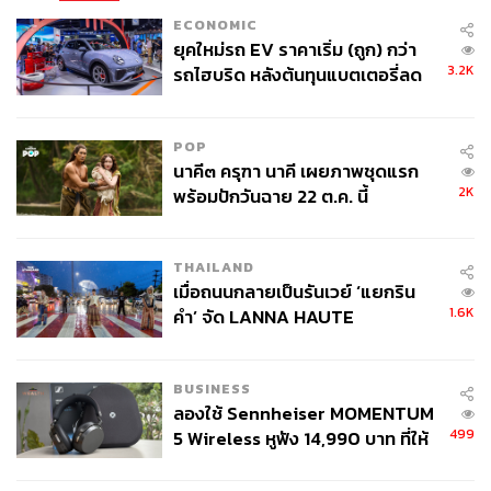
ECONOMIC
ณรงค์กร มโนจันทร์เพ็ญ
ยุคใหม่รถ EV ราคาเริ่ม (ถูก) กว่า
Content Creator กองบรรณาธิการข่าว THE
STANDARD
3.2K
รถไฮบริด หลังต้นทุนแบตเตอรี่ลด
ลง - จีนแห่บุกตลาดเกิดใหม่
POP
นาคี๓ ครุฑา นาคี เผยภาพชุดแรก
2K
พร้อมปักวันฉาย 22 ต.ค. นี้
THAILAND
เมื่อถนนกลายเป็นรันเวย์ ‘แยกริน
1.6K
คำ’ จัด LANNA HAUTE
COUTURE กลางสายฝน
BUSINESS
ลองใช้ Sennheiser MOMENTUM
499
5 Wireless หูฟัง 14,990 บาท ที่ให้
ผู้ใช้ถอดเปลี่ยนแบตเองได้ ก่อนกฎ
EU บังคับปีหน้า