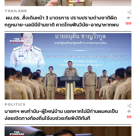
THAILAND
​ ผบ.ตร. สั่งเดินหน้า 3 มาตรการ ปราบปรามต่างชาติผิด
189
กฎหมาย-นอมินีข้ามชาติ คาดโทษฟันวินัย-อาญาหากพบ
ตำรวจเอี่ยว
POLITICS
นายกฯ พบกำนัน-ผู้ใหญ่บ้าน บอกหากไม่มีท่านผมคงเป็น
99
ง่อยเปิดทางท้องถิ่นใช้งบช่วยภัยพิบัติทันที
ภาพประกอบ
:
พรวลี จ้วงพุฒซา
อ้างอิง: