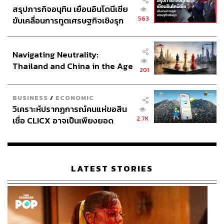
สรุปภารกิจอนุทิน เยือนอินโดนีเซีย
563
ขับเคลื่อนการทูตเศรษฐกิจเชิงรุก
ประกาศหุ้นส่วนยุทธศาสตร์ไทย –
อินโดนีเซีย
Navigating Neutrality:
Thailand and China in the Age
201
of a New Global Order
BUSINESS
/
ECONOMIC
วิเคราะห์ปรากฏการณ์คนแห่ขอสิน
2.7K
เชื่อ CLICX อาจเป็นเพียงยอด
ภูเขาน้ำแข็ง ของปัญหาหนี้ครัว
เรือนไทยที่ถูกซุกไว้
LATEST STORIES