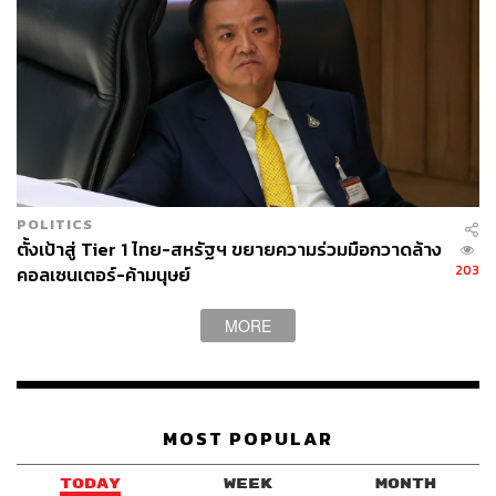
https://www.state.gov/reports/2021-trafficking-in-pers
ons-report/
https://www.mfa.go.th/th/content/tip2021?page=5d5b
d3c915e39c306002a907&menu=5d5bd3c915e39c3
06002a909
TAGS:
การค้ามนุษย์
ปัญหาการค้ามนุษย์
POLITICS
ตั้งเป้าสู่ Tier 1 ไทย-สหรัฐฯ ขยายความร่วมมือกวาดล้าง
203
คอลเซนเตอร์-ค้ามนุษย์
MORE
432
MOST POPULAR
ABOUT THE AUTHOR
TODAY
WEEK
MONTH