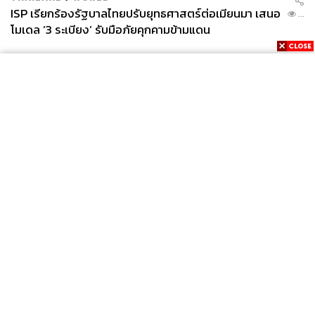
ISP เรียกร้องรัฐบาลไทยปรับยุทธศาสตร์ต่อเมียนมา เสนอ
...
โมเดล ‘3 ระเบียง’ รับมือภัยคุกคามข้ามแดน
News
Wealth
Pop
Podcast
Video
Now
Opinion
Careers
Events
Privacy
About
Contact
Policy
FOR
ADVERTISING
MEMBERSHIP