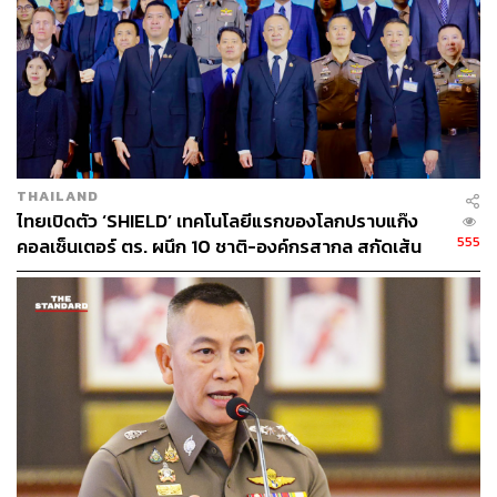
เกี่ยวข้องกับการป้องกันและปราบปรามการค้ามนุษย์ และ
การสร้างความตระหนักรู้ในกลุ่มเสี่ยงถูกแสวงหาประโยชน์
เพื่อป้องกันการค้ามนุษย์ผ่านช่องทางต่างๆ อย่างต่อเนื่อง
รัฐบาลไทยระบุว่าจะเดินหน้าต่อต้านการค้ามนุษย์อย่าง
จริงจังต่อไป เพื่อปกป้องคุ้มครองศักดิ์ศรีความเป็นมนุษย์ตาม
หลักสิทธิมนุษยชนและหลักมนุษยธรรมที่ไทยให้ความสำคัญ
THAILAND
มาโดยตลอด ขณะเดียวกัน ไทยพร้อมร่วมมือกับหุ้นส่วนต่างๆ
ไทยเปิดตัว ‘SHIELD’ เทคโนโลยีแรกของโลกปราบแก๊ง
ที่มีเจตนาสร้างสรรค์ ทั้งภายในไทยและต่างประเทศ เพื่อขจัด
555
คอลเซ็นเตอร์ ตร. ผนึก 10 ชาติ-องค์กรสากล สกัดเส้น
การค้ามนุษย์และการบังคับใช้แรงงานในทุกรูปแบบให้หมด
ทางค้ามนุษย์ข้ามชาติ
สิ้นไปในที่สุด