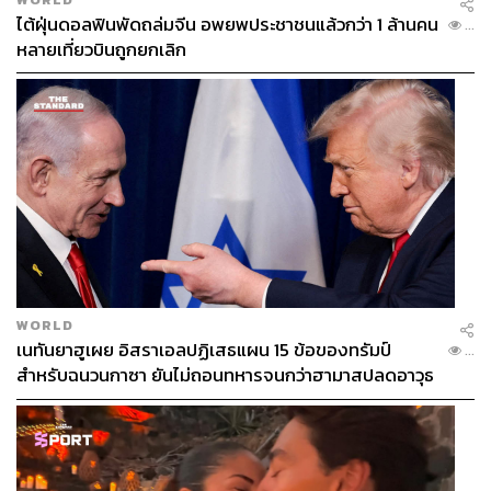
ไต้ฝุ่นดอลฟินพัดถล่มจีน อพยพประชาชนแล้วกว่า 1 ล้านคน
...
หลายเที่ยวบินถูกยกเลิก
WORLD
เนทันยาฮูเผย อิสราเอลปฏิเสธแผน 15 ข้อของทรัมป์
...
สำหรับฉนวนกาซา ยันไม่ถอนทหารจนกว่าฮามาสปลดอาวุธ
แท้จริง