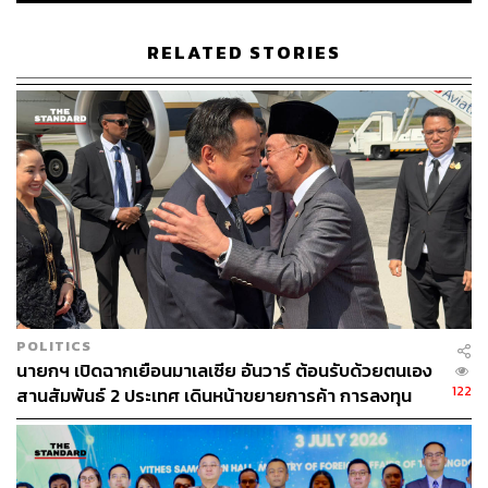
ในช่วงสถานการณ์โควิด
RELATED STORIES
2. การคุ้มครองดูแลผู้เสียหายจากการค้ามนุษย์ ยังคงยึดหลัก
การให้ผู้เสียหายเป็นศูนย์กลาง (Victim-centered Approach)
และคำนึงถึงบาดแผลทางจิตใจ (Trauma-informed Care)
โดยบูรณาการความร่วมมือกับภาคประชาสังคมในการจัด
บริการและคุ้มครองช่วยเหลือผู้เสียหาย และ 3. การป้องกัน
ปัญหาการค้ามนุษย์ โดยเฉพาะการบริหารจัดการการทำงาน
ของแรงงานต่างด้าว 3 สัญชาติ ซึ่งภายใต้สถานการณ์โควิด
ได้มีการขยายเวลาอนุญาตให้สามารถอยู่ในราชอาณาจักร
และทำงานได้จนถึงวันที่ 31 มีนาคม 2022 จำนวน 240,572
คน ทำให้แรงงานได้รับการคุ้มครอง ได้รับสิทธิต่างๆ ตาม
กฎหมาย และลดความเสี่ยงตกเป็นเหยื่อการค้ามนุษย์
POLITICS
นายกฯ เปิดฉากเยือนมาเลเซีย อันวาร์ ต้อนรับด้วยตนเอง
นอกจากนี้ยังมีการออกกฎหมายที่เกี่ยวข้องเพื่อยกระดับ
122
สานสัมพันธ์ 2 ประเทศ เดินหน้าขยายการค้า การลงทุน
มาตรฐานการดูแลแรงงาน เช่น การยกระดับมาตรฐานที่พัก
และความร่วมมือ
อาศัย สิ่งอำนวยความสะดวกในเรือประมง และการอำนวย
ความสะดวกการออกหนังสือคนประจำเรือ อีกทั้งยังมีการฝึก
อบรมพัฒนาศักยภาพบุคลากรด้านการบังคับใช้กฎหมายที่