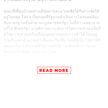
ขณะที่เพื่อนบ้านอย่างเมียนมาและมาเลเซียได้รับการจัดให้
อยู่ในกลุ่ม Tier 3 เป็นกลุ่มที่รัฐบาลดำเนินการไม่สอดคล้อง
กับมาตรฐานขั้นต่ำตามกฎหมายสหรัฐฯ ไม่มีความพยายาม
แก้ไข ซึ่งสหรัฐฯ อาจพิจารณาระงับการให้ความช่วยเหลือที่
มิใช่ความช่วยเหลือเพื่อมนุษยธรรมและการค้าได้ โดยอยู่
ร่วมกับมหาอำนาจอย่างจีนและรัสเซีย โดยมีลิเบีย โซมาเลีย
เยเมน เป็น 3 ประเทศที่รัฐบาลสหรัฐฯ จะต้องเฝ้าระวังและ
ติดตามเป็นพิเศษ (Special Case)
ทางการไทยแสดงท่าทีหลังรับทราบการจัดระดับดังกล่าว โดย
รู้สึกผิดหวังที่การจัดระดับไม่ได้สะท้อนอย่างเป็นธรรมถึง
READ MORE
ความพยายามและพัฒนาการความคืบหน้าที่เป็นรูปธรรม
ของไทยในการป้องกันแก้ไขปัญหาการค้ามนุษย์ อย่างไรก็ดี
การจัดทำรายงาน TIP Report เป็นการประเมินและจัดระดับ
ประเทศต่างๆ จากมุมมองของสหรัฐฯ ซึ่งมิได้เป็นมาตรฐาน
ระหว่างประเทศ