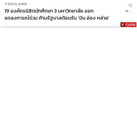
THAILAND
19 องค์กรนิสิตนักศึกษา 3 มหาวิทยาลัย ออก
...
แถลงการณ์ร่วม ค้านรัฐบาลต้อนรับ ‘มิน อ่อง หล่าย’
98
ABOUT THE AUTHOR
THE STANDARD TEAM
กองบรรณาธิการ THE STANDARD
News
Wealth
Pop
Podcast
Video
Now
Opinion
Careers
Events
Privacy
About
Contact
Policy
FOR
ADVERTISING
MEMBERSHIP