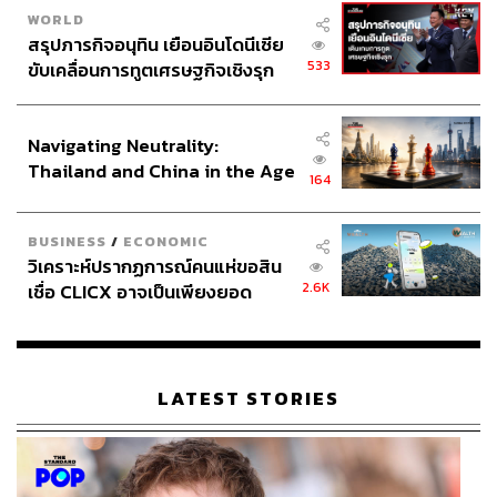
WORLD
สรุปภารกิจอนุทิน เยือนอินโดนีเซีย
533
ขับเคลื่อนการทูตเศรษฐกิจเชิงรุก
ประกาศหุ้นส่วนยุทธศาสตร์ไทย –
อินโดนีเซีย
Navigating Neutrality:
Thailand and China in the Age
164
of a New Global Order
BUSINESS
/
ECONOMIC
วิเคราะห์ปรากฏการณ์คนแห่ขอสิน
2.6K
เชื่อ CLICX อาจเป็นเพียงยอด
ภูเขาน้ำแข็ง ของปัญหาหนี้ครัว
เรือนไทยที่ถูกซุกไว้
LATEST STORIES