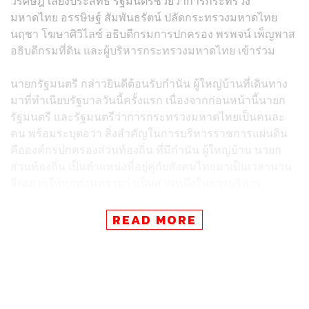
วรศิษฎ์ เลียงประสิทธิ์ รัฐมนตรีช่วยว่าการกระทรวง
มหาดไทย อรรษิษฐ์ สัมพันธรัตน์ ปลัดกระทรวงมหาดไทย
นฤชา โฆษาศิวิไลซ์ อธิบดีกรมการปกครอง พรพจน์ เพ็ญพาส
อธิบดีกรมที่ดิน และผู้บริหารกระทรวงมหาดไทย เข้าร่วม
นายกรัฐมนตรี กล่าวยินดีต้อนรับกำนัน ผู้ใหญ่บ้านที่เดินทาง
มาที่ทำเนียบรัฐบาลวันนี้ครั้งแรก เนื่องจากก่อนหน้านี้นายก
รัฐมนตรี และรัฐมนตรีว่าการกระทรวงมหาดไทยเป็นคนละ
คน พร้อมระบุต่อว่า สิ่งสำคัญในการบริหารราชการแผ่นดิน
คือองค์กรปกครองส่วนท้องถิ่น ที่มีกำนัน ผู้ใหญ่บ้าน นายก
ส่วนท้องถิ่น เป็นตำแหน่งที่อยู่คู่กับสังคมไทยมาเป็นเวลานาน
จึงอยากให้ทุกท่านทราบว่าเป็นส่วนหนึ่งในการบริหาร
ราชการแผ่นดินของรัฐบาล ดูแลความสุขความทุกข์ของ
ราษฎร เป็นบุคคลกลุ่มแรกที่เมื่อราษฎรเจอทุกข์จะนึกถึงและ
READ MORE
ต้องไปหา
“เขาไปหาท่านก่อนมาหาพวกผมอีก ฉะนั้นต้องทำตัวเป็น
คนกลางระหว่างภาครัฐและประชาชน ช่วยเหลือการปฏิบัติ
งานระดับท้องที่และการขับเคลื่อนงานของรัฐบาล กระทรวง