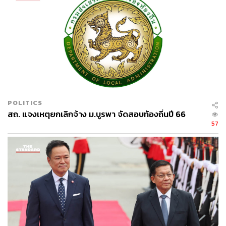
และกรมส่งเสริมการปกครองท้องถิ่น ซึ่งการเป็นผู้ใหญ่บ้าน
เป็นผู้บริหารในระดับแรก สามารถประกาศภัยพิบัติได้ในพื้นที่
ไม่จำเป็นต้องรอผู้ว่าราชการจังหวัด
พร้อมระบุว่า ได้หารือกับผู้ว่าการตรวจเงินแผ่นดินอย่าง
จริงจัง กับสิ่งที่เป็นกังวลจากผู้ใหญ่บ้านว่าจะมานั่งตรวจสอบ
เมื่อน้ำท่วม ดินถล่ม ถนนขาด ซึ่งได้บอกไปว่าท้องถิ่นไม่มี
เวลาประเมินสถานการณ์ หรืออาจติดต่อผู้ว่าราชการจังหวัด
หรือนายอำเภอก็ยังไม่ได้ จึงได้รับคำยืนยันจากผู้ว่าการตรวจ
POLITICS
เงินแผ่นดินว่าให้ดำเนินการได้ แต่เจตนาต้องสุจริต การ
สถ. แจงเหตุยกเลิกจ้าง ม.บูรพา จัดสอบท้องถิ่นปี 66
ดำเนินการต้องอธิบายได้ว่าเป็นการช่วยเหลือประชาชน ซึ่ง
57
สิ่งเหล่านี้สามารถตรวจสอบได้ว่างบประมาณที่เบิกไปได้ใช้
ในภารกิจอย่างคุ้มค่าหรือไม่
“หากมีเจตนารมณ์เพื่อบำบัดทุกข์บำรุงสุขให้กับประชาชน
แล้ว รัฐบาลจะไม่ให้ใครมาเอาผิดกับท่านได้ หากพวกท่าน
สุจริตจริง เพราะหากท่านผิดทีเดียว ระบบการปกครองจบสิ้น
ช่วยเหลือชาวบ้านเวลาที่ชาวบ้านต้องการไม่ได้ แล้วจะมี
รัฐบาลไว้ทำไม มีกระทรวงมหาดไทย กำนัน ผู้ใหญ่บ้านไว้