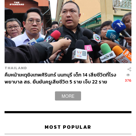
วินัยในการใช้เงินให้กับประชาชน
“ผมก็ดูมาจากการดำเนินนโยบายคนละครึ่งพลัสเมื่อปีที่แล้ว
(พฤศจิกายน 2568) เห็นว่าประชาชนมีความพึงพอใจ มีความ
สนุกในการใช้ และเป็นการเพิ่มเงินหมุนเวียนเข้ามาในระบบ
เศรษฐกิจระดับ 100,000 ล้านบาท หากเม็ดเงินก้อนนี้เข้าไป
หมุนเวียนในระบบเศรษฐกิจของประเทศแล้ว จะเป็นการ
กระตุ้นให้เศรษฐกิจและเงินหมุนเวียนในระบบดีขึ้น ครั้งนี้เรา
จะออกโครงการเป็น 2 ช่วง ครั้งที่แล้วเราออกเงินเป็น 2,000
THAILAND
บาท แต่ครั้งนี้เราจะออก 4,000 บาท ในส่วนของประชาชน
คืบหน้าเหตุยิงเทพศิรินทร์ นนทบุรี เด็ก 14 เสียชีวิตที่โรง
เป็นเดือนละ 1,000 บาท จำนวน 4 เดือน สนับสนุนให้เป็น
376
พยาบาล สธ. ยืนยันครูเสียชีวิต 5 ราย เจ็บ 22 ราย
40:60 เชื่อว่าประชาชนจะจับจ่ายใช้สอยได้เพิ่มมากขึ้น ก็ฝาก
ให้ทุกคนไปเร่งดำเนินการ ตรงนี้เป็นการร่วมมือกันในการ
MORE
ทำให้เศรษฐกิจของประเทศไทยเข้มแข็งในที่สุด”
อนุทิน ยังกล่าวต่ออีกว่า ในเรื่องของไทยช่วยไทย เรื่องของ
การลดค่าใช้จ่ายหลายอำเภอ เราได้จัดให้นำสินค้าที่มีราคา
MOST POPULAR
ต่ำกว่าตลาดทั่วไปเข้าไปขายเพื่อลดความเดือดร้อนให้กับ