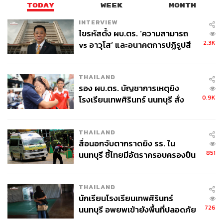
ประชาชน ยกตัวอย่างน้ำปลาที่มีฉลากเปลี่ยนไป ไม่ใช่ของ
TODAY
WEEK
MONTH
ปลอม แต่เป็นการลดค่าการตลาด-ค่าโฆษณาออกไป นำ
INTERVIEW
น้ำปลาคุณภาพดีมากรอกใส่ขวด โดยผู้ประกอบการก็ช่วยกัน
ไขรหัสตั้ง ผบ.ตร. ‘ความสามารถ
กรอกเพื่อเป็นการลดต้นทุน ลดการโฆษณา และกระทรวง
2.3K
vs อาวุโส’ และอนาคตการปฏิรูปสี
พาณิชย์กับกระทรวงมหาดไทยร่วมมือกันนำมาขาย โดยไม่
กากี กับ พล.ต.อ. เอก อังสนานนท์
ต้องมีต้นทุนในเรื่องของการสร้างมูลค่าทางการตลาด จึง
สามารถขายได้ต่ำกว่าราคาทั่วไปถึงร้อยละ 20-30 ซึ่งส่วน
THAILAND
ใหญ่ก็เฉลี่ยอยู่ที่ร้อยละ 20 ถือว่าเป็นประโยชน์กับประชาชน
รอง ผบ.ตร. บัญชาการเหตุยิง
โดยเราจะทำต่อไปเรื่อยๆ จนกว่าวิกฤตการณ์จะคลี่คลาย ซึ่ง
0.9K
โรงเรียนเทพศิรินทร์ นนทบุรี สั่ง
สินค้าเหล่านี้พอลงไปถึงชุมชน เราใช้ระบบรถพุ่มพวงนำ
ค้นหา 2 รอบยืนยันไร้คนติดค้าง พบ
สินค้าเหล่านี้ใส่รถพุ่มพวงขับไปในพื้นที่ตำบลต่าง ๆ 10-20
ศพปู่-ย่าที่บ้านพักผู้ก่อเหตุ
หมู่บ้าน เพื่อเข้าถึงประชาชนได้มากที่สุด ดังนั้นพวกเราเป็น
THAILAND
สื่อนอกจับตากราดยิง รร. ใน
ทุกอย่างของชาวบ้าน ให้สามารถซื้อสินค้าในราคาที่ถูกกว่า
851
นนทบุรี ชี้ไทยมีอัตราครอบครองปืน
แต่คุณภาพเหมือนกันทุกอย่าง
สูงในระดับต้นของภูมิภาค
นายกรัฐมนตรี ให้สัมภาษณ์ภายหลังเป็นประธานมอบ
THAILAND
นโยบายของรัฐบาลและกระทรวงมหาดไทยให้แก่กำนัน
นักเรียนโรงเรียนเทพศิรินทร์
ผู้ใหญ่บ้าน เพื่อขับเคลื่อนการปฏิบัติงานในพื้นที่ ว่า วันนี้
726
นนทบุรี อพยพเข้ายังพื้นที่ปลอดภัย
เป็นการพบปะหารือกำนันผู้ใหญ่บ้าน โดยเป็นการขอความ
ชั่วคราว หลังเหตุใช้อาวุธปืนภายใน