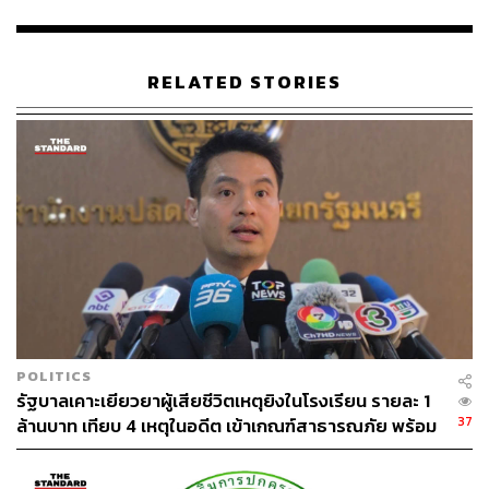
นายกรัฐมนตรี ยังยกตัวอย่างสุภาษิตว่า ‘เตะหมาต้องดู
เจ้าของ’ หากใครมาทำร้ายคนในปกครองของท่าน
ประชาชนถือว่ามีพระคุณ ให้โอกาสเรามาทำงาน ฉะนั้นใคร
RELATED STORIES
จะมาข่มเหงรังแกไม่ได้ สำหรับตนแล้วก็ไม่ยอมเหมือนกัน
หากคนในปกครองของตนไม่ผิด ใครจะรังแกไม่ได้ ตนป้องไว้
เต็มที่ ซึ่งถือเป็นสัญลักษณ์ของการเป็นนักปกครอง แต่หาก
ประชาชนถูกริดรอน ไม่ใช่เป็นการบกพร่องในหน้าที่ แต่
เป็นการบกพร่องต่อประชาชนที่เลือกเราให้เข้ามาทำหน้าที่
เป็นการทำลายความเชื่อมั่นในตัวของพวกเรา
นายกรัฐมนตรี ยังมอบนโยบายสำคัญ คือ การปราบปราม
แก้ไขปัญหายาเสพติด สิ่งที่ตนดูแลควบคุมไม่ได้คือชุมชน
เนื่องจากเป็นหน้าที่ของกำนัน ผู้ใหญ่บ้าน และองค์กร
ปกครองส่วนท้องถิ่น ส่วนการปราบปรามการลำเลียงถือเป็น
POLITICS
หน้าที่ของรัฐบาลที่จะอำนวยความสะดวกในการปราบปราม
รัฐบาลเคาะเยียวยาผู้เสียชีวิตเหตุยิงในโรงเรียน รายละ 1
37
ล้านบาท เทียบ 4 เหตุในอดีต เข้าเกณฑ์สาธารณภัย พร้อม
รวมทั้งการเพิ่มศักยภาพในการป้องกันสาธารณภัย โดย
เร่งจ่ายโดยเร็ว
กระทรวงมหาดไทยมี
กรมป้องกันและบรรเทาสาธารณภัย