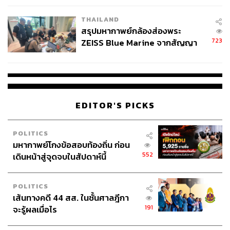
ร่วมมือ ซึ่งเป็นกลุ่มบุคคลแรกที่ใกล้ชิดประชาชน จึงขอให้
โรงเรียนคลี่คลาย
กำนันผู้ใหญ่บ้านช่วยเจ้าพนักงานเร่งสแกนชุมชนทุกชุมชน
THAILAND
ให้ปลอดภัยจากยาเสพติด ป้องกันการซื้อขาย การเสพ
สรุปมหากาพย์กล้องส่องพระ
723
ZEISS Blue Marine จากสัญญา
ส่วนกรณีที่ ภัณฑิล น่วมเจิม สส.พรรคประชาชน อภิปราย
ผลิต 8.3 ล้าน สู่ข้อพิพาท ‘มา
โจมตีว่า กำนันผู้ใหญ่บ้านมีส่วนเกี่ยวข้องกับยาเสพติดนั้น จะ
เวลล์ฯ’ ฟ้อง ‘โทน บางแค’ ผิดนัด
จ่ายหนี้-แอบระบุแบรนด์
บั่นทอนต่อการทำงานของข้าราชการหรือไม่ นายกรัฐมนตรี
กล่าวว่า คนที่ทำดีมีมากกว่า แต่ก็เห็นว่า สส. คนดังกล่าวได้
ออกมาขออภัยแล้ว ดังนั้น ถ้าเขาพูดถูกก็คงไม่ออกมาขออภัย
EDITOR'S PICKS
ซึ่งมันจบไปในตัวเองแล้ว
POLITICS
ทั้งนี้ภายหลังการมอบนโยบายฯ นายกฯร่วมรับประทาน
มหากาพย์โกงข้อสอบท้องถิ่น ก่อน
อาหารกลางวันกับกำนัน ผู้ใหญ่บ้าน ที่มาร่วมงาน ณ บริเวณ
552
เดินหน้าสู่จุดจบในสัปดาห์นี้
โถงกลาง ตึกสันติไมตรี จากนั้นนายกฯถ่ายรูปร่วมกับกำนัน
ผู้ใหญ่บ้าน ที่ด้านหน้าตึกไทยคู่ฟ้า
POLITICS
เส้นทางคดี 44 สส. ในชั้นศาลฎีกา
191
จะรู้ผลเมื่อไร