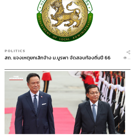
POLITICS
สถ. แจงเหตุยกเลิกจ้าง ม.บูรพา จัดสอบท้องถิ่นปี 66
...
TAGS:
การค้ามนุษย์
กระทรวงดิจิทัลเพื่อเศรษฐกิจและสังคม
กรมป้องกันและบรรเทาสาธารณภัย
อนุทิน ชาญวีรกูล
กรมการปกครอง
ผู้ใหญ่บ้าน
กำนัน
ผู้ว่าราชการจังหวัด
กรมที่ดิน
กระทรวงมหาดไทย
นายกรัฐมนตรี