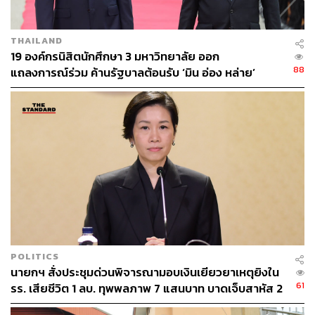
ทำไม จะไปต่างอะไรกับการเป็นลูกบ้าน”
ส่วนเรื่องอาชญากรรม ขอให้เท่าทันกับการทำอาชญากรรม
THAILAND
19 องค์กรนิสิตนักศึกษา 3 มหาวิทยาลัย ออก
ใหม่ๆ ทั้งการค้ามนุษย์ สแกมเมอร์ ประชาชนบางคนถูก
88
แถลงการณ์ร่วม ค้านรัฐบาลต้อนรับ ‘มิน อ่อง หล่าย’
หลอกก็ถึงขั้นหมดเนื้อหมดตัว อดีตข้าราชการหลายคนก็โดน
มาแล้ว จึงต้องมีการตัดไฟตั้งแต่ต้นลม รัฐบาลได้ปราบปราม
เครือข่าย แต่ขอให้กำนัน ผู้ใหญ่บ้านช่วยบอกกับชาวบ้านว่า
การที่จะเรียกว่า สามล้อถูกหวย เป็นไปไม่ได้
นายกรัฐมนตรี กล่าวต่อ ในส่วนที่เกี่ยวกับเศรษฐกิจชุมชน ลด
รายจ่าย-เพิ่มรายได้ สนับสนุนนโยบายเพิ่มเศรษฐกิจของ
รัฐบาล ซึ่งในต้นเดือนมิถุนายนจะมีโครงการ “ไทยช่วยไทย
พลัส” ประชาชนต้องไปขึ้นทะเบียน เพื่อได้รับสิทธิใน
โครงการ แต่ไม่ใช่โครงการคนละครึ่ง แต่มันเป็น 60:40 ที่
ประชาชนออก 40% และรัฐจ่ายสมทบอีก 60% ซึ่งเงินเหล่านี้
POLITICS
ก็จะช่วยเยียวยาให้ประชาชนสามารถจับจ่ายใช้สอยได้มาก
นายกฯ สั่งประชุมด่วนพิจารณามอบเงินเยียวยาเหตุยิงใน
ขึ้น ได้ของมากขึ้นโดยใช้เงินลดลง โดยรัฐบาลและประชาชน
61
รร. เสียชีวิต 1 ลบ. ทุพพลภาพ 7 แสนบาท บาดเจ็บสาหัส 2
มีส่วนร่วมในระบบการเงินที่ถูกต้อง และต้องอยู่ในระบบของ
แสนบาท บาดเจ็บเล็กน้อย 1 แสนบาท
การเสียภาษี ซึ่งการทำทุกอย่างก็ต้องมีความโปร่งใส และเป็น