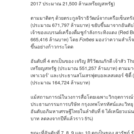
2017 ประมาณ 21,500 ล้านเหรียญสหรัฐ)
ตามมาติดๆ ด้วยตระกูลจิราธิวัฒน์จากเครือเซ็นทร
(ประมาณ 671,797 ล้านบาท) ขยับขึ้นมาจากอันดับในปี
เจ้าของแบรนด์เครื่องดื่มชูกำลังกระทิงแดง (Red B
665,416 ล้านบาท) โดย
Forbes
มองว่าความสำเร็จใ
ขึ้นอย่างก้าวกระโดด
อันดับที่ 4 ตกเป็นของ เจริญ สิริวัฒนภักดี เจ้าสัว T
เหรียญสหรัฐ (ประมาณ 551,257 ล้านบาท) ตามมาด้ว
เพาเวอร์’ และประธานสโมสรฟุตบอลเลสเตอร์ ซิตี้ (อ
(ประมาณ 164,724 ล้านบาท)
แม้สถานการณ์ในวงการสื่อโดยเฉพาะวิกฤตการณ์วงการท
ประธานกรรมการบริษัท กรุงเทพโทรทัศน์และวิทยุ
อันดับอภิมหาเศรษฐีไทยในลำดับที่ 6 ได้เหนียวแน่
บาท ลดลงจากปีที่แล้วราว 5%)
ขณะที่อันดับที่ 7, 8, 9 และ 10 ตกเป็นของ สารัชถ์