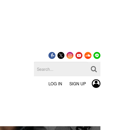
LOG IN
SIGN UP