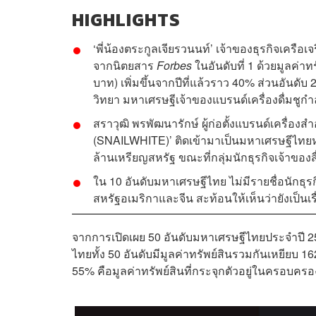
HIGHLIGHTS
‘พี่น้องตระกูลเจียรวนนท์’ เจ้าของธุรกิจเคร
จากนิตยสาร
Forbes
ในอันดับที่ 1 ด้วยมูลค่
บาท) เพิ่มขึ้นจากปีที่แล้วราว 40% ส่วนอันดับ
วิทยา มหาเศรษฐีเจ้าของแบรนด์เครื่องดื่มชูก
สราวุฒิ พรพัฒนารักษ์ ผู้ก่อตั้งแบรนด์เครื่องส
(SNAILWHITE)’ ติดเข้ามาเป็นมหาเศรษฐีไทยหน้
ล้านเหรียญสหรัฐ ขณะที่กลุ่มนักธุรกิจเจ้าของส
ใน 10 อันดับมหาเศรษฐีไทย ไม่มีรายชื่อนัก
สหรัฐอเมริกาและจีน สะท้อนให้เห็นว่ายังเป็นเ
จากการเปิดเผย 50 อันดับมหาเศรษฐีไทยประจำปี 2
ไทยทั้ง 50 อันดับมีมูลค่าทรัพย์สินรวมกันเหยียบ
55% คือมูลค่าทรัพย์สินที่กระจุกตัวอยู่ในครอบคร