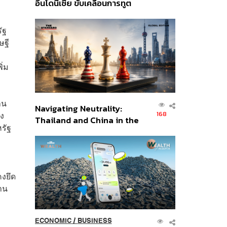
อินโดนีเซีย ขับเคลื่อนการทูต
เศรษฐกิจเชิงรุก ประกาศหุ้น
ส่วนยุทธศาสตร์ไทย –
ัฐ
อินโดนีเซีย
ษฐี
ิ่ม
าน
Navigating Neutrality:
168
ิง
Thailand and China in the
หรัฐ
Age of a New Global
Order
งยึด
้าน
ECONOMIC
/
BUSINESS