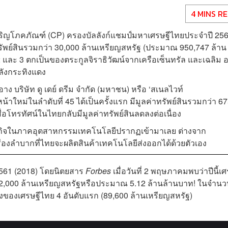
4 MINS R
ือเจริญโภคภัณฑ์ (CP) ครองบัลลังก์แชมป์มหาเศรษฐีไทยประจำปี 25
าทรัพย์สินรวมกว่า 30,000 ล้านเหรียญสหรัฐ (ประมาณ 950,747 ล้าน
 2 และ 3 ตกเป็นของตระกูลจิราธิวัฒน์จากเครือเซ็นทรัล และเฉลิม อย
ำลังกระทิงแดง
ำอาง บริษัท ดู เดย์ ดรีม จำกัด (มหาชน) หรือ ‘สเนลไวท์
าใหม่ในลำดับที่ 45 ได้เป็นครั้งแรก มีมูลค่าทรัพย์สินรวมกว่า 6
ื่อโทรทัศน์ในไทยกลับมีมูลค่าทรัพย์สินลดลงต่อเนื่อง
ธุรกิจในภาคอุตสาหกรรมเทคโนโลยีปรากฏเข้ามาเลย ต่างจาก
รื่องลำบากที่ไทยจะผลิตสินค้าเทคโนโลยีส่งออกได้ด้วยตัวเอง
561 (2018) โดยนิตยสาร
Forbes
เมื่อวันที่ 2 พฤษภาคมพบว่าปีนี้เศ
 162,000 ล้านเหรียญสหรัฐหรือประมาณ 5.12 ล้านล้านบาท! ในจำนวน
องของเศรษฐีไทย 4 อันดับแรก (89,600 ล้านเหรียญสหรัฐ)