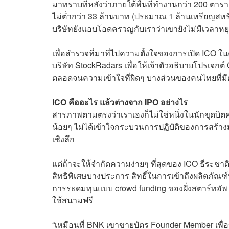
มาทราบทีหลังว่าภายใต้พื้นที่ทำงานกว่า 200 ตา
ไม่ต่ำกว่า 33 ล้านบาท (ประมาณ 1 ล้านเหรียญสหรัฐ) 
บริษัทยังแอบโอดครวญกับเราว่าเขายังไม่มีเวลาหยุ
เพื่อสำรวจที่มาที่ไปความตั้งใจของการเปิด ICO ในค
บริษัท StockRadars เพื่อให้เจ้าตัวอธิบายโปรเจก
ตลอดจนความเข้าใจที่ผิดๆ บางส่วนของคนไทยที่มีต่
ICO คืออะไร แล้วต่างจาก IPO อย่างไร
สารภาพตามตรงว่าเราเองก็ไม่ใช่หนึ่งในนักขุดบิต
น้อยๆ ไม่ได้เข้าใจกระบวนการปฏิบัติของการสร้างม
เชิงลึก
แต่ถ้าจะให้จำกัดความง่ายๆ ที่สุดของ ICO ธีระชาต
สิทธิพิเศษบางประการ สิทธิ์ในการเข้าถึงผลิตภัณฑ
การระดมทุนแบบ crowd funding ของฝั่งสตาร์ทอัพ ตั
ใช้สนามฟรี
“เหมือนที่ BNK เขาขายบัตร Founder Member เพื่อ