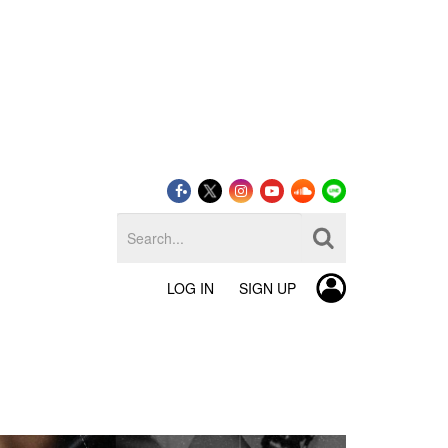
LOG IN
SIGN UP