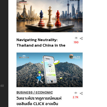
ส่วนยุทธศาสตร์ไทย –
อินโดนีเซีย
Navigating Neutrality:
190
Thailand and China in the
Age of a New Global
Order
BUSINESS
/
ECONOMIC
2.7K
วิเคราะห์ปรากฏการณ์คนแห่
ขอสินเชื่อ CLICX อาจเป็น