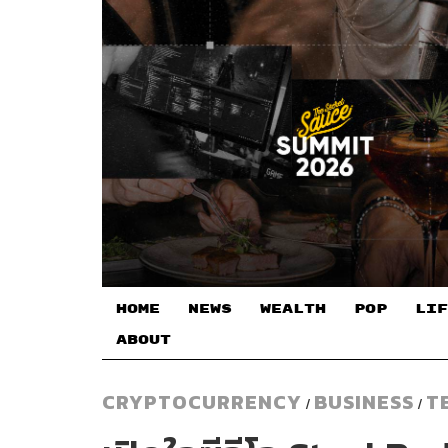
HOME
NEWS
WEALTH
POP
LIF
ABOUT
CRYPTOCURRENCY
BUSINESS
T
/
/