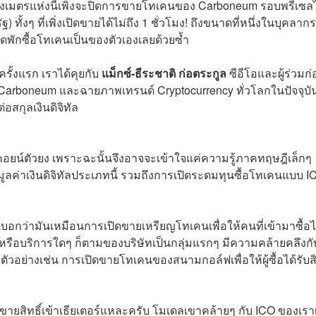
รางเมตรแห่งนี้เพิ่งจะปิดการขายโทเคนของ Carboneum รอบพรีเซล
ทั้งๆ ที่เพิ่งเปิดขายได้ไม่ถึง 1 ชั่วโมง! ถึงขนาดที่หนึ่งในบุคลา
ดพักซื้อโทเคนเป็นของตัวเองเลยด้วยซ้ำ
รั้งแรก เราได้คุยกับ
แม็กซ์-ธีระชาติ ก่อตระกูล
ซีอีโอและผู้ร่วมก่อ
ต์ Carboneum และฉายภาพเทรนด์ Cryptocurrency ทั่วโลกในปัจจุบั
อสกุลเงินดิจิทัล
คอยน์ตัวยง เพราะฉะนั้นจึงอาจจะเข้าใจแค่ความรู้ภาคทฤษฎีเล็กๆ
ูลค่าเงินดิจิทัลประเภทนี้ รวมถึงการเปิดระดมทุนซื้อโทเคนแบบ I
ิบอกว่ามันเหมือนการเปิดขายเหรียญโทเคนเพื่อให้คนที่เข้ามาซื้อได
์หรือบริการใดๆ ก็ตามของบริษัทเป็นกลุ่มแรกๆ มีความคล้ายคลึงกั
วอย่างเช่น การเปิดขายโทเคนของสนามกอล์ฟเพื่อให้ผู้ซื้อได้รับสิ
ขายสิทธิ์เข้าเธียเตอร์แหละครับ โมเดลเขาคล้ายๆ กับ ICO ของเรา