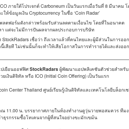
 ICO ภายใต้โปรเจกต์ Carboneum เป็นวันแรกเมื่อวันที่ 8 มีนาคม 
ให้ข้อมูลเงิน Cryptocurrency ในชื่อ ‘Coin Radar’
ารแพลตฟอร์มดังกล่าวพร้อมรับส่วนลดตามเงื่อนไข โดยที่ในอนาคต
วลา แต่จะไม่มีการปันผลจากผลประกอบการบริษัท
ษัท StockRadars เชื่อว่า ถึงเวลาแล้วที่คนไทยและผู้มีส่วนในการออ
กนี้เสียที ไม่เช่นนั้นก็จะทำให้เสียโอกาสในการทำรายได้และส่งออ
าไปเยือนออฟฟิศ
StockRadars
ผู้พัฒนาแอปพลิเคชันตัวช่วยสำหรั
เงินดิจิทัล หรือ ICO (Initial Coin Offering) เป็นวันแรก
tcoin Center Thailand ศูนย์เรียนรู้เงินดิจิทัลและเทคโนโลยีบล็อกเ
าณ 11.00 น. บรรยากาศภายในห้องทำงานดูวุ่นวายพอสมควร ทีม
ุรกรรมซื้อโทเคนจากผู้ที่สนใจอย่างขะมักเขม้น