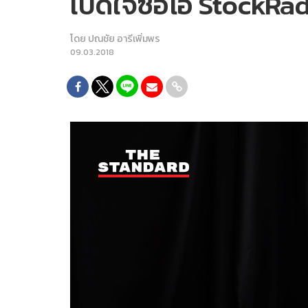
เปิดใจซีอีโอ StockRad
โดย
ปณชัย อารีเพิ่มพร
09.03.2018