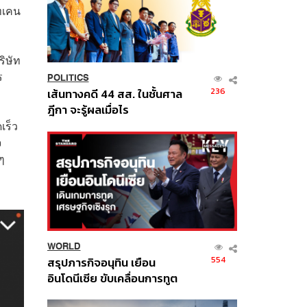
โทเคน
ริษัท
ร
POLITICS
236
เส้นทางคดี 44 สส. ในชั้นศาล
ฎีกา จะรู้ผลเมื่อไร
เร็ว
จ
ๆ
WORLD
554
สรุปภารกิจอนุทิน เยือน
อินโดนีเซีย ขับเคลื่อนการทูต
เศรษฐกิจเชิงรุก ประกาศหุ้น