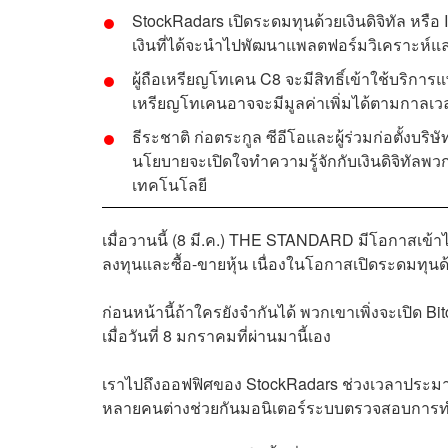
StockRadars เปิดระดมทุนด้วยเงินดิจิทัล หรือ
เงินที่ได้จะนำไปพัฒนาแพลตฟอร์มวิเคราะห์และ
ผู้ถือเหรียญโทเคน C8 จะมีสิทธิ์เข้าใช้บริก
เหรียญโทเคนอาจจะมีมูลค่าเพิ่มได้ตามกาลเ
ธีระชาติ ก่อตระกูล ซีอีโอและผู้ร่วมก่อตั้งบริ
นโยบายจะเปิดใจทำความรู้จักกับเงินดิจิทัลพว
เทคโนโลยี
เมื่อวานนี้ (8 มี.ค.) THE STANDARD มีโอกาสเข้
ลงทุนและซื้อ-ขายหุ้น เนื่องในโอกาสเปิดระดมทุนด้วย
ก่อนหน้านี้ถ้าใครยังจำกันได้ พวกเขาเพิ่งจะเปิด Bi
เมื่อวันที่ 8 มกราคมที่ผ่านมานี้เอง
เราไปถึงออฟฟิศของ StockRadars ช่วงเวลาประม
หลายคนต่างช่วยกันมอนิเตอร์ระบบตรวจสอบการทำธ