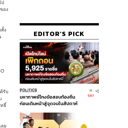
ไป
กรของ
ตั้ง
EDITOR'S PICK
น
CO
้รับ
POLITICS
597
มหากาพย์โกงข้อสอบท้องถิ่น
บ
ก่อนเดินหน้าสู่จุดจบในสัปดาห์
ทธิ์
นี้
เลย