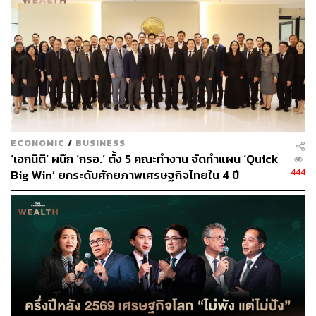
ชนวัฒน์ระบุว่า CPN จะให้ความสำคัญกับเครือข่ายของ
ลูกค้า, คู่ค้า, นักลงทุน และชุมชนที่เติบโตร่วมกัน พร้อมนำ
AI และ Digital Transformation มาใช้ยกระดับประสบการณ์
ลูกค้า และเพิ่มประสิทธิภาพการดำเนินงานทั้งภายในองค์กร
และกับผู้เช่ารวมถึงพันธมิตร เพื่อก้าวเป็นองค์กรแห่งอนาคต
สามารถติดตาม THE STANDARD WEALTH
ผ่านแอปพลิเคชันต่างๆ ที่คุณสะดวกหรือใช้งานอยู่แล้วได้เลย
ECONOMIC
/
BUSINESS
‘เอกนิติ’ ผนึก ‘กรอ.’ ตั้ง 5 คณะทำงาน จัดทำแผน ‘Quick
444
Big Win’ ยกระดับศักยภาพเศรษฐกิจไทยใน 4 ปี
TAGS:
การลงทุน
CPN
บริษัท เซ็นทรัลพัฒนา จำกัด (มหาชน)
กลุ่มเซ็นทรัล
รังสิต
ชนวัฒน์ เอื้อวัฒนะสกุล