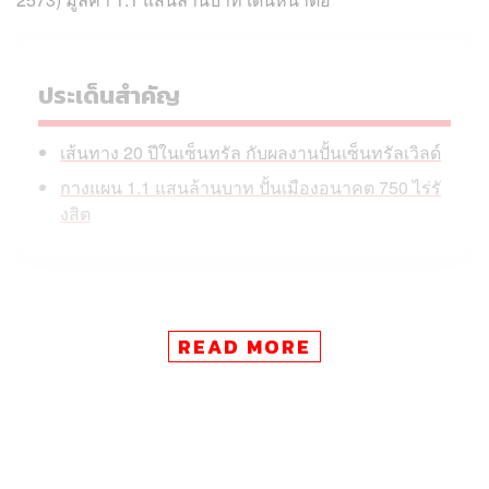
ประเด็นสำคัญ
เส้นทาง 20 ปีในเซ็นทรัล กับผลงานปั้นเซ็นทรัลเวิลด์
กางแผน 1.1 แสนล้านบาท ปั้นเมืองอนาคต 750 ไร่รั
งสิต
ชนวัฒน์วางวิสัยทัศน์ของบริษัทภายใต้แนวคิด ‘Imagining
READ MORE
better futures for all’ พร้อมปรับบทบาทของเซ็นทรัลพัฒนา
จากผู้พัฒนาโครงการสู่การเป็นแพลตฟอร์มที่เชื่อมโยงผู้คน,
ธุรกิจ, พันธมิตร และเมืองเข้าด้วยกัน
เส้นทาง 20 ปีในเซ็นทรัล กับผลงานปั้นเซ็นทรัล