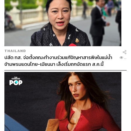
THAILAND
ปลัด ทส. จ่อตั้งคณะทำงานร่วมแก้ปัญหาสารพิษในแม่น้ำ
...
ข้ามพรมแดนไทย-เมียนมา เล็งเริ่มถกนัดแรก ส.ค.นี้