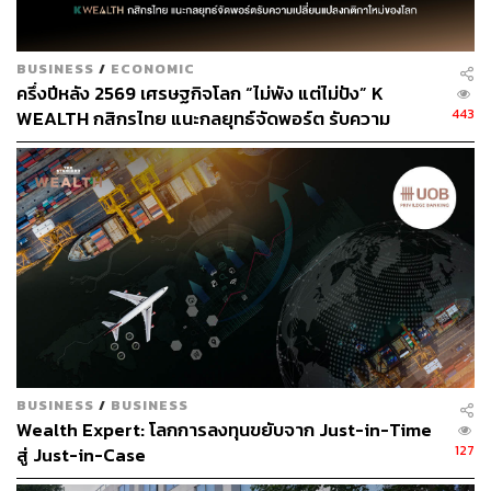
BUSINESS
/
ECONOMIC
ครึ่งปีหลัง 2569 เศรษฐกิจโลก “ไม่พัง แต่ไม่ปัง” K
2.8K
443
WEALTH กสิกรไทย แนะกลยุทธ์จัดพอร์ต รับความ
เปลี่ยนแปลงกติกาใหม่ของโลก
ABOUT THE AUTHOR
ถนัดกิจ จันกิเสน
Content Creator ประจำกองบรรณาธิการ
THE STANDARD WEALTH ผู้เสพติดโลก
ธุรกิจ การตลาด เทคโนโลยี และชอบสำรวจ
โลกออฟไลน์และออนไลน์มาถอดรหัสความ
เคลื่อนไหวให้เป็นเรื่องเข้าใจง่าย สนุก และได้
ไอเดียใหม่ๆ
BUSINESS
/
BUSINESS
Wealth Expert: โลกการลงทุนขยับจาก Just-in-Time
127
สู่ Just-in-Case