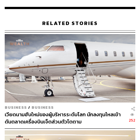
School of Business มหาวิทยาลัย University of Southern
California รวมถึงหลักสูตร Advanced Management
Program จาก Harvard Business School
RELATED STORIES
กางแผน 1.1 แสนล้านบาท ปั้นเมืองอนาคต 750 ไร่
รังสิต
แผนลงทุน 5 ปีมูลค่า 110,000 ล้านบาท (ปี 2569-2573) มี
โครงการสำคัญหลายแห่ง นำโดยโครงการต้นแบบเมืองแห่ง
อนาคตบนพื้นที่กว่า 750 ไร่ย่านรังสิต ซึ่งเป็นเมกะโปรเจกต์ที่
ใหญ่ที่สุดของเซ็นทรัลพัฒนาและกลุ่มเซ็นทรัล
ขณะที่โครงการ Central GR9 จะผลักดันพระราม 9 สู่
BUSINESS
/
BUSINESS
ศูนย์กลางเศรษฐกิจใหม่ของกรุงเทพฯ และ The Central
เวียดนามฮับใหม่ของผู้บริหารระดับโลก นักลงทุนไหลเข้า
252
District จะเชื่อมลาดพร้าว-พหลโยธินเป็นย่านศูนย์กลางไลฟ์
ดันตลาดเครื่องบินเจ็ตส่วนตัวโตตาม
สไตล์ใหม่ของกรุงเทพฯ ตอนเหนือ