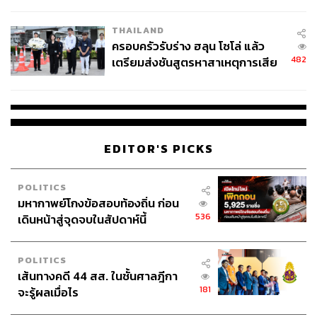
นัยทางการเมือง
THAILAND
ครอบครัวรับร่าง ฮลุน โซโล่ แล้ว
482
เตรียมส่งชันสูตรหาสาเหตุการเสีย
ชีวิต
EDITOR'S PICKS
POLITICS
มหากาพย์โกงข้อสอบท้องถิ่น ก่อน
536
เดินหน้าสู่จุดจบในสัปดาห์นี้
POLITICS
เส้นทางคดี 44 สส. ในชั้นศาลฎีกา
181
จะรู้ผลเมื่อไร