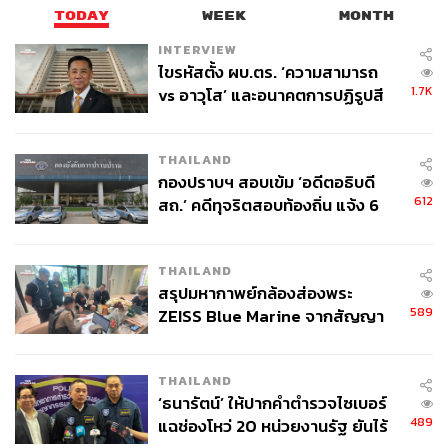
TODAY
WEEK
MONTH
INTERVIEW
ไขรหัสตั้ง ผบ.ตร. ‘ความสามารถ
1.7K
vs อาวุโส’ และอนาคตการปฏิรูปสี
กากี กับ พล.ต.อ. เอก อังสนานนท์
THAILAND
กองปราบฯ สอบเข้ม ‘อดีตอธิบดี
612
สถ.’ คดีทุจริตสอบท้องถิ่น แจ้ง 6
ข้อหาหนัก จ่อชง ป.ป.ช. 12 ส.ค. นี้
THAILAND
สรุปมหากาพย์กล้องส่องพระ
589
ZEISS Blue Marine จากสัญญา
ผลิต 8.3 ล้าน สู่ข้อพิพาท ‘มา
เวลล์ฯ’ ฟ้อง ‘โทน บางแค’ ผิดนัด
THAILAND
จ่ายหนี้-แอบระบุแบรนด์
‘ธนารัตน์’ ให้ปากคำตำรวจไซเบอร์
489
แฉช่องโหว่ 20 หน่วยงานรัฐ ยันไร้