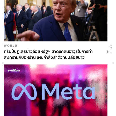
WORLD
ทรัมป์ปฏิเสธข่าวลือสหรัฐฯ ขาดแคลนอาวุธในการทำ
...
สงครามกับอิหร่าน เผยกำลังล่าตัวคนปล่อยข่าว