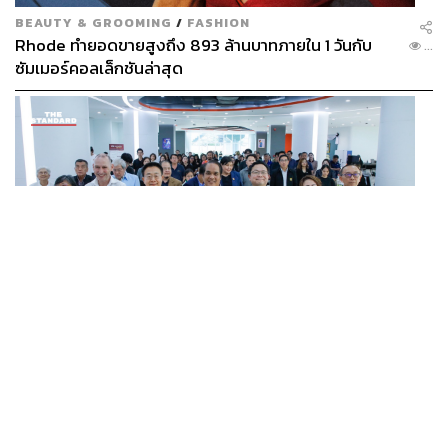
BEAUTY & GROOMING
/
FASHION
Rhode ทำยอดขายสูงถึง 893 ล้านบาทภายใน 1 วันกับ
...
ซัมเมอร์คอลเล็กชันล่าสุด
SCIENCE
/
TECH
/
THAILAND
KMITL ชู ‘Farming the Future 2026’ พลิกครัวโลก สู่
...
เกษตร-อาหารยั่งยืนด้วย One Health