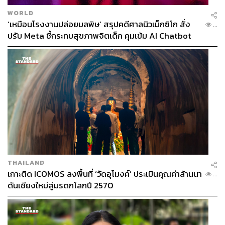
WORLD
‘เหมือนโรงงานปล่อยมลพิษ’ สรุปคดีศาลนิวเม็กซิโก สั่ง
...
ปรับ Meta ชี้กระทบสุขภาพจิตเด็ก คุมเข้ม AI Chatbot
THAILAND
เกาะติด ICOMOS ลงพื้นที่ ‘วัดอุโมงค์’ ประเมินคุณค่าล้านนา
...
ดันเชียงใหม่สู่มรดกโลกปี 2570