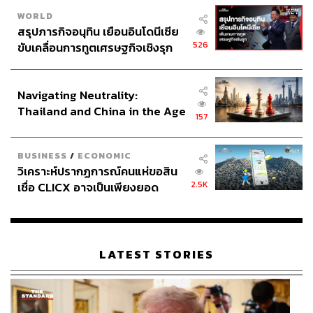
WORLD
สรุปภารกิจอนุทิน เยือนอินโดนีเซีย
526
ขับเคลื่อนการทูตเศรษฐกิจเชิงรุก
ประกาศหุ้นส่วนยุทธศาสตร์ไทย –
อินโดนีเซีย
Navigating Neutrality:
Thailand and China in the Age
157
of a New Global Order
BUSINESS
/
ECONOMIC
วิเคราะห์ปรากฏการณ์คนแห่ขอสิน
2.5K
เชื่อ CLICX อาจเป็นเพียงยอด
ภูเขาน้ำแข็ง ของปัญหาหนี้ครัว
เรือนไทยที่ถูกซุกไว้
LATEST STORIES