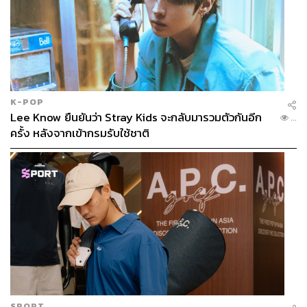
K-POP
Lee Know ยืนยันว่า Stray Kids จะกลับมารวมตัวกันอีก
...
ครั้ง หลังจากเข้ากรมรับใช้ชาติ
SPORT