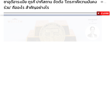
ซาอุดีอาระเบีย ตุรกี ปากีสถาน จัดตั้ง ‘ไตรภาคีความมั่นคง
...
ร่วม’ คืออะไร สำคัญอย่างไร
BUSINESS
/
CRYPTOCURRENCY
/
OPINION
/
ฐิภา นว
วัฒนทรัพย์
...
‘New Demand’ ผู้เล่นทองคำรายใหม่ ‘Tether’