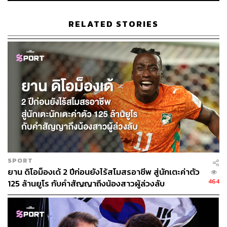
ของแฟนบอลทั่วโลกในเวลาเพียงไม่กี่สัปดาห์
RELATED STORIES
และในฟุตบอลโลก 2026 เขาก็ไม่ได้เป็นเพียงมีมบนโลก
ออนไลน์เท่านั้น
ในเกมแรกของกลุ่ม G ที่นิวซีแลนด์เสมออิหร่าน 2-2 เพย์นลง
เล่น 78 นาที แม้ผลงานในสนามจะไม่ได้โดดเด่นจนเป็นผู้เล่น
ที่ถูกพูดถึงมากที่สุดของเกม และมีแฟนบอลบางส่วนแซว
ฟอร์มการเล่นของเขาตามกระแสไวรัลที่เกิดขึ้น
แต่หลังเสียงนกหวีดจบเกม ชื่อของ ทิม เพย์น ยังคงเป็นหนึ่งใน
สีสันของฟุตบอลโลกครั้งนี้ บนอัฒจันทร์มีแฟนบอลจำนวน
มากถือป้ายเชียร์ของเขา ขณะที่บางป้ายถึงขั้นเขียนว่า
SPORT
“GOAT Tim Payne > Messi” เรียกว่ากลายเป็นขวัญใจคน
ยาน ดิโอม็องเด้ 2 ปีก่อนยังไร้สโมสรอาชีพ สู่นักเตะค่าตัว
ใหม่ของแฟนบอลออนไลน์ไปแล้วในตอนนี้
464
125 ล้านยูโร กับคำสัญญาถึงน้องสาวผู้ล่วงลับ