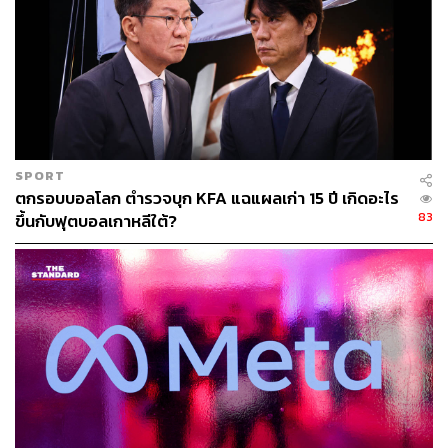
SPORT
ตกรอบบอลโลก ตำรวจบุก KFA แฉแผลเก่า 15 ปี เกิดอะไร
83
ขึ้นกับฟุตบอลเกาหลีใต้?