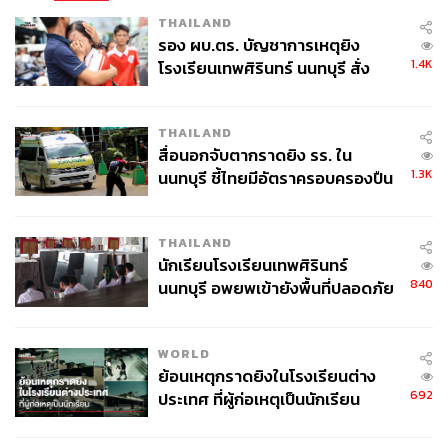
THAILAND
ABOUT THE AUTHOR
รอง ผบ.ตร. บัญชาการเหตุยิง
1.4K
โรงเรียนเทพศิรินทร์ นนทบุรี สั่ง
อนุชิต ไกรวิจิตร
ค้นหา 2 รอบยืนยันไร้คนติดค้าง พบ
Content Creator ประจำกองบรรณาธิการข่าว
กีฬา สำนักข่าว THE STANDARD ผู้มีงาน
ศพปู่-ย่าที่บ้านพักผู้ก่อเหตุ
อดิเรกคือการสัมภาษณ์ BNK48
THAILAND
สื่อนอกจับตากราดยิง รร. ใน
1.3K
นนทบุรี ชี้ไทยมีอัตราครอบครองปืน
สูงในระดับต้นของภูมิภาค
THAILAND
นักเรียนโรงเรียนเทพศิรินทร์
840
นนทบุรี อพยพเข้ายังพื้นที่ปลอดภัย
ชั่วคราว หลังเหตุใช้อาวุธปืนภายใน
โรงเรียนคลี่คลาย
WORLD
ย้อนเหตุกราดยิงในโรงเรียนต่าง
692
ประเทศ ที่ผู้ก่อเหตุเป็นนักเรียน