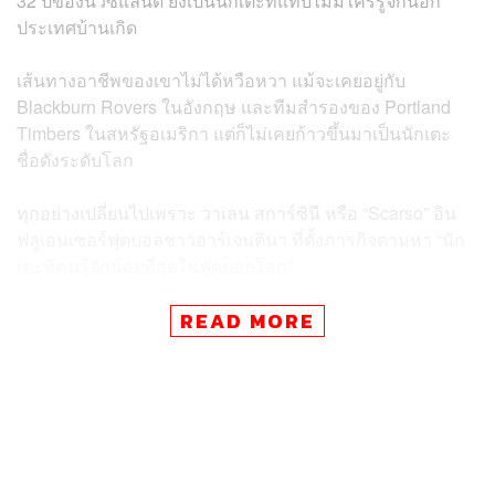
32 ปีของนิวซีแลนด์ ยังเป็นนักเตะที่แทบไม่มีใครรู้จักนอก
ประเทศบ้านเกิด
เส้นทางอาชีพของเขาไม่ได้หวือหวา แม้จะเคยอยู่กับ
Blackburn Rovers ในอังกฤษ และทีมสำรองของ Portland
Timbers ในสหรัฐอเมริกา แต่ก็ไม่เคยก้าวขึ้นมาเป็นนักเตะ
ชื่อดังระดับโลก
ทุกอย่างเปลี่ยนไปเพราะ วาเลน สการ์ซินี หรือ “Scarso” อิน
ฟลูเอนเซอร์ฟุตบอลชาวอาร์เจนตินา ที่ตั้งภารกิจตามหา “นัก
เตะที่คนรู้จักน้อยที่สุดในฟุตบอลโลก”
หลังค้นหาข้อมูลจากโซเชียลมีเดีย เขาพบว่า ทิม เพย์น คือ
READ MORE
หนึ่งในผู้เล่นที่มีผู้ติดตามน้อยที่สุดในทัวร์นาเมนต์ โดยตอน
นั้นมีผู้ติดตามใน Instagram เพียง 4,715 คน
แทนที่จะปล่อยให้เรื่องจบลง Scarso กลับชวนแฟนบอลทั่ว
โลกมาร่วมกันสร้างปรากฏการณ์ “เราต้องทำให้ทุกคนรู้จัก
ทิม เพย์น”