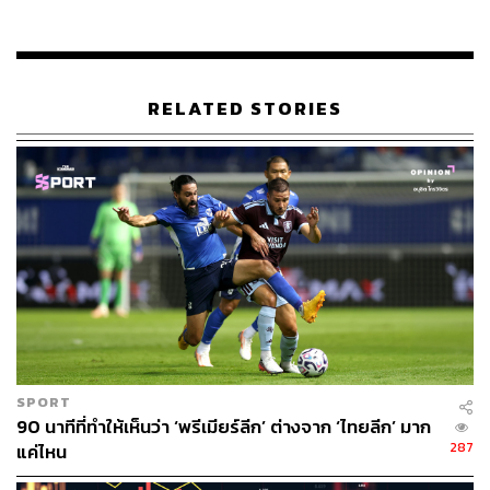
ทดแทนเข้าไป มันอิ่มมาก เดินมาเรื่อยๆ ก็เจอความรักที่ทุก
คนให้มา ฉะนั้นเมื่อมันมีความรักแล้ว วันที่เราไม่มีอะไรมัน
ยังแปลว่ามีอะไรเยอะเลย แล้วพี่จะไปตามหาอะไรอีก พี่ไม่
ตามหาอะไรแล้ว เพราะพี่อยู่กับสิ่งที่พี่อยากจะอยู่ พี่จะขอทำ
RELATED STORIES
ในสิ่งที่พี่อยากจะทำอย่างนี้ต่อไป
เหนื่อยไหม สิ่งที่เธอทำอยู่…
(หัวเราะ) เหนื่อยครับ เหนื่อยแค่กาย พักแป๊บเดียวก็หาย ไม่มี
เลยที่จะไม่อยากทำ มีแต่กรีดร้องว่าเมื่อไรจะถึง เมื่อไรจะได้
ทำ มีแต่เขาไล่ให้พี่ไปพัก คนอื่นจะได้พักบ้าง (หัวเราะ) ถ้ายัง
ไหว พี่เบิร์ดจะไม่ยอมให้หยุดเลย ปัจจุบันนี้พี่เบิร์ดขอเล่น
คอนเสิร์ตวันละ 2 รอบ เขาก็ไม่ให้เล่นแล้ว แต่จริงๆ พี่เบิร์ดว่า
ตัวเรายังไหว สบายมากเลย
SPORT
เวลามีคอนเสิร์ตแบบเบิร์ดเบิร์ดที่ต้องเล่นหลายสิบรอบ แสดง
90 นาทีที่ทำให้เห็นว่า ‘พรีเมียร์ลีก’ ต่างจาก ‘ไทยลีก’ มาก
ต่อกันเป็นเดือนๆ พี่เบิร์ดเอาพลังมาจากไหนครับ (คอนเสิร์ต
287
แค่ไหน
แบบเบิร์ดเบิร์ดที่มีสถิติรอบแสดงสูงสุดคือ แบบเบิร์ดเบิร์ด ครั้ง
ที่ 5 พ.ศ. 2534 ความสุข ความทรงจำ ไม่มีที่สิ้นสุด เปิดการ