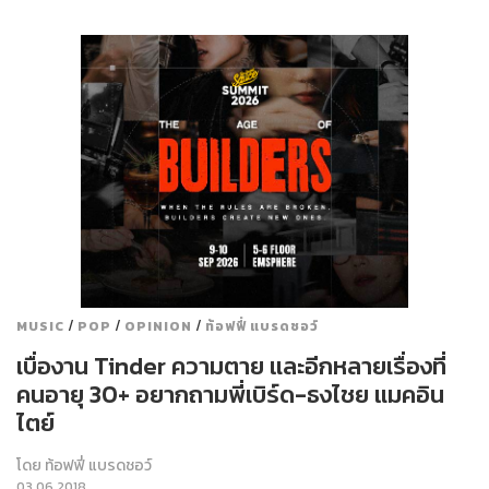
/
/
/
MUSIC
POP
OPINION
ท้อฟฟี่ แบรดชอว์
เบื่องาน Tinder ความตาย และอีกหลายเรื่องที่
คนอายุ 30+ อยากถามพี่เบิร์ด-ธงไชย แมคอิน
ไตย์
โดย
ท้อฟฟี่ แบรดชอว์
03.06.2018