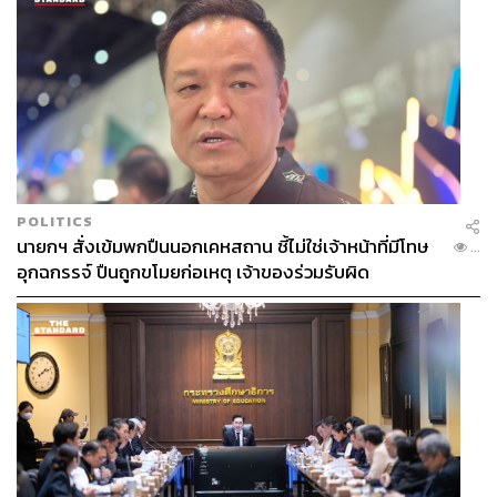
ฉะนั้นความละเอียดอ่อนมันหายไป เมื่อเรารู้แบบนี้แล้ว เราก็
ต้องเพิ่มเติมความละเอียดอ่อน ให้ความรักกับคนที่เรารัก แม่
พี่สอนว่า “ให้คิดถึงวันแรกที่เราเจอกันตลอด” เอาความรู้สึกนี้
มาใช้บ่อยๆ อย่าเก็บเอาไว้คนเดียว
เดี๋ยวนี้เราใช้แอปพลิเคชันหาคู่เดตอย่าง Tinder บางทีมันช่วย
ให้เราแมตช์กับคนที่สนใจเรื่องใกล้เคียงกับเรา บาง
แอปพลิเคชันแมตช์คนจากสิ่งที่เกลียดเหมือนๆ กัน มันพาเรา
POLITICS
ไปรู้จักกับคนใหม่ๆ ได้ง่ายขึ้น แต่คนโสดก็ยังเยอะอยู่ และการ
นายกฯ สั่งเข้มพกปืนนอกเคหสถาน ชี้ไม่ใช่เจ้าหน้าที่มีโทษ
...
รักษาความสัมพันธ์ก็ยังยากอยู่เลย
อุกฉกรรจ์ ปืนถูกขโมยก่อเหตุ เจ้าของร่วมรับผิด
พี่เคยเห็นในช่อง Discovery เหมือนกัน หาคู่กันง่ายนะ เดี๋ยวนี้
มันเหมือนเข้าไปซูเปอร์มาร์เก็ตเนอะ เลือกได้หมดว่าอยากได้
แบบไหน แบบนี้มันก็ดีเหมือนกัน ไม่ต้องเสียเวลาศึกษา รู้กัน
เลยว่าฉันไม่ชอบสิ่งนี้ ฉันไม่ชอบอย่างนี้ ก็ทำแต่สิ่งที่ชอบ แต่
อ้าว! แล้วมันจะเซ็งกันเร็วไหมวะ ไม่มีอะไรให้ค้นหา ไม่ต้อง
ใช้เวลาเรียนรู้หรือค่อยๆ มีเยื่อใยต่อกัน เอาไงดีวะ (หัวเราะ)
พี่เบิร์ดว่าคนเรามันต้องมีเยื่อใย มันต้องรักกัน มันต้องห่างกัน