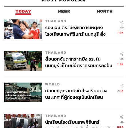
อัลบั้ม มันเป็นไปไม่ได้หรอกว่านักร้องจะต้องชอบทั้ง 10 เพลง
เพลงนี้เราไม่ชอบแต่คนดูอาจจะชอบ เราก็ร้องไปเพราะมีคน
TODAY
WEEK
MONTH
ชอบเพลงของเราอยู่ เพราะฉะนั้นมันต้องมีความเข้าใจติดตัว
THAILAND
อยู่ตลอดเวลา คุณพ่อพี่น้อย (นกน้อย-
พรพิชิต พัฒนถาบุตร)
รอง ผบ.ตร. บัญชาการเหตุยิง
เคยสอนพี่เบิร์ดเวลามีปัญหาว่า ถ้าเรามีความเข้าใจ 1 ปัญหา
1.5K
โรงเรียนเทพศิรินทร์ นนทบุรี สั่ง
มา 10 มันก็เหลือ 9 แล้ว ถ้าเผื่อเรามีความเข้าใจตั้ง 5 ปัญหา
ค้นหา 2 รอบยืนยันไร้คนติดค้าง พบ
ต่างๆ เหลือแค่ 5 เอง แต่มันยากนะ พี่เบิร์ดถึงพูดว่าต้องฝึกลูก
ศพปู่-ย่าที่บ้านพักผู้ก่อเหตุ
THAILAND
ต้องฝึก
สื่อนอกจับตากราดยิง รร. ใน
1.4K
นนทบุรี ชี้ไทยมีอัตราครอบครองปืน
เราต้องรู้สึกดีที่ตื่นขึ้นมาแล้ววันนี้จะไปทำงาน วันไหนถ้ารู้ว่า
สูงในระดับต้นของภูมิภาค
ขี้เกียจ พักด่วน ถ้าไม่ได้พัก ทำอะไรก็ได้ที่แปลว่าพัก ล้างมือ
ก็ได้ ถ้าไม่มีเวลา ขี้ก็ได้ หรืออะไรก็ได้ พี่เคยบอก ต้อ-ชรภาส
WORLD
โอภาสพันธ์ ช่างแต่งหน้า เขาบอกว่าหนูเบื่อมาก หนูเกลียด
ย้อนเหตุกราดยิงในโรงเรียนต่าง
1K
ลิปสติก หนูเกลียด พี่เบิร์ดบอกเขาว่า ไม่ได้นะ เราต้องเห็น
ประเทศ ที่ผู้ก่อเหตุเป็นนักเรียน
หน้าคนแล้วอยากแต่งหน้า ฉันกำลังจะทำให้คนสวยขึ้นมา
ฉันมีความสุข อย่างนี้มันถึงจะเป็นสไตลิสต์ที่ดีมากๆ งานของ
พวกเราทุกคนก็เหมือนกัน
THAILAND
นักเรียนโรงเรียนเทพศิรินทร์
896