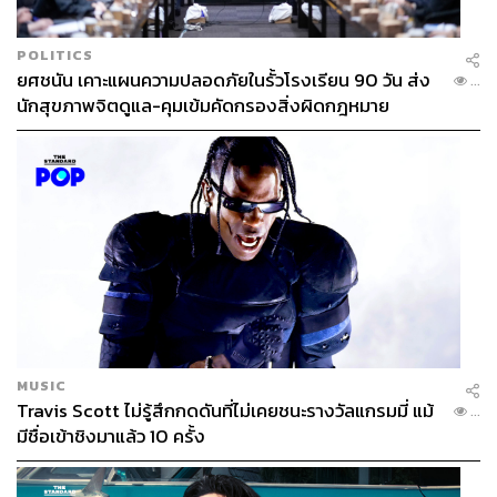
ไม่ได้ มันต้องอยากพูด มองอะไรก็คิดถึงกัน อยากกุมมือเขา
อยากโอบเขา อยากให้เขามาอยู่ตรงนี้ อยากให้เขาได้ยิน
POLITICS
หัวใจเราเวลากอด อยากเห็นหน้าเขาเวลาเราให้ดอกไม้
ยศชนัน เคาะแผนความปลอดภัยในรั้วโรงเรียน 90 วัน ส่ง
...
อยากทำเซอร์ไพรส์ให้แล้วอยากเห็นเขาดีใจ เหล่านี้มันยังอยู่
นักสุขภาพจิตดูแล-คุมเข้มคัดกรองสิ่งผิดกฎหมาย
ในจิตใจของพวกเรา รักกันมันไม่ใช่มีอะไรกันอย่างเดียวไง
แบบนั้นเดี๋ยวมันก็เสร็จ แต่เสร็จแล้วยังไงต่อ รักกันต้องมีเยื่อใย
กัน
MUSIC
Travis Scott ไม่รู้สึกกดดันที่ไม่เคยชนะรางวัลแกรมมี่ แม้
...
มีชื่อเข้าชิงมาแล้ว 10 ครั้ง