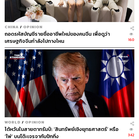
พี่เข้าใจมากๆ พี่ก็เศร้า หัวใจหาย หัวใจหลุดไปเลย ไม่ต้องรอ
ให้วันจบหรอก แค่พี่เดินเข้ามาในวันซ้อม ชีวิตมันเหมือนเพิ่ง
เริ่ม ชีวิตของเวทีมันมีความสุขมาก มันมีแสงไฟฉาบไปตรง
CHINA
/
OPINION
โน้น ฉาบไปตรงนี้ ฉาบไปที่คนดู ทั้งๆ ที่ไม่มีคนดูอยู่ ทำไมมัน
ถอดรหัสบัญชีรายชื่ออาชีพใหม่ของคนจีน เพื่อดูว่า
ช่างสวยงาม แต่พอซ้อมเสร็จ พี่เดินกลับมาทางเดิม ทุกอย่าง
160
เศรษฐกิจจีนกำลังไปทางไหน
มันเศร้า มันเงียบ พี่รู้สึกเหมือนเรากำลังจะทิ้งเวทีไป ทุกคนคง
ไม่รู้สึกอย่างพี่เบิร์ด แต่พี่รู้สึกสงสารเขา แล้วพี่ต้องบอกว่า
เดี๋ยวพรุ่งนี้เจอกัน
ปกติเวลาเราทำงานเดิม เราจะมีจุดที่รู้สึกเบื่อ เอียน รู้สึกว่า
งานที่ทำไม่มีอะไรใหม่ ไม่น่าค้นหาแล้ว ไม่ตื่นเต้นแล้ว พี่
เบิร์ดทำงานเดิมมาหลายสิบปี พี่เบิร์ดยังรู้สึกตื่นเต้นกับงานนี้
อยู่ไหมครับ
ความตื่นเต้นนี่แหละมันยิ่งกว่าวิตามินใดๆ ทั้งสิ้นในโลกเลย
พูดปั๊บมือก็เย็นเฉียบเลยเนี่ย เห็นไหม (ยื่นมือมาให้จับ – เย็น
WORLD
/
OPINION
จริงครับ) เวลาพี่เบิร์ดมีคอนเสิร์ต มันคือชีวิตในช่วง 3 เดือนที่
ไต้หวันในสายตาทรัมป์: ‘สินทรัพย์เชิงยุทธศาสตร์’ หรือ
มันยิ่งกว่าสงครามโลก ทุกวันนี้พี่ยังตื่นเต้นก่อนหน้า ล่วงหน้า
342
‘ไพ่’ บนโต๊ะเจรจากับปักกิ่ง