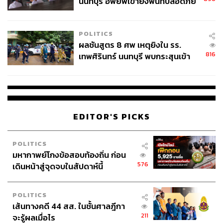
นนทบุรี อพยพเข้ายังพื้นที่ปลอดภัย
ฟังอย่างนี้แล้ว เวลาที่เราเหนื่อย เราท้อ เราเบื่องาน ให้กลับมา
ชั่วคราว หลังเหตุใช้อาวุธปืนภายใน
ดูว่างานที่เราทำ มันทำให้คนมีความสุขได้อย่างไรบ้าง ซึ่ง
โรงเรียนคลี่คลาย
งานที่พี่เบิร์ดรักเป็นงานที่ทำให้คนอื่นมีความสุขด้วย มันเป็น
POLITICS
งานที่ดีมากเลยนะครับ
ผลชันสูตร 8 ศพ เหตุยิงใน รร.
816
เทพศิรินทร์ นนทบุรี พบกระสุนเข้า
มันมาจากสันดานโดยตรงของพี่เบิร์ดเลย คือพี่เบิร์ดชอบเห็น
จุดสำคัญ ‘ศีรษะ-หน้าอก’ ครูถูกยิง
คนมีความสุขมาก ที่สุดของที่สุดของพี่เบิร์ดมันก็เกิดจาก
4 นัด จากระยะไกล
ครอบครัว เกิดจากพ่อแม่ เกิดจากความรัก เกิดจากความ
อบอุ่นอย่างเดียว ไม่แฝงกับเงิน เพราะไม่มีเลย ฉะนั้นมันจึงแท้
ติดตัวมาแต่ของแท้ๆ ทั้งนั้นเลย พี่ถึงมีเผื่อให้ทุกคนไม่รู้จักจบ
EDITOR'S PICKS
ใครที่ขาดมาเจอพี่เนี่ยก็เต็มกลับไป
POLITICS
มหากาพย์โกงข้อสอบท้องถิ่น ก่อน
576
เดินหน้าสู่จุดจบในสัปดาห์นี้
POLITICS
เส้นทางคดี 44 สส. ในชั้นศาลฎีกา
211
จะรู้ผลเมื่อไร