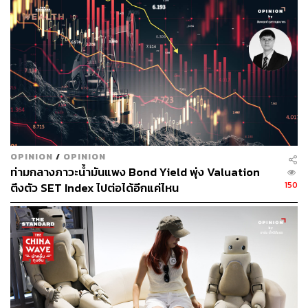
แสดงที่ศูนย์วัฒนธรรมแห่งประเทศไทย 29 รอบ)
พี่บ้าพลังเหมือนแบกตุ่มหนีไฟตลอดเวลา อวัยวะมันเปลี่ยนที่
อยู่กันหมดเลย อันนี้ควรจะอยู่ข้างล่างขึ้นไปอยู่ข้างบน พลัง
ของพี่มันไม่ได้มาจากที่ไหนเลยนอกจากความรัก คนดูก็รัก
เรา คนทำงานก็รักเรา ทุกคนมาเจอกันตรงนี้ด้วยความรัก
หมด
ล่าสุดพี่เบิร์ดซ้อมแบบเบิร์ดเบิร์ดแค่เพลง ‘
ฝากใจไว้ให้เธอกับ
OPINION
/
OPINION
ฉัน…
’ ขึ้นมา พี่น้ำตาหยดติ๋งๆ เลยนะ มันนึกถึงวันที่เราผ่าน
ท่ามกลางภาวะน้ำมันแพง Bond Yield พุ่ง Valuation
มาด้วยกัน บางคนอาจจะหายไปแล้ว แต่ความรู้สึกมันยังอยู่ พี่
150
ตึงตัว SET Index ไปต่อได้อีกแค่ไหน
ไม่เคยแข็งแรงกับเรื่องพวกนี้ได้ ทุกวันนี้ก็ยังร้องไห้อยู่
เคยอ่านสารคดีเบื้องหลังภาพยนตร์เรื่อง Memoirs of a
Geisha เขาบอกว่า กงลี่รักบทนี้มาก วันสุดท้ายผู้กำกับต้องพา
เดินไปรอบสตูดิโออย่างเงียบๆ เพื่อให้กงลี่อำลาตัวละครของ
เธอ อยากทราบครับว่าเวลาคอนเสิร์ตมาถึงรอบสุดท้ายพี่เบิร์
ดรู้สึกอย่างไร