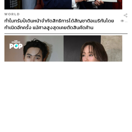
ล่ะ จับอะไรก็มีความสุขได้ ตะเกียบคู่หนึ่งก็คีบอะไรกินได้แล้ว
เมื่อคืนนี้พี่เพิ่งพูดกับพี่น้อยเองว่า คนเราก่อนนอนยิ้มให้ได้ ตื่น
WORLD
มาแล้วยิ้ม ก็แค่นั้นเอง ตรงกลางที่เหลือนั้นก็ทำอะไรที่เรา
ทำไมทรัมป์เดินหน้าจำกัดสิทธิการได้สัญชาติอเมริกันโดย
...
อยากทำ แต่สิ่งที่อยากให้ทุกคนทำมากที่สุดก็คือการให้ ชีวิต
กำเนิดอีกครั้ง แม้ศาลสูงสุดเคยตัดสินคัดค้าน
จะมีความสุขต้องขึ้นอยู่กับว่าชีวิตรู้จักการให้หรือเปล่า
บทเรียนใหม่ที่พี่เบิร์ดเพิ่งได้เรียนรู้ตอนอายุ 16/60 คืออะไร
ครับ
เพิ่งไม่กี่เดือนมานี้เอง พี่นั่งทานข้าวกับพี่น้อยและก็บอกว่า
หน้าที่ของเราเสร็จแล้วนะพี่น้อย คุณพ่อคุณแม่อยู่บนสวรรค์
แล้ว ต่อไปคือเราต้องดูแลลูกเราให้ดี พี่น้อยก็งงสิ พี่ก็บอกว่า
หมายถึงตัวเรานี่แหละ เราต้องดูแลตัวเองให้เหมือนดูแลลูก
เพราะว่าเราจะเลือกสิ่งที่ดีที่สุดให้กับลูก
ENTERTAINMENT
แต่พี่เบิร์ดดูไม่เหมือนคนอายุ 60 เลยครับ
เก้า นพเก้า และ พาย รินรดา เตรียมร่วมงานกันใน ‘รสกาล
...
Enchanted Taste In Time’
แล้วของพี่ยังเด็ดหมดเลย สวยงาม เขาปั้นมาอย่างดีมาก
(หัวเราะ) แต่สิ่งหนึ่งที่พี่คิดว่ามันต้องเกิดขึ้นแน่บนเวทีแบบ