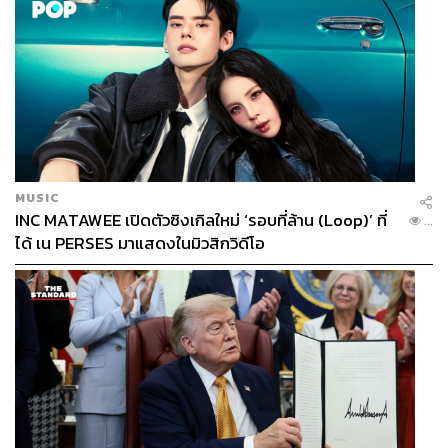
บทเรียนชีวิตคนอายุ ‘16’
ตอนนี้ผมอายุ 33 แต่ชอบอายุ 30+ มากกว่าตอน 20+ อีกครับ
เลยอยากรู้ว่าพี่เบิร์ดอายุ ‘16’ แล้วมีอะไรที่คนอายุ 30+ จะ
ต้องอิจฉาชีวิต ‘16’ ของพี่เบิร์ดบ้างครับ
MUSIC
INC MATAWEE เปิดตัวซิงเกิลใหม่ ‘รอบที่ล้าน (Loop)’ ที่
...
ดีมาก (หัวเราะ) เหมือนกันเลย พี่ชอบชีวิตตอน 16/60 แบบนี้
ได้ เน PERSES มาแสดงในมิวสิกวิดีโอ
มากกว่าที่ผ่านมา เชื่อไหมว่าทุกวินาทีของพี่ คนอายุ 30 ต้อง
อิจฉา เพราะว่าพี่เบิร์ดตื่นเต้นตลอด พี่เบิร์ดแฮปปี้ พี่เบิร์ดทำสิ่ง
ที่มันไม่แฮปปี้ให้แฮปปี้ได้ พี่เบิร์ดแฮปปี้ไม่ยากเลย พี่อยากให้
ทุกคนให้ความสุขกับตัวเองแบบไม่ต้องยาก
พี่รู้สึกสงสารหลายๆ คนที่รวยแต่ไม่มีความสุขเลย ต้องไปนู่น
ต้องไปนี่ถึงจะมีความสุขกัน แล้วก็รวยแค่ต้องยกโทรศัพท์มา
ดูถึงจะรู้ว่าตัวเองมีเงินเท่าไร ทำไมไม่มีความสุขกับสิ่งที่มีอยู่