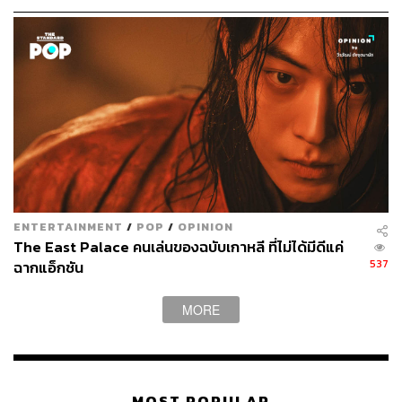
กลัวว่าจะออกไปดีหรือไม่ดี แต่พอพี่ออกไปเพลงแรกปั๊บ ในใจ
ตอนนั้นนี่อย่าให้ใครออกมานะ พี่ฆ่าหมด! (หัวเราะ) เห็นพี่
เบิร์ดบนเวทีแบบนั้นมันไม่ได้เดินออกไปได้ง่ายๆ เลย โอ้โห!
มันตื่นเต้นจะตาย มันจุกอก มันจะอ้วก มันไม่มีอะไรที่เรารู้สึก
ชินได้สักอย่าง
พี่สนุกกับงาน แล้วเราก็ต้องให้คะแนนกับตัวเองบ้าง ชมตัวเอง
บ้าง อย่าด่านักเลย คนที่เราจะต้องเมตตาเป็นคนแรกคือตัว
เรานะ และก็ความหวังนี่แหละที่ทำให้ดอกไม้บานได้ ความ
หวังว่าวันหนึ่งเราจะพาแม่ พาทุกคนไปในที่ที่ดีกว่านี้ ระหว่าง
ที่ทำไปเราจึงมีจุดมุ่งหมาย ดอกไม้มันก็บานได้
ENTERTAINMENT
/
POP
/
OPINION
The East Palace คนเล่นของฉบับเกาหลี ที่ไม่ได้มีดีแค่
537
ฉากแอ็กชัน
อย่างพี่เบิร์ดได้ทำในสิ่งที่รัก แต่ถ้าคนที่ไม่ได้ทำสิ่งที่รัก อาจ
จะด้วยความที่ไม่รู้ว่าตัวเองรักอะไร อาจจะรู้ตัวอีกทีก็สายไป
แล้ว หรือจะเพราะเงื่อนไขบางอย่าง พี่เบิร์ดจะมีคำแนะนำ
MORE
อะไรให้เขาไหมครับ
พี่เบิร์ดว่าอดทนไว้น้อง แล้วก็ทำหน้าที่ตรงนั้นให้มันดีที่สุด หา
ข้อดีของมันให้เราชอบให้ได้ มันก็เหมือน 10 เพลงในหนึ่ง
MOST POPULAR