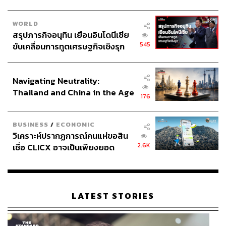
WORLD
สรุปภารกิจอนุทิน เยือนอินโดนีเซีย
545
ขับเคลื่อนการทูตเศรษฐกิจเชิงรุก
ประกาศหุ้นส่วนยุทธศาสตร์ไทย –
อินโดนีเซีย
Navigating Neutrality:
ความรักเวอร์ชัน 4.0
Thailand and China in the Age
176
of a New Global Order
พี่เบิร์ดร้องเพลงรักมาเยอะมาก อยากรู้ว่าในฐานะคนที่ใกล้
ชิดกับการถ่ายทอดมุมมองความรักมาตลอด พี่เบิร์ดเห็นการ
BUSINESS
/
ECONOMIC
วิเคราะห์ปรากฏการณ์คนแห่ขอสิน
เปลี่ยนแปลงของความรักในคนยุค 4.0 ที่ปรากฏในเพลงเป็น
2.6K
เชื่อ CLICX อาจเป็นเพียงยอด
อย่างไรบ้างครับ
ภูเขาน้ำแข็ง ของปัญหาหนี้ครัว
เรือนไทยที่ถูกซุกไว้
พี่เห็นว่าความรักมันเปลี่ยนไป ความรักมันหมดชีวิตชีวาไป
เยอะ รสของความรักมันก็เปลี่ยนไป มันหมดความสำคัญ อัน
LATEST STORIES
นี้เราไม่โทษใคร มันอาจจะเป็นเพราะสิ่งแวดล้อมทำให้เรา
ต้องเร่งรีบตลอดเวลา มันต้องแข่งขัน มันคิดละเอียดอ่อนไม่
ได้ คิดมากหรือคิดนานก็ไม่ได้ ต้องรีบจัมป์ๆๆ เพื่อให้ไปถึง